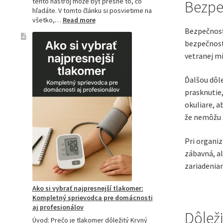
tento nástroj môže byť presne to, čo
Bezpe
hľadáte. V tomto článku si posvietime na
:
všetko,…
Read more
Kompletný
Bezpečnosť 
sprievodca
bezpečnost
akupresúrnou
vetranej mi
podložkou:
Ako
si
Ďalšou dôl
vybrať
prasknutie,
tú
okuliare, a
najlepšiu
a
že nemôžu s
prečo
je
Pri organiz
hitom
na
zábavná, al
Slovensku?
zariadenia
Ako si vybrať najpresnejší tlakomer:
Kompletný sprievodca pre domácnosti
aj profesionálov
Dôleži
Úvod: Prečo je tlakomer dôležitý Krvný