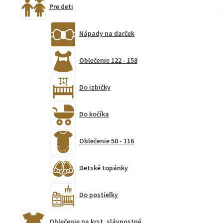
Pre deti
Nápady na darček
Oblečenie 122 - 158
Do izbičky
Do kočíka
Oblečenie 50 - 116
Detské topánky
Do postieľky
Oblečenie na krst, slávnostné