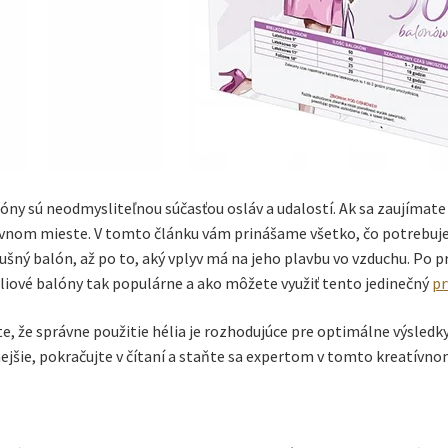
óny sú neodmysliteľnou súčasťou osláv a udalostí. Ak sa zaujímate 
vnom mieste. V tomto článku vám prinášame všetko, čo potrebujete
ušný balón, až po to, aký vplyv má na jeho plavbu vo vzduchu. Po 
liové balóny tak populárne a ako môžete využiť tento jedinečný
pr
, že správne použitie hélia je rozhodujúce pre optimálne výsledky.
ejšie, pokračujte v čítaní a staňte sa expertom v tomto kreatívno