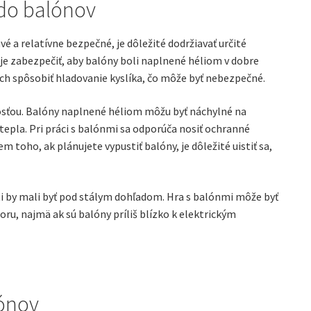
 do balónov
é a relatívne bezpečné, je dôležité dodržiavať určité
e zabezpečiť, aby balóny boli naplnené héliom v dobre
och spôsobiť hladovanie kyslíka, čo môže byť nebezpečné.
osťou. Balóny naplnené héliom môžu byť náchylné na
 tepla. Pri práci s balónmi sa odporúča nosiť ochranné
m toho, ak plánujete vypustiť balóny, je dôležité uistiť sa,
eti by mali byť pod stálym dohľadom. Hra s balónmi môže byť
ru, najmä ak sú balóny príliš blízko k elektrickým
lónov