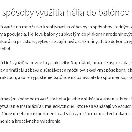
 spôsoby využitia hélia do balónov
dá využiť na množstvo kreatívnych a zábavných spôsobov. Jedným 
y a podujatia. Héliové balóny sú skvelým doplnkom narodeninových 
ekoráciu priestoru, vytvoriť zaujímavé aranžmány alebo dokonca vyt
zhľad.
á tiež využiť na rôzne hry a aktivity. Napríklad, môžete usporiadať 
ity prinášajú zábavu a súťaživosť a môžu byť skvelým spôsobom, ako 
h aktoch, ako je vypustenie balónov na oslavu alebo spomienku, 
ímavým spôsobom využitia hélia je jeho aplikácia v umení a kreatí
ytváranie inštalácií a umeleckých diel, ktoré sa vznášajú vo vzduc
žňuje umelcom experimentovať s novými formami a technikami. Takž
enia a kreatívneho vyjadrenia.