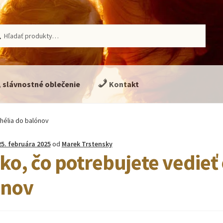
ať:
adávanie
, slávnostné oblečenie
Kontakt
 hélia do balónov
25. februára 2025
od
Marek Trstensky
ko, čo potrebujete vedieť 
ónov