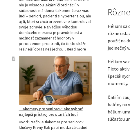
nie je výsadou lekární či ordinácií. V
Rôzne
súčasnosti má doma tlakomer čoraz viac
ľudí – seniori, pacienti s hypertenziou, ale
aj tí, ktorí si chcú preventívne kontrolovať
Hélium sa 
svoje zdravie. Najväčšou výhodou
domáceho merania je pravidelnosť a
rôzne oslav
možnosť zaznamenať hodnoty v
použiť na d
prirodzenom prostredí, čo často ukáže
jedinečný v
:
reálnejší obraz než jedno…
Read more
Omron
tlakomer
Hélium sa d
porovnanie:
Tieto aktiv
M2,
špeciálnyc
M3,
M6
momenty.
a
M7
Ďalším zauj
balóny na v
Tlakomery pre seniorov: ako vybrať
hélium umo
najlepší prístroj pre starších ľudí
súčasťou um
Úvod: Prečo je tlakomer pre seniorov
kľúčový Krvný tlak patrí medzi základné