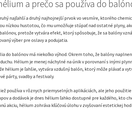
 hélium a prečo sa používa do balón
ruhý najľahší a druhý najhojnejší prvok vo vesmíre, ktorého chemi
u nízkou hustotou, čo mu umožňuje stúpať nad ostatné plyny, ako 
balónov, pretože vytvára efekt, ktorý spôsobuje, že sa balóny vzná
ovaný výber pre oslavy a podujatia.
lia do balónov má niekoľko výhod. Okrem toho, že balóny naplnené
zduchu. Hélium je menej náchylné na únik v porovnaní s inými plynmi
že hélium je ľahšie, vytvára vzdušný balón, ktorý môže plávať a v
é párty, svadby a festivaly.
iež používa v rôznych priemyselných aplikáciách, ale jeho použiti
pov a dodávok je dnes hélium ľahko dostupné pre každého, kto chce
nú akciu, hélium zohráva kľúčovú úlohu v zvyšovaní estetickej hod