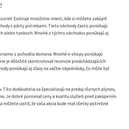
e
pozrieť. Existuje množstvo miest, kde si môžete zakúpiť
bchody s párty potrebami. Tieto obchody často ponúkajú
bách alebo tankoch. Mnohé z týchto obchodov ponúkajú aj
y priamo z pohodlia domova. Mnohé e-shopy ponúkajú
ne je dôležité skontrolovať recenzie predchádzajúcich
chody ponúkajú aj zľavy na väčšie objednávky, čo môže byť
 Títo dodávatelia sa špecializujú na predaj rôznych plynov,
nu. Je dobré porovnať ceny a kvalitu služieb pred zakúpením
sa môžete uistiť, že vaša akcia bude mať všetky potrebné