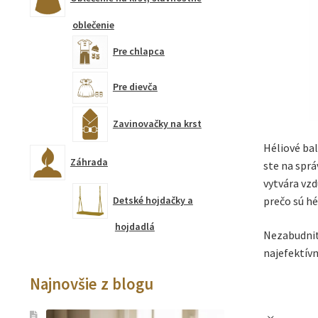
oblečenie
Pre chlapca
Pre dievča
Zavinovačky na krst
Héliové bal
Záhrada
ste na sprá
vytvára vzd
Detské hojdačky a
prečo sú hé
hojdadlá
Nezabudnite
najefektívn
Najnovšie z blogu