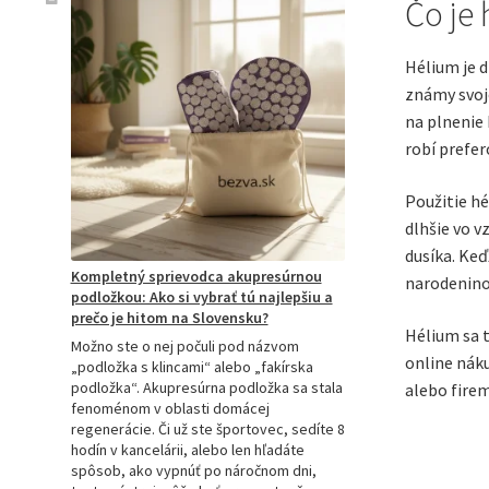
Čo je
Hélium je d
známy svojo
na plnenie 
robí prefer
Použitie hé
dlhšie vo v
dusíka. Keď
Kompletný sprievodca akupresúrnou
narodeninov
podložkou: Ako si vybrať tú najlepšiu a
prečo je hitom na Slovensku?
Hélium sa t
Možno ste o nej počuli pod názvom
online náku
„podložka s klincami“ alebo „fakírska
podložka“. Akupresúrna podložka sa stala
alebo firem
fenoménom v oblasti domácej
regenerácie. Či už ste športovec, sedíte 8
hodín v kancelárii, alebo len hľadáte
spôsob, ako vypnúť po náročnom dni,