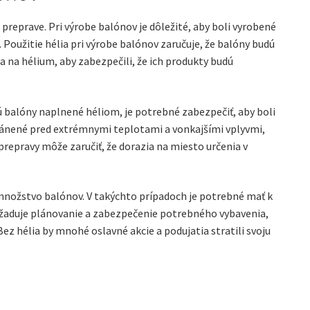
 preprave. Pri výrobe balónov je dôležité, aby boli vyrobené
 Použitie hélia pri výrobe balónov zaručuje, že balóny budú
 na hélium, aby zabezpečili, že ich produkty budú
ú balóny naplnené héliom, je potrebné zabezpečiť, aby boli
hránené pred extrémnymi teplotami a vonkajšími vplyvmi,
prepravy môže zaručiť, že dorazia na miesto určenia v
ké množstvo balónov. V takýchto prípadoch je potrebné mať k
vyžaduje plánovanie a zabezpečenie potrebného vybavenia,
ez hélia by mnohé oslavné akcie a podujatia stratili svoju