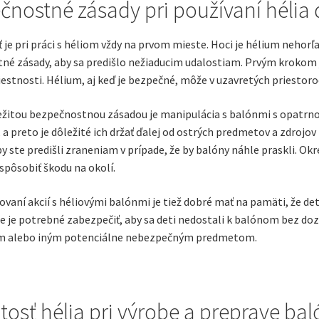
čnostné zásady pri používaní hélia
je pri práci s héliom vždy na prvom mieste. Hoci je hélium nehorľav
né zásady, aby sa predišlo nežiaducim udalostiam. Prvým krokom j
estnosti. Hélium, aj keď je bezpečné, môže v uzavretých priestor
ežitou bezpečnostnou zásadou je manipulácia s balónmi s opatrn
 a preto je dôležité ich držať ďalej od ostrých predmetov a zdrojov
by ste predišli zraneniam v prípade, že by balóny náhle praskli. Okre
pôsobiť škodu na okolí.
ovaní akcií s héliovými balónmi je tiež dobré mať na pamäti, že d
e je potrebné zabezpečiť, aby sa deti nedostali k balónom bez dozo
m alebo iným potenciálne nebezpečným predmetom.
tosť hélia pri výrobe a preprave ba