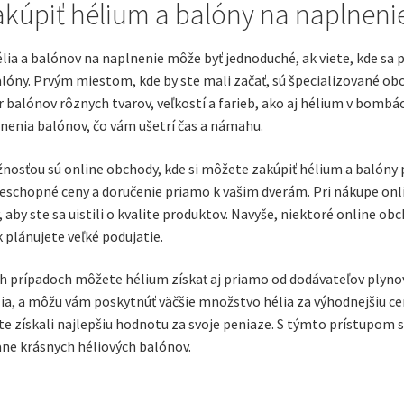
akúpiť hélium a balóny na naplneni
lia a balónov na naplnenie môže byť jednoduché, ak viete, kde sa 
lóny. Prvým miestom, kde by ste mali začať, sú špecializované o
r balónov rôznych tvarov, veľkostí a farieb, ako aj hélium v bom
nenia balónov, čo vám ušetrí čas a námahu.
nosťou sú online obchody, kde si môžete zakúpiť hélium a balón
schopné ceny a doručenie priamo k vašim dverám. Pri nákupe onli
 aby ste sa uistili o kvalite produktov. Navyše, niektoré online ob
 plánujete veľké podujatie.
h prípadoch môžete hélium získať aj priamo od dodávateľov plynov.
ia, a môžu vám poskytnúť väčšie množstvo hélia za výhodnejšiu ce
ste získali najlepšiu hodnotu za svoje peniaze. S týmto prístupom 
ane krásnych héliových balónov.