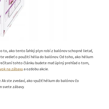
o to, ako tento ľahký plyn robí z balónov schopné lietať,
 vedieť o použití hélia do balónov. Od toho, ako hélium
prečítaní tohto článku budete mať úplný prehľad o tom,
vok na zábavu
a ozdobu akcie.
 Ak ste zvedaví, ako využiť hélium do balónov čo
m svete zábavy.