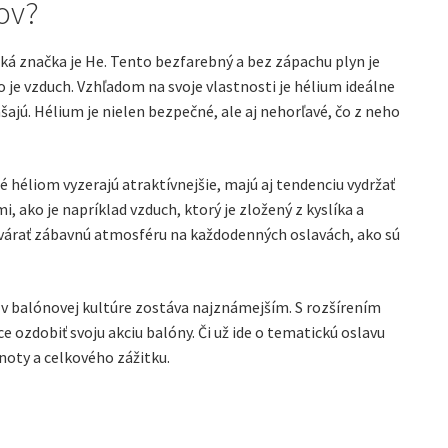
ov?
cká značka je He. Tento bezfarebný a bez zápachu plyn je
je vzduch. Vzhľadom na svoje vlastnosti je hélium ideálne
šajú. Hélium je nielen bezpečné, ale aj nehorľavé, čo z neho
 héliom vyzerajú atraktívnejšie, majú aj tendenciu vydržať
, ako je napríklad vzduch, ktorý je zložený z kyslíka a
ytvárať zábavnú atmosféru na každodenných oslavách, ako sú
e v balónovej kultúre zostáva najznámejším. S rozšírením
 ozdobiť svoju akciu balóny. Či už ide o tematickú oslavu
noty a celkového zážitku.