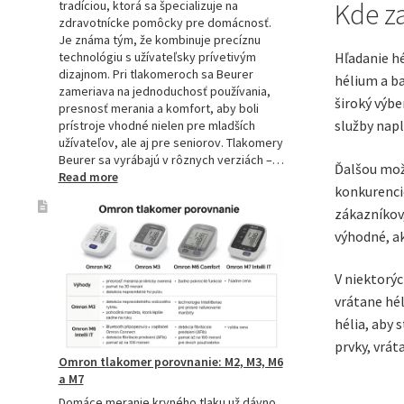
Kde z
tradíciou, ktorá sa špecializuje na
zdravotnícke pomôcky pre domácnosť.
Je známa tým, že kombinuje precíznu
technológiu s užívateľsky prívetivým
Hľadanie hé
dizajnom. Pri tlakomeroch sa Beurer
hélium a ba
zameriava na jednoduchosť používania,
široký výbe
presnosť merania a komfort, aby boli
služby napl
prístroje vhodné nielen pre mladších
užívateľov, ale aj pre seniorov. Tlakomery
Beurer sa vyrábajú v rôznych verziách –…
Ďalšou mož
:
Read more
konkurencie
Beurer
tlakomery
zákazníkov,
–
výhodné, ak
spoľahlivý
pomocník
V niektorýc
pre
zdravie
vrátane hél
hélia, aby 
prvky, vrát
Omron tlakomer porovnanie: M2, M3, M6
a M7
Domáce meranie krvného tlaku už dávno