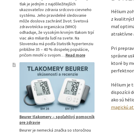
tlak je jedným z najdôležitejších
ukazovateľov zdravia srdcovo-cievneho
Hélium zohr
systému. Jeho pravidelné sledovanie
z kvalitnýc
môže doslova zachrániť život. Svetová
mať optimál
zdravotnícka organizácia (WHO)
odhaduje, že vysokým krvným tlakom trpí
atraktívne 
viac ako miliarda ľudí na svete. Na
Slovensku má podľa štatistík hypertenziu
Pri preprav
približne 35 – 40 % dospelej populácie,
:
pričom mnohí o svojom…
Read more
správne us
Ako
ktoré by mo
si
perfektnom
vybrať
najpresnejší
tlakomer:
Hélium je t
Kompletný
dispozícii 
sprievodca
ako sú héli
pre
domácnosti
magickú a
aj
Beurer tlakomery – spoľahlivý pomocník
profesionálov
pre zdravie
Beurer je nemecká značka so storočnou