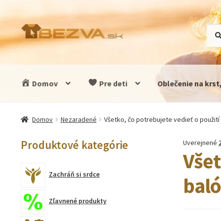
Preskočiť
Preskočiť
Hľad
Vyhľ
na
na
navigáciu
obsah
Domov
Pre deti
Oblečenie na krst
Domov
Nezaradené
Všetko, čo potrebujete vedieť o použití
Produktové kategórie
Uverejnené
Všet
Zachráň si srdce
bal
Zľavnené produkty