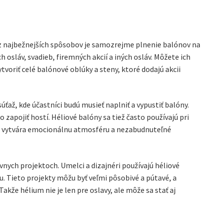
z najbežnejších spôsobov je samozrejme plnenie balónov na
osláv, svadieb, firemných akcií a iných osláv. Môžete ich
voriť celé balónové oblúky a steny, ktoré dodajú akcii
súťaž, kde účastníci budú musieť naplniť a vypustiť balóny.
zapojiť hostí. Héliové balóny sa tiež často používajú pri
čo vytvára emocionálnu atmosféru a nezabudnuteľné
vnych projektoch. Umelci a dizajnéri používajú héliové
hu. Tieto projekty môžu byť veľmi pôsobivé a pútavé, a
e hélium nie je len pre oslavy, ale môže sa stať aj