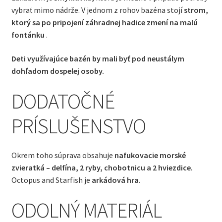
vybrať mimo nádrže. V jednom z rohov bazéna stojí
strom,
ktorý sa po pripojení záhradnej hadice zmení na malú
fontánku
.
Deti využívajúce bazén by mali byť pod neustálym
dohľadom dospelej osoby.
DODATOČNÉ
PRÍSLUŠENSTVO
Okrem toho súprava obsahuje
nafukovacie morské
zvieratká – delfína, 2 ryby, chobotnicu a 2 hviezdice.
Octopus and Starfish je
arkádová hra.
ODOLNÝ MATERIÁL