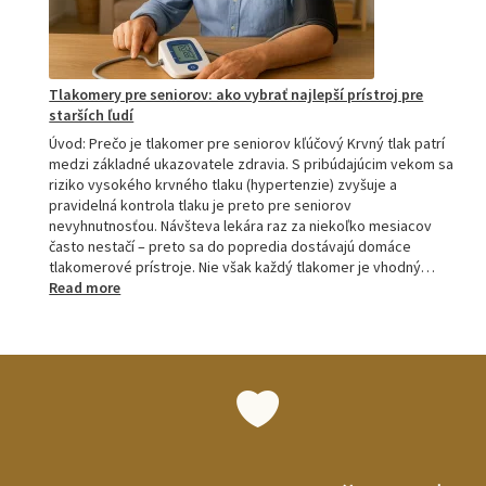
Tlakomery pre seniorov: ako vybrať najlepší prístroj pre
starších ľudí
Úvod: Prečo je tlakomer pre seniorov kľúčový Krvný tlak patrí
medzi základné ukazovatele zdravia. S pribúdajúcim vekom sa
riziko vysokého krvného tlaku (hypertenzie) zvyšuje a
pravidelná kontrola tlaku je preto pre seniorov
nevyhnutnosťou. Návšteva lekára raz za niekoľko mesiacov
často nestačí – preto sa do popredia dostávajú domáce
tlakomerové prístroje. Nie však každý tlakomer je vhodný…
:
Read more
Tlakomery
pre
seniorov:
ako
vybrať
najlepší
prístroj
pre
starších