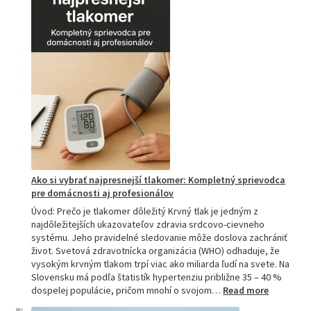
Ako
si
vybrať
tú
najlepšiu
a
prečo
je
hitom
na
Slovensku?
Ako si vybrať najpresnejší tlakomer: Kompletný sprievodca
pre domácnosti aj profesionálov
Úvod: Prečo je tlakomer dôležitý Krvný tlak je jedným z
najdôležitejších ukazovateľov zdravia srdcovo-cievneho
systému. Jeho pravidelné sledovanie môže doslova zachrániť
život. Svetová zdravotnícka organizácia (WHO) odhaduje, že
vysokým krvným tlakom trpí viac ako miliarda ľudí na svete. Na
Slovensku má podľa štatistík hypertenziu približne 35 – 40 %
:
dospelej populácie, pričom mnohí o svojom…
Read more
Ako