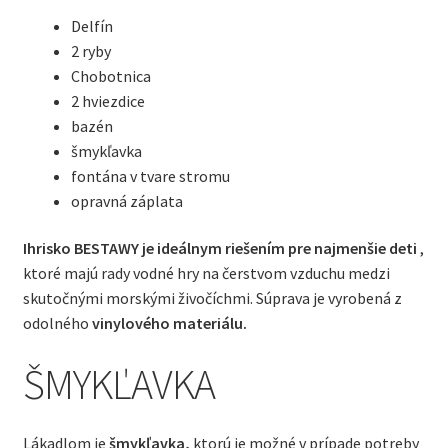
Delfín
2 ryby
Chobotnica
2 hviezdice
bazén
šmykľavka
fontána v tvare stromu
opravná záplata
Ihrisko BESTAWY je ideálnym riešením pre najmenšie deti
,
ktoré majú rady vodné hry na čerstvom vzduchu medzi
skutočnými morskými živočíchmi. Súprava je vyrobená z
odolného
vinylového materiálu.
ŠMYKĽAVKA
Lákadlom je
šmykľavka,
ktorú je možné v prípade potreby