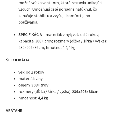
možné vďaka ventilom, ktoré zastavia unikajúci
vzduch. Umožňujú celé poriadne nafúknuť, čo
zaručuje stabilitu a zvyšuje komfort jeho
používania.
ŠPECIFIKÁCIA
– materiál: vinyl; vek: od 2 rokov;
kapacita: 308 litrov; rozmery (dĺžka / šírka / výška):
239x206x86cm; hmotnosť: 4,4 kg
ŠPECIFIKÁCIA
vek: od 2 rokov
materiál: vinyl
objem:
308 litrov
rozmery (dĺžka / šírka / výška):
239x206x86cm
hmotnosť: 4,4 kg
VRÁTANE