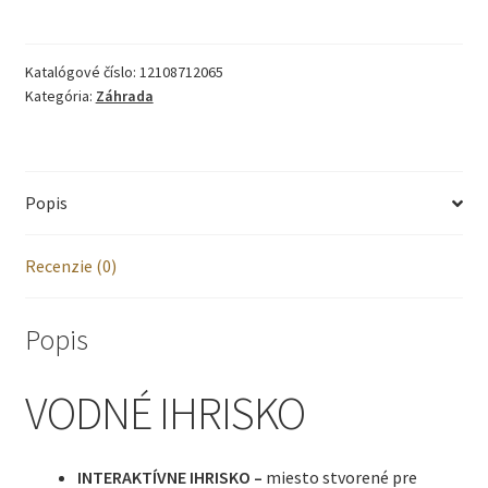
bazén
239x206x86cm
Katalógové číslo:
12108712065
s
Kategória:
Záhrada
príslušenstvom
Popis
Recenzie (0)
Popis
VODNÉ IHRISKO
INTERAKTÍVNE IHRISKO –
miesto stvorené pre