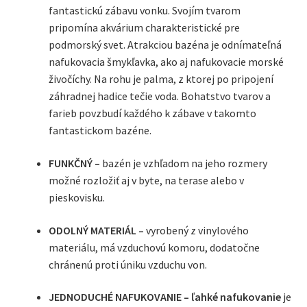
fantastickú zábavu vonku. Svojím tvarom
pripomína akvárium charakteristické pre
podmorský svet. Atrakciou bazéna je odnímateľná
nafukovacia šmykľavka, ako aj nafukovacie morské
živočíchy. Na rohu je palma, z ktorej po pripojení
záhradnej hadice tečie voda. Bohatstvo tvarov a
farieb povzbudí každého k zábave v takomto
fantastickom bazéne.
FUNKČNÝ –
bazén je vzhľadom na jeho rozmery
možné rozložiť aj v byte, na terase alebo v
pieskovisku.
ODOLNÝ MATERIÁL –
vyrobený z vinylového
materiálu, má vzduchovú komoru, dodatočne
chránenú proti úniku vzduchu von.
JEDNODUCHÉ NAFUKOVANIE – ľahké nafukovanie
je