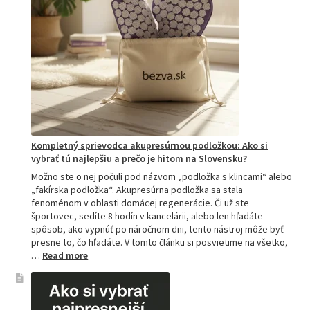
Kompletný sprievodca akupresúrnou podložkou: Ako si
vybrať tú najlepšiu a prečo je hitom na Slovensku?
Možno ste o nej počuli pod názvom „podložka s klincami“ alebo
„fakírska podložka“. Akupresúrna podložka sa stala
fenoménom v oblasti domácej regenerácie. Či už ste
športovec, sedíte 8 hodín v kancelárii, alebo len hľadáte
spôsob, ako vypnúť po náročnom dni, tento nástroj môže byť
presne to, čo hľadáte. V tomto článku si posvietime na všetko,
:
…
Read more
Kompletný
sprievodca
akupresúrnou
podložkou: