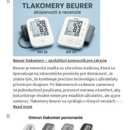
si
vybrať
najpresne
tlakomer:
Kompletn
sprievod
pre
domácnos
aj
profesion
Beurer tlakomery – spoľahlivý pomocník pre zdravie
Beurer je nemecká značka so storočnou tradíciou, ktorá sa
špecializuje na zdravotnícke pomôcky pre domácnosť. Je
známa tým, že kombinuje precíznu technológiu s užívateľsky
prívetivým dizajnom. Pri tlakomeroch sa Beurer zameriava
na jednoduchosť používania, presnosť merania a komfort, aby
boli prístroje vhodné nielen pre mladších užívateľov, ale aj pre
seniorov. Tlakomery Beurer sa vyrábajú v rôznych verziách –…
:
Read more
Beurer
tlakomery
–
spoľahlivý