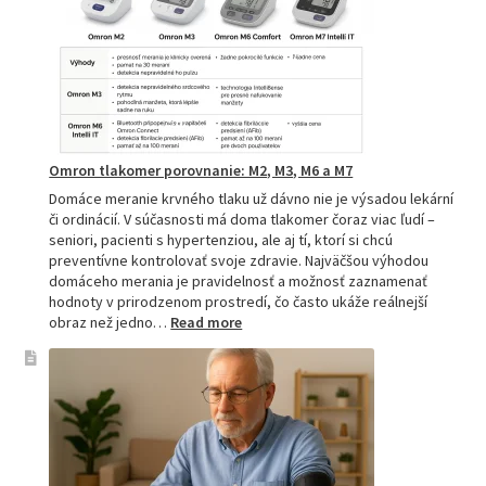
pomocník
pre
zdravie
Omron tlakomer porovnanie: M2, M3, M6 a M7
Domáce meranie krvného tlaku už dávno nie je výsadou lekární
či ordinácií. V súčasnosti má doma tlakomer čoraz viac ľudí –
seniori, pacienti s hypertenziou, ale aj tí, ktorí si chcú
preventívne kontrolovať svoje zdravie. Najväčšou výhodou
domáceho merania je pravidelnosť a možnosť zaznamenať
hodnoty v prirodzenom prostredí, čo často ukáže reálnejší
:
obraz než jedno…
Read more
Omron
tlakomer
porovnanie:
M2,
M3,
M6
a
M7