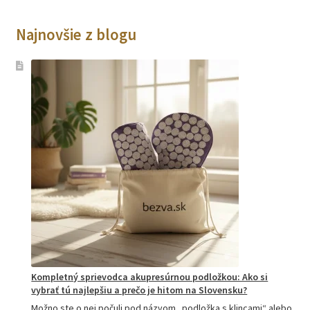
Najnovšie z blogu
Kompletný sprievodca akupresúrnou podložkou: Ako si
vybrať tú najlepšiu a prečo je hitom na Slovensku?
Možno ste o nej počuli pod názvom „podložka s klincami“ alebo