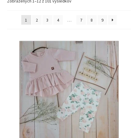
Zobrazených 1–12 z 101 výsledkov
1
2
3
4
…
7
8
9