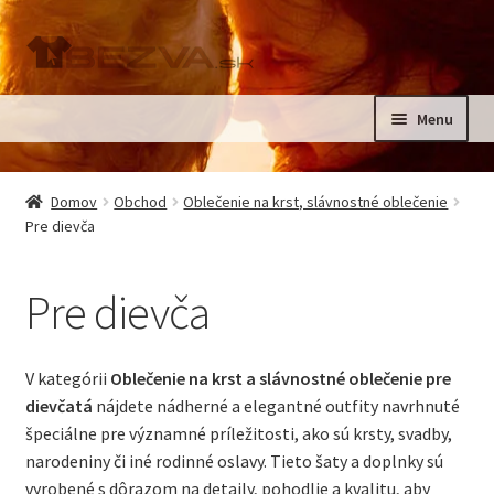
Preskočiť
Preskočiť
na
na
navigáciu
obsah
Menu
Rozbali
Domov
podrad
Domov
Obchod
Oblečenie na krst, slávnostné oblečenie
menu
Rozbali
Pre dievča
Pre deti
podrad
menu
Oblečenie na krst, slávnostné oblečenie
Pre dievča
Kontakt
V kategórii
Oblečenie na krst a slávnostné oblečenie pre
dievčatá
nájdete nádherné a elegantné outfity navrhnuté
špeciálne pre významné príležitosti, ako sú krsty, svadby,
narodeniny či iné rodinné oslavy. Tieto šaty a doplnky sú
vyrobené s dôrazom na detaily, pohodlie a kvalitu, aby