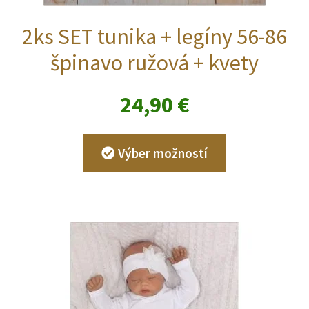
2ks SET tunika + legíny 56-86
špinavo ružová + kvety
24,90
€
Tento
Výber možností
produkt
má
viacero
variantov.
Možnosti
si
môžete
vybrať
na