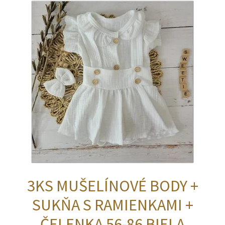
Možnosti
si
môžete
vybrať
na
stránke
produktu.
3KS MUŠELÍNOVÉ BODY +
SUKŇA S RAMIENKAMI +
ČELENKA 56-86 BIELA