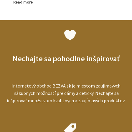
:
Read more
Tlakomery
pre
seniorov:
ako
vybrať
najlepší
prístroj
pre
starších
Nechajte sa pohodlne inšpirovať
ľudí
Internetový obchod BEZVA.sk je miestom zaujímavých
nákupných možností pre dámy a detičky. Nechajte sa
inšpirovať množstvom kvalitných a zaujímavých produktov.