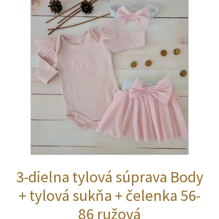
Možnosti
si
môžete
vybrať
na
stránke
produktu.
3-dielna tylová súprava Body
+ tylová sukňa + čelenka 56-
86 ružová