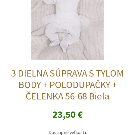
stránke
produktu.
3 DIELNA SÚPRAVA S TYLOM
BODY + POLODUPAČKY +
ČELENKA 56-68 Biela
23,50
€
Dostupné veľkosti: