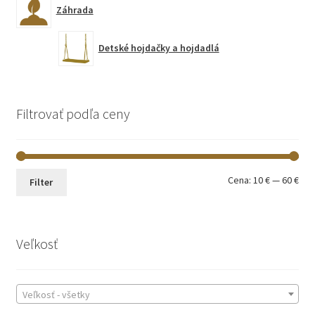
Záhrada
Detské hojdačky a hojdadlá
Filtrovať podľa ceny
Min
Max
Cena:
10 €
—
60 €
Filter
cen
cen
Veľkosť
Veľkosť - všetky