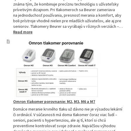
známa tým, že kombinuje precíznu technológiu s užívateľsky
prívetivým dizajnom. Pri tlakomeroch sa Beurer zameriava
na jednoduchosť používania, presnosť merania a komfort, aby
boli prístroje vhodné nielen pre mladších užívateľov, ale aj pre
seniorov. Tlakomery Beurer sa vyrábajú v rôznych verziách –…
:
Read more
Beurer
tlakomery
–
spoľahlivý
pomocník
pre
zdravie
Omron tlakomer porovnanie: M2, M3, M6 a M7
Domáce meranie krvného tlaku už dávno nie je výsadou lekární
či ordinácií. V súčasnosti má doma tlakomer čoraz viac ľudí –
seniori, pacienti s hypertenziou, ale aj tí, ktorí si chcú
preventívne kontrolovať svoje zdravie. Najväčšou výhodou