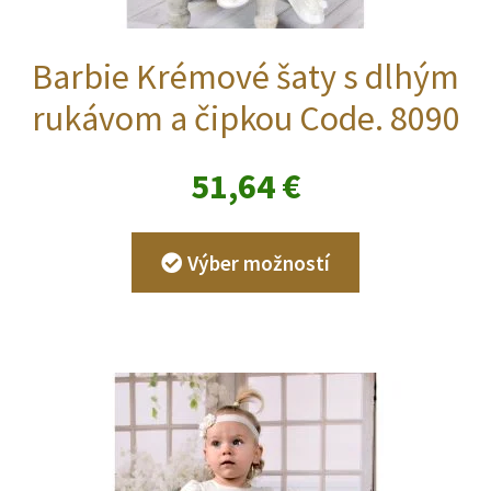
Barbie Krémové šaty s dlhým
rukávom a čipkou Code. 8090
51,64
€
Tento
Výber možností
produkt
má
viacero
variantov.
Možnosti
si
môžete
vybrať
na