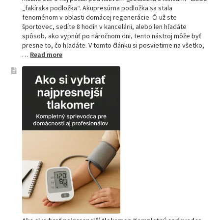
„fakírska podložka“. Akupresúrna podložka sa stala
fenoménom v oblasti domácej regenerácie. Či už ste
športovec, sedíte 8 hodín v kancelárii, alebo len hľadáte
spôsob, ako vypnúť po náročnom dni, tento nástroj môže byť
presne to, čo hľadáte. V tomto článku si posvietime na všetko,
:
…
Read more
Kompletný
sprievodca
akupresúrnou
podložkou:
Ako
si
vybrať
tú
najlepšiu
a
prečo
je
hitom
na
Slovensku?