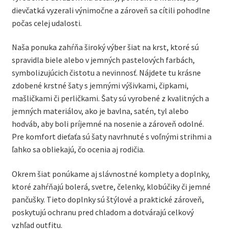
dievčatká vyzerali výnimočne a zároveň sa cítili pohodlne
počas celej udalosti.
Naša ponuka zahŕňa široký výber šiat na krst, ktoré sú
spravidla biele alebo v jemných pastelových farbách,
symbolizujúcich čistotu a nevinnosť. Nájdete tu krásne
zdobené krstné šaty s jemnými výšivkami, čipkami,
mašličkami či perličkami. Šaty sú vyrobené z kvalitných a
jemných materiálov, ako je bavlna, satén, tyl alebo
hodváb, aby boli príjemné na nosenie a zároveň odolné.
Pre komfort dieťaťa sú šaty navrhnuté s voľnými strihmi a
ľahko sa obliekajú, čo ocenia aj rodičia.
Okrem šiat ponúkame aj slávnostné komplety a doplnky,
ktoré zahŕňajú bolerá, svetre, čelenky, klobúčiky či jemné
pančušky. Tieto doplnky sú štýlové a praktické zároveň,
poskytujú ochranu pred chladom a dotvárajú celkový
vzhľad outfitu.