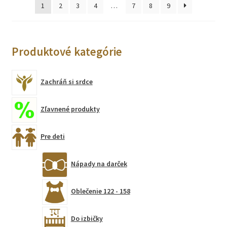
na
1
2
3
4
…
7
8
9
stránke
produktu.
Produktové kategórie
Zachráň si srdce
Zľavnené produkty
Pre deti
Nápady na darček
Oblečenie 122 - 158
Do izbičky