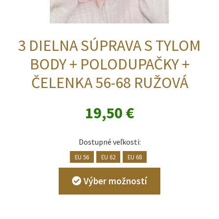
3 DIELNA SÚPRAVA S TYLOM
BODY + POLODUPAČKY +
ČELENKA 56-68 RUŽOVÁ
19,50
€
Dostupné veľkosti:
EU 56
EU 62
EU 68
Tento
Výber možností
produkt
má
viacero