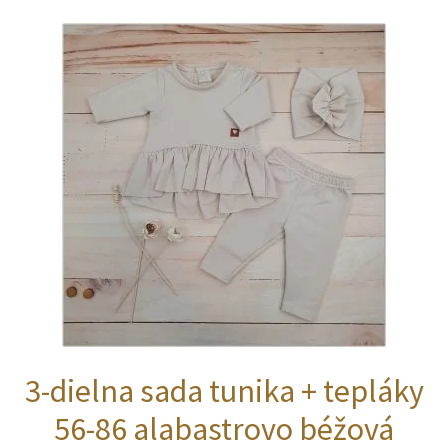
variantov.
Možnosti
si
môžete
vybrať
na
stránke
produktu.
3-dielna sada tunika + tepláky
56-86 alabastrovo béžová