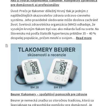
Ako si vybrať najpresnejší tlakomer: Kompletný sprievodca
pre domácnosti aj profesionálov
Úvod: Prečo je tlakomer dôležitý Krvný tlak je jedným z
najdôležitejších ukazovateľov zdravia srdcovo-cievneho
systému. Jeho pravidelné sledovanie môže doslova zachrániť
život. Svetová zdravotnícka organizácia (WHO) odhaduje, že
vysokým krvným tlakom trpí viac ako miliarda ľudí na svete. Na
Slovensku má podľa štatistík hypertenziu približne 35 – 40 %
:
dospelej populácie, pričom mnohí o svojom…
Read more
Ako
si
vybrať
najpresne
tlakomer:
Kompletn
sprievod
pre
domácnos
aj
profesion
Beurer tlakomery – spoľahlivý pomocník pre zdravie
Beurer je nemecká značka so storočnou tradíciou, ktorá sa
špecializuje na zdravotnícke pomôcky pre domácnosť. Je