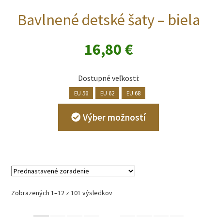
Bavlnené detské šaty – biela
16,80
€
Dostupné veľkosti:
EU 56
EU 62
EU 68
Tento
Výber možností
produkt
má
viacero
variantov.
Možnosti
si
Zobrazených 1–12 z 101 výsledkov
môžete
vybrať