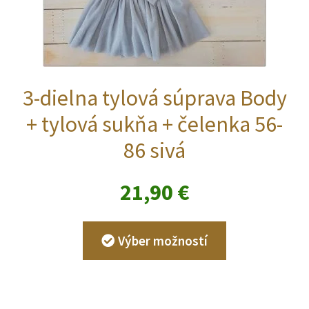
3-dielna tylová súprava Body
+ tylová sukňa + čelenka 56-
86 sivá
21,90
€
Tento
Výber možností
produkt
má
viacero
variantov.