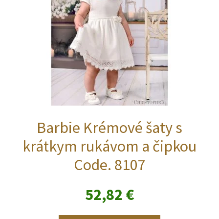
stránke
produktu.
Barbie Krémové šaty s
krátkym rukávom a čipkou
Code. 8107
52,82
€