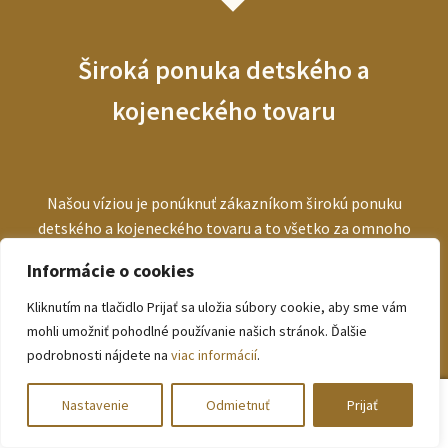
Široká ponuka detského a
kojeneckého tovaru
Našou víziou je ponúknuť zákazníkom širokú ponuku
detského a kojeneckého tovaru a to všetko za omnoho
nižšie ceny, ako by vzhľadom na kvalitu produktov
Informácie o cookies
očakávali.
Kliknutím na tlačidlo Prijať sa uložia súbory cookie, aby sme vám
mohli umožniť pohodlné používanie našich stránok. Ďalšie
podrobnosti nájdete na
viac informácií
.
0
Nastavenie
Odmietnuť
Prijať
Hľadať:
Vyhľadávanie