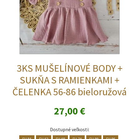
produktu.
3KS MUŠELÍNOVÉ BODY +
SUKŇA S RAMIENKAMI +
ČELENKA 56-86 bieloružová
27,00
€
Dostupné veľkosti:
EU 56
EU 62
EU 68
EU 74
EU 80
EU 86