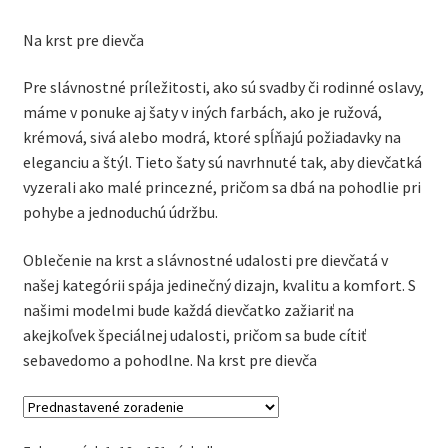
Na krst pre dievča
Pre slávnostné príležitosti, ako sú svadby či rodinné oslavy,
máme v ponuke aj šaty v iných farbách, ako je ružová,
krémová, sivá alebo modrá, ktoré spĺňajú požiadavky na
eleganciu a štýl. Tieto šaty sú navrhnuté tak, aby dievčatká
vyzerali ako malé princezné, pričom sa dbá na pohodlie pri
pohybe a jednoduchú údržbu.
Oblečenie na krst a slávnostné udalosti pre dievčatá v
našej kategórii spája jedinečný dizajn, kvalitu a komfort. S
našimi modelmi bude každá dievčatko zažiariť na
akejkoľvek špeciálnej udalosti, pričom sa bude cítiť
sebavedomo a pohodlne. Na krst pre dievča