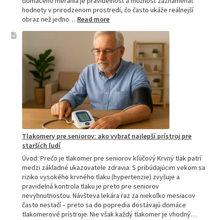
domáceho merania je pravidelnosť a možnosť zaznamenať
hodnoty v prirodzenom prostredí, čo často ukáže reálnejší
:
obraz než jedno…
Read more
Omron
tlakomer
porovnanie:
M2,
M3,
M6
a
M7
Tlakomery pre seniorov: ako vybrať najlepší prístroj pre
starších ľudí
Úvod: Prečo je tlakomer pre seniorov kľúčový Krvný tlak patrí
medzi základné ukazovatele zdravia. S pribúdajúcim vekom sa
riziko vysokého krvného tlaku (hypertenzie) zvyšuje a
pravidelná kontrola tlaku je preto pre seniorov
nevyhnutnosťou. Návšteva lekára raz za niekoľko mesiacov
často nestačí – preto sa do popredia dostávajú domáce
tlakomerové prístroje. Nie však každý tlakomer je vhodný…