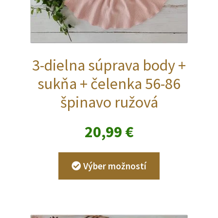
3-dielna súprava body +
sukňa + čelenka 56-86
špinavo ružová
20,99
€
Tento
Výber možností
produkt
má
viacero
variantov.