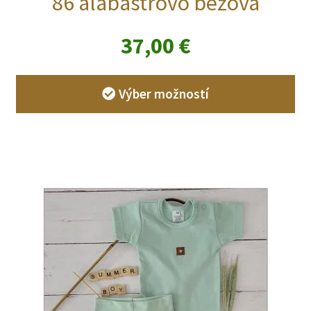
86 alabastrovo béžová
37,00
€
Výber možností