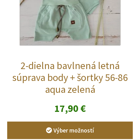
2-dielna bavlnená letná
súprava body + šortky 56-86
aqua zelená
17,90
€
Výber možností