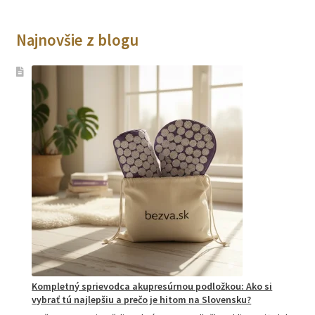
Najnovšie z blogu
Kompletný sprievodca akupresúrnou podložkou: Ako si
vybrať tú najlepšiu a prečo je hitom na Slovensku?