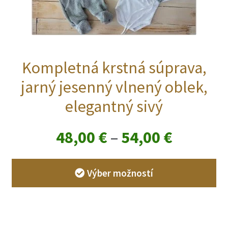
Kompletná krstná súprava,
jarný jesenný vlnený oblek,
elegantný sivý
Price
48,00
€
–
54,00
€
range:
Výber možností
48,00 €
through