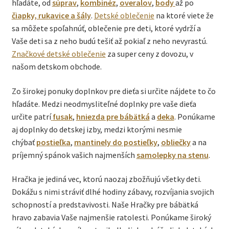
hľadáte, od
súprav
,
kombinéz
,
overalov
,
body
až po
čiapky, rukavice a šály
.
Detské oblečenie
na ktoré viete že
sa môžete spoľahnúť, oblečenie pre deti, ktoré vydrží a
Vaše deti sa z neho budú tešiť až pokiaľ z neho nevyrastú.
Značkové detské oblečenie
za super ceny z dovozu, v
našom detskom obchode.
Zo širokej ponuky doplnkov pre dieťa si určite nájdete to čo
hľadáte. Medzi neodmysliteľné doplnky pre vaše dieťa
určite patrí
fusak
,
hniezda pre bábätká
a
deka
. Ponúkame
aj doplnky do detskej izby, medzi ktorými nesmie
chýbať
postieľka
,
mantinely
do
postieľky
,
obliečky
a na
príjemný spánok vašich najmenších
samolepky na stenu
.
Hračka je jediná vec, ktorú naozaj zbožňujú všetky deti.
Dokážu s nimi stráviť dlhé hodiny zábavy, rozvíjania svojich
schopností a predstavivosti. Naše Hračky pre bábätká
hravo zabavia Vaše najmenšie ratolesti. Ponúkame široký