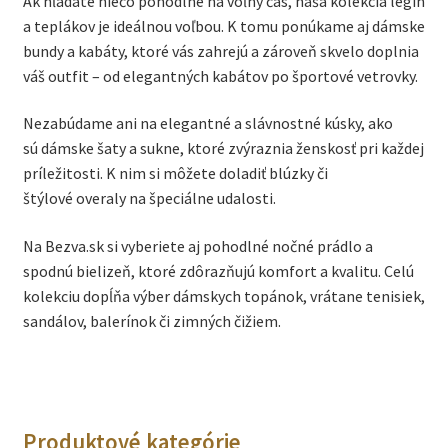
Ak hľadáte niečo pohodlné na voľný čas, naša kolekcia legín
a teplákov je ideálnou voľbou. K tomu ponúkame aj dámske
bundy a kabáty, ktoré vás zahrejú a zároveň skvelo doplnia
váš outfit – od elegantných kabátov po športové vetrovky.
Nezabúdame ani na elegantné a slávnostné kúsky, ako
sú dámske šaty a sukne, ktoré zvýraznia ženskosť pri každej
príležitosti. K nim si môžete doladiť blúzky či
štýlové overaly na špeciálne udalosti.
Na Bezva.sk si vyberiete aj pohodlné nočné prádlo a
spodnú bielizeň, ktoré zdôrazňujú komfort a kvalitu. Celú
kolekciu dopĺňa výber dámskych topánok, vrátane tenisiek,
sandálov, balerínok či zimných čižiem.
Produktové kategórie