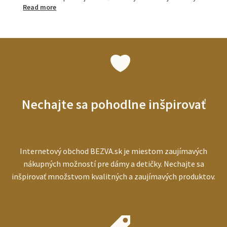
:
Read more
Tlakomery
pre
seniorov:
ako
vybrať
najlepší
prístroj
pre
starších
Nechajte sa pohodlne inšpirovať
ľudí
Internetový obchod BEZVA.sk je miestom zaujímavých
nákupných možností pre dámy a detičky. Nechajte sa
inšpirovať množstvom kvalitných a zaujímavých produktov.