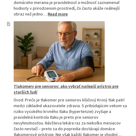
domáceho merania je pravidelnosť a možnosť zaznamenať
hodnoty v prirodzenom prostredí, čo často ukáže reálnejší
:
obraz než jedno…
Read more
Omron
tlakomer
porovnanie:
M2,
M3,
M6
a
M7
Tlakomery pre seniorov: ako vybrať najlepší prístroj pre
starších ľudí
Úvod: Prečo je tlakomer pre seniorov kľúčový Krvný tlak patrí
medzi základné ukazovatele zdravia. S pribúdajúcim vekom sa
riziko vysokého krvného tlaku (hypertenzie) zvyšuje a
pravidelná kontrola tlaku je preto pre seniorov
nevyhnutnosťou. Návšteva lekára raz za niekoľko mesiacov
často nestačí – preto sa do popredia dostávajú domáce
tlakomerové prístroje. Nie však každý tlakomer je vhodný…