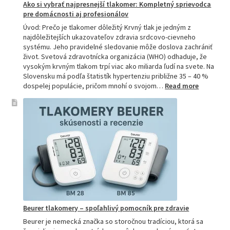
Ako si vybrať najpresnejší tlakomer: Kompletný sprievodca
pre domácnosti aj profesionálov
Úvod: Prečo je tlakomer dôležitý Krvný tlak je jedným z
najdôležitejších ukazovateľov zdravia srdcovo-cievneho
systému. Jeho pravidelné sledovanie môže doslova zachrániť
život. Svetová zdravotnícka organizácia (WHO) odhaduje, že
vysokým krvným tlakom trpí viac ako miliarda ľudí na svete. Na
Slovensku má podľa štatistík hypertenziu približne 35 – 40 %
:
dospelej populácie, pričom mnohí o svojom…
Read more
Ako
si
vybrať
najpresne
tlakomer:
Kompletn
sprievod
pre
domácnos
aj
profesion
Beurer tlakomery – spoľahlivý pomocník pre zdravie
Beurer je nemecká značka so storočnou tradíciou, ktorá sa