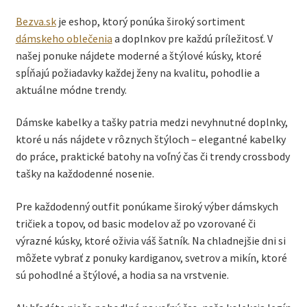
Bezva.sk
je eshop, ktorý ponúka široký sortiment
dámskeho oblečenia
a doplnkov pre každú príležitosť. V
našej ponuke nájdete moderné a štýlové kúsky, ktoré
spĺňajú požiadavky každej ženy na kvalitu, pohodlie a
aktuálne módne trendy.
Dámske kabelky a tašky patria medzi nevyhnutné doplnky,
ktoré u nás nájdete v rôznych štýloch – elegantné kabelky
do práce, praktické batohy na voľný čas či trendy crossbody
tašky na každodenné nosenie.
Pre každodenný outfit ponúkame široký výber dámskych
tričiek a topov, od basic modelov až po vzorované či
výrazné kúsky, ktoré oživia váš šatník. Na chladnejšie dni si
môžete vybrať z ponuky kardiganov, svetrov a mikín, ktoré
sú pohodlné a štýlové, a hodia sa na vrstvenie.