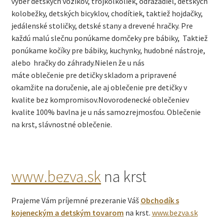
výber detských vozíkov, trojkolkoliek, odrážadiel, detských
kolobežky, detských bicyklov, chodítiek, taktiež hojdačky,
jedálenské stoličky, detské stany a drevené hračky. Pre
každú malú slečnu ponúkame domčeky pre bábiky, Taktiež
ponúkame kočíky pre bábiky, kuchynky, hudobné nástroje,
alebo hračky do záhrady.Nielen že u nás
máte oblečenie pre detičky skladom a pripravené
okamžite na doručenie, ale aj oblečenie pre detičky v
kvalite bez kompromisov.Novorodenecké oblečeniev
kvalite 100% bavlna je u nás samozrejmosťou. Oblečenie
na krst, slávnostné oblečenie.
www.bezva.sk
na krst
Prajeme Vám príjemné prezeranie Váš
Obchodík s
kojeneckým a detským tovarom
na krst.
www.bezva.sk