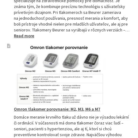
špecializuje na zdravotnícke pomôcky pre domácnosť. Je
známa tým, že kombinuje precíznu technológiu s užívateľsky
prívetivým dizajnom. Pri tlakomeroch sa Beurer zameriava
na jednoduchosť používania, presnosť merania a komfort, aby
boli prístroje vhodné nielen pre mladších užívateľov, ale aj pre
seniorov. Tlakomery Beurer sa vyrábajú v rôznych verziách –…
:
Read more
Beurer
tlakomery
–
spoľahlivý
pomocník
pre
zdravie
Omron tlakomer porovnanie: M2, M3, M6 a M7
Domáce meranie krvného tlaku už dávno nie je výsadou lekární
či ordinácií. V súčasnosti má doma tlakomer čoraz viac ľudí –
seniori, pacienti s hypertenziou, ale aj tí, ktorí si chcú
preventívne kontrolovať svoje zdravie. Najväčšou výhodou