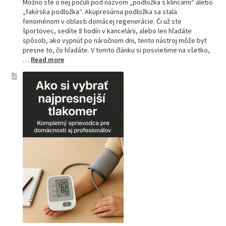
Možno ste o nej počuli pod názvom „podložka s klincami“ alebo
„fakírska podložka“. Akupresúrna podložka sa stala
fenoménom v oblasti domácej regenerácie. Či už ste
športovec, sedíte 8 hodín v kancelárii, alebo len hľadáte
spôsob, ako vypnúť po náročnom dni, tento nástroj môže byť
presne to, čo hľadáte. V tomto článku si posvietime na všetko,
:
…
Read more
Kompletný
sprievodca
akupresúrnou
podložkou:
Ako
si
vybrať
tú
najlepšiu
a
prečo
je
hitom
na
Slovensku?