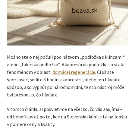
Možno ste o nej počuli pod názvom „podložka s klincami“
alebo „fakírska podložka“. Akupresúrna podložka sa stala
fenoménom v oblasti
domácej regenerácie
. Či už ste
športovec, sedíte 8 hodín v kancelárii, alebo len hľadáte
spôsob, ako vypnúť po náročnom dni, tento nástroj môže
byť presne to, čo hľadáte.
V tomto článku si posvietime na všetko, čo vás zaujíma –
od benefitov až po to, kde na Slovensku kúpite tú najlepšiu
v pomere ceny a kvality.