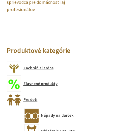
v
sprievodca pre domácnosti aj
A
článku
profesionálov
k
u
p
r
Produktové kategórie
e
Zachráň si srdce
s
ú
Zľavnené produkty
r
Pre deti
n
a
Nápady na darček
p