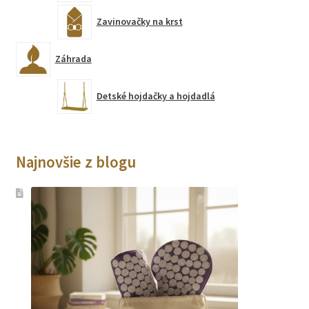
m
Zavinovačky na krst
i
Záhrada
,
s
Detské hojdačky a hojdadlá
t
i
Najnovšie z blogu
m
u
l
á
c