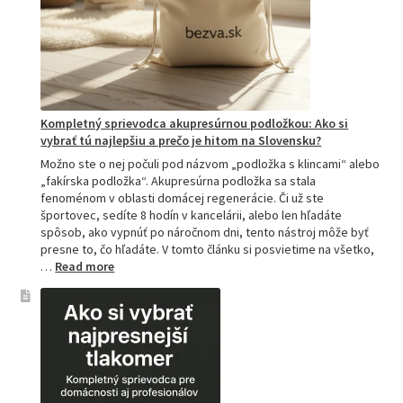
i
o
u
k
Kompletný sprievodca akupresúrnou podložkou: Ako si
r
vybrať tú najlepšiu a prečo je hitom na Slovensku?
Možno ste o nej počuli pod názvom „podložka s klincami“ alebo
v
„fakírska podložka“. Akupresúrna podložka sa stala
fenoménom v oblasti domácej regenerácie. Či už ste
n
športovec, sedíte 8 hodín v kancelárii, alebo len hľadáte
spôsob, ako vypnúť po náročnom dni, tento nástroj môže byť
é
presne to, čo hľadáte. V tomto článku si posvietime na všetko,
:
…
Read more
h
Kompletný
sprievodca
o
akupresúrnou
podložkou:
o
Ako
si
b
vybrať
tú