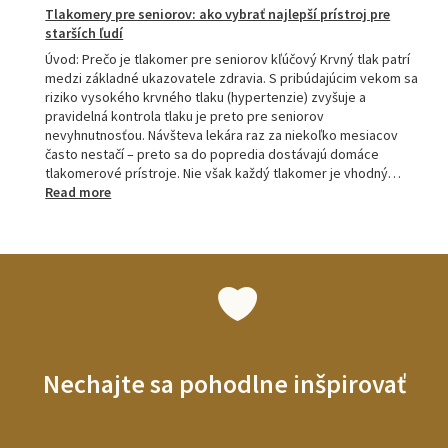
Tlakomery pre seniorov: ako vybrať najlepší prístroj pre
starších ľudí
Úvod: Prečo je tlakomer pre seniorov kľúčový Krvný tlak patrí
medzi základné ukazovatele zdravia. S pribúdajúcim vekom sa
riziko vysokého krvného tlaku (hypertenzie) zvyšuje a
pravidelná kontrola tlaku je preto pre seniorov
nevyhnutnosťou. Návšteva lekára raz za niekoľko mesiacov
často nestačí – preto sa do popredia dostávajú domáce
tlakomerové prístroje. Nie však každý tlakomer je vhodný…
:
Read more
Tlakomery
pre
seniorov:
ako
vybrať
najlepší
prístroj
pre
starších
Nechajte sa pohodlne inšpirovať
ľudí