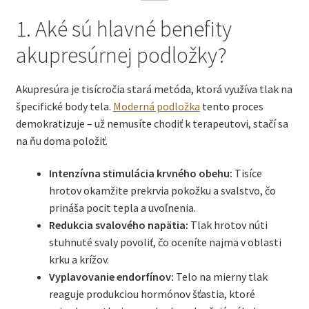
1. Aké sú hlavné benefity
akupresúrnej podložky?
Akupresúra je tisícročia stará metóda, ktorá využíva tlak na
špecifické body tela.
Moderná podložka
tento proces
demokratizuje – už nemusíte chodiť k terapeutovi, stačí sa
na ňu doma položiť.
Intenzívna stimulácia krvného obehu:
Tisíce
hrotov okamžite prekrvia pokožku a svalstvo, čo
prináša pocit tepla a uvoľnenia.
Redukcia svalového napätia:
Tlak hrotov núti
stuhnuté svaly povoliť, čo oceníte najmä v oblasti
krku a krížov.
Vyplavovanie endorfínov:
Telo na mierny tlak
reaguje produkciou hormónov šťastia, ktoré