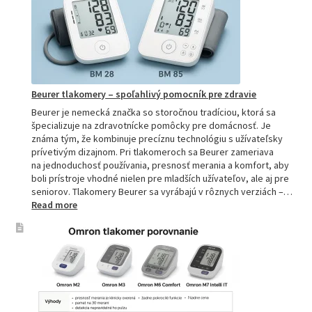
Kompletn
v
sprievod
pre
a
domácnos
aj
n
profesion
k
Beurer tlakomery – spoľahlivý pomocník pre zdravie
Beurer je nemecká značka so storočnou tradíciou, ktorá sa
ú
špecializuje na zdravotnícke pomôcky pre domácnosť. Je
známa tým, že kombinuje precíznu technológiu s užívateľsky
š
prívetivým dizajnom. Pri tlakomeroch sa Beurer zameriava
na jednoduchosť používania, presnosť merania a komfort, aby
o
boli prístroje vhodné nielen pre mladších užívateľov, ale aj pre
seniorov. Tlakomery Beurer sa vyrábajú v rôznych verziách –…
m
:
Read more
Beurer
.
tlakomery
–
spoľahlivý
pomocník
pre
zdravie