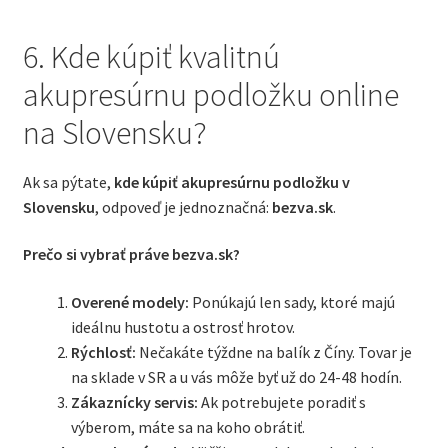
6. Kde kúpiť kvalitnú
akupresúrnu podložku online
na Slovensku?
Ak sa pýtate,
kde kúpiť akupresúrnu podložku v
Slovensku
, odpoveď je jednoznačná:
bezva.sk
.
Prečo si vybrať práve bezva.sk?
Overené modely:
Ponúkajú len sady, ktoré majú
ideálnu hustotu a ostrosť hrotov.
Rýchlosť:
Nečakáte týždne na balík z Číny. Tovar je
na sklade v SR a u vás môže byť už do 24-48 hodín.
Zákaznícky servis:
Ak potrebujete poradiť s
výberom, máte sa na koho obrátiť.