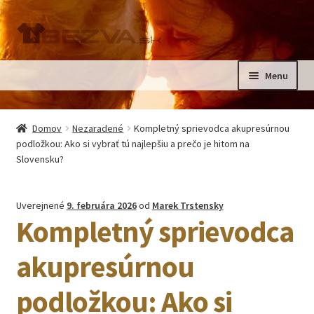
Preskočiť
Preskočiť
na
na
navigáciu
obsah
Menu
Rozbali
Domov
podrad
Domov
Nezaradené
Kompletný sprievodca akupresúrnou
menu
Rozbali
podložkou: Ako si vybrať tú najlepšiu a prečo je hitom na
Pre deti
Slovensku?
podrad
menu
Oblečenie na krst, slávnostné oblečenie
Uverejnené
9. februára 2026
od
Marek Trstensky
Kompletný sprievodca
Kontakt
akupresúrnou
podložkou: Ako si