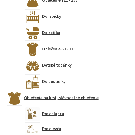
Oblečenie 122 - 158
o
Do izbičky
d
l
Do kočíka
o
Oblečenie 50 - 116
ž
k
Detské topánky
a
Do postieľky
s
h
Oblečenie na krst, slávnostné oblečenie
r
Pre chlapca
o
Pre dievča
t