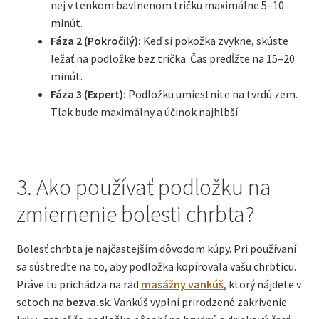
nej v tenkom bavlnenom tričku maximálne 5–10
minút.
Fáza 2 (Pokročilý):
Keď si pokožka zvykne, skúste
ležať na podložke bez trička. Čas predĺžte na 15–20
minút.
Fáza 3 (Expert):
Podložku umiestnite na tvrdú zem.
Tlak bude maximálny a účinok najhlbší.
3. Ako používať podložku na
zmiernenie bolesti chrbta?
Bolesť chrbta je najčastejším dôvodom kúpy. Pri používaní
sa sústreďte na to, aby podložka kopírovala vašu chrbticu.
Práve tu prichádza na rad
masážny vankúš
, ktorý nájdete v
setoch na
bezva.sk
. Vankúš vyplní prirodzené zakrivenie