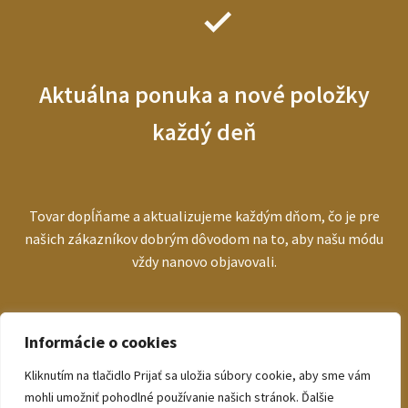
Aktuálna ponuka a nové položky
každý deň
Tovar dopĺňame a aktualizujeme každým dňom, čo je pre
našich zákazníkov dobrým dôvodom na to, aby našu módu
vždy nanovo objavovali.
Informácie o cookies
Kliknutím na tlačidlo Prijať sa uložia súbory cookie, aby sme vám
© bezva.sk 2026
mohli umožniť pohodlné používanie našich stránok. Ďalšie
Zásady ochrany osobných údajov