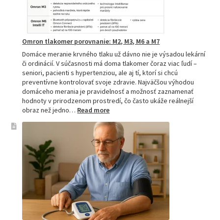
Omron tlakomer porovnanie: M2, M3, M6 a M7
Domáce meranie krvného tlaku už dávno nie je výsadou lekární
či ordinácií. V súčasnosti má doma tlakomer čoraz viac ľudí –
seniori, pacienti s hypertenziou, ale aj tí, ktorí si chcú
preventívne kontrolovať svoje zdravie. Najväčšou výhodou
domáceho merania je pravidelnosť a možnosť zaznamenať
hodnoty v prirodzenom prostredí, čo často ukáže reálnejší
:
obraz než jedno…
Read more
Omron
tlakomer
porovnanie:
M2,
M3,
M6
a
M7