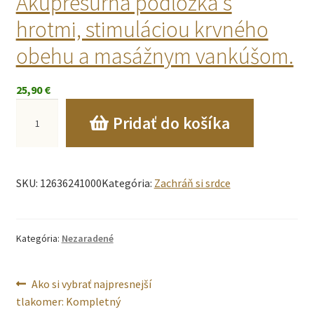
Akupresúrna podložka s
hrotmi, stimuláciou krvného
obehu a masážnym vankúšom.
25,90
€
m
Pridať do košíka
n
o
SKU:
12636241000
Kategória:
Zachráň si srdce
ž
s
Kategória:
Nezaradené
t
v
Navigácia
Predchádzajúci
Ako si vybrať najpresnejší
o
článok:
tlakomer: Kompletný