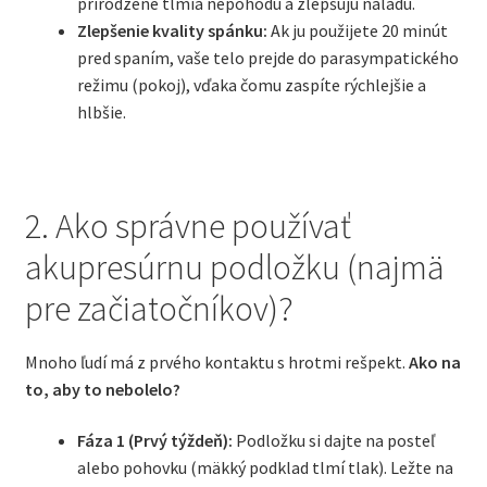
prirodzene tlmia nepohodu a zlepšujú náladu.
Zlepšenie kvality spánku:
Ak ju použijete 20 minút
pred spaním, vaše telo prejde do parasympatického
režimu (pokoj), vďaka čomu zaspíte rýchlejšie a
hlbšie.
2. Ako správne používať
akupresúrnu podložku (najmä
pre začiatočníkov)?
Mnoho ľudí má z prvého kontaktu s hrotmi rešpekt.
Ako na
to, aby to nebolelo?
Fáza 1 (Prvý týždeň):
Podložku si dajte na posteľ
alebo pohovku (mäkký podklad tlmí tlak). Ležte na