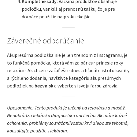
Kompletné sady:
Väčšina produktov obsahuje
podložku, vankúš aj prenosnú tašku, čo je pre
domáce použitie najpraktickejšie.
Záverečné odporúčanie
Akupresúrna podložka nie je len trendom z Instagramu, je
to funkčná pomôcka, ktorá vám za pár eur prinesie roky
relaxácie. Ak chcete začať ešte dnes a hľadáte istotu kvality
a rýchleho dodania, navštívte kategóriu akupresúrnych
podložiek na
bezva.sk
a vyberte si svoju farbu zdravia.
Upozornenie: Tento produkt je určený na relaxáciu a masáž.
Nenahrádza lekársku diagnostiku ani liečbu. Ak máte kožné
ochorenia, problémy so zrážanlivosťou krvi alebo ste tehotná,
konzultujte použitie s lekárom.