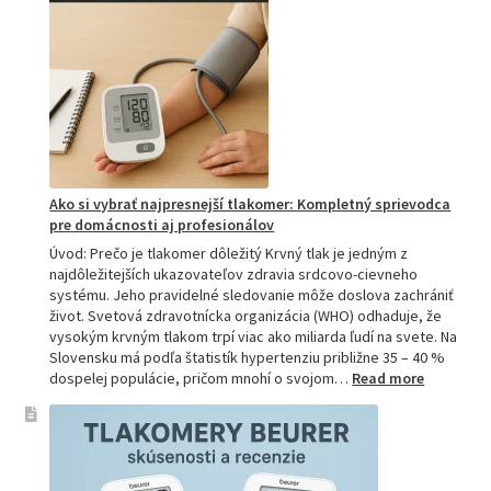
e
najlepšiu
a
h
prečo
je
u
hitom
na
a
Slovensku?
m
Ako si vybrať najpresnejší tlakomer: Kompletný sprievodca
a
pre domácnosti aj profesionálov
s
Úvod: Prečo je tlakomer dôležitý Krvný tlak je jedným z
najdôležitejších ukazovateľov zdravia srdcovo-cievneho
á
systému. Jeho pravidelné sledovanie môže doslova zachrániť
život. Svetová zdravotnícka organizácia (WHO) odhaduje, že
ž
vysokým krvným tlakom trpí viac ako miliarda ľudí na svete. Na
Slovensku má podľa štatistík hypertenziu približne 35 – 40 %
:
n
dospelej populácie, pričom mnohí o svojom…
Read more
Ako
si
y
vybrať
najpresne
m
tlakomer: