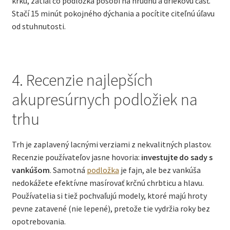
krku, zatiaľ čo podložka pôsobí na hrudnú a driekovú časť.
Stačí 15 minút pokojného dýchania a pocítite citeľnú úľavu
od stuhnutosti.
4. Recenzie najlepších
akupresúrnych podložiek na
trhu
Trh je zaplavený lacnými verziami z nekvalitných plastov.
Recenzie používateľov jasne hovoria:
investujte do sady s
vankúšom
. Samotná
podložka
je fajn, ale bez vankúša
nedokážete efektívne masírovať krčnú chrbticu a hlavu.
Používatelia si tiež pochvaľujú modely, ktoré majú hroty
pevne zatavené (nie lepené), pretože tie vydržia roky bez
opotrebovania.