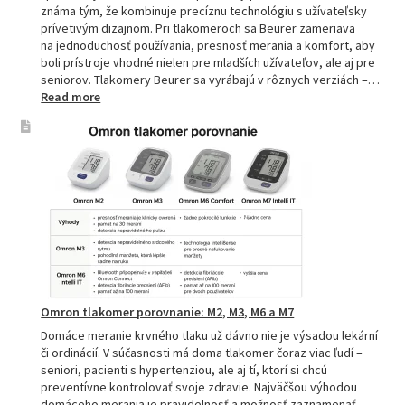
známa tým, že kombinuje precíznu technológiu s užívateľsky
prívetivým dizajnom. Pri tlakomeroch sa Beurer zameriava
na jednoduchosť používania, presnosť merania a komfort, aby
boli prístroje vhodné nielen pre mladších užívateľov, ale aj pre
seniorov. Tlakomery Beurer sa vyrábajú v rôznych verziách –…
:
Read more
Beurer
tlakomery
–
spoľahlivý
pomocník
pre
zdravie
Omron tlakomer porovnanie: M2, M3, M6 a M7
Domáce meranie krvného tlaku už dávno nie je výsadou lekární
či ordinácií. V súčasnosti má doma tlakomer čoraz viac ľudí –
seniori, pacienti s hypertenziou, ale aj tí, ktorí si chcú
preventívne kontrolovať svoje zdravie. Najväčšou výhodou
domáceho merania je pravidelnosť a možnosť zaznamenať