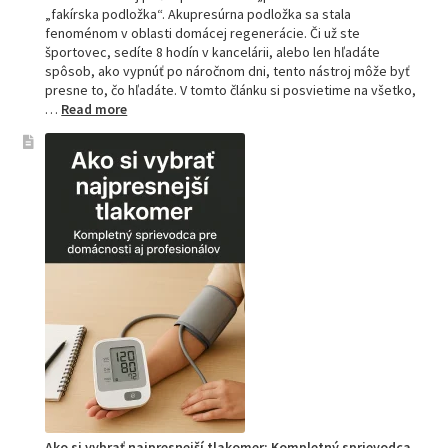
„fakírska podložka“. Akupresúrna podložka sa stala
fenoménom v oblasti domácej regenerácie. Či už ste
športovec, sedíte 8 hodín v kancelárii, alebo len hľadáte
spôsob, ako vypnúť po náročnom dni, tento nástroj môže byť
presne to, čo hľadáte. V tomto článku si posvietime na všetko,
:
…
Read more
Kompletný
sprievodca
akupresúrnou
podložkou:
Ako
si
vybrať
tú
najlepšiu
a
prečo
je
hitom
na
Slovensku?
Ako si vybrať najpresnejší tlakomer: Kompletný sprievodca