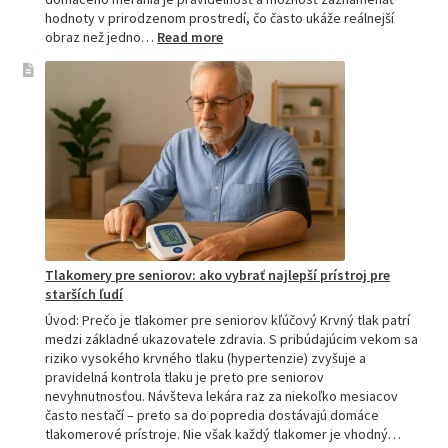
hodnoty v prirodzenom prostredí, čo často ukáže reálnejší
:
obraz než jedno…
Read more
Omron
tlakomer
porovnanie:
M2,
M3,
M6
a
M7
Tlakomery pre seniorov: ako vybrať najlepší prístroj pre
starších ľudí
Úvod: Prečo je tlakomer pre seniorov kľúčový Krvný tlak patrí
medzi základné ukazovatele zdravia. S pribúdajúcim vekom sa
riziko vysokého krvného tlaku (hypertenzie) zvyšuje a
pravidelná kontrola tlaku je preto pre seniorov
nevyhnutnosťou. Návšteva lekára raz za niekoľko mesiacov
často nestačí – preto sa do popredia dostávajú domáce
tlakomerové prístroje. Nie však každý tlakomer je vhodný…