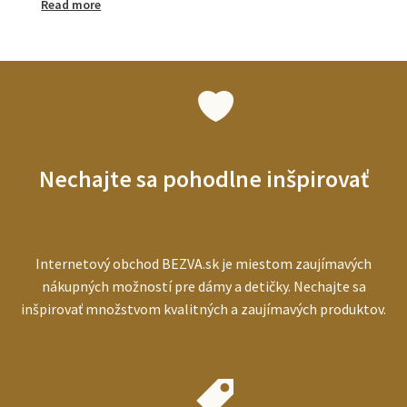
:
Read more
Tlakomery
pre
seniorov:
ako
vybrať
najlepší
prístroj
pre
starších
Nechajte sa pohodlne inšpirovať
ľudí
Internetový obchod BEZVA.sk je miestom zaujímavých
nákupných možností pre dámy a detičky. Nechajte sa
inšpirovať množstvom kvalitných a zaujímavých produktov.