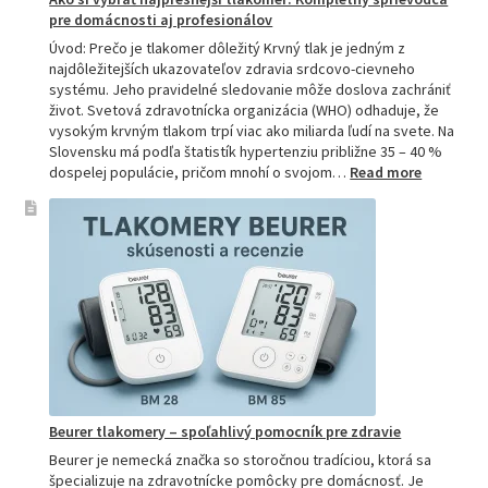
pre domácnosti aj profesionálov
Úvod: Prečo je tlakomer dôležitý Krvný tlak je jedným z
najdôležitejších ukazovateľov zdravia srdcovo-cievneho
systému. Jeho pravidelné sledovanie môže doslova zachrániť
život. Svetová zdravotnícka organizácia (WHO) odhaduje, že
vysokým krvným tlakom trpí viac ako miliarda ľudí na svete. Na
Slovensku má podľa štatistík hypertenziu približne 35 – 40 %
:
dospelej populácie, pričom mnohí o svojom…
Read more
Ako
si
vybrať
najpresne
tlakomer:
Kompletn
sprievod
pre
domácnos
aj
profesion
Beurer tlakomery – spoľahlivý pomocník pre zdravie
Beurer je nemecká značka so storočnou tradíciou, ktorá sa
špecializuje na zdravotnícke pomôcky pre domácnosť. Je