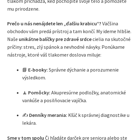
tlakom prichádza, keď pochopíte svoje telo a pomôžete
mu prirodzene.
Prečo u nás nenájdete len „ďalšiu krabicu“?
Väčšina
obchodov vám predá prístroj a tam končí. My ideme hlbšie.
Naše
unikátne balíčky pre zdravé srdce
cielia na skutočné
príčiny: stres, zlý spánok a nevhodné návyky. Ponúkame
nástroje, ktoré váš tlakomer doslova miluje:
📘
E-booky:
Správne dýchanie a porozumenie
výsledkom.
🧘
Pomôcky:
Akupresúrne podložky, anatomické
vankúše a posilňovacie vajíčka.
✍️
Denníky merania:
Kľúč k správnej diagnostike u
lekára.
Sme v tom spolu
Či hľadáte darček pre seniora alebo ste