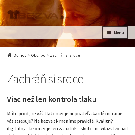
Preskočiť
Preskočiť
na
na
navigáciu
obsah
Menu
Rozbali
Domov
podrad
Domov
Obchod
Zachráň si srdce
menu
Rozbali
Pre deti
podrad
Zachráň si srdce
menu
Oblečenie na krst, slávnostné oblečenie
Kontakt
Viac než len kontrola tlaku
Máte pocit, že váš tlakomer je nepriateľ a každé meranie
vás stresuje? Na bezva.sk meníme pravidlá. Kvalitný
digitálny tlakomer je len začiatok – skutočné víťazstvo nad