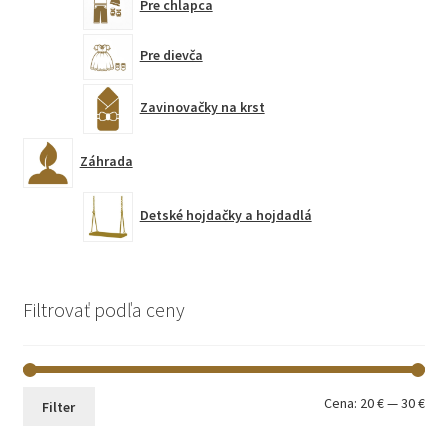
Pre chlapca
Pre dievča
Zavinovačky na krst
Záhrada
Detské hojdačky a hojdadlá
Filtrovať podľa ceny
Min
Max
Cena:
20 €
—
30 €
Filter
cen
cen