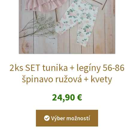
produktu.
2ks SET tunika + legíny 56-86
špinavo ružová + kvety
24,90
€
Tento
Výber možností
produkt
má