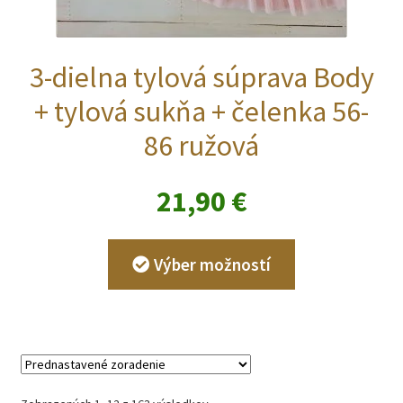
3-dielna tylová súprava Body
+ tylová sukňa + čelenka 56-
86 ružová
21,90
€
Tento
Výber možností
produkt
má
viacero
variantov.
Možnosti
si