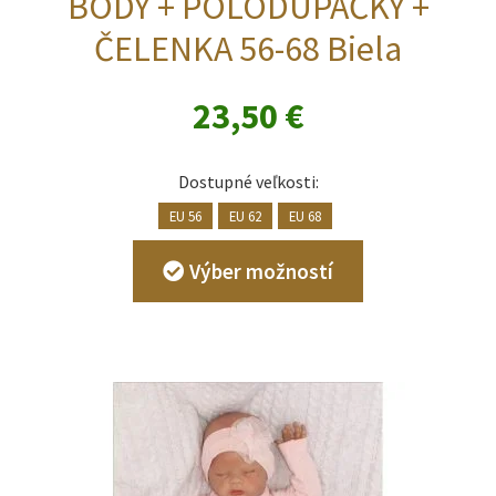
BODY + POLODUPAČKY +
ČELENKA 56-68 Biela
23,50
€
Dostupné veľkosti:
EU 56
EU 62
EU 68
Tento
Výber možností
produkt
má
viacero
variantov.
Možnosti
si
môžete
vybrať