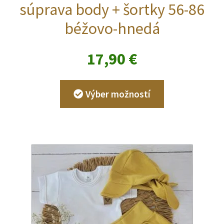
súprava body + šortky 56-86
béžovo-hnedá
17,90
€
Tento
Výber možností
produkt
má
viacero
variantov.
Možnosti
si
môžete
vybrať
na
stránke
produktu.