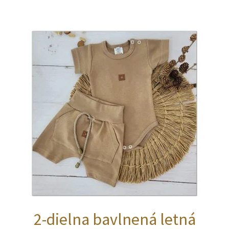
viacero
variantov.
Možnosti
si
môžete
vybrať
na
stránke
produktu.
2-dielna bavlnená letná