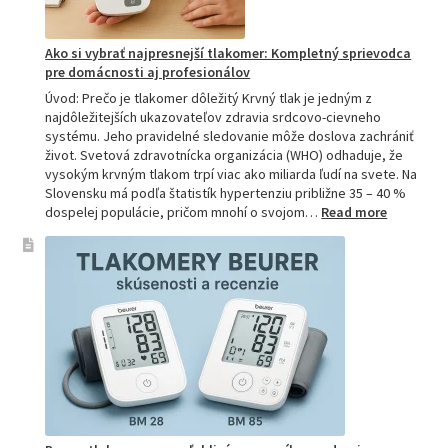
Ako si vybrať najpresnejší tlakomer: Kompletný sprievodca
pre domácnosti aj profesionálov
Úvod: Prečo je tlakomer dôležitý Krvný tlak je jedným z
najdôležitejších ukazovateľov zdravia srdcovo-cievneho
systému. Jeho pravidelné sledovanie môže doslova zachrániť
život. Svetová zdravotnícka organizácia (WHO) odhaduje, že
vysokým krvným tlakom trpí viac ako miliarda ľudí na svete. Na
Slovensku má podľa štatistík hypertenziu približne 35 – 40 %
:
dospelej populácie, pričom mnohí o svojom…
Read more
Ako
si
vybrať
najpresne
tlakomer:
Kompletn
sprievod
pre
domácnos
aj
profesion