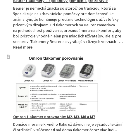
Beurer tlakomery – spoľahlivý pomocník pre zdravie
Beurer je nemecká značka so storočnou tradíciou, ktorá sa
špecializuje na zdravotnícke pomôcky pre domácnosť. Je
známa tým, že kombinuje precíznu technológiu s užívateľsky
prívetivým dizajnom. Pri tlakomeroch sa Beurer zameriava
na jednoduchosť používania, presnosť merania a komfort, aby
boli prístroje vhodné nielen pre mladších užívateľov, ale aj pre
seniorov. Tlakomery Beurer sa vyrábajú v rôznych verziách –…
:
Read more
Beurer
tlakomery
–
spoľahlivý
pomocník
pre
zdravie
Omron tlakomer porovnanie: M2, M3, M6 a M7
Domáce meranie krvného tlaku už dávno nie je výsadou lekární
či ordinácií. V súčasnosti má doma tlakomer čoraz viac ľudí –