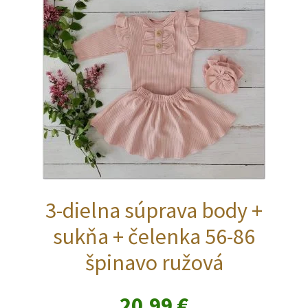
vybrať
na
stránke
produktu.
3-dielna súprava body +
sukňa + čelenka 56-86
špinavo ružová
20,99
€