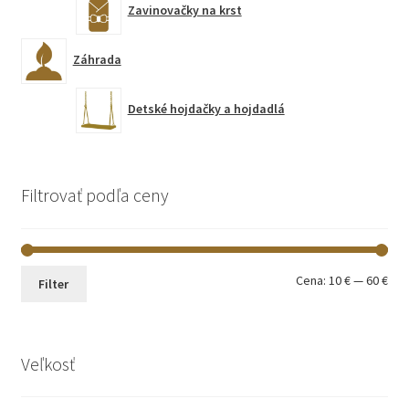
Zavinovačky na krst
Záhrada
Detské hojdačky a hojdadlá
Filtrovať podľa ceny
Min
Max
Cena:
10 €
—
60 €
Filter
cen
cen
Veľkosť