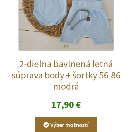
produktu.
2-dielna bavlnená letná
súprava body + šortky 56-86
modrá
17,90
€
Tento
Výber možností
produkt