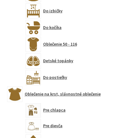
Do izbičky
Do kočíka
Oblečenie 50 - 116
Detské topánky
Do postieľky
Oblečenie na krst, slávnostné oblečenie
Pre chlapca
Pre dievča