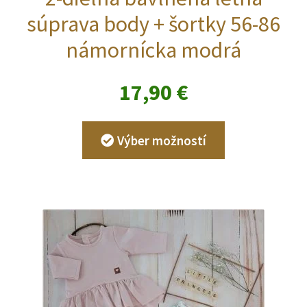
súprava body + šortky 56-86
námornícka modrá
17,90
€
Tento
Výber možností
produkt
má
viacero
variantov.
Možnosti
si
môžete
vybrať
na
stránke