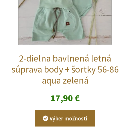
2-dielna bavlnená letná
súprava body + šortky 56-86
aqua zelená
17,90
€
Tento
Výber možností
produkt
má