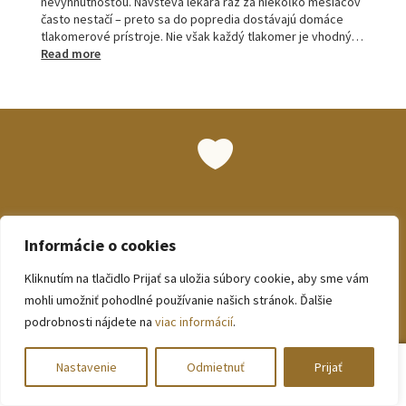
nevyhnutnosťou. Návšteva lekára raz za niekoľko mesiacov
často nestačí – preto sa do popredia dostávajú domáce
tlakomerové prístroje. Nie však každý tlakomer je vhodný…
:
Read more
Tlakomery
pre
seniorov:
ako
vybrať
najlepší
prístroj
pre
starších
Nechajte sa pohodlne inšpirovať
ľudí
Informácie o cookies
Kliknutím na tlačidlo Prijať sa uložia súbory cookie, aby sme vám
mohli umožniť pohodlné používanie našich stránok. Ďalšie
Internetový obchod BEZVA.sk je miestom zaujímavých
podrobnosti nájdete na
viac informácií
.
nákupných možností pre dámy a detičky. Nechajte sa
inšpirovať množstvom kvalitných a zaujímavých produktov.
0
Nastavenie
Odmietnuť
Prijať
Hľadať:
Vyhľadávanie