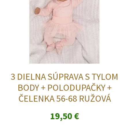
na
stránke
produktu.
3 DIELNA SÚPRAVA S TYLOM
BODY + POLODUPAČKY +
ČELENKA 56-68 RUŽOVÁ
19,50
€