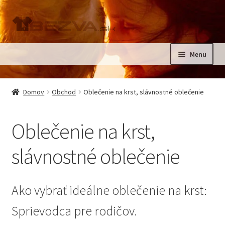
Preskočiť
Preskočiť
na
na
navigáciu
obsah
Menu
Rozbali
Domov
podrad
Domov
Obchod
Oblečenie na krst, slávnostné oblečenie
menu
Rozbali
Pre deti
podrad
Oblečenie na krst,
menu
Oblečenie na krst, slávnostné oblečenie
slávnostné oblečenie
Kontakt
Ako vybrať ideálne oblečenie na krst:
Sprievodca pre rodičov.