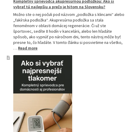
Kompletný sprievodca akupresúrnou podložkou: Ako si
vybrať tú najlepšiu a prečo je hitom na Slovensku?
Možno ste o nej počuli pod názvom „podložka s klincami“ alebo
„fakírska podložka“. Akupresúrna podložka sa stala
fenoménom v oblasti domácej regenerácie. Či už ste
športovec, sedíte 8 hodín v kancelárii, alebo len hľadáte
spôsob, ako vypnúť po náročnom dni, tento nástroj môže byť
presne to, čo hľadáte. V tomto článku si posvietime na všetko,
:
…
Read more
Kompletný
sprievodca
akupresúrnou
podložkou:
Ako
si
vybrať
tú
najlepšiu
a
prečo
je
hitom
na
Slovensku?