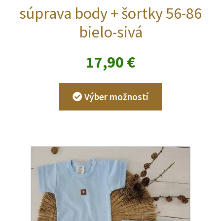
súprava body + šortky 56-86
bielo-sivá
17,90
€
Tento
Výber možností
produkt
má
viacero
variantov.
Možnosti
si
môžete
vybrať
na
stránke