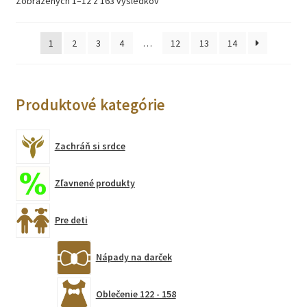
Zobrazených 1–12 z 163 výsledkov
môžete
vybrať
na
1
2
3
4
…
12
13
14
stránke
produktu.
Produktové kategórie
Zachráň si srdce
Zľavnené produkty
Pre deti
Nápady na darček
Oblečenie 122 - 158