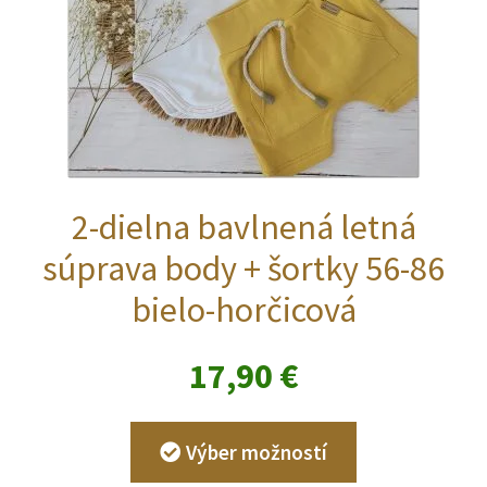
2-dielna bavlnená letná
súprava body + šortky 56-86
bielo-horčicová
17,90
€
Tento
Výber možností
produkt