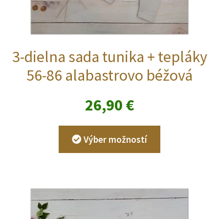
3-dielna sada tunika + tepláky
56-86 alabastrovo béžová
26,90
€
Tento
Výber možností
produkt
má
viacero
variantov.
Možnosti
si
môžete