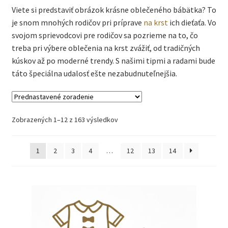
Viete si predstaviť obrázok krásne oblečeného bábätka? To
je snom mnohých rodičov pri príprave
na krst
ich dieťaťa. Vo
svojom sprievodcovi pre rodičov sa pozrieme na to, čo
treba pri výbere oblečenia na krst zvážiť, od tradičných
kúskov až po moderné trendy. S našimi tipmi a radami bude
táto špeciálna udalosť ešte nezabudnuteľnejšia.
Zobrazených 1–12 z 163 výsledkov
1
2
3
4
…
12
13
14