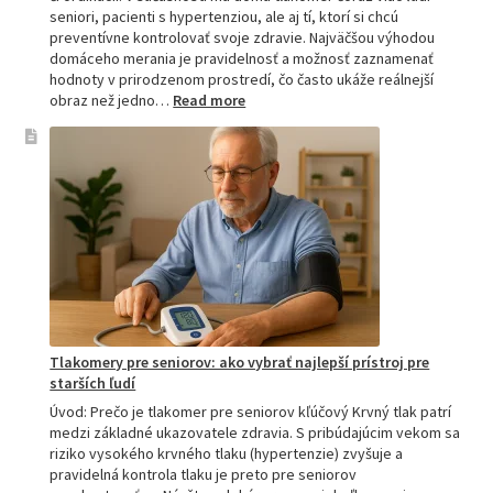
seniori, pacienti s hypertenziou, ale aj tí, ktorí si chcú
preventívne kontrolovať svoje zdravie. Najväčšou výhodou
domáceho merania je pravidelnosť a možnosť zaznamenať
hodnoty v prirodzenom prostredí, čo často ukáže reálnejší
:
obraz než jedno…
Read more
Omron
tlakomer
porovnanie:
M2,
M3,
M6
a
M7
Tlakomery pre seniorov: ako vybrať najlepší prístroj pre
starších ľudí
Úvod: Prečo je tlakomer pre seniorov kľúčový Krvný tlak patrí
medzi základné ukazovatele zdravia. S pribúdajúcim vekom sa
riziko vysokého krvného tlaku (hypertenzie) zvyšuje a
pravidelná kontrola tlaku je preto pre seniorov