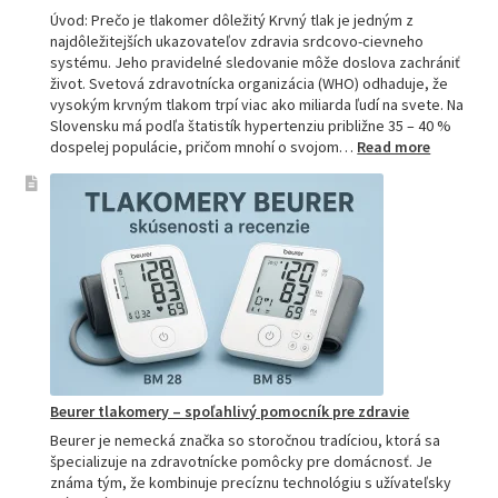
Úvod: Prečo je tlakomer dôležitý Krvný tlak je jedným z
najdôležitejších ukazovateľov zdravia srdcovo-cievneho
systému. Jeho pravidelné sledovanie môže doslova zachrániť
život. Svetová zdravotnícka organizácia (WHO) odhaduje, že
vysokým krvným tlakom trpí viac ako miliarda ľudí na svete. Na
Slovensku má podľa štatistík hypertenziu približne 35 – 40 %
:
dospelej populácie, pričom mnohí o svojom…
Read more
Ako
si
vybrať
najpresne
tlakomer:
Kompletn
sprievod
pre
domácnos
aj
profesion
Beurer tlakomery – spoľahlivý pomocník pre zdravie
Beurer je nemecká značka so storočnou tradíciou, ktorá sa
špecializuje na zdravotnícke pomôcky pre domácnosť. Je
známa tým, že kombinuje precíznu technológiu s užívateľsky