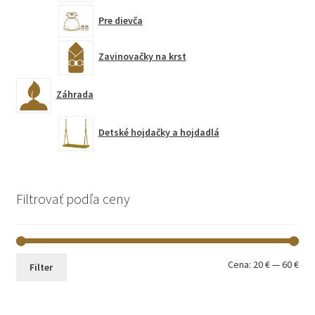
Pre dievča
Zavinovačky na krst
Záhrada
Detské hojdačky a hojdadlá
Filtrovať podľa ceny
Min
Max
Cena:
20 €
—
60 €
Filter
cen
cen