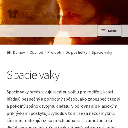
Preskočiť
Preskočiť
na
na
navigáciu
obsah
Menu
Rozbali
Domov
podrad
Domov
Obchod
Pre deti
Do postieľky
Spacie vaky
menu
Rozbali
Pre deti
podrad
Spacie vaky
menu
Rozbali
Do izbičky
podrad
menu
Rozbali
Do kočíka
Spacie vaky predstavujú ideálnu voľbu pre rodičov, ktorí
podrad
hľadajú bezpečný a pohodlný spôsob, ako zabezpečiť teplý
menu
Rozbali
Oblečenie 50 – 116
a pokojný spánok svojmu dieťaťu. V porovnaní s klasickými
podrad
prikrývkami poskytujú výhodu v tom, že sa nezošmyknú,
menu
Oblečenie 122 – 158
čím minimalizujú riziko prechladnutia či zamotania sa
dieťaťa počas spánku. Spací vak zároveň vytvára príjemné