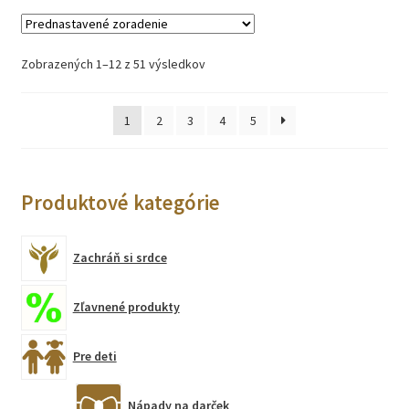
Zobrazených 1–12 z 51 výsledkov
1
2
3
4
5
Produktové kategórie
Zachráň si srdce
Zľavnené produkty
Pre deti
Nápady na darček