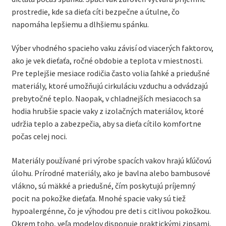
Rozbali
prostredie, kde sa dieťa cíti bezpečne a útulne, čo
Do postieľky
podrad
napomáha lepšiemu a dlhšiemu spánku.
menu
Hniezdo pre bábätká
Výber vhodného spacieho vaku závisí od viacerých faktorov,
ako je vek dieťaťa, ročné obdobie a teplota v miestnosti.
Mantinely
Pre teplejšie mesiace rodičia často volia ľahké a priedušné
materiály, ktoré umožňujú cirkuláciu vzduchu a odvádzajú
Posteľné súpravy
prebytočné teplo. Naopak, v chladnejších mesiacoch sa
hodia hrubšie spacie vaky z izolačných materiálov, ktoré
Spacie vaky
udržia teplo a zabezpečia, aby sa dieťa cítilo komfortne
počas celej noci.
Vankúše a perinky
Materiály používané pri výrobe spacích vakov hrajú kľúčovú
úlohu. Prírodné materiály, ako je bavlna alebo bambusové
Zavinovačky
vlákno, sú mäkké a priedušné, čím poskytujú príjemný
pocit na pokožke dieťaťa. Mnohé spacie vaky sú tiež
Zostavy do postieľky
hypoalergénne, čo je výhodou pre deti s citlivou pokožkou.
Okrem toho, veľa modelov disponuje praktickými zipsami,