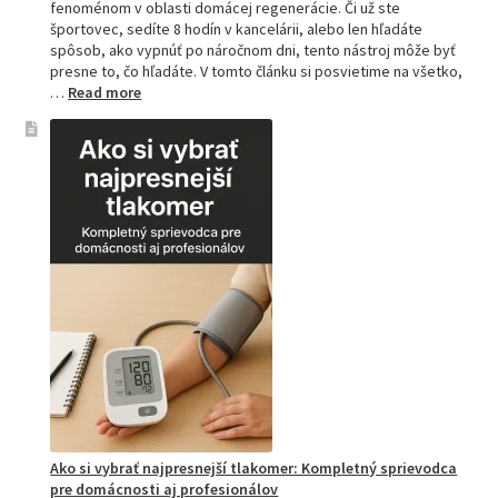
fenoménom v oblasti domácej regenerácie. Či už ste
športovec, sedíte 8 hodín v kancelárii, alebo len hľadáte
spôsob, ako vypnúť po náročnom dni, tento nástroj môže byť
presne to, čo hľadáte. V tomto článku si posvietime na všetko,
:
…
Read more
Kompletný
sprievodca
akupresúrnou
podložkou:
Ako
si
vybrať
tú
najlepšiu
a
prečo
je
hitom
na
Slovensku?
Ako si vybrať najpresnejší tlakomer: Kompletný sprievodca
pre domácnosti aj profesionálov