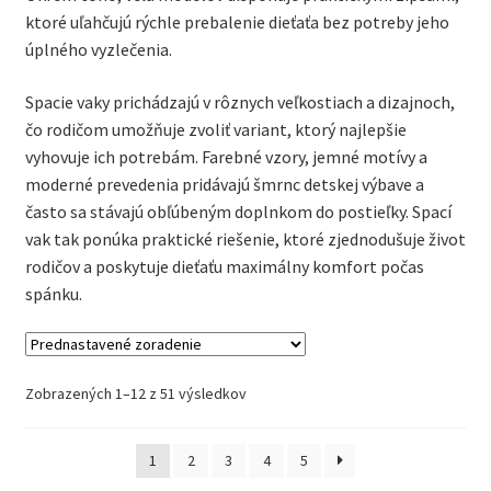
VÝPREDAJ
ktoré uľahčujú rýchle prebalenie dieťaťa bez potreby jeho
úplného vyzlečenia.
Oblečenie na krst, slávnostné oblečenie
Spacie vaky prichádzajú v rôznych veľkostiach a dizajnoch,
Kontakt
čo rodičom umožňuje zvoliť variant, ktorý najlepšie
vyhovuje ich potrebám. Farebné vzory, jemné motívy a
moderné prevedenia pridávajú šmrnc detskej výbave a
často sa stávajú obľúbeným doplnkom do postieľky. Spací
vak tak ponúka praktické riešenie, ktoré zjednodušuje život
rodičov a poskytuje dieťaťu maximálny komfort počas
spánku.
Zobrazených 1–12 z 51 výsledkov
1
2
3
4
5