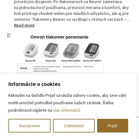
prívetivým dizajnom. Pri tlakomeroch sa Beurer zameriava
na jednoduchosť používania, presnosť merania a komfort, aby
boli prístroje vhodné nielen pre mladších užívateľov, ale aj pre
seniorov. Tlakomery Beurer sa vyrábajú v rôznych verziách –…
:
Read more
Beurer
tlakomery
–
spoľahlivý
pomocník
pre
zdravie
Informácie o cookies
Kliknutím na tlačidlo Prijať sa uložia súbory cookie, aby sme vám
Omron tlakomer porovnanie: M2, M3, M6 a M7
mohli umožniť pohodlné používanie našich stránok. Ďalšie
Domáce meranie krvného tlaku už dávno nie je výsadou lekární
podrobnosti nájdete na
viac informácií
.
či ordinácií. V súčasnosti má doma tlakomer čoraz viac ľudí –
seniori, pacienti s hypertenziou, ale aj tí, ktorí si chcú
preventívne kontrolovať svoje zdravie. Najväčšou výhodou
0
Nastavenie
Odmietnuť
Prijať
domáceho merania je pravidelnosť a možnosť zaznamenať
Hľadať:
Vyhľadávanie
hodnoty v prirodzenom prostredí, čo často ukáže reálnejší