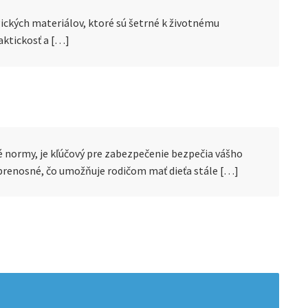
ických materiálov, ktoré sú šetrné k životnému
raktickosť a […]
é normy, je kľúčový pre zabezpečenie bezpečia vášho
a prenosné, čo umožňuje rodičom mať dieťa stále […]