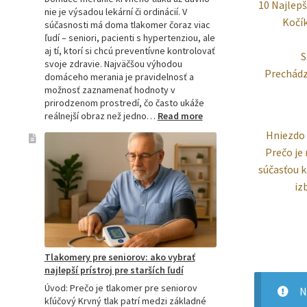
10 Najlepš
nie je výsadou lekární či ordinácií. V
Kočík
súčasnosti má doma tlakomer čoraz viac
ľudí – seniori, pacienti s hypertenziou, ale
aj tí, ktorí si chcú preventívne kontrolovať
S
svoje zdravie. Najväčšou výhodou
Prechádz
domáceho merania je pravidelnosť a
možnosť zaznamenať hodnoty v
prirodzenom prostredí, čo často ukáže
:
reálnejší obraz než jedno…
Read more
Omron
Hniezdo 
tlakomer
Prečo je
porovnanie:
M2,
súčasťou k
M3,
iz
M6
a
M7
Tlakomery pre seniorov: ako vybrať
najlepší prístroj pre starších ľudí
Úvod: Prečo je tlakomer pre seniorov
N
kľúčový Krvný tlak patrí medzi základné