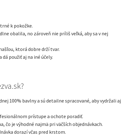
trné k pokožke.
 obalila, no zároveň nie príliš veľká, aby sa v nej
šľou, ktorá dobre drží tvar.
dá použiť aj na iné účely.
ezva.sk?
nej 100% bavlny a sú detailne spracované, aby vydržali aj
fesionálnom prístupe a ochote poradiť.
a, čo je výhodné najmä pri väčších objednávkach.
návka dorazí včas pred krstom.