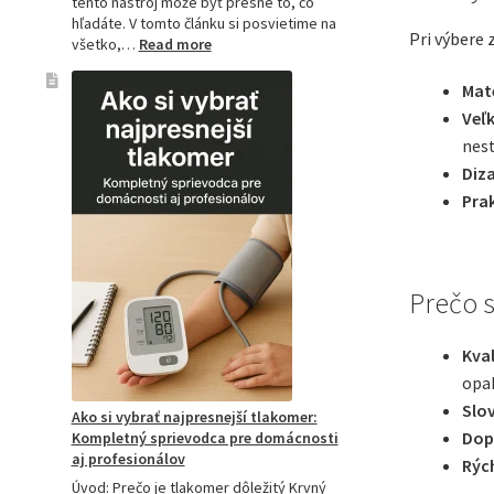
tento nástroj môže byť presne to, čo
hľadáte. V tomto článku si posvietime na
Pri výbere 
:
všetko,…
Read more
Kompletný
sprievodca
Mate
akupresúrnou
Veľk
podložkou:
nest
Ako
si
Diza
vybrať
Prak
tú
najlepšiu
a
prečo
je
Prečo s
hitom
na
Kva
Slovensku?
opak
Slo
Ako si vybrať najpresnejší tlakomer:
Dop
Kompletný sprievodca pre domácnosti
aj profesionálov
Rých
Úvod: Prečo je tlakomer dôležitý Krvný