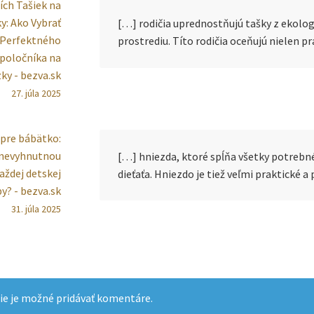
ích Tašiek na
y: Ako Vybrať
[…] rodičia uprednostňujú tašky z ekolog
Perfektného
prostrediu. Títo rodičia oceňujú nielen p
poločníka na
ky - bezva.sk
27. júla 2025
pre bábätko:
 nevyhnutnou
[…] hniezda, ktoré spĺňa všetky potrebn
aždej detskej
dieťaťa. Hniezdo je tiež veľmi praktické 
by? - bezva.sk
31. júla 2025
ie je možné pridávať komentáre.