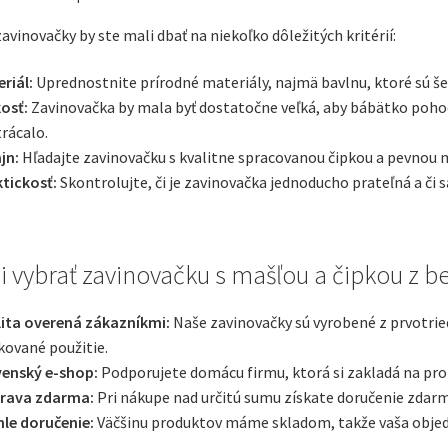
zavinovačky by ste mali dbať na niekoľko dôležitých kritérií:
riál:
Uprednostnite prírodné materiály, najmä bavlnu, ktoré sú še
osť:
Zavinovačka by mala byť dostatočne veľká, aby bábätko pohodlne
rácalo.
jn:
Hľadajte zavinovačku s kvalitne spracovanou čipkou a pevnou ma
tickosť:
Skontrolujte, či je zavinovačka jednoducho prateľná a či sa 
i vybrať zavinovačku s mašľou a čipkou z b
lita overená zákazníkmi:
Naše zavinovačky sú vyrobené z prvotried
ované použitie.
venský e-shop:
Podporujete domácu firmu, ktorá si zakladá na pro
rava zdarma:
Pri nákupe nad určitú sumu získate doručenie zdarm
le doručenie:
Väčšinu produktov máme skladom, takže vaša objed