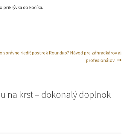
o prikrývka do kočíka.
sledujúci
o správne riediť postrek Roundup? Návod pre záhradkárov aj
ánok:
profesionálov
u na krst – dokonalý doplnok