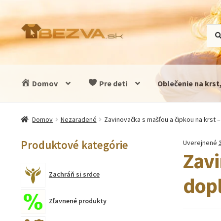
Preskočiť
Preskočiť
Hľad
Vyhľ
na
na
navigáciu
obsah
Domov
Pre deti
Oblečenie na krst
Domov
Nezaradené
Zavinovačka s mašľou a čipkou na krst
Produktové kategórie
Uverejnené
Zavi
Zachráň si srdce
dop
Zľavnené produkty