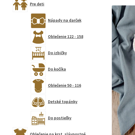
Pre deti
Nápady na darček
Oblečenie 122 - 158
Do izbičky
Do kočíka
Oblečenie 50 - 116
Detské topánky
Do postieľky
Oblečenie na krst, slávnostné