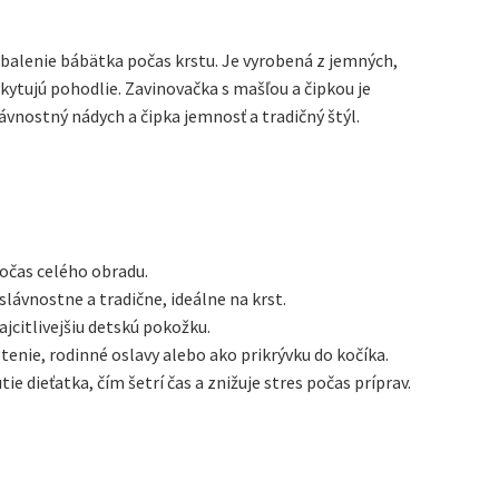
zabalenie bábätka počas krstu. Je vyrobená z jemných,
kytujú pohodlie. Zavinovačka s mašľou a čipkou je
vnostný nádych a čipka jemnosť a tradičný štýl.
počas celého obradu.
slávnostne a tradične, ideálne na krst.
jcitlivejšiu detskú pokožku.
tenie, rodinné oslavy alebo ako prikrývku do kočíka.
e dieťatka, čím šetrí čas a znižuje stres počas príprav.