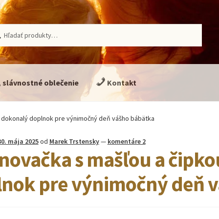
ať:
adávanie
, slávnostné oblečenie
Kontakt
 – dokonalý doplnok pre výnimočný deň vášho bábätka
30. mája 2025
od
Marek Trstensky
—
komentáre 2
novačka s mašľou a čipko
lnok pre výnimočný deň 