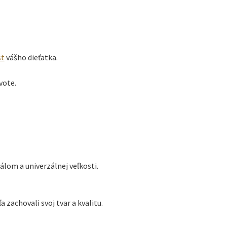
st
vášho dieťatka.
vote.
lom a univerzálnej veľkosti.
zachovali svoj tvar a kvalitu.