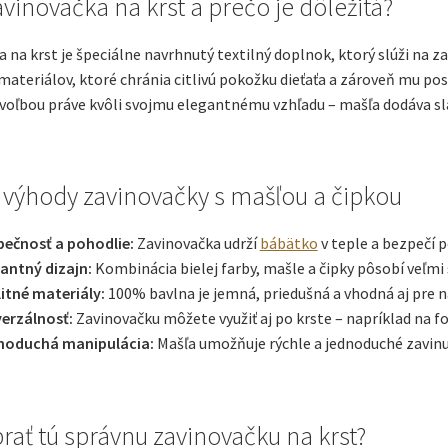
avinovačka na krst a prečo je dôležitá?
 na krst je špeciálne navrhnutý textilný doplnok, ktorý slúži na 
materiálov, ktoré chránia citlivú pokožku dieťaťa a zároveň mu pos
oľbou práve kvôli svojmu elegantnému vzhľadu – mašľa dodáva slá
 výhody zavinovačky s mašľou a čipkou
pečnosť a pohodlie:
Zavinovačka udrží
bábätko
v teple a bezpečí 
antný dizajn:
Kombinácia bielej farby, mašle a čipky pôsobí veľmi 
itné materiály:
100% bavlna je jemná, priedušná a vhodná aj pre na
erzálnosť:
Zavinovačku môžete využiť aj po krste – napríklad na fo
noduchá manipulácia:
Mašľa umožňuje rýchle a jednoduché zavinuti
rať tú správnu zavinovačku na krst?