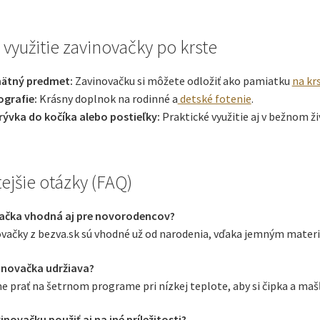
 využitie zavinovačky po krste
ätný predmet:
Zavinovačku si môžete odložiť ako pamiatku
na kr
ografie:
Krásny doplnok na rodinné a
detské fotenie
.
rývka do kočíka alebo postieľky:
Praktické využitie aj v bežnom ži
ejšie otázky (FAQ)
ačka vhodná aj pre novorodencov?
vačky z bezva.sk sú vhodné už od narodenia, vďaka jemným materiá
inovačka udržiava?
prať na šetrnom programe pri nízkej teplote, aby si čipka a mašľa 
novačku použiť aj na iné príležitosti?