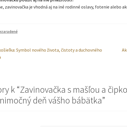
 zavinovačka je vhodná aj na iné rodinné oslavy, fotenie alebo ak
ezaradené
ácia
dzajúci
Na
košieľka: Symbol nového života, čistoty a duchovného
Ak
čl
a
u
ry k “
Zavinovačka s mašľou a čipko
ýnimočný deň vášho bábätka
”