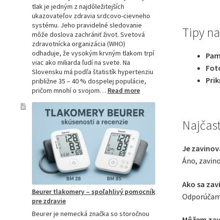
tlak je jedným z najdôležitejších
ukazovateľov zdravia srdcovo-cievneho
systému. Jeho pravidelné sledovanie
Tipy na
môže doslova zachrániť život. Svetová
zdravotnícka organizácia (WHO)
odhaduje, že vysokým krvným tlakom trpí
Pam
viac ako miliarda ľudí na svete. Na
Fot
Slovensku má podľa štatistík hypertenziu
Prik
približne 35 – 40 % dospelej populácie,
:
pričom mnohí o svojom…
Read more
Ako
si
vybrať
Najčast
najpresnejší
tlakomer:
Kompletný
Je zavinov
sprievodca
Áno, zavino
pre
domácnosti
aj
Ako sa zav
Beurer tlakomery – spoľahlivý pomocník
profesionálov
Odporúčame 
pre zdravie
Beurer je nemecká značka so storočnou
Môžem zavi