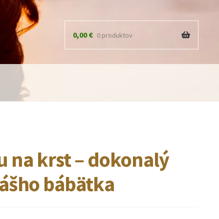
0,00
€
0 produktov
u na krst – dokonalý
vášho bábätka