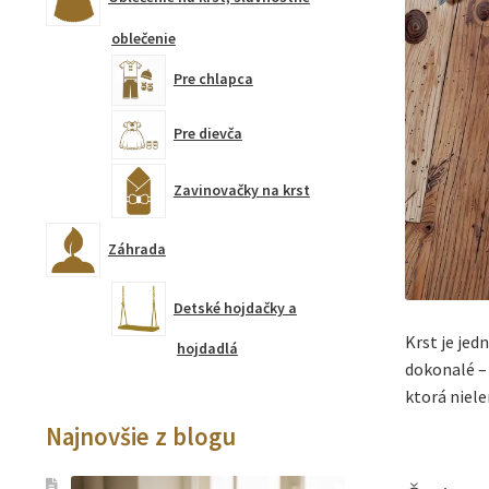
oblečenie
Pre chlapca
Pre dievča
Zavinovačky na krst
Záhrada
Detské hojdačky a
Krst je jed
hojdadlá
dokonalé – 
ktorá niel
Najnovšie z blogu