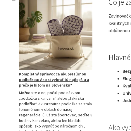
Čo je z
Zavinovačka
kvalitných 
obľúbenou v
Hlavné
Bez
Kompletný sprievodca akupresúrnou
Eleg
podložkou: Ako si vybrať tú najlepšiu a
prečo je hitom na Slovensku?
Kval
Možno ste o nej počuli pod názvom
Univ
„podložka s klincami“ alebo „fakírska
Jed
podložka“. Akupresúrna podložka sa stala
fenoménom v oblasti domácej
regenerácie. Či už ste športovec, sedíte 8
hodín v kancelárii, alebo len hľadáte
Ako vyb
spôsob, ako vypnúť po náročnom dni,