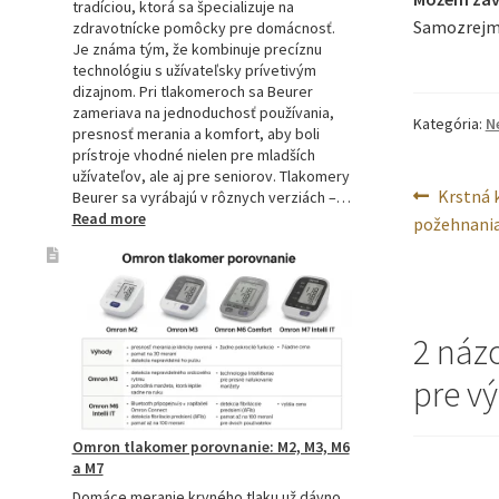
tradíciou, ktorá sa špecializuje na
Samozrejme,
zdravotnícke pomôcky pre domácnosť.
Je známa tým, že kombinuje precíznu
technológiu s užívateľsky prívetivým
dizajnom. Pri tlakomeroch sa Beurer
zameriava na jednoduchosť používania,
Kategória:
N
presnosť merania a komfort, aby boli
prístroje vhodné nielen pre mladších
užívateľov, ale aj pre seniorov. Tlakomery
Navig
Predchá
Krstná 
Beurer sa vyrábajú v rôznych verziách –…
:
Read more
článok:
požehnani
v
Beurer
tlakomery
článk
–
spoľahlivý
pomocník
2 názo
pre
zdravie
pre v
Omron tlakomer porovnanie: M2, M3, M6
a M7
Domáce meranie krvného tlaku už dávno