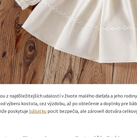
nou z najdôležitejších udalostí v živote malého dieťaťa a jeho rodi
od výberu kostola, cez výzdobu, až po oblečenie a doplnky pre báb
enže poskytuje
bábätku
pocit bezpečia, ale zároveň dotvára celkov