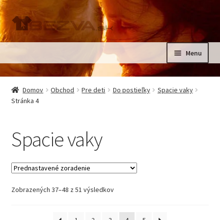
Preskočiť
Preskočiť
na
na
navigáciu
obsah
Menu
Rozbali
Domov
podrad
Domov
Obchod
Pre deti
Do postieľky
Spacie vaky
menu
Rozbali
Stránka 4
Pre deti
podrad
menu
Rozbali
Do izbičky
Spacie vaky
podrad
menu
Rozbali
Do kočíka
podrad
menu
Rozbali
Oblečenie 50 – 116
podrad
Zobrazených 37–48 z 51 výsledkov
menu
Oblečenie 122 – 158
1
2
3
4
5