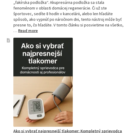
„fakírska podložka“. Akupresúrna podložka sa stala
fenoménom v oblasti domácej regenerácie. Či už ste
športovec, sedíte 8 hodín v kancelárii, alebo len hľadáte
spôsob, ako vypnúť po náročnom dni, tento nástroj môže byť
presne to, čo hľadáte. V tomto článku si posvietime na všetko,
:
…
Read more
Kompletný
sprievodca
akupresúrnou
podložkou:
Ako
si
vybrať
tú
najlepšiu
a
prečo
je
hitom
na
Slovensku?
Ako si vybrať najpresnejší tlakomer: Kompletný sprievodca