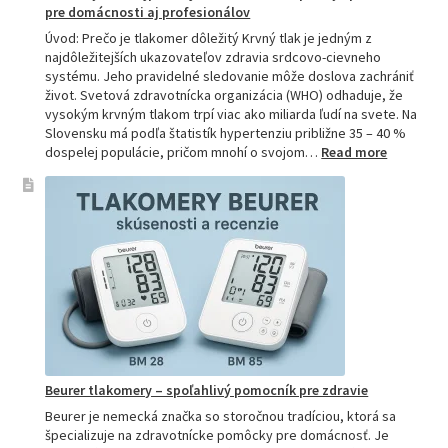
pre domácnosti aj profesionálov
Úvod: Prečo je tlakomer dôležitý Krvný tlak je jedným z
najdôležitejších ukazovateľov zdravia srdcovo-cievneho
systému. Jeho pravidelné sledovanie môže doslova zachrániť
život. Svetová zdravotnícka organizácia (WHO) odhaduje, že
vysokým krvným tlakom trpí viac ako miliarda ľudí na svete. Na
Slovensku má podľa štatistík hypertenziu približne 35 – 40 %
:
dospelej populácie, pričom mnohí o svojom…
Read more
Ako
si
vybrať
najpresne
tlakomer:
Kompletn
sprievod
pre
domácnos
aj
profesion
Beurer tlakomery – spoľahlivý pomocník pre zdravie
Beurer je nemecká značka so storočnou tradíciou, ktorá sa
špecializuje na zdravotnícke pomôcky pre domácnosť. Je