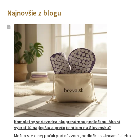
Najnovšie z blogu
Kompletný sprievodca akupresúrnou podložkou: Ako si
vybrať tú najlepšiu a prečo je hitom na Slovensku?
Možno ste o nej počuli pod názvom „podložka s klincami“ alebo