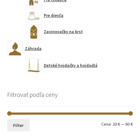
Pre dievča
Zavinovačky na krst
Záhrada
Detské hojdačky a hojdadlá
Filtrovať podľa ceny
Min
Max
Cena:
20 €
—
60 €
Filter
cen
cen