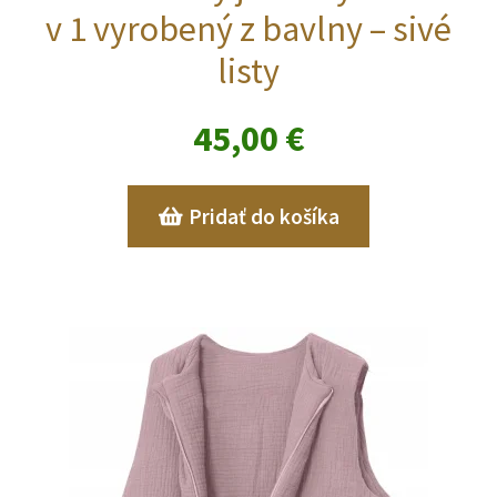
VÝPREDAJ
v 1 vyrobený z bavlny – sivé
listy
Oblečenie na krst, slávnostné oblečenie
Kontakt
45,00
€
Pridať do košíka