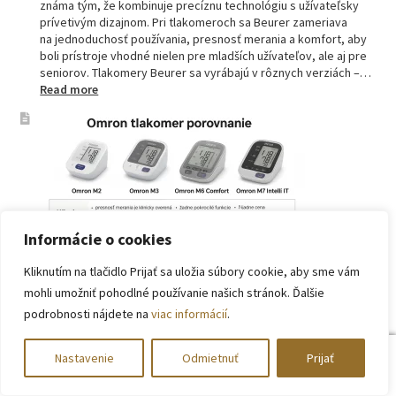
známa tým, že kombinuje precíznu technológiu s užívateľsky
prívetivým dizajnom. Pri tlakomeroch sa Beurer zameriava
na jednoduchosť používania, presnosť merania a komfort, aby
boli prístroje vhodné nielen pre mladších užívateľov, ale aj pre
seniorov. Tlakomery Beurer sa vyrábajú v rôznych verziách –…
:
Read more
Beurer
tlakomery
–
spoľahlivý
pomocník
pre
zdravie
Informácie o cookies
Kliknutím na tlačidlo Prijať sa uložia súbory cookie, aby sme vám
mohli umožniť pohodlné používanie našich stránok. Ďalšie
Omron tlakomer porovnanie: M2, M3, M6 a M7
podrobnosti nájdete na
viac informácií
.
Domáce meranie krvného tlaku už dávno nie je výsadou lekární
či ordinácií. V súčasnosti má doma tlakomer čoraz viac ľudí –
seniori, pacienti s hypertenziou, ale aj tí, ktorí si chcú
0
Nastavenie
Odmietnuť
Prijať
preventívne kontrolovať svoje zdravie. Najväčšou výhodou
Hľadať:
Vyhľadávanie
domáceho merania je pravidelnosť a možnosť zaznamenať