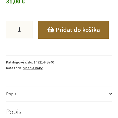
31,00
€
množstvo
Pridať do košíka
DETSKÝ
VAK
NA
Katalógové číslo:
14321449740
SPANIE
Kategória:
Spacie vaky
S
IZOLOVANÝMI
Popis
NOŽIČKAMI
Popis