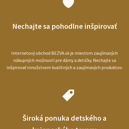
najlepší
prístroj
pre
starších
Nechajte sa pohodlne inšpirovať
ľudí
Internetový obchod BEZVA.sk je miestom zaujímavých
nákupných možností pre dámy a detičky. Nechajte sa
inšpirovať množstvom kvalitných a zaujímavých produktov.
Široká ponuka detského a