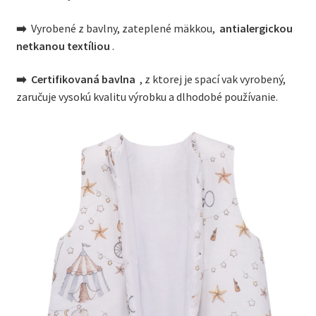
➡️
Vyrobené z bavlny, zateplené mäkkou,
antialergickou
netkanou textíliou
.
➡️
Certifikovaná bavlna
, z ktorej je spací vak vyrobený,
zaručuje vysokú kvalitu výrobku a dlhodobé používanie.