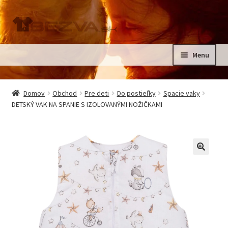
Preskočiť
Preskočiť
na
na
navigáciu
obsah
Menu
Rozbali
Domov
podrad
Domov
Obchod
Pre deti
Do postieľky
Spacie vaky
menu
Rozbali
DETSKÝ VAK NA SPANIE S IZOLOVANÝMI NOŽIČKAMI
Pre deti
podrad
menu
Oblečenie na krst, slávnostné oblečenie
Kontakt
🔍