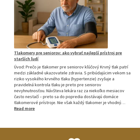
M2,
M3,
M6
a
M7
Tlakomery pre seniorov: ako vybrať najlepší prístroj pre
starších ľudí
Úvod: Prečo je tlakomer pre seniorov kľúčový Krvný tlak patrí
medzi základné ukazovatele zdravia. S pribúdajúcim vekom sa
riziko vysokého krvného tlaku (hypertenzie) zvyšuje a
pravidelná kontrola tlaku je preto pre seniorov
nevyhnutnosťou. Návšteva lekára raz za niekoľko mesiacov
často nestačí – preto sa do popredia dostávajú domáce
tlakomerové prístroje. Nie však každý tlakomer je vhodný…
:
Read more
Tlakomery
pre
seniorov:
ako
vybrať