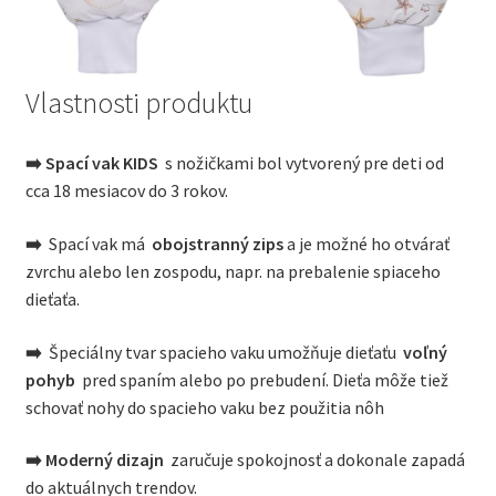
Vlastnosti produktu
➡️ Spací vak KIDS
s nožičkami bol vytvorený pre deti od
cca 18 mesiacov do 3 rokov.
➡️
Spací vak má
obojstranný
zips
a je možné ho otvárať
zvrchu alebo len zospodu, napr. na prebalenie spiaceho
dieťaťa.
➡️
Špeciálny tvar spacieho vaku umožňuje dieťaťu
voľný
pohyb
pred spaním alebo po prebudení. Dieťa môže tiež
schovať nohy do spacieho vaku bez použitia nôh
➡️ Moderný dizajn
zaručuje spokojnosť a dokonale zapadá
do aktuálnych trendov.