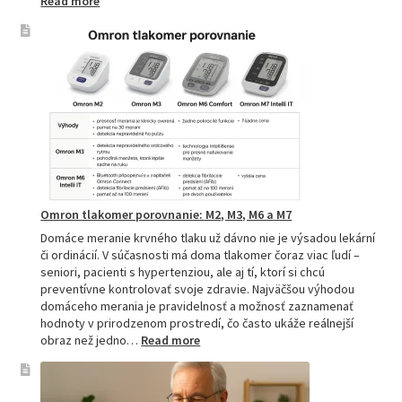
:
Read more
Beurer
tlakomery
–
spoľahlivý
pomocník
pre
zdravie
Omron tlakomer porovnanie: M2, M3, M6 a M7
Domáce meranie krvného tlaku už dávno nie je výsadou lekární
či ordinácií. V súčasnosti má doma tlakomer čoraz viac ľudí –
seniori, pacienti s hypertenziou, ale aj tí, ktorí si chcú
preventívne kontrolovať svoje zdravie. Najväčšou výhodou
domáceho merania je pravidelnosť a možnosť zaznamenať
hodnoty v prirodzenom prostredí, čo často ukáže reálnejší
:
obraz než jedno…
Read more
Omron
tlakomer
porovnanie: