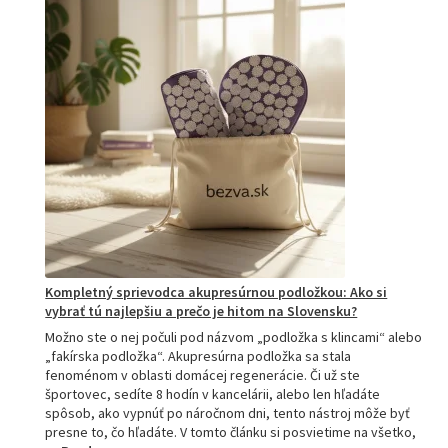
Kompletný sprievodca akupresúrnou podložkou: Ako si
vybrať tú najlepšiu a prečo je hitom na Slovensku?
Možno ste o nej počuli pod názvom „podložka s klincami“ alebo
„fakírska podložka“. Akupresúrna podložka sa stala
fenoménom v oblasti domácej regenerácie. Či už ste
športovec, sedíte 8 hodín v kancelárii, alebo len hľadáte
spôsob, ako vypnúť po náročnom dni, tento nástroj môže byť
presne to, čo hľadáte. V tomto článku si posvietime na všetko,