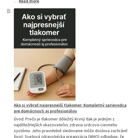
:
…
Read more
Kompletný
sprievodca
akupresúrnou
podložkou:
Ako
si
vybrať
tú
najlepšiu
a
prečo
je
hitom
na
Slovensku?
Ako si vybrať najpresnejší tlakomer: Kompletný sprievodca
pre domácnosti aj profesionálov
Úvod: Prečo je tlakomer dôležitý Krvný tlak je jedným z
najdôležitejších ukazovateľov zdravia srdcovo-cievneho
systému. Jeho pravidelné sledovanie môže doslova zachrániť
život. Svetová zdravotnícka organizácia (WHO) odhaduje, že