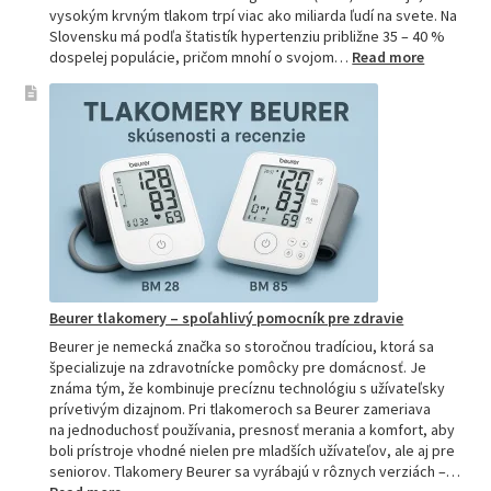
vysokým krvným tlakom trpí viac ako miliarda ľudí na svete. Na
Slovensku má podľa štatistík hypertenziu približne 35 – 40 %
:
dospelej populácie, pričom mnohí o svojom…
Read more
Ako
si
vybrať
najpresne
tlakomer:
Kompletn
sprievod
pre
domácnos
aj
profesion
Beurer tlakomery – spoľahlivý pomocník pre zdravie
Beurer je nemecká značka so storočnou tradíciou, ktorá sa
špecializuje na zdravotnícke pomôcky pre domácnosť. Je
známa tým, že kombinuje precíznu technológiu s užívateľsky
prívetivým dizajnom. Pri tlakomeroch sa Beurer zameriava
na jednoduchosť používania, presnosť merania a komfort, aby
boli prístroje vhodné nielen pre mladších užívateľov, ale aj pre
seniorov. Tlakomery Beurer sa vyrábajú v rôznych verziách –…