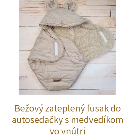
Bežový zateplený fusak do
autosedačky s medvedíkom
vo vnútri