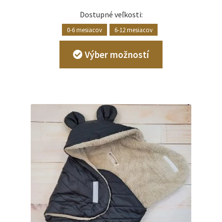
Dostupné veľkosti:
0-6 mesiacov
6-12 mesiacov
Tento
Výber možností
produkt
má
viacero
variantov.
Možnosti
si
môžete
vybrať
na
stránke
produktu.