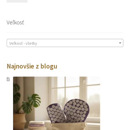
cen
cen
Veľkosť
Veľkosť - všetky
Najnovšie z blogu