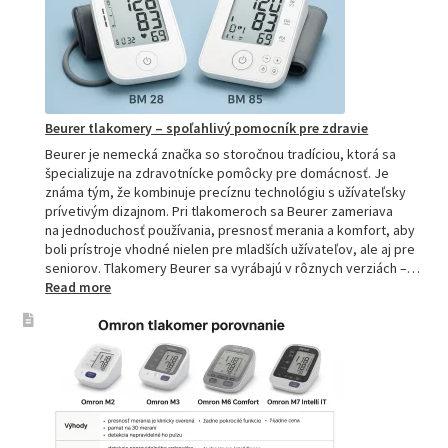
Kompletn
sprievod
pre
domácnos
aj
profesion
Beurer tlakomery – spoľahlivý pomocník pre zdravie
Beurer je nemecká značka so storočnou tradíciou, ktorá sa
špecializuje na zdravotnícke pomôcky pre domácnosť. Je
známa tým, že kombinuje precíznu technológiu s užívateľsky
prívetivým dizajnom. Pri tlakomeroch sa Beurer zameriava
na jednoduchosť používania, presnosť merania a komfort, aby
boli prístroje vhodné nielen pre mladších užívateľov, ale aj pre
seniorov. Tlakomery Beurer sa vyrábajú v rôznych verziách –…
:
Read more
Beurer
tlakomery
–
spoľahlivý
pomocník
pre
zdravie