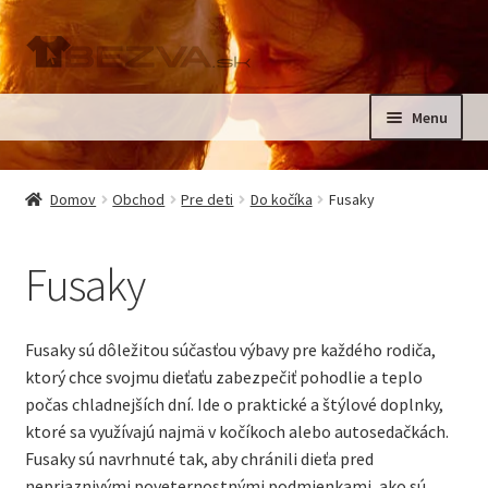
Preskočiť
Preskočiť
na
na
navigáciu
obsah
Menu
Rozbali
Domov
podrad
Domov
Obchod
Pre deti
Do kočíka
Fusaky
menu
Rozbali
Pre deti
podrad
Fusaky
menu
Rozbali
Do izbičky
podrad
menu
Rozbali
Do kočíka
Fusaky sú dôležitou súčasťou výbavy pre každého rodiča,
podrad
ktorý chce svojmu dieťaťu zabezpečiť pohodlie a teplo
menu
Deky do kočíka
počas chladnejších dní. Ide o praktické a štýlové doplnky,
ktoré sa využívajú najmä v kočíkoch alebo autosedačkách.
Fusaky
Fusaky sú navrhnuté tak, aby chránili dieťa pred
nepriaznivými poveternostnými podmienkami, ako sú