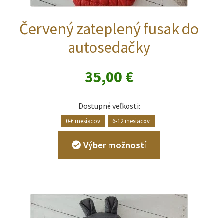
Červený zateplený fusak do
autosedačky
35,00
€
Dostupné veľkosti:
0-6 mesiacov
6-12 mesiacov
Tento
Výber možností
produkt
má
viacero
variantov.
Možnosti
si