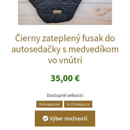
Čierny zateplený fusak do
autosedačky s medvedíkom
vo vnútri
35,00
€
Dostupné veľkosti:
0-6 mesiacov
6-12 mesiacov
Tento
Výber možností
produkt
má