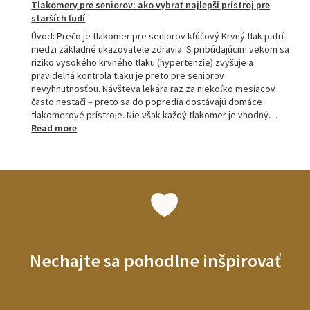
Tlakomery pre seniorov: ako vybrať najlepší prístroj pre
starších ľudí
Úvod: Prečo je tlakomer pre seniorov kľúčový Krvný tlak patrí
medzi základné ukazovatele zdravia. S pribúdajúcim vekom sa
riziko vysokého krvného tlaku (hypertenzie) zvyšuje a
pravidelná kontrola tlaku je preto pre seniorov
nevyhnutnosťou. Návšteva lekára raz za niekoľko mesiacov
často nestačí – preto sa do popredia dostávajú domáce
tlakomerové prístroje. Nie však každý tlakomer je vhodný…
:
Read more
Tlakomery
pre
seniorov:
ako
vybrať
najlepší
prístroj
pre
starších
Nechajte sa pohodlne inšpirovať
ľudí