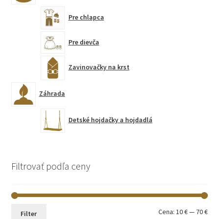
Pre chlapca
Pre dievča
Zavinovačky na krst
Záhrada
Detské hojdačky a hojdadlá
Filtrovať podľa ceny
Min
Max
Cena:
10 €
—
70 €
Filter