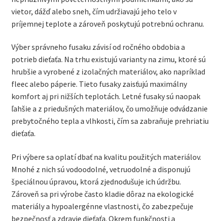
vietor, dážď alebo sneh, čím udržiavajú jeho telo v
Podložky do kočíka
príjemnej teplote a zároveň poskytujú potrebnú ochranu.
Rukávniky ku kočíkom
Výber správneho fusaku závisí od ročného obdobia a
potrieb dieťaťa. Na trhu existujú varianty na zimu, ktoré sú
Tašky na kočík
hrubšie a vyrobené z izolačných materiálov, ako napríklad
fleec alebo páperie. Tieto fusaky zaisťujú maximálny
Rozbali
Oblečenie 50 – 116
komfort aj pri nižších teplotách. Letné fusaky sú naopak
podrad
ľahšie a z priedušných materiálov, čo umožňuje odvádzanie
menu
Oblečenie 122 – 158
prebytočného tepla a vlhkosti, čím sa zabraňuje prehriatiu
dieťaťa.
Rozbali
Do postieľky
podrad
Pri výbere sa oplatí dbať na kvalitu použitých materiálov.
menu
Mnohé z nich sú vodoodolné, vetruodolné a disponujú
VÝPREDAJ
špeciálnou úpravou, ktorá zjednodušuje ich údržbu.
Zároveň sa pri výrobe často kladie dôraz na ekologické
Oblečenie na krst, slávnostné oblečenie
materiály a hypoalergénne vlastnosti, čo zabezpečuje
bezpečnosť a zdravie dieťaťa. Okrem funkčnosti a