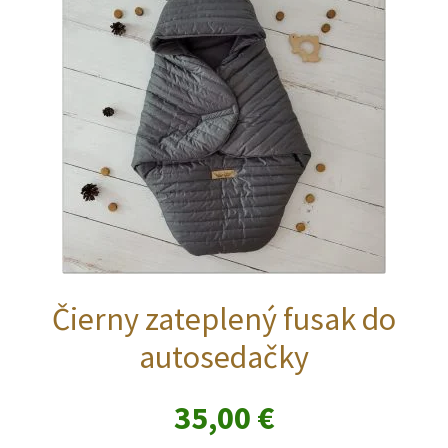
môžete
vybrať
na
stránke
produktu.
Čierny zateplený fusak do
autosedačky
35,00
€