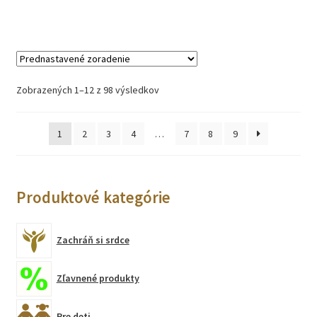
Zobrazených 1–12 z 98 výsledkov
1
2
3
4
…
7
8
9
Produktové kategórie
Zachráň si srdce
Zľavnené produkty
Pre deti