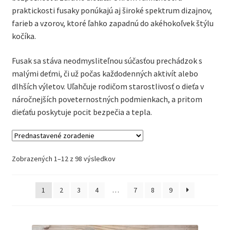
Kontakt
praktickosti fusaky ponúkajú aj široké spektrum dizajnov,
farieb a vzorov, ktoré ľahko zapadnú do akéhokoľvek štýlu
kočíka.
Fusak sa stáva neodmysliteľnou súčasťou prechádzok s
malými deťmi, či už počas každodenných aktivít alebo
dlhších výletov. Uľahčuje rodičom starostlivosť o dieťa v
náročnejších poveternostných podmienkach, a pritom
dieťaťu poskytuje pocit bezpečia a tepla.
Zobrazených 1–12 z 98 výsledkov
1
2
3
4
…
7
8
9