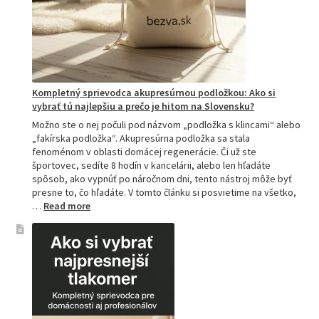
Kompletný sprievodca akupresúrnou podložkou: Ako si
vybrať tú najlepšiu a prečo je hitom na Slovensku?
Možno ste o nej počuli pod názvom „podložka s klincami“ alebo
„fakírska podložka“. Akupresúrna podložka sa stala
fenoménom v oblasti domácej regenerácie. Či už ste
športovec, sedíte 8 hodín v kancelárii, alebo len hľadáte
spôsob, ako vypnúť po náročnom dni, tento nástroj môže byť
presne to, čo hľadáte. V tomto článku si posvietime na všetko,
:
…
Read more
Kompletný
sprievodca
akupresúrnou
podložkou:
Ako
si
vybrať
tú