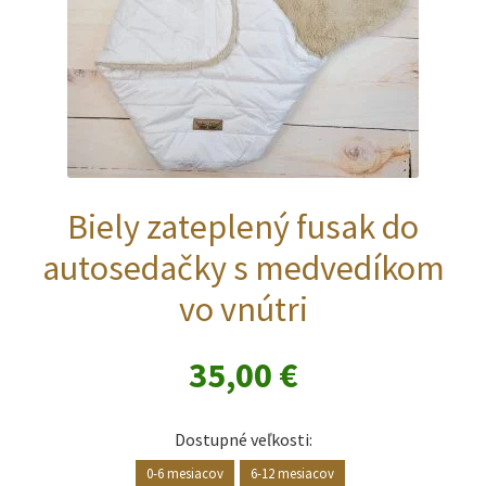
Biely zateplený fusak do
autosedačky s medvedíkom
vo vnútri
35,00
€
Dostupné veľkosti:
0-6 mesiacov
6-12 mesiacov