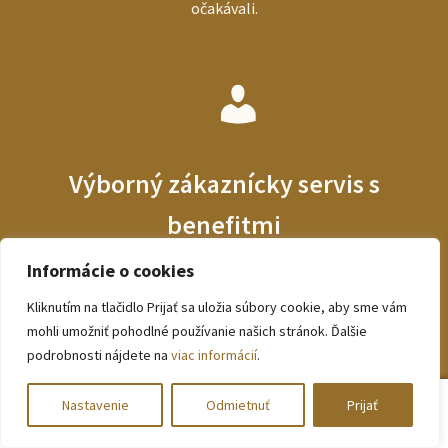
očakávali.
Výborný zákaznícky servis s
benefitmi
Informácie o cookies
Kliknutím na tlačidlo Prijať sa uložia súbory cookie, aby sme vám
BEZVA.sk vám prináša benefity vo forme DOPRAVY
mohli umožniť pohodlné používanie našich stránok. Ďalšie
ZDARMA, široký výber módneho tovaru, kvalitné fotografie
podrobnosti nájdete na
viac informácií
.
oblečenia a výborný zákaznícky servis
0
Nastavenie
Odmietnuť
Prijať
Hľadať:
Vyhľadávanie