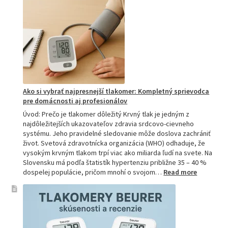
najlepšiu
a
prečo
je
hitom
na
Slovensku?
Ako si vybrať najpresnejší tlakomer: Kompletný sprievodca
pre domácnosti aj profesionálov
Úvod: Prečo je tlakomer dôležitý Krvný tlak je jedným z
najdôležitejších ukazovateľov zdravia srdcovo-cievneho
systému. Jeho pravidelné sledovanie môže doslova zachrániť
život. Svetová zdravotnícka organizácia (WHO) odhaduje, že
vysokým krvným tlakom trpí viac ako miliarda ľudí na svete. Na
Slovensku má podľa štatistík hypertenziu približne 35 – 40 %
:
dospelej populácie, pričom mnohí o svojom…
Read more
Ako
si
vybrať
najpresne
tlakomer: