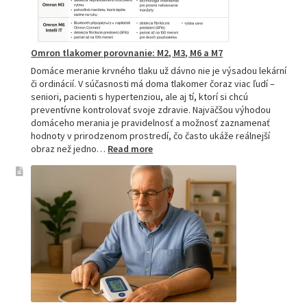
Omron tlakomer porovnanie: M2, M3, M6 a M7
Domáce meranie krvného tlaku už dávno nie je výsadou lekární
či ordinácií. V súčasnosti má doma tlakomer čoraz viac ľudí –
seniori, pacienti s hypertenziou, ale aj tí, ktorí si chcú
preventívne kontrolovať svoje zdravie. Najväčšou výhodou
domáceho merania je pravidelnosť a možnosť zaznamenať
hodnoty v prirodzenom prostredí, čo často ukáže reálnejší
:
obraz než jedno…
Read more
Omron
tlakomer
porovnanie:
M2,
M3,
M6
a
M7