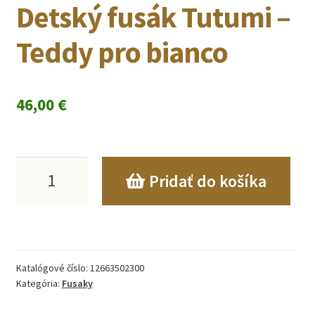
Detský fusák Tutumi –
Teddy pro bianco
46,00
€
množstvo
Pridať do košíka
Detský
fusák
Tutumi
Katalógové číslo:
12663502300
-
Kategória:
Fusaky
Teddy