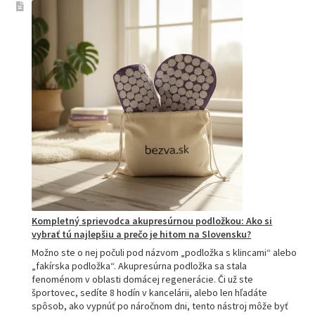
Kompletný sprievodca akupresúrnou podložkou: Ako si
vybrať tú najlepšiu a prečo je hitom na Slovensku?
Možno ste o nej počuli pod názvom „podložka s klincami“ alebo
„fakírska podložka“. Akupresúrna podložka sa stala
fenoménom v oblasti domácej regenerácie. Či už ste
športovec, sedíte 8 hodín v kancelárii, alebo len hľadáte
spôsob, ako vypnúť po náročnom dni, tento nástroj môže byť