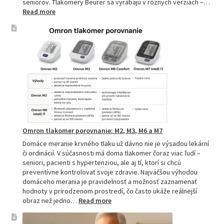
seniorov. Tlakomery Beurer sa vyrábajú v rôznych verziách –…
:
Read more
Beurer
tlakomery
–
spoľahlivý
pomocník
pre
zdravie
Omron tlakomer porovnanie: M2, M3, M6 a M7
Domáce meranie krvného tlaku už dávno nie je výsadou lekární
či ordinácií. V súčasnosti má doma tlakomer čoraz viac ľudí –
seniori, pacienti s hypertenziou, ale aj tí, ktorí si chcú
preventívne kontrolovať svoje zdravie. Najväčšou výhodou
domáceho merania je pravidelnosť a možnosť zaznamenať
hodnoty v prirodzenom prostredí, čo často ukáže reálnejší
:
obraz než jedno…
Read more
Omron
tlakomer