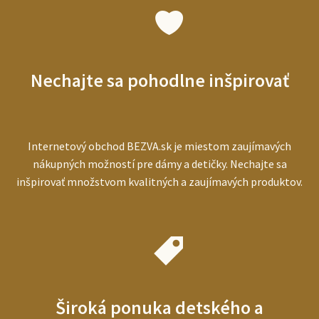
vybrať
najlepší
prístroj
pre
starších
Nechajte sa pohodlne inšpirovať
ľudí
Internetový obchod BEZVA.sk je miestom zaujímavých
nákupných možností pre dámy a detičky. Nechajte sa
inšpirovať množstvom kvalitných a zaujímavých produktov.
Široká ponuka detského a