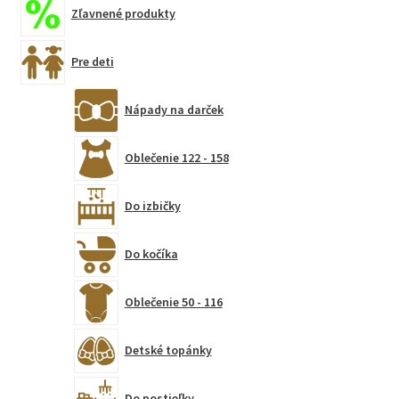
Zľavnené produkty
Pre deti
Nápady na darček
Oblečenie 122 - 158
Do izbičky
Do kočíka
Oblečenie 50 - 116
Detské topánky
Do postieľky