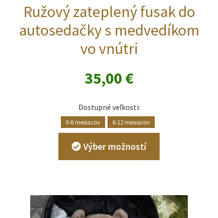
Ružový zateplený fusak do
autosedačky s medvedíkom
vo vnútri
35,00
€
Dostupné veľkosti:
0-6 mesiacov
6-12 mesiacov
Tento
Výber možností
produkt
má
viacero
variantov.
Možnosti
si