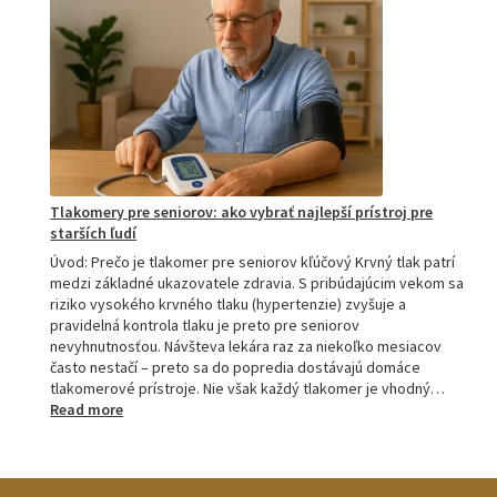
porovnanie:
M2,
M3,
M6
a
M7
Tlakomery pre seniorov: ako vybrať najlepší prístroj pre
starších ľudí
Úvod: Prečo je tlakomer pre seniorov kľúčový Krvný tlak patrí
medzi základné ukazovatele zdravia. S pribúdajúcim vekom sa
riziko vysokého krvného tlaku (hypertenzie) zvyšuje a
pravidelná kontrola tlaku je preto pre seniorov
nevyhnutnosťou. Návšteva lekára raz za niekoľko mesiacov
často nestačí – preto sa do popredia dostávajú domáce
tlakomerové prístroje. Nie však každý tlakomer je vhodný…
:
Read more
Tlakomery
pre
seniorov:
ako