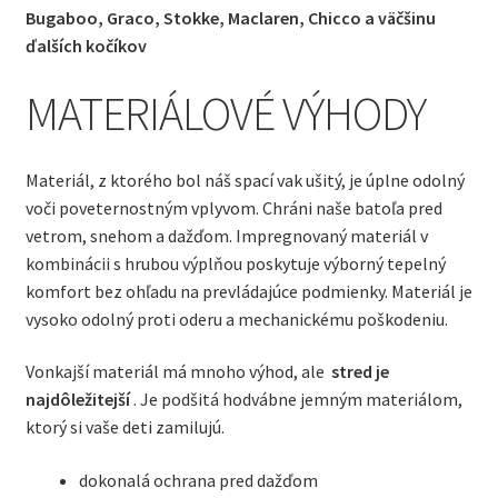
Bugaboo, Graco, Stokke, Maclaren, Chicco a väčšinu
ďalších kočíkov
MATERIÁLOVÉ VÝHODY
Materiál, z ktorého bol náš spací vak ušitý, je úplne odolný
voči poveternostným vplyvom. Chráni naše batoľa pred
vetrom, snehom a dažďom. Impregnovaný materiál v
kombinácii s hrubou výplňou poskytuje výborný tepelný
komfort bez ohľadu na prevládajúce podmienky. Materiál je
vysoko odolný proti oderu a mechanickému poškodeniu.
Vonkajší materiál má mnoho výhod, ale
stred je
najdôležitejší
. Je podšitá hodvábne jemným materiálom,
ktorý si vaše deti zamilujú.
dokonalá ochrana pred dažďom