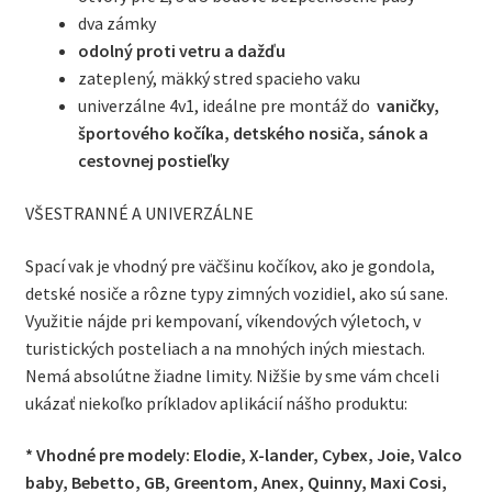
dva zámky
odolný proti vetru a
dažďu
zateplený, mäkký stred spacieho vaku
univerzálne 4v1, ideálne pre montáž do
vaničky,
športového kočíka, detského nosiča, sánok a
cestovnej postieľky
VŠESTRANNÉ A UNIVERZÁLNE
Spací vak je vhodný pre väčšinu kočíkov, ako je gondola,
detské nosiče a rôzne typy zimných vozidiel, ako sú sane.
Využitie nájde pri kempovaní, víkendových výletoch, v
turistických posteliach a na mnohých iných miestach.
Nemá absolútne žiadne limity. Nižšie by sme vám chceli
ukázať niekoľko príkladov aplikácií nášho produktu:
* Vhodné pre modely: Elodie, X-lander, Cybex, Joie, Valco
baby, Bebetto, GB, Greentom, Anex, Quinny, Maxi Cosi,