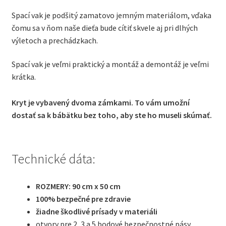
Spací vak je podšitý zamatovo jemným materiálom, vďaka
čomu sa v ňom naše dieťa bude cítiť skvele aj pri dlhých
výletoch a prechádzkach.
Spací vak je veľmi praktický a montáž a demontáž je veľmi
krátka.
Kryt je vybavený dvoma zámkami. To vám umožní
dostať sa k bábätku bez toho, aby ste ho museli skúmať.
Technické dáta:
ROZMERY: 90 cm x 50 cm
100% bezpečné pre zdravie
žiadne škodlivé prísady v materiáli
otvory pre 2, 3 a 5 bodové bezpečnostné pásy