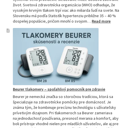
život. Svetová zdravotnícka organizácia (WHO) odhaduje, že
vysokým krvným tlakom trpí viac ako miliarda ľudí na svete. Na
Slovensku má podľa štatistík hypertenziu približne 35 – 40 %
:
dospelej populácie, pričom mnohí o svojom…
Read more
Ako
si
vybrať
najpresne
tlakomer:
Kompletn
sprievod
pre
domácnos
aj
profesion
Beurer tlakomery – spoľahlivý pomocník pre zdravie
Beurer je nemecká značka so storočnou tradíciou, ktorá sa
špecializuje na zdravotnícke pomôcky pre domácnosť. Je
známa tým, že kombinuje precíznu technológiu s užívateľsky
prívetivým dizajnom. Pri tlakomeroch sa Beurer zameriava
na jednoduchosť používania, presnosť merania a komfort, aby
boli prístroje vhodné nielen pre mladších užívateľov, ale aj pre