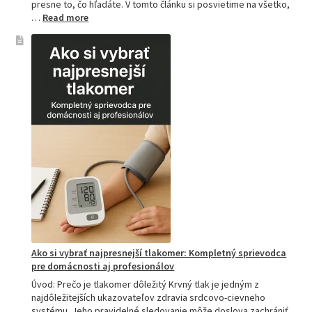
presne to, čo hľadáte. V tomto článku si posvietime na všetko,
:
…
Read more
Kompletný
sprievodca
akupresúrnou
podložkou:
Ako
si
vybrať
tú
najlepšiu
a
prečo
je
hitom
na
Slovensku?
Ako si vybrať najpresnejší tlakomer: Kompletný sprievodca
pre domácnosti aj profesionálov
Úvod: Prečo je tlakomer dôležitý Krvný tlak je jedným z
najdôležitejších ukazovateľov zdravia srdcovo-cievneho
systému. Jeho pravidelné sledovanie môže doslova zachrániť