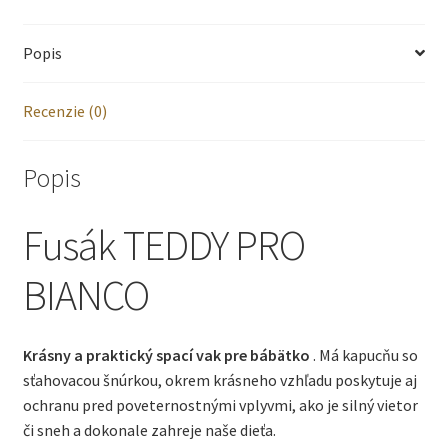
pro
Popis
bianco
Recenzie (0)
Popis
Fusák TEDDY PRO
BIANCO
Krásny a praktický spací vak pre bábätko
. Má kapucňu so
sťahovacou šnúrkou, okrem krásneho vzhľadu poskytuje aj
ochranu pred poveternostnými vplyvmi, ako je silný vietor
či sneh a dokonale zahreje naše dieťa.