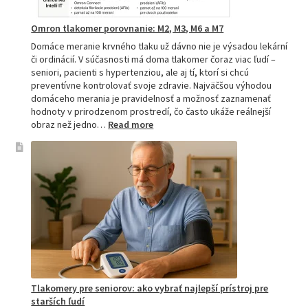
Omron tlakomer porovnanie: M2, M3, M6 a M7
Domáce meranie krvného tlaku už dávno nie je výsadou lekární
či ordinácií. V súčasnosti má doma tlakomer čoraz viac ľudí –
seniori, pacienti s hypertenziou, ale aj tí, ktorí si chcú
preventívne kontrolovať svoje zdravie. Najväčšou výhodou
domáceho merania je pravidelnosť a možnosť zaznamenať
hodnoty v prirodzenom prostredí, čo často ukáže reálnejší
:
obraz než jedno…
Read more
Omron
tlakomer
porovnanie:
M2,
M3,
M6
a
M7
Tlakomery pre seniorov: ako vybrať najlepší prístroj pre
starších ľudí