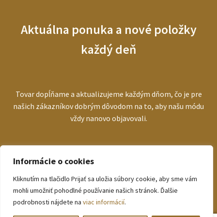
Aktuálna ponuka a nové položky
každý deň
Tovar dopĺňame a aktualizujeme každým dňom, čo je pre
našich zákazníkov dobrým dôvodom na to, aby našu módu
vždy nanovo objavovali.
Informácie o cookies
Kliknutím na tlačidlo Prijať sa uložia súbory cookie, aby sme vám
© bezva.sk 2026
mohli umožniť pohodlné používanie našich stránok. Ďalšie
Zásady ochrany osobných údajov
podrobnosti nájdete na
viac informácií
.