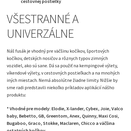
cestovnej postieľky
VŠESTRANNÉ A
UNIVERZÁLNE
Náš fusák je vhodný pre väčšinu kočíkov, športových
kočíkov, detských nosičov a rôznych typov zimných
vozidiel, ako sú sane. Dá sa použiť na kempingové výlety,
víkendové výlety, v cestovných postieľkach a na mnohých
iných miestach. Nemá absolútne žiadne limity. Nižšie by
sme radi predstavili niekoľko príkladov aplikácií nášho
produktu:
* Vhodné pre modely: Elodie, X-lander, Cybex, Joie, Valco
baby, Bebetto, GB, Greentom, Anex, Quinny, Maxi Cosi,
Bugaboo, Graco, Stokke, Maclaren, Chicco a väčšina
ostatných kočíkov