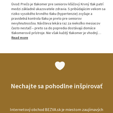
Úvod: Prečo je tlakomer pre seniorov kľúčový Krvný tlak patrí
medzi základné ukazovatele zdravia. S pribúdajúcim vekom sa
riziko vysokého krvného tlaku (hypertenzie) zvyšuje a
pravidelná kontrola tlaku je preto pre seniorov
nevyhnutnosťou. Návšteva lekára raz za niekoľko mesiacov
často nestačí – preto sa do popredia dostávajú domáce
tlakomerové prístroje. Nie však každý tlakomer je vhodný…
:
Read more
Tlakomery
pre
seniorov:
ako
vybrať
najlepší
prístroj
pre
starších
Nechajte sa pohodlne inšpirovať
ľudí
Internetový obchod BEZVA.sk je miestom zaujímavých