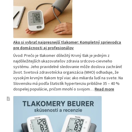
prečo
je
hitom
na
Slovensku?
Ako si vybrať najpresnejší tlakomer: Kompletný sprievodca
pre domácnosti aj profesionálov
Úvod: Prečo je tlakomer dôležitý Krvný tlak je jedným z
najdôležitejších ukazovateľov zdravia srdcovo-cievneho
systému. Jeho pravidelné sledovanie môže doslova zachrániť
život. Svetová zdravotnícka organizácia (WHO) odhaduje, že
vysokým krvným tlakom trpí viac ako miliarda ľudí na svete. Na
Slovensku má podľa štatistík hypertenziu približne 35 – 40 %
:
dospelej populácie, pričom mnohí o svojom…
Read more
Ako
si
vybrať
najpresne
tlakomer:
Kompletn
sprievod