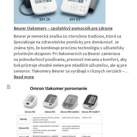
pre
domácnos
aj
profesion
Beurer tlakomery – spoľahlivý pomocník pre zdravie
Beurer je nemecká značka so storočnou tradíciou, ktorá sa
špecializuje na zdravotnícke pomôcky pre domácnosť. Je
známa tým, že kombinuje precíznu technológiu s užívateľsky
prívetivým dizajnom. Pri tlakomeroch sa Beurer zameriava
na jednoduchosť používania, presnosť merania a komfort, aby
boli prístroje vhodné nielen pre mladších užívateľov, ale aj pre
seniorov. Tlakomery Beurer sa vyrábajú v rôznych verziách –…
:
Read more
Beurer
tlakomery
–
spoľahlivý
pomocník
pre
zdravie