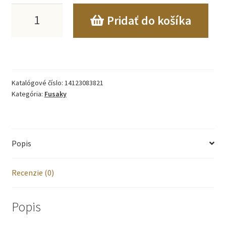
množstvo
Pridať do košíka
RASTÚCI
FUSÁK
KU
Katalógové číslo:
14123083821
KOČÍKU
Kategória:
Fusaky
S
KOŽÚŠKOM
Popis
4V1
TEDDY
Recenzie (0)
GROW
UP
Popis
-