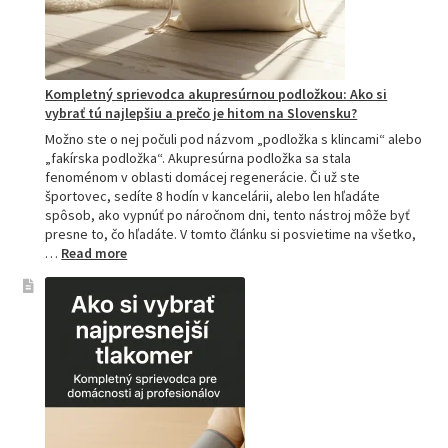
Kompletný sprievodca akupresúrnou podložkou: Ako si
vybrať tú najlepšiu a prečo je hitom na Slovensku?
Možno ste o nej počuli pod názvom „podložka s klincami“ alebo
„fakírska podložka“. Akupresúrna podložka sa stala
fenoménom v oblasti domácej regenerácie. Či už ste
športovec, sedíte 8 hodín v kancelárii, alebo len hľadáte
spôsob, ako vypnúť po náročnom dni, tento nástroj môže byť
presne to, čo hľadáte. V tomto článku si posvietime na všetko,
:
…
Read more
Kompletný
sprievodca
akupresúrnou
podložkou:
Ako
si
vybrať
tú
najlepšiu
a