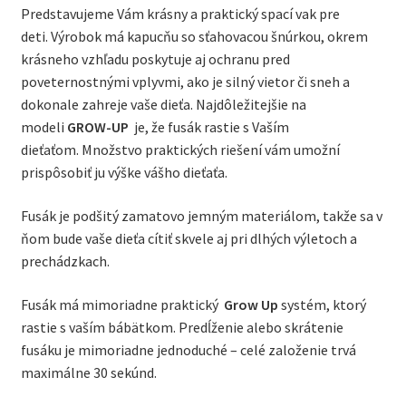
Predstavujeme Vám krásny a praktický spací vak pre
Carmel
deti. Výrobok má kapucňu so sťahovacou šnúrkou, okrem
krásneho vzhľadu poskytuje aj ochranu pred
poveternostnými vplyvmi, ako je silný vietor či sneh a
dokonale zahreje vaše dieťa. Najdôležitejšie na
modeli
GROW-UP
je, že fusák rastie s Vaším
dieťaťom. Množstvo praktických riešení vám umožní
prispôsobiť ju výške vášho dieťaťa.
Fusák je podšitý zamatovo jemným materiálom, takže sa v
ňom bude vaše dieťa cítiť skvele aj pri dlhých výletoch a
prechádzkach.
Fusák má mimoriadne praktický
Grow Up
systém, ktorý
rastie s vaším bábätkom. Predĺženie alebo skrátenie
fusáku je mimoriadne jednoduché – celé založenie trvá
maximálne 30 sekúnd.