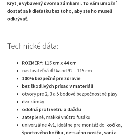
Kryt je vybavený dvoma zámkami. To vám umožní
dostať sa k dieťatku bez toho, aby ste ho museli
odkrývať.
Technické dáta:
ROZMERY: 115 cm x 44 cm
nastaviteľná dĺžka od 92 – 115 cm
100% bezpečné pre zdravie
bez škodlivých prísad v materiáli
otvory pre 2, 3 a 5 bodové bezpečnostné pásy
dva zámky
odolná proti vetru a
dažďu
zateplené, mäkké vnútro fusáku
univerzálne 4v1, ideálne pre montáž do
kočíka,
športového kočíka, detského nosiča, saní a