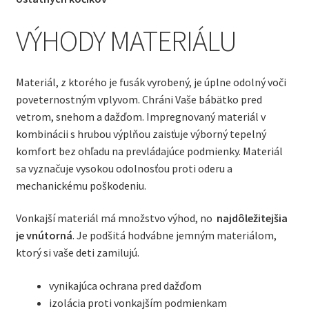
VÝHODY MATERIÁLU
Materiál, z ktorého je fusák vyrobený, je úplne odolný voči
poveternostným vplyvom. Chráni Vaše bábätko pred
vetrom, snehom a dažďom. Impregnovaný materiál v
kombinácii s hrubou výplňou zaisťuje výborný tepelný
komfort bez ohľadu na prevládajúce podmienky. Materiál
sa vyznačuje vysokou odolnosťou proti oderu a
mechanickému poškodeniu.
Vonkajší materiál má množstvo výhod, no
najdôležitejšia
je vnútorná
. Je podšitá hodvábne jemným materiálom,
ktorý si vaše deti zamilujú.
vynikajúca ochrana pred dažďom
izolácia proti vonkajším podmienkam