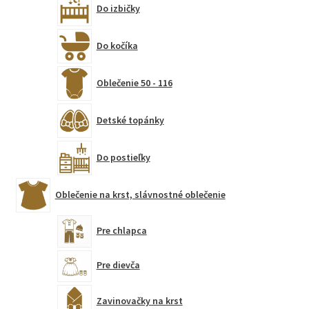
Do izbičky
Do kočíka
Oblečenie 50 - 116
Detské topánky
Do postieľky
Oblečenie na krst, slávnostné oblečenie
Pre chlapca
Pre dievča
Zavinovačky na krst