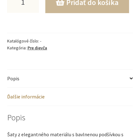
Pridať do košíka
Barbie
Krémové
šaty
Katalógové číslo:
-
s
Kategória:
Pre dievča
dlhým
rukávom
Popis
a
čipkou
Ďalšie informácie
Code.
8090
Popis
Šaty z elegantného materiálu s bavlnenou podšívkou s