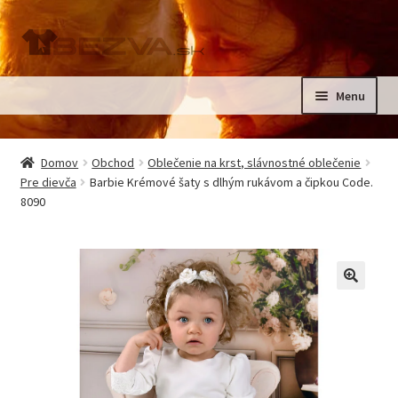
Preskočiť
Preskočiť
na
na
navigáciu
obsah
Menu
Rozbali
Domov
podrad
Domov
Obchod
Oblečenie na krst, slávnostné oblečenie
menu
Rozbali
Pre dievča
Barbie Krémové šaty s dlhým rukávom a čipkou Code.
Pre deti
8090
podrad
menu
Oblečenie na krst, slávnostné oblečenie
Kontakt
🔍