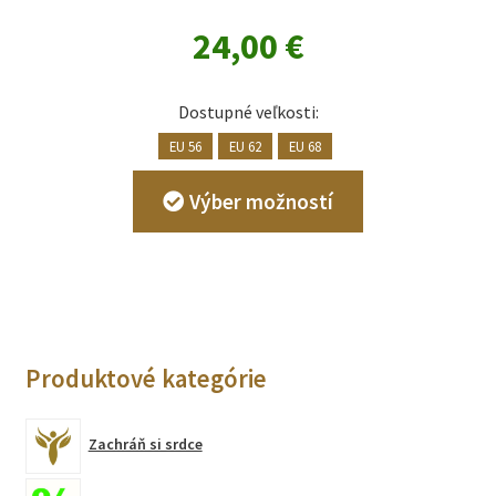
24,00
€
Dostupné veľkosti:
EU 56
EU 62
EU 68
Tento
Výber možností
produkt
má
viacero
variantov.
Možnosti
si
Produktové kategórie
môžete
vybrať
na
Zachráň si srdce
stránke
produktu.