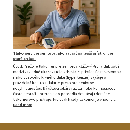
porovnanie:
M2,
M3,
M6
a
M7
Tlakomery pre seniorov: ako vybrať najlepší prístroj pre
starších ľudí
Úvod: Prečo je tlakomer pre seniorov kľúčový Krvný tlak patrí
medzi základné ukazovatele zdravia. S pribúdajúcim vekom sa
riziko vysokého krvného tlaku (hypertenzie) zvyšuje a
pravidelná kontrola tlaku je preto pre seniorov
nevyhnutnosťou. Návšteva lekára raz za niekoľko mesiacov
často nestačí – preto sa do popredia dostávajú domáce
tlakomerové prístroje. Nie však každý tlakomer je vhodný…
:
Read more
Tlakomery
pre
seniorov:
ako