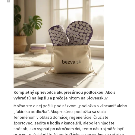
Kompletný sprievodca akupresúrnou podložkou: Ako si
vybrať tú najlepšiu a prečo je hitom na Slovensku?
Možno ste o nej počuli pod názvom „podložka s klincami“ alebo
„fakírska podložka“. Akupresúrna podložka sa stala
fenoménom v oblasti domácej regenerácie. Či už ste
športovec, sedíte 8 hodín v kancelárii, alebo len hľadáte
spôsob, ako vypnúť po náročnom dni, tento nástroj môže byť
presne to, čo hľadáte. V tomto článku si posvietime na všetko,