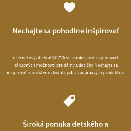
vybrať
najlepší
prístroj
pre
starších
Nechajte sa pohodlne inšpirovať
ľudí
Internetový obchod BEZVA.sk je miestom zaujímavých
nákupných možností pre dámy a detičky. Nechajte sa
inšpirovať množstvom kvalitných a zaujímavých produktov.
Široká ponuka detského a