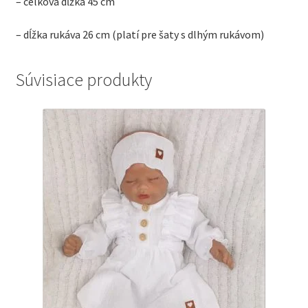
– celková dĺžka 45 cm
– dĺžka rukáva 26 cm (platí pre šaty s dlhým rukávom)
Súvisiace produkty