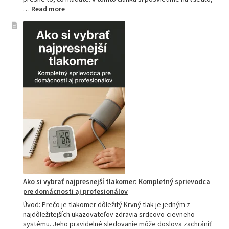
:
…
Read more
Kompletný
sprievodca
akupresúrnou
podložkou:
Ako
si
vybrať
tú
najlepšiu
a
prečo
je
hitom
na
Slovensku?
Ako si vybrať najpresnejší tlakomer: Kompletný sprievodca
pre domácnosti aj profesionálov
Úvod: Prečo je tlakomer dôležitý Krvný tlak je jedným z
najdôležitejších ukazovateľov zdravia srdcovo-cievneho
systému. Jeho pravidelné sledovanie môže doslova zachrániť