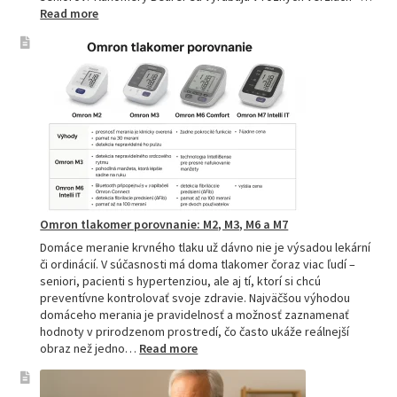
:
Read more
Beurer
tlakomery
–
spoľahlivý
pomocník
pre
zdravie
Omron tlakomer porovnanie: M2, M3, M6 a M7
Domáce meranie krvného tlaku už dávno nie je výsadou lekární
či ordinácií. V súčasnosti má doma tlakomer čoraz viac ľudí –
seniori, pacienti s hypertenziou, ale aj tí, ktorí si chcú
preventívne kontrolovať svoje zdravie. Najväčšou výhodou
domáceho merania je pravidelnosť a možnosť zaznamenať
hodnoty v prirodzenom prostredí, čo často ukáže reálnejší
:
obraz než jedno…
Read more
Omron
tlakomer