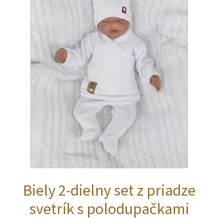
na
stránke
produktu.
Biely 2-dielny set z priadze
svetrík s polodupačkami