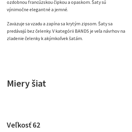
ozdobnou francúzskou čipkou a opaskom. Šaty sú
výnimočne elegantné a jemné.
Zaväzuje sa vzadu a zapína sa krytým zipsom. Šaty sa
predávajú bez čelenky. V kategórii BANDS je veľa návrhov na
zladenie čelenky k akýmkoľvek šatám.
Miery šiat
Veľkosť 62