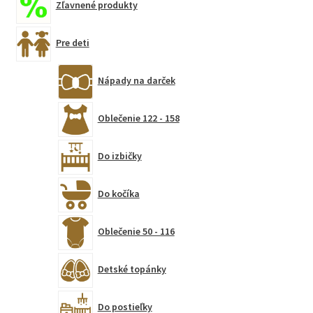
Zľavnené produkty
Pre deti
Nápady na darček
Oblečenie 122 - 158
Do izbičky
Do kočíka
Oblečenie 50 - 116
Detské topánky
Do postieľky