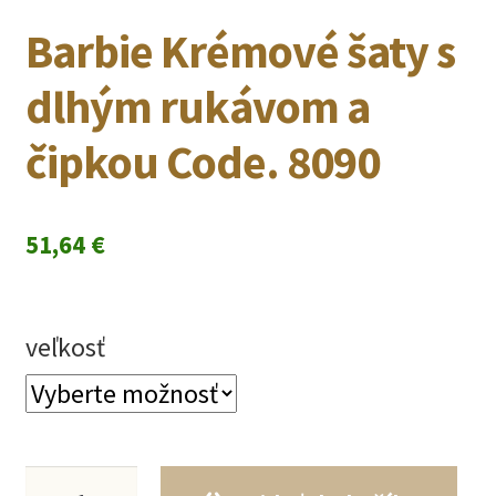
Barbie Krémové šaty s
dlhým rukávom a
čipkou Code. 8090
51,64
€
veľkosť
množstvo