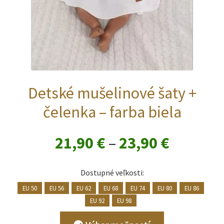
Detské mušelinové šaty +
čelenka – farba biela
Price
21,90
€
–
23,90
€
range:
Dostupné veľkosti:
21,90 €
EU 50
EU 56
EU 62
EU 68
EU 74
EU 80
EU 86
EU 92
EU 98
through
Tento