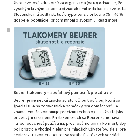
život. Svetová zdravotnícka organizácia (WHO) odhaduje, že
vysokým krvným tlakom trpí viac ako miliarda ľudí na svete. Na
Slovensku má podľa štatistík hypertenziu približne 35 – 40 %
:
dospelej populácie, pričom mnohí o svojom…
Read more
Ako
si
vybrať
najpresne
tlakomer:
Kompletn
sprievod
pre
domácnos
aj
profesion
Beurer tlakomery – spoľahlivý pomocník pre zdravie
Beurer je nemecká značka so storočnou tradíciou, ktorá sa
špecializuje na zdravotnícke pomôcky pre domácnosť. Je
známa tým, že kombinuje precíznu technológiu s užívateľsky
prívetivým dizajnom. Pri tlakomeroch sa Beurer zameriava
na jednoduchosť používania, presnosť merania a komfort, aby
boli prístroje vhodné nielen pre mladších užívateľov, ale aj pre
seniorov. Tlakomery Beurer sa vyrábajú v rôznych verziách –…