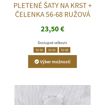
PLETENÉ ŠATY NA KRST +
ČELENKA 56-68 RUŽOVÁ
23,50
€
Dostupné veľkosti:
EU 56
EU 62
EU 68
Tento
Výber možností
produkt
má
viacero
variantov.
Možnosti
si
môžete
vybrať