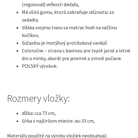
(regulovať) veľkosti dieťaťa,
Má všitú gumu, ktorá zabraňuje skĺznutiu zo
sedadla.
Vďaka svojmu tvaru sa matrac hodí na väčšinu
kočíkov,
Súčasťou je motýľový protišokový vankúš
Celoročne – strana s bavlnou pre teplé jarné a letné
dni a minky, akurát pre jesenné a zimné počasie.
POĽSKÝ výrobok.
Rozmery vložky:
dĺžka: cca 73 cm,
šírka v najširšom mieste: asi 33 cm,
Materiály použité na výrobu vložiek neobsahujú: