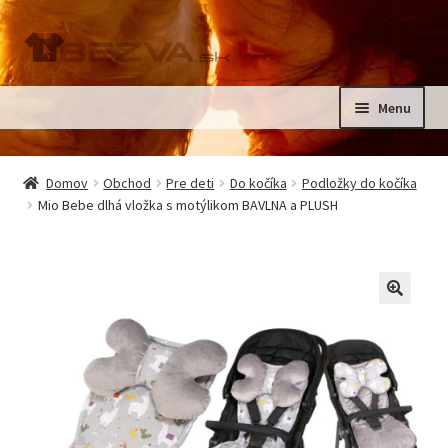
Preskočiť
Preskočiť
na
na
navigáciu
obsah
Menu
Rozbali
Domov
podrad
Domov
Obchod
Pre deti
Do kočíka
Podložky do kočíka
menu
Rozbali
Mio Bebe dlhá vložka s motýlikom BAVLNA a PLUSH
Pre deti
podrad
menu
Oblečenie na krst, slávnostné oblečenie
Kontakt
🔍