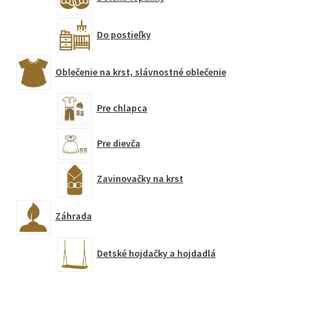
Do postieľky
Oblečenie na krst, slávnostné oblečenie
Pre chlapca
Pre dievča
Zavinovačky na krst
Záhrada
Detské hojdačky a hojdadlá