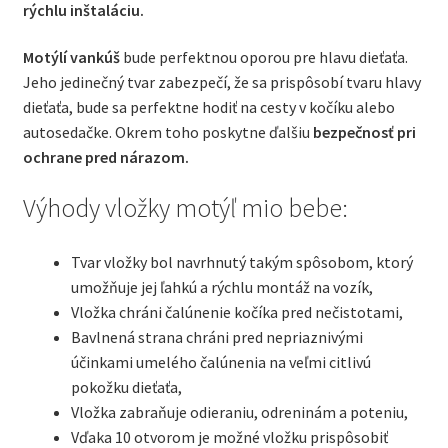
rýchlu inštaláciu.
Motýlí vankúš
bude perfektnou oporou pre hlavu dieťaťa.
Jeho jedinečný tvar zabezpečí, že sa prispôsobí tvaru hlavy
dieťaťa, bude sa perfektne hodiť na cesty v kočíku alebo
autosedačke. Okrem toho poskytne ďalšiu
bezpečnosť pri
ochrane pred nárazom.
Výhody vložky motýľ mio bebe:
Tvar vložky bol navrhnutý takým spôsobom, ktorý
umožňuje jej ľahkú a rýchlu montáž na vozík,
Vložka chráni čalúnenie kočíka pred nečistotami,
Bavlnená strana chráni pred nepriaznivými
účinkami umelého čalúnenia na veľmi citlivú
pokožku dieťaťa,
Vložka zabraňuje odieraniu, odreninám a poteniu,
Vďaka 10 otvorom je možné vložku prispôsobiť