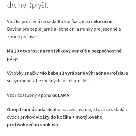
druhej (plyš).
Vložka je určená na sedadlo kočíka.
Je to celoročne
.
Bavlna pre teplé jarné a letné dni a minky pre jesenné a
zimné počasie.
Má 10 otvorov: na motýlikový vankúš a bezpečnostné
pásy.
Výrobky značky
Mio bebe sú vyrábané
výhradne v Poľsku
a
sú vyrobené z bezpečných látok pre deti.
Vzor dostupný v ponuke:
LAMA
Obojstranná sada
ideálna na cestovanie, ktorá sa skladá z
dvoch prvkov:
vložky do kočíka + motýľového
protišokového vankúša.