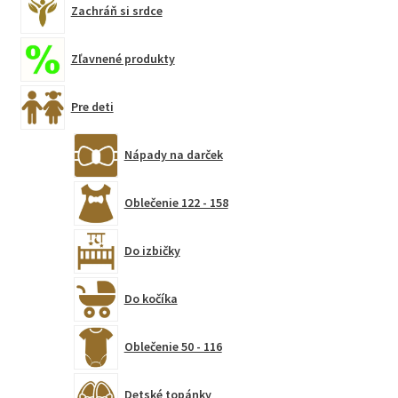
Zachráň si srdce
Zľavnené produkty
Pre deti
Nápady na darček
Oblečenie 122 - 158
Do izbičky
Do kočíka
Oblečenie 50 - 116
Detské topánky