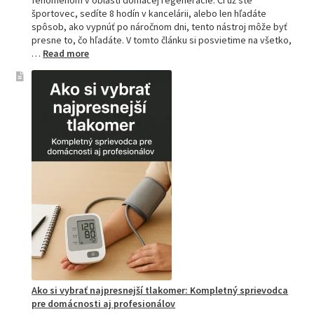
športovec, sedíte 8 hodín v kancelárii, alebo len hľadáte
spôsob, ako vypnúť po náročnom dni, tento nástroj môže byť
presne to, čo hľadáte. V tomto článku si posvietime na všetko,
:
…
Read more
Kompletný
sprievodca
akupresúrnou
podložkou:
Ako
si
vybrať
tú
najlepšiu
a
prečo
je
hitom
na
Slovensku?
Ako si vybrať najpresnejší tlakomer: Kompletný sprievodca
pre domácnosti aj profesionálov