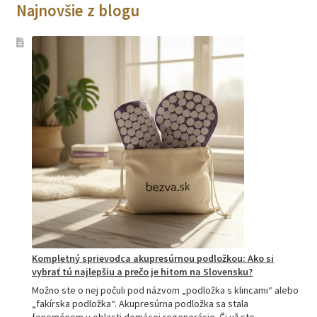
Najnovšie z blogu
Kompletný sprievodca akupresúrnou podložkou: Ako si
vybrať tú najlepšiu a prečo je hitom na Slovensku?
Možno ste o nej počuli pod názvom „podložka s klincami“ alebo
„fakírska podložka“. Akupresúrna podložka sa stala
fenoménom v oblasti domácej regenerácie. Či už ste