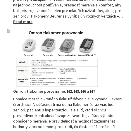
na jednoduchosť používania, presnosť merania a komfort, aby
boli prístroje vhodné nielen pre mladších užívateľov, ale aj pre
seniorov. Tlakomery Beurer sa vyrábajú v rôznych verziách –…
:
Read more
Beurer
tlakomery
–
spoľahlivý
pomocník
pre
zdravie
Omron tlakomer porovnanie: M2, M3, M6 a M7
Domáce meranie krvného tlaku už dávno nie je výsadou lekární
či ordinácií. V súčasnosti má doma tlakomer čoraz viac ľudí –
seniori, pacienti s hypertenziou, ale aj tí, ktorí si chcú
preventívne kontrolovať svoje zdravie. Najväčšou výhodou
domáceho merania je pravidelnosť a možnosť zaznamenať
hodnoty v prirodzenom prostredí, čo často ukáže reálnejší