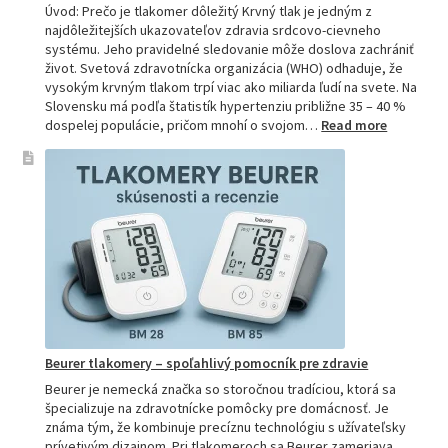
Úvod: Prečo je tlakomer dôležitý Krvný tlak je jedným z
najdôležitejších ukazovateľov zdravia srdcovo-cievneho
systému. Jeho pravidelné sledovanie môže doslova zachrániť
život. Svetová zdravotnícka organizácia (WHO) odhaduje, že
vysokým krvným tlakom trpí viac ako miliarda ľudí na svete. Na
Slovensku má podľa štatistík hypertenziu približne 35 – 40 %
:
dospelej populácie, pričom mnohí o svojom…
Read more
Ako
si
vybrať
najpresne
tlakomer:
Kompletn
sprievod
pre
domácnos
aj
profesion
Beurer tlakomery – spoľahlivý pomocník pre zdravie
Beurer je nemecká značka so storočnou tradíciou, ktorá sa
špecializuje na zdravotnícke pomôcky pre domácnosť. Je
známa tým, že kombinuje precíznu technológiu s užívateľsky
prívetivým dizajnom. Pri tlakomeroch sa Beurer zameriava