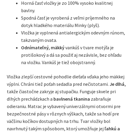
Horná časť vložky je zo 100% vysoko kvalitnej
bavlny.
Spodná časť je vyrobená z veľmi príjemného na
dotyk hladkého materiálu Minky (plyš).
Vložka je vyplnená antialergickým odevným rúnom,
takzvaným ovata.
Odnímateľný, mäkký
vankúš v tvare motýľa je
protišokový a dá sa použiť aj nezávisle, bez ohľadu
na vložku. Vankúš je tiež obojstranný.
Vložka zlepší cestovné pohodlie dieťaťa vďaka jeho mäkkej
výplni. Chráni tiež poťah sedadla pred nečistotami.
Je dlhá,
takže čiastočne zakryje aj stupačku. Funguje skvele pri
dlhých prechádzkach a
bavlnená tkanina
zabraňuje
odieraniu. Matrac je vybavený univerzálnymi otvormi pre
bezpečnostné pásy v rôznych výškach, takže sa hodí pre
väčšinu kočíkov dostupných na trhu. Tvar vložky bol
navrhnutý takým spôsobom, ktorý umožňuje jej
ľahkú a