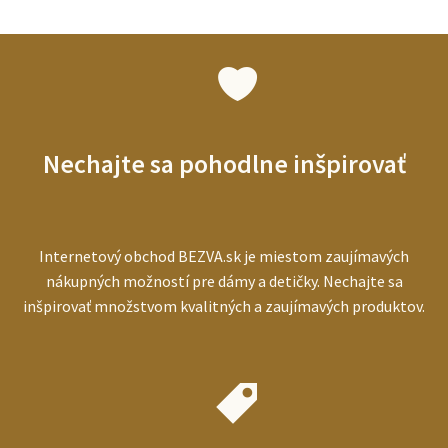
pre
seniorov:
ako
vybrať
najlepší
prístroj
pre
starších
Nechajte sa pohodlne inšpirovať
ľudí
Internetový obchod BEZVA.sk je miestom zaujímavých
nákupných možností pre dámy a detičky. Nechajte sa
inšpirovať množstvom kvalitných a zaujímavých produktov.