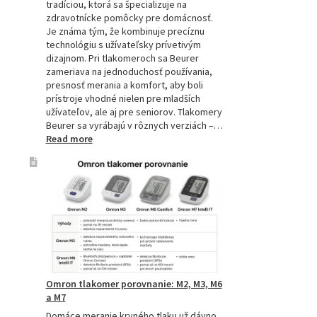
tradíciou, ktorá sa špecializuje na
zdravotnícke pomôcky pre domácnosť.
Je známa tým, že kombinuje precíznu
technológiu s užívateľsky prívetivým
dizajnom. Pri tlakomeroch sa Beurer
zameriava na jednoduchosť používania,
presnosť merania a komfort, aby boli
prístroje vhodné nielen pre mladších
užívateľov, ale aj pre seniorov. Tlakomery
Beurer sa vyrábajú v rôznych verziách –…
:
Read more
Beurer
tlakomery
–
spoľahlivý
pomocník
pre
zdravie
Omron tlakomer porovnanie: M2, M3, M6
a M7
Domáce meranie krvného tlaku už dávno