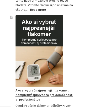
tento nástroj môže byť presne to, čo
hľadáte. V tomto článku si posvietime na
:
všetko,…
Read more
Kompletný
sprievodca
akupresúrnou
podložkou:
Ako
si
vybrať
tú
najlepšiu
a
prečo
je
hitom
na
Slovensku?
Ako si vybrať najpresnejší tlakomer:
Kompletný sprievodca pre domácnosti
aj profesionálov
Úvod: Prečo je tlakomer dôležitý Krvný