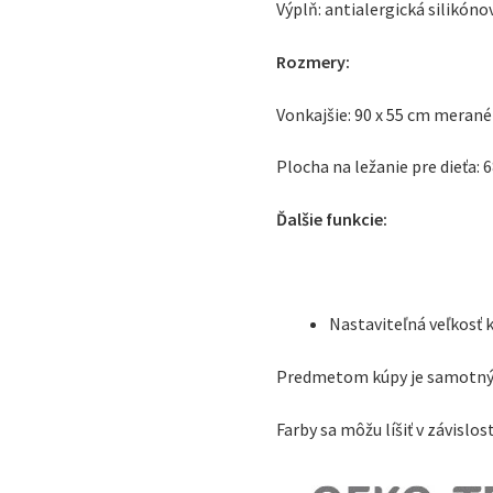
Výplň: antialergická silikóno
Rozmery:
Vonkajšie: 90 x 55 cm meran
Plocha na ležanie pre dieťa:
Ďalšie funkcie:
Nastaviteľná veľkosť
Predmetom kúpy je samotný
Farby sa môžu líšiť v závislo