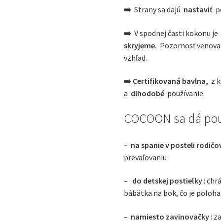
➡️
Strany sa dajú
nastaviť
po
➡️
V spodnej časti kokonu j
skryjeme.
Pozornosť venova
vzhľad.
➡️ Certifikovaná bavlna,
z k
a
dlhodobé
používanie.
COCOON sa dá pou
–
na spanie v posteli rodičo
prevaľovaniu
–
do detskej postieľky
: chr
bábätka na bok, čo je poloha
–
namiesto zavinovačky
: z