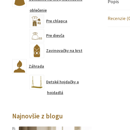
Popis
oblečenie
Recenzie (0
Pre chlapca
Pre dievča
Zavinovačky na krst
Záhrada
Detské hojdačky a
hojdadlá
Najnovšie z blogu