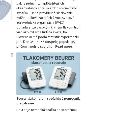
tlak je jedným z najdôležitejších
ukazovateľov zdravia srdcovo-cievneho
systému. Jeho pravidelné sledovanie
môže doslova zachrániť život. Svetová
zdravotnícka organizácia (WHO)
odhaduje, že vysokým krvným tlakom trpí
viac ako miliarda ľudí na svete. Na
Slovensku má podľa štatistík hypertenziu
približne 35 – 40 % dospelej populácie,
:
pričom mnohí o svojom…
Read more
Ako
si
vybrať
najpresnejší
tlakomer:
Kompletný
sprievodca
pre
domácnosti
aj
Beurer tlakomery – spoľahlivý pomocník
profesionálov
pre zdravie
Beurer je nemecká značka so storočnou