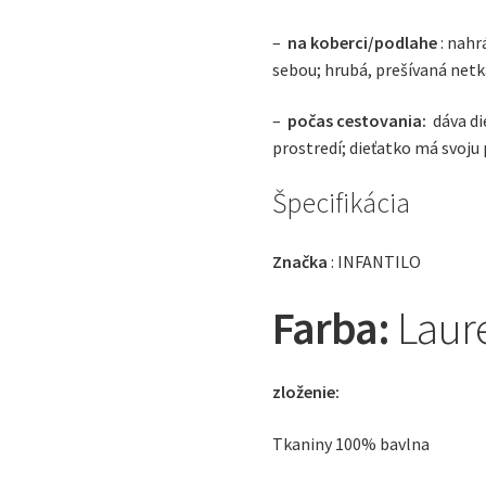
–
na koberci/podlahe
: nahr
sebou; hrubá, prešívaná netk
–
počas cestovania:
dáva di
prostredí; dieťatko má svoju 
Špecifikácia
Značka
: INFANTILO
Farba:
Laur
zloženie:
Tkaniny 100% bavlna