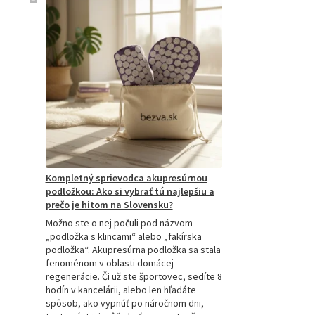
Kompletný sprievodca akupresúrnou
podložkou: Ako si vybrať tú najlepšiu a
prečo je hitom na Slovensku?
Možno ste o nej počuli pod názvom
„podložka s klincami“ alebo „fakírska
podložka“. Akupresúrna podložka sa stala
fenoménom v oblasti domácej
regenerácie. Či už ste športovec, sedíte 8
hodín v kancelárii, alebo len hľadáte
spôsob, ako vypnúť po náročnom dni,