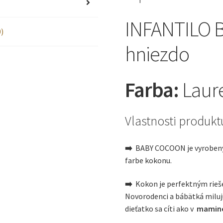
Laurel
INFANTILO 
)
hniezdo
Farba:
Laur
Vlastnosti produkt
➡️
BABY COCOON je vyroben
farbe kokonu.
➡️
Kokon je perfektným rieš
Novorodenci a bábätká miluj
dieťatko sa cíti ako v
mamin