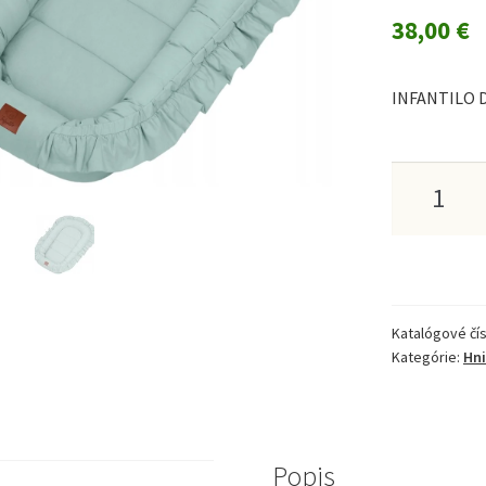
38,00
€
INFANTILO 
množstv
INFANTI
DETSKÉ
HNIEZD
Katalógové čís
VELVET
Kategórie:
Hni
S
VOLÁNI
-
Popis