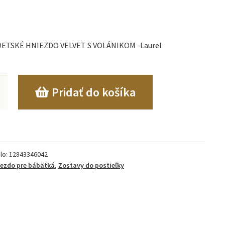
DETSKÉ HNIEZDO VELVET S VOLÁNIKOM -Laurel
o
Pridať do košíka
LO
O
lo:
12843346042
ezdo pre bábätká
,
Zostavy do postieľky
KOM