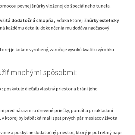
mocou pevnej šnúrky vloženej do špeciálneho tunela.
e
všitá dodatočná chlopňa,
vďaka ktorej
šnúrky esteticky
ná každému detailu dokončenia mu dodáva nadčasový
torej je kokon vyrobený, zaručuje vysokú kvalitu výrobku
žiť mnohými spôsobmi:
v
: poskytuje dieťaťu vlastný priestor a bráni jeho
áni pred nárazmi o drevené priečky, pomáha pri ukladaní
, v ktorej by bábätká mali spať prvých pár mesiacov života
avinie a poskytne dodatočný priestor, ktorý je potrebný napr