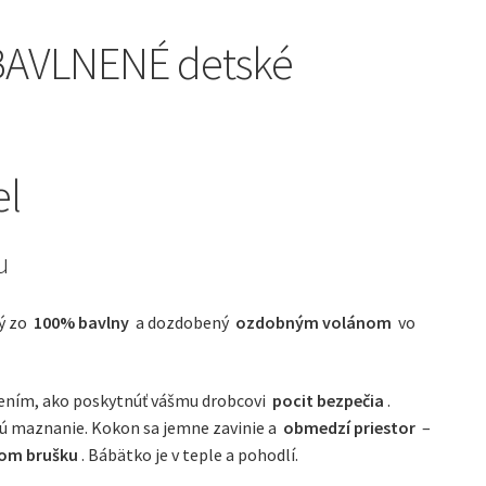
BAVLNENÉ detské
el
u
ý zo
100% bavlny
a dozdobený
ozdobným volánom
vo
ením, ako poskytnúť vášmu drobcovi
pocit bezpečia
.
ú maznanie. Kokon sa jemne zavinie a
obmedzí priestor
–
om brušku
. Bábätko je v teple a pohodlí.