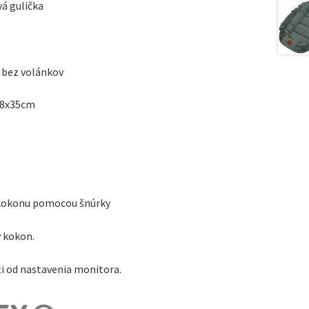
vá gulička
é bez volánkov
 68x35cm
 kokonu pomocou šnúrky
 kokon.
sti od nastavenia monitora.