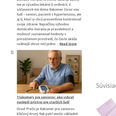
nie je výsadou lekární či ordinácií. V
súčasnosti má doma tlakomer čoraz viac
ľudí – seniori, pacienti s hypertenziou, ale
aj tí, ktorí si chcú preventívne kontrolovať
svoje zdravie. Najväčšou výhodou
domáceho merania je pravidelnosť a
možnosť zaznamenať hodnoty v
prirodzenom prostredí, čo často ukáže
:
reálnejší obraz než jedno…
Read more
Omron
tlakomer
porovnanie:
M2,
M3,
M6
a
M7
Súvisia
Tlakomery pre seniorov: ako vybrať
najlepší prístroj pre starších ľudí
Úvod: Prečo je tlakomer pre seniorov
kľúčový Krvný tlak patrí medzi základné