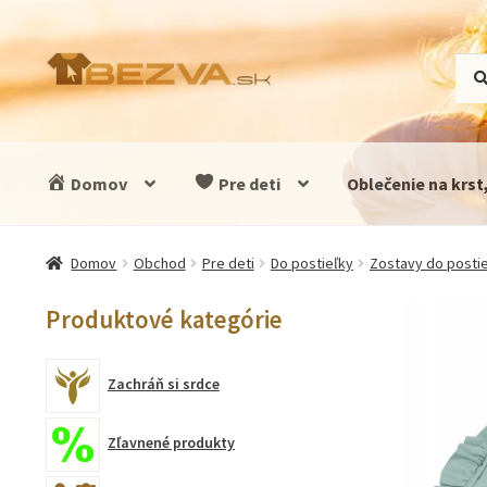
Preskočiť
Preskočiť
Hľad
Vyhľ
na
na
navigáciu
obsah
Domov
Pre deti
Oblečenie na krst
Domov
Obchod
Pre deti
Do postieľky
Zostavy do posti
Produktové kategórie
Zachráň si srdce
Zľavnené produkty