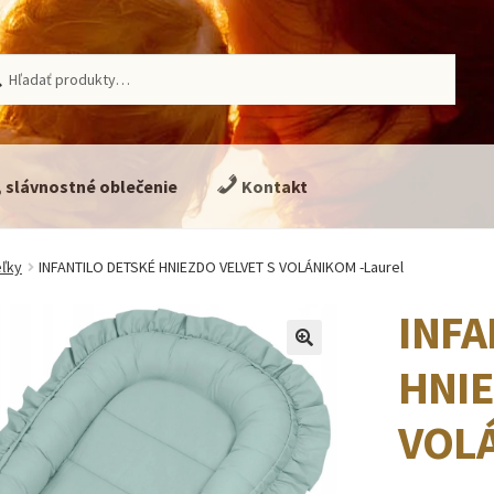
ať:
adávanie
, slávnostné oblečenie
Kontakt
eľky
INFANTILO DETSKÉ HNIEZDO VELVET S VOLÁNIKOM -Laurel
INFA
🔍
HNIE
VOLÁ