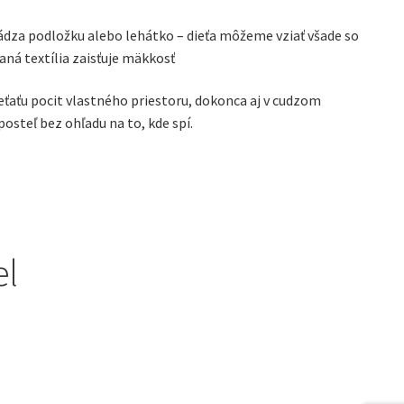
ádza podložku alebo lehátko – dieťa môžeme vziať všade so
aná textília zaisťuje mäkkosť
eťaťu pocit vlastného priestoru, dokonca aj v cudzom
posteľ bez ohľadu na to, kde spí.
el