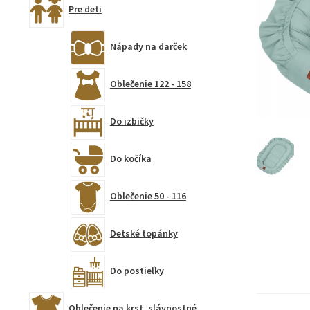
Pre deti
Nápady na darček
Oblečenie 122 - 158
Do izbičky
Do kočíka
Oblečenie 50 - 116
Detské topánky
Do postieľky
Oblečenie na krst, slávnostné