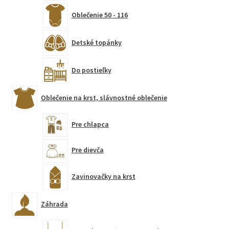
Oblečenie 50 - 116
Detské topánky
Do postieľky
Oblečenie na krst, slávnostné oblečenie
Pre chlapca
Pre dievča
Zavinovačky na krst
Záhrada