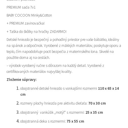
podklade
PREMIUM sada 7v1
BABY COCOON Minky&Cotton
+ PREMIUM zavinovačka!
+ Taška do škôlky na hračky ZADARMO!
Detské hniezdo je bezpečný a pohodlný priestor pre vaše bábätko, ideálny
na spánok a odpočinok. Vyrobené z mäkkých materiálov, poskytuje oporu a
teplo, čím napodobňuje pocit bezpečia z materinského lona. Skvelé na
použitie doma aj na cestách.
– výrobok vyrobený ručne s dôrazom na každý detail. Vyrobené z
certifikovaných materiálov najvyššej kvality.
Zloženie súpravy:
obojstranné detské hniezdo s vonkajšími rozmermi
110 x 65 x 14
cm
rozmery plochy hniezda pre aktivitu dieťaťa:
70 x 30 cm
obojstranný vankúšik „motýľ“ s rozmermi:
25 x 35 cm
obojstranná deka s rozmermi:
75 x 55 cm