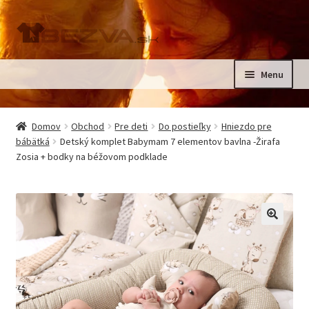
Preskočiť
Preskočiť
na
na
navigáciu
obsah
Menu
Rozbali
Domov
podrad
Domov
Obchod
Pre deti
Do postieľky
Hniezdo pre
menu
Rozbali
bábätká
Detský komplet Babymam 7 elementov bavlna -Žirafa
Pre deti
Zosia + bodky na béžovom podklade
podrad
menu
Oblečenie na krst, slávnostné oblečenie
Kontakt
🔍