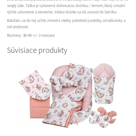
svojej izbe. Taška je vybavená sťahovacou šnúrkou / lemom, ktorý umožní
rýchle zatvorenie a otvorenie. Vďaka šnúrke sa dá zavesiť do šatníka.
Batoľaťu sa do nej určite zmestia všetky potrebné pastelky, omaľovánky a
iné drobnosti.
Rozmery: 30×40 +/- 3 mesiace
Súvisiace produkty