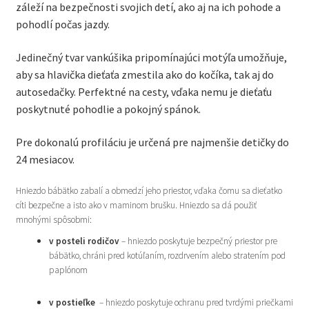
záleží na bezpečnosti svojich detí, ako aj na ich pohode a
pohodlí počas jazdy.
Jedinečný tvar vankúšika pripomínajúci motýľa umožňuje,
aby sa hlavička dieťaťa zmestila ako do kočíka, tak aj do
autosedačky. Perfektné na cesty, vďaka nemu je dieťaťu
poskytnuté pohodlie a pokojný spánok.
Pre dokonalú profiláciu je určená pre najmenšie detičky do
24 mesiacov.
Hniezdo bábätko zabalí a obmedzí jeho priestor, vďaka čomu sa dieťatko
cíti bezpečne a isto ako v maminom brušku. Hniezdo sa dá použiť
mnohými spôsobmi:
v posteli rodičov
– hniezdo poskytuje bezpečný priestor pre
bábätko, chráni pred kotúľaním, rozdrvením alebo stratením pod
paplónom
v postieľke
– hniezdo poskytuje ochranu pred tvrdými priečkami