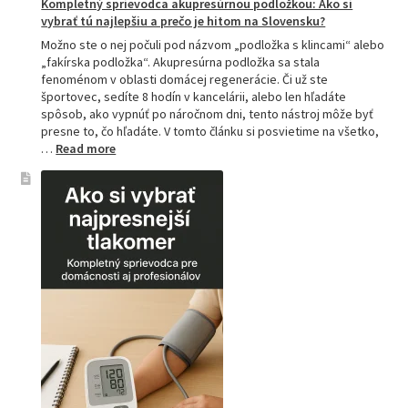
Kompletný sprievodca akupresúrnou podložkou: Ako si
vybrať tú najlepšiu a prečo je hitom na Slovensku?
Možno ste o nej počuli pod názvom „podložka s klincami“ alebo
„fakírska podložka“. Akupresúrna podložka sa stala
fenoménom v oblasti domácej regenerácie. Či už ste
športovec, sedíte 8 hodín v kancelárii, alebo len hľadáte
spôsob, ako vypnúť po náročnom dni, tento nástroj môže byť
presne to, čo hľadáte. V tomto článku si posvietime na všetko,
:
…
Read more
Kompletný
sprievodca
akupresúrnou
podložkou:
Ako
si
vybrať
tú
najlepšiu
a
prečo
je
hitom
na
Slovensku?