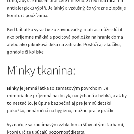
toho, aby ste museli prať celé hniezdo. Stred matraca má
antialergickú výplň. Je ľahký a vzdušný, čo výrazne zlepšuje
komfort používania.
Keď bábätko vyrastie zo zavinovačky, matrac môže slúžiť
ako príjemne mäkká a pocitová podložka na hranie doma
alebo ako pikniková deka na záhrade. Poslúži aj v kočíku,
gondole či kolíske.
Minky tkanina:
Minky
je jemná látka so zamatovým povrchom. Je
mimoriadne príjemná na dotyk, nadýchaná a hebká, a ak by
to nestačilo, je úplne bezpečná aj pre jemnú detskú
pokožku, nenáročná na hygienu, možno prať v práčke.
Vyznačuje sa zaujímavým vzhľadom a šťavnatými farbami,
ktoré určite upútajú pozornosť dieťaťa,