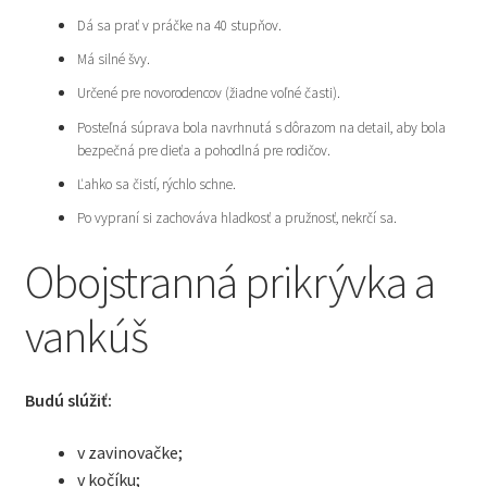
Dá sa prať v práčke na 40 stupňov.
Má silné švy.
Určené pre novorodencov (žiadne voľné časti).
Posteľná súprava bola navrhnutá s dôrazom na detail, aby bola
bezpečná pre dieťa a pohodlná pre rodičov.
Ľahko sa čistí, rýchlo schne.
Po vypraní si zachováva hladkosť a pružnosť, nekrčí sa.
Obojstranná prikrývka a
vankúš
Budú slúžiť:
v zavinovačke;
v kočíku;