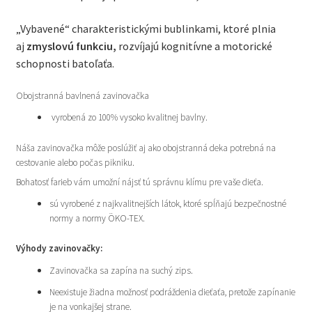
„Vybavené“ charakteristickými bublinkami, ktoré plnia
aj
zmyslovú funkciu,
rozvíjajú kognitívne a motorické
schopnosti batoľaťa.
Obojstranná bavlnená zavinovačka
vyrobená zo 100% vysoko kvalitnej bavlny.
Náša zavinovačka môže poslúžiť aj ako obojstranná deka potrebná na
cestovanie alebo počas pikniku.
Bohatosť farieb vám umožní nájsť tú správnu klímu pre vaše dieťa.
sú vyrobené z najkvalitnejších látok, ktoré spĺňajú bezpečnostné
normy a normy ÖKO-TEX.
Výhody zavinovačky:
Zavinovačka sa zapína na suchý zips.
Neexistuje žiadna možnosť podráždenia dieťaťa, pretože zapínanie
je na vonkajšej strane.