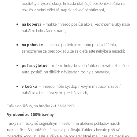
postieľky a vysoké okraje hniezda uľahčujú položenie dieťaťa na
bok, čo je veľmi dôležité, napríklad keď bábätko spí,
na koberci
– mäkké hniezdo poslúži ako aj keď chceme, aby naše
bábätko bolo všade s nami,
na pohovke
– hniezdo poskytuje ochranu proti kotúľaniu,
samozrejme za predpokladu, že sa dieťa ešte nehýbe a nesadá;
počas výletov
– mäkké hniezdo sa dá ľahko zrolovať a zbaliť do
auta, poslúži pri dlhších návštevách rodiny a priateľov,
v kočíku
– hniezdo môže byť doplnkovým matracom, zabalí
bábätko a tlmí nárazy pri prechádzkach,
Taška do škôlky, na hračky 2v1 ZADARMO!
Vyrobené zo 100% bavlny
Tašky na hračky sú originálnym miestom na uloženie pokladov našich
najmenších. Sú funkčné a ľahko sa používajú. Ľahko schováte plyšové
zvieratká, kocky, puzzle, autíčka a iné poklady, ktoré majú naši najmenší vo