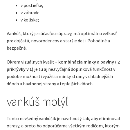
v postieľke;
v záhrade
v kolíske;
Vankúš, ktorý je súčasťou súpravy, má optimálnu veľkosť
pre dojčatá, novorodencov a staršie deti. Pohodlné a
bezpečné.
Okrem vizuálnych kvalít –
kombinácia minky a bavlny
(
2
prikrývky v 1)
je tu aj nezvyčajná doplnková funkčnosť v
podobe možnosti využitia minky strany v chladnejších
dňoch a bavlnenej strany v teplejších dňoch.
vankúš motýľ
Tento nevšedný vankúšik je navrhnutý tak, aby eliminoval
otrasy, a preto ho odporúčame všetkým rodičom, ktorým