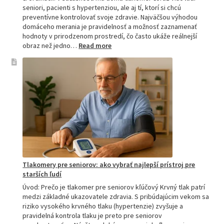
seniori, pacienti s hypertenziou, ale aj tí, ktorí si chcú
preventívne kontrolovať svoje zdravie. Najväčšou výhodou
domáceho merania je pravidelnosť a možnosť zaznamenať
hodnoty v prirodzenom prostredí, čo často ukáže reálnejší
:
obraz než jedno…
Read more
Omron
tlakomer
porovnanie:
M2,
M3,
M6
a
M7
Tlakomery pre seniorov: ako vybrať najlepší prístroj pre
starších ľudí
Úvod: Prečo je tlakomer pre seniorov kľúčový Krvný tlak patrí
medzi základné ukazovatele zdravia. S pribúdajúcim vekom sa
riziko vysokého krvného tlaku (hypertenzie) zvyšuje a
pravidelná kontrola tlaku je preto pre seniorov