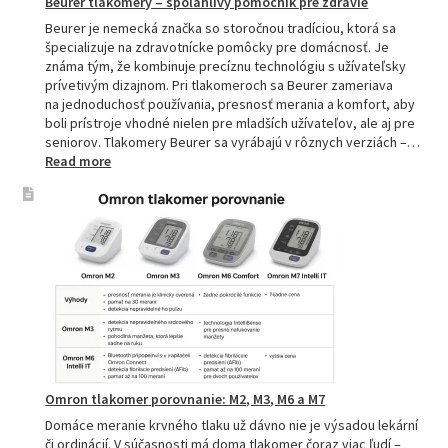
Beurer tlakomery – spoľahlivý pomocník pre zdravie
Beurer je nemecká značka so storočnou tradíciou, ktorá sa
špecializuje na zdravotnícke pomôcky pre domácnosť. Je
známa tým, že kombinuje precíznu technológiu s užívateľsky
prívetivým dizajnom. Pri tlakomeroch sa Beurer zameriava
na jednoduchosť používania, presnosť merania a komfort, aby
boli prístroje vhodné nielen pre mladších užívateľov, ale aj pre
seniorov. Tlakomery Beurer sa vyrábajú v rôznych verziách –…
:
Read more
Beurer
tlakomery
–
spoľahlivý
pomocník
pre
zdravie
Omron tlakomer porovnanie: M2, M3, M6 a M7
Domáce meranie krvného tlaku už dávno nie je výsadou lekární
či ordinácií. V súčasnosti má doma tlakomer čoraz viac ľudí –