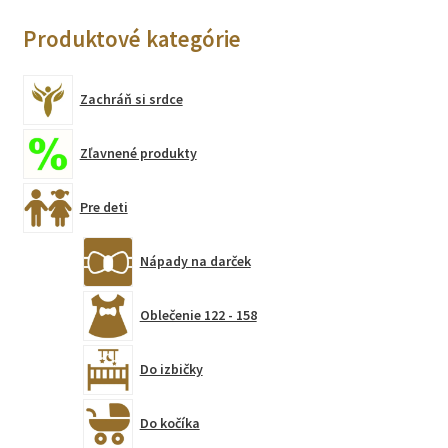
Produktové kategórie
Zachráň si srdce
Zľavnené produkty
Pre deti
Nápady na darček
Oblečenie 122 - 158
Do izbičky
Do kočíka