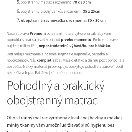
obojstranný matrac s rozmermi:
70 x 30 cm
obojstranný plochý vankúš s rozmermi:
35 x 25cm
obojstranná zavinovačka s rozmermi: 80 x 80 cm
Naša súprava
Premium
bola navrhnutá a vytvorená tak, aby vám
pomohla starať sa o vaše dieťa od
prvého momentu.
Preto v súprave
nájdete, milí rodičia,
nepostrádateľnú výbavičku pre bábätko.
Deti milujú maznanie a nosenie, najmä tie najmenšie, bábätká a
novorodencov. Náš
komplet
zabalí Vaše dieťatko a dá mu pocit pohodlia a
bezpečia. Mäkký materiál ju obklopuje, poskytuje pohodlie a zároveň pocit
bezpečia a tepla. Bábätko je útulné a pohodlné.
Pohodlný a praktický
obojstranný matrac
Obojstranný matrac vyrobený z kvalitnej bavlny a mäkkej
minky tkaniny vám umožní udržiavať plnú hygienu bez