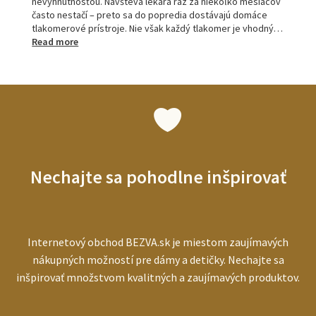
nevyhnutnosťou. Návšteva lekára raz za niekoľko mesiacov
často nestačí – preto sa do popredia dostávajú domáce
tlakomerové prístroje. Nie však každý tlakomer je vhodný…
:
Read more
Tlakomery
pre
seniorov:
ako
vybrať
najlepší
prístroj
pre
starších
Nechajte sa pohodlne inšpirovať
ľudí
Internetový obchod BEZVA.sk je miestom zaujímavých
nákupných možností pre dámy a detičky. Nechajte sa
inšpirovať množstvom kvalitných a zaujímavých produktov.