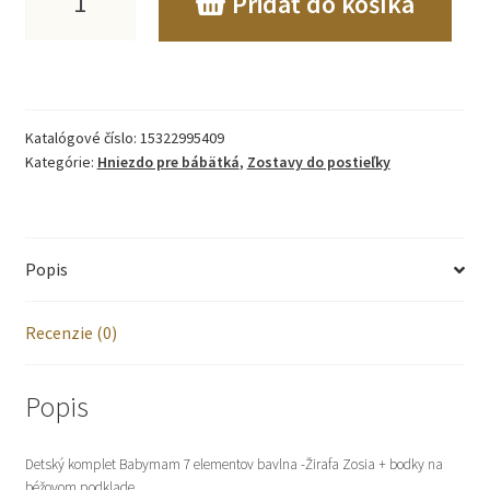
Pridať do košíka
Detský
komplet
Babymam
Katalógové číslo:
15322995409
7
Kategórie:
Hniezdo pre bábätká
,
Zostavy do postieľky
elementov
bavlna
Popis
-Žirafa
Zosia
Recenzie (0)
+
bodky
Popis
na
Detský komplet Babymam 7 elementov bavlna -Žirafa Zosia + bodky na
béžovom
béžovom podklade