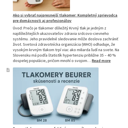
Ako si vybrať najpresnejší tlakomer: Kompletný sprievodca
pre domácnosti aj profesionálov
Úvod: Prečo je tlakomer dôležitý Krvný tlak je jedným z
najdôležitejších ukazovateľov zdravia srdcovo-cievneho
systému. Jeho pravidelné sledovanie môže doslova zachrániť
život. Svetová zdravotnícka organizácia (WHO) odhaduje, že
vysokým krvným tlakom trpí viac ako miliarda ľudí na svete. Na
Slovensku má podľa štatistík hypertenziu približne 35 – 40 %
:
dospelej populácie, pričom mnohí o svojom…
Read more
Ako
si
vybrať
najpresne
tlakomer:
Kompletn
sprievod
pre
domácnos
aj
profesion