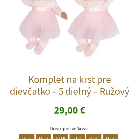
Komplet na krst pre
dievčatko – 5 dielný – Ružový
29,00
€
Dostupné veľkosti:
EU 56
EU 62
EU 68
EU 74
EU 80
EU 86