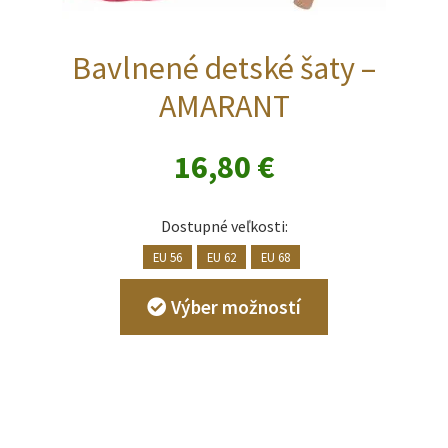
Bavlnené detské šaty –
AMARANT
16,80
€
Dostupné veľkosti:
EU 56
EU 62
EU 68
Tento
Výber možností
produkt
má
viacero
variantov.
Možnosti
si