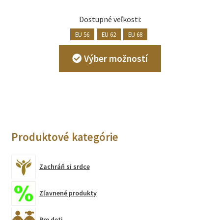
Dostupné veľkosti:
EU 56
EU 62
EU 68
Tento
Výber možností
produkt
má
viacero
variantov.
Možnosti
si
Produktové kategórie
môžete
vybrať
na
Zachráň si srdce
stránke
produktu.
Zľavnené produkty
Pre deti