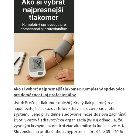
akupresúrnou
podložkou:
Ako
si
vybrať
tú
najlepšiu
a
prečo
je
hitom
na
Slovensku?
Ako si vybrať najpresnejší tlakomer: Kompletný sprievodca
pre domácnosti aj profesionálov
Úvod: Prečo je tlakomer dôležitý Krvný tlak je jedným z
najdôležitejších ukazovateľov zdravia srdcovo-cievneho
systému. Jeho pravidelné sledovanie môže doslova zachrániť
život. Svetová zdravotnícka organizácia (WHO) odhaduje, že
vysokým krvným tlakom trpí viac ako miliarda ľudí na svete. Na
Slovensku má podľa štatistík hypertenziu približne 35 – 40 %