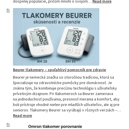
:
dospelej populácie, pričom mnohí o svojom…
Read more
Ako
si
vybrať
najpresne
tlakomer:
Kompletn
sprievod
pre
domácnos
aj
profesion
Beurer tlakomery – spoľahlivý pomocník pre zdravie
Beurer je nemecká značka so storočnou tradíciou, ktorá sa
špecializuje na zdravotnícke pomôcky pre domácnosť. Je
známa tým, že kombinuje precíznu technológiu s užívateľsky
prívetivým dizajnom. Pri tlakomeroch sa Beurer zameriava
na jednoduchosť používania, presnosť merania a komfort, aby
boli prístroje vhodné nielen pre mladších užívateľov, ale aj pre
seniorov. Tlakomery Beurer sa vyrábajú v rôznych verziách –…
:
Read more
Beurer
tlakomery