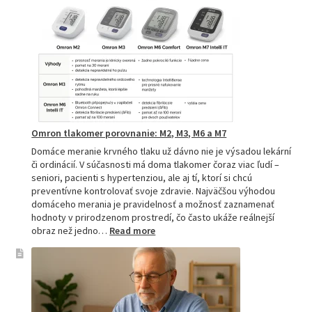
–
spoľahlivý
pomocník
pre
zdravie
Omron tlakomer porovnanie: M2, M3, M6 a M7
Domáce meranie krvného tlaku už dávno nie je výsadou lekární
či ordinácií. V súčasnosti má doma tlakomer čoraz viac ľudí –
seniori, pacienti s hypertenziou, ale aj tí, ktorí si chcú
preventívne kontrolovať svoje zdravie. Najväčšou výhodou
domáceho merania je pravidelnosť a možnosť zaznamenať
hodnoty v prirodzenom prostredí, čo často ukáže reálnejší
:
obraz než jedno…
Read more
Omron
tlakomer
porovnanie:
M2,
M3,
M6