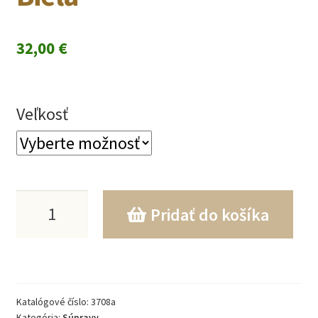
32,00
€
Veľkosť
množstvo
Pridať do košíka
5-
DIELNA
SÚPRAVA
Katalógové číslo:
3708a
Z
Kategória:
Súpravy