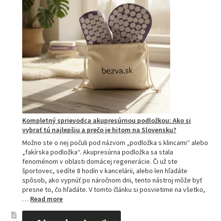
Kompletný sprievodca akupresúrnou podložkou: Ako si
vybrať tú najlepšiu a prečo je hitom na Slovensku?
Možno ste o nej počuli pod názvom „podložka s klincami“ alebo
„fakírska podložka“. Akupresúrna podložka sa stala
fenoménom v oblasti domácej regenerácie. Či už ste
športovec, sedíte 8 hodín v kancelárii, alebo len hľadáte
spôsob, ako vypnúť po náročnom dni, tento nástroj môže byť
presne to, čo hľadáte. V tomto článku si posvietime na všetko,
:
…
Read more
Kompletný
sprievodca