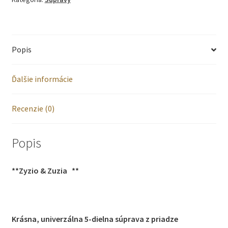
PRIADZE
PRE
Popis
NOVORODENCA
56-
Ďalšie informácie
68
Biela
Recenzie (0)
Popis
**Zyzio & Zuzia
**
Krásna, univerzálna 5-dielna súprava z priadze