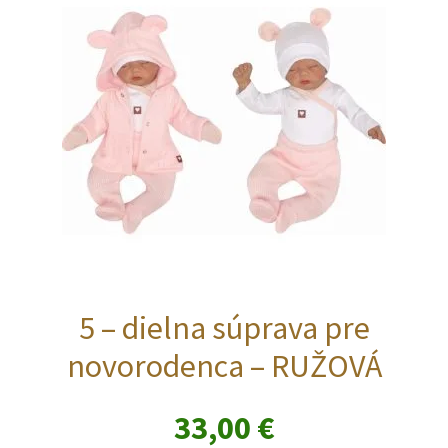
môžete
vybrať
na
stránke
produktu.
5 – dielna súprava pre
novorodenca – RUŽOVÁ
33,00
€