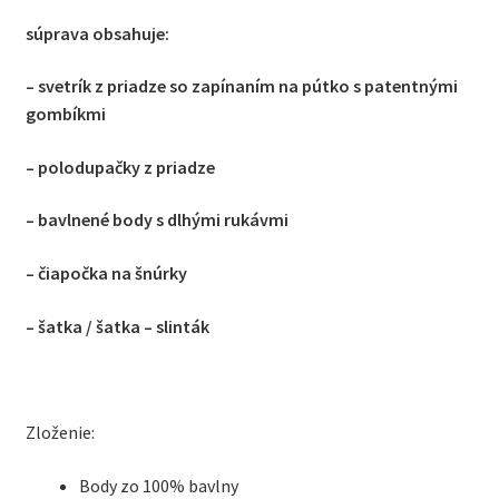
súprava obsahuje:
– svetrík z priadze so zapínaním na pútko s patentnými
gombíkmi
– polodupačky z priadze
– bavlnené body s dlhými rukávmi
– čiapočka na šnúrky
– šatka / šatka – slinták
Zloženie:
Body zo 100% bavlny