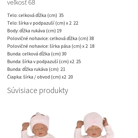
veľkosť 68
Telo: celková dĺžka (cm)
35
Telo: šírka v podpazuší (cm) x 2
22
Body: dĺžka rukáva (cm)
19
Polovičné nohavice: celková dĺžka (cm)
38
Polovičné nohavice: šírka pása (cm) x 2
18
Bunda: celková dĺžka (cm)
30
Bunda: šírka v podpazuší (cm) x2
25
Bunda: dĺžka rukáva (cm)
21
Čiapka: šírka / obvod (cm) x2
20
Súvisiace produkty