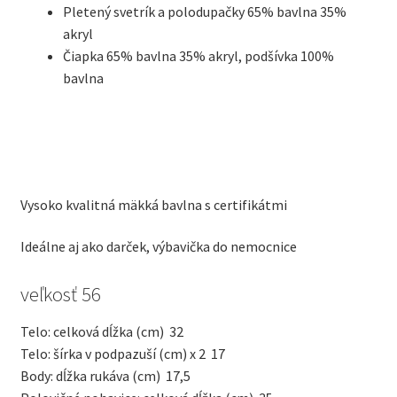
Pletený svetrík a polodupačky 65% bavlna 35%
akryl
Čiapka 65% bavlna 35% akryl, podšívka 100%
bavlna
Vysoko kvalitná mäkká bavlna s certifikátmi
Ideálne aj ako darček, výbavička do nemocnice
veľkosť 56
Telo: celková dĺžka (cm)
32
Telo: šírka v podpazuší (cm) x 2
17
Body: dĺžka rukáva (cm)
17,5