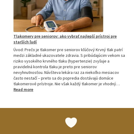
a
M7
Tlakomery pre seniorov: ako vybrať najlepší prístroj pre
starších ľudí
Úvod: Prečo je tlakomer pre seniorov kľúčový Krvný tlak patrí
medzi základné ukazovatele zdravia. S pribúdajúcim vekom sa
riziko vysokého krvného tlaku (hypertenzie) zvyšuje a
pravidelná kontrola tlaku je preto pre seniorov
nevyhnutnosťou. Návšteva lekára raz za niekoľko mesiacov
často nestačí – preto sa do popredia dostávajú domáce
tlakomerové prístroje. Nie však každý tlakomer je vhodný…
:
Read more
Tlakomery
pre
seniorov:
ako
vybrať
najlepší
prístroj