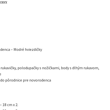
ravy
enca
ky
odenca – Modré hviezdičky
 rukavičky, polodupačky s nožičkami, body s dlhým rukavom,
e
u do pôrodnice pre novorodenca
– 18 cm x 2.