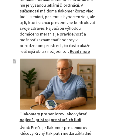
nie je výsadou lekární či ordinácií. V
súčasnosti má doma tlakomer čoraz viac
ľudí – seniori, pacienti s hypertenziou, ale
aj tí, ktorí si chcú preventívne kontrolovať
svoje zdravie. Najväčšou výhodou
domáceho merania je pravidelnosť a
možnosť zaznamenať hodnoty v
prirodzenom prostredí, čo často ukáže
:
reálnejší obraz než jedno…
Read more
Omron
tlakomer
porovnanie:
M2,
M3,
M6
a
M7
Tlakomery pre seniorov: ako vybrať
najlepší prístroj pre starších ľudí
Úvod: Prečo je tlakomer pre seniorov
kľúčový Krvný tlak patrí medzi základné