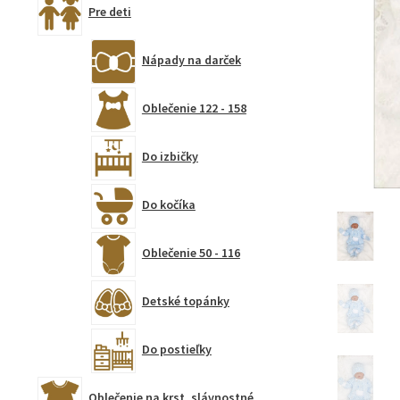
Pre deti
Nápady na darček
Oblečenie 122 - 158
Do izbičky
Do kočíka
Oblečenie 50 - 116
Detské topánky
Do postieľky
Oblečenie na krst, slávnostné