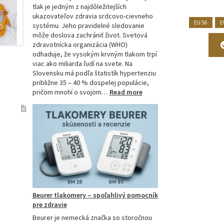
tlak je jedným z najdôležitejších
ukazovateľov zdravia srdcovo-cievneho
EU 56
E
systému. Jeho pravidelné sledovanie
môže doslova zachrániť život. Svetová
zdravotnícka organizácia (WHO)
odhaduje, že vysokým krvným tlakom trpí
viac ako miliarda ľudí na svete. Na
Slovensku má podľa štatistík hypertenziu
približne 35 – 40 % dospelej populácie,
:
pričom mnohí o svojom…
Read more
Ako
si
vybrať
najpresnejší
tlakomer:
Kompletný
sprievodca
pre
domácnosti
aj
Beurer tlakomery – spoľahlivý pomocník
profesionálov
pre zdravie
Beurer je nemecká značka so storočnou