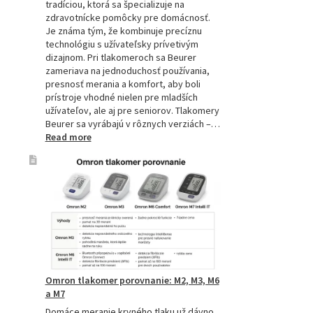
tradíciou, ktorá sa špecializuje na
zdravotnícke pomôcky pre domácnosť.
Je známa tým, že kombinuje precíznu
technológiu s užívateľsky prívetivým
dizajnom. Pri tlakomeroch sa Beurer
zameriava na jednoduchosť používania,
presnosť merania a komfort, aby boli
prístroje vhodné nielen pre mladších
užívateľov, ale aj pre seniorov. Tlakomery
Beurer sa vyrábajú v rôznych verziách –…
:
Read more
Beurer
tlakomery
–
spoľahlivý
pomocník
pre
zdravie
Omron tlakomer porovnanie: M2, M3, M6
a M7
Domáce meranie krvného tlaku už dávno