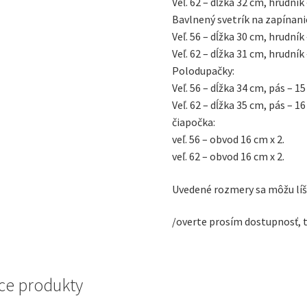
Veľ. 62 – dĺžka 32 cm, hrudník 
Bavlnený svetrík na zapínani
Veľ. 56 – dĺžka 30 cm, hrudník 
Veľ. 62 – dĺžka 31 cm, hrudník 
Polodupačky:
Veľ. 56 – dĺžka 34 cm, pás – 15
Veľ. 62 – dĺžka 35 cm, pás – 16
čiapočka:
veľ. 56 – obvod 16 cm x 2.
veľ. 62 – obvod 16 cm x 2.
Uvedené rozmery sa môžu líši
/overte prosím dostupnosť, 
ce produkty