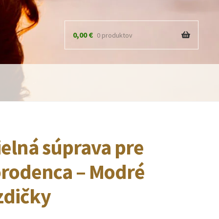
0,00
€
0 produktov
ielná súprava pre
rodenca – Modré
zdičky