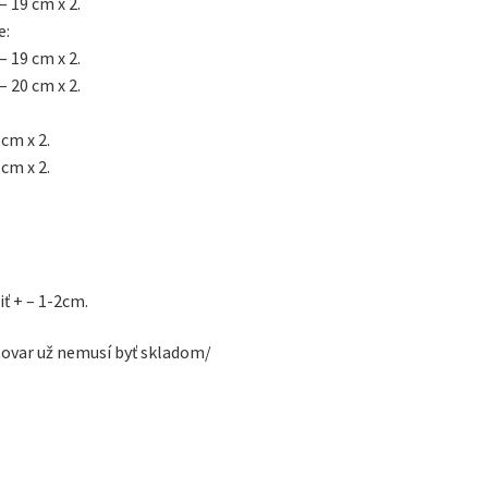
– 19 cm x 2.
e:
– 19 cm x 2.
– 20 cm x 2.
 cm x 2.
 cm x 2.
ť + – 1-2cm.
tovar už nemusí byť skladom/