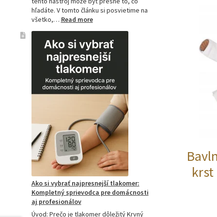
tento nástroj môže byť presne to, čo
hľadáte. V tomto článku si posvietime na
:
všetko,…
Read more
Kompletný
sprievodca
akupresúrnou
podložkou:
Ako
si
vybrať
tú
najlepšiu
a
prečo
je
hitom
na
Bavl
Slovensku?
krst
Ako si vybrať najpresnejší tlakomer:
Kompletný sprievodca pre domácnosti
aj profesionálov
Úvod: Prečo je tlakomer dôležitý Krvný