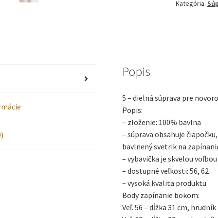
Kategória:
Súp
pre
novorod
-
Popis
Modré
hviezdič
5 – dielná súprava pre novor
ormácie
Popis:
– zloženie: 100% bavlna
– súprava obsahuje čiapočku,
)
bavlnený svetrik na zapínani
– vybavička je skvelou voľbo
– dostupné veľkosti: 56, 62
– vysoká kvalita produktu
Body zapínanie bokom:
Veľ. 56 – dĺžka 31 cm, hrudník 