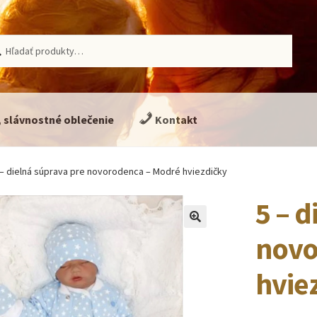
ať:
adávanie
, slávnostné oblečenie
Kontakt
 – dielná súprava pre novorodenca – Modré hviezdičky
5 – d
🔍
novo
hvie