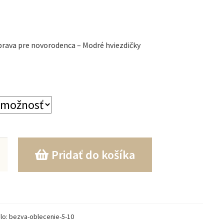
úprava pre novorodenca – Modré hviezdičky
o
Pridať do košíka
lo:
bezva-oblecenie-5-10