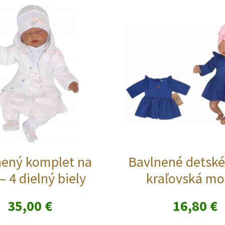
nený komplet na
Bavlnené detské
 – 4 dielný biely
kraľovská mo
35,00
€
16,80
€