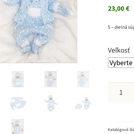
23,00
€
5 – dielná s
Veľkosť
množstv
5
-
dielná
Katalógové čís
súprava