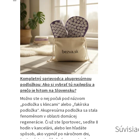
Kompletný sprievodca akupresúrnou
podložkou: Ako si vybrať tú najlepšiu a
prečo je hitom na Slovensku?
Možno ste o nej počuli pod názvom
„podložka s klincami“ alebo „fakírska
podložka“. Akupresúrna podložka sa stala
fenoménom v oblasti domácej
regenerácie. Či už ste športovec, sedíte 8
Súvisia
hodín v kancelárii, alebo len hľadáte
spôsob, ako vypnúť po náročnom dni,