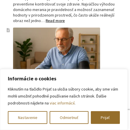
preventívne kontrolovať svoje zdravie. Najväčšou výhodou
domáceho merania je pravidelnosť a možnosť zaznamenať
hodnoty v prirodzenom prostredí, čo často ukáže reálnejší
:
obraz než jedno…
Read more
Omron
tlakomer
porovnanie:
M2,
M3,
M6
a
M7
Informácie o cookies
Kliknutím na tlačidlo Prijať sa uložia súbory cookie, aby sme vám
Tlakomery pre seniorov: ako vybrať najlepší prístroj pre
starších ľudí
mohli umožniť pohodlné používanie našich stránok. Ďalšie
Úvod: Prečo je tlakomer pre seniorov kľúčový Krvný tlak patrí
podrobnosti nájdete na
viac informácií
.
medzi základné ukazovatele zdravia. S pribúdajúcim vekom sa
riziko vysokého krvného tlaku (hypertenzie) zvyšuje a
0
Nastavenie
Odmietnuť
Prijať
pravidelná kontrola tlaku je preto pre seniorov
Hľadať:
Vyhľadávanie
nevyhnutnosťou. Návšteva lekára raz za niekoľko mesiacov