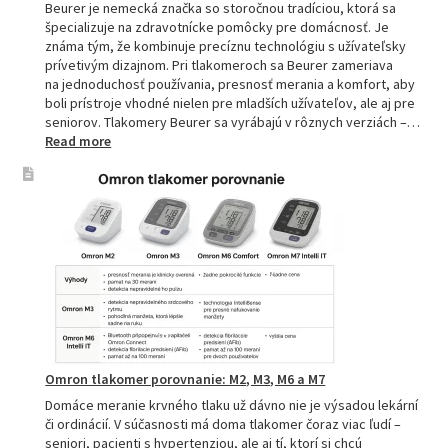
Beurer je nemecká značka so storočnou tradíciou, ktorá sa
špecializuje na zdravotnícke pomôcky pre domácnosť. Je
známa tým, že kombinuje precíznu technológiu s užívateľsky
prívetivým dizajnom. Pri tlakomeroch sa Beurer zameriava
na jednoduchosť používania, presnosť merania a komfort, aby
boli prístroje vhodné nielen pre mladších užívateľov, ale aj pre
seniorov. Tlakomery Beurer sa vyrábajú v rôznych verziách –…
:
Read more
Beurer
tlakomery
–
spoľahlivý
pomocník
pre
zdravie
Omron tlakomer porovnanie: M2, M3, M6 a M7
Domáce meranie krvného tlaku už dávno nie je výsadou lekární
či ordinácií. V súčasnosti má doma tlakomer čoraz viac ľudí –
seniori, pacienti s hypertenziou, ale aj tí, ktorí si chcú