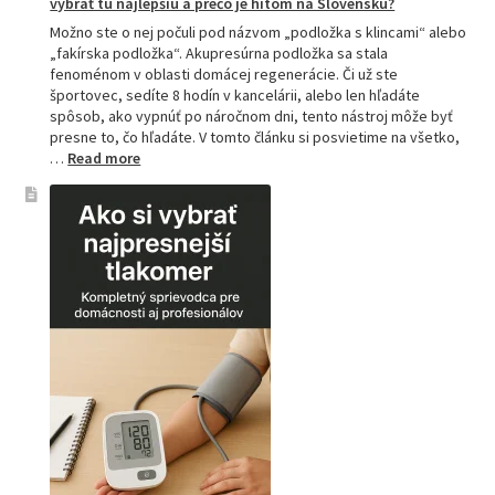
vybrať tú najlepšiu a prečo je hitom na Slovensku?
Možno ste o nej počuli pod názvom „podložka s klincami“ alebo
„fakírska podložka“. Akupresúrna podložka sa stala
fenoménom v oblasti domácej regenerácie. Či už ste
športovec, sedíte 8 hodín v kancelárii, alebo len hľadáte
spôsob, ako vypnúť po náročnom dni, tento nástroj môže byť
presne to, čo hľadáte. V tomto článku si posvietime na všetko,
:
…
Read more
Kompletný
sprievodca
akupresúrnou
podložkou:
Ako
si
vybrať
tú
najlepšiu
a
prečo
je
hitom
na
Slovensku?