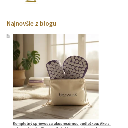
Najnovšie z blogu
Kompletný sprievodca akupresúrnou podložkou: Ako si