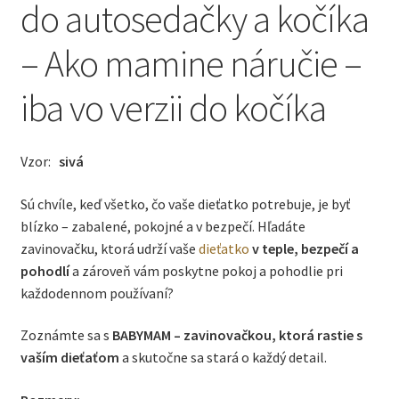
do autosedačky a kočíka
– Ako mamine náručie –
iba vo verzii do kočíka
Vzor:
sivá
Sú chvíle, keď všetko, čo vaše dieťatko potrebuje, je byť
blízko – zabalené, pokojné a v bezpečí. Hľadáte
zavinovačku, ktorá udrží vaše
dieťatko
v teple, bezpečí a
pohodlí
a zároveň vám poskytne pokoj a pohodlie pri
každodennom používaní?
Zoznámte sa s
BABYMAM – zavinovačkou, ktorá rastie s
vaším dieťaťom
a skutočne sa stará o každý detail.