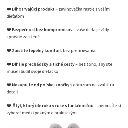
❤️ Dlhotrvajúci produkt
– zavinovačka rastie s vaším
dieťaťom
❤️
Bezpečnosť bez kompromisov
– vaše dieťa je vždy
správne zaistené
❤️
Zaistite
tepelný komfort
bez prehrievania
❤️
Dlhšie prechádzky a tiché cesty
– bez toho, aby ste
museli budiť svoje dieťatko
❤️
Nakupujte od
poľskej značky
s dôrazom na kvalitu a
detail
❤️
Štýl, ktorý ide ruka v ruke s funkčnosťou
– nemusíte si
vyberať medzi pekným a praktickým.