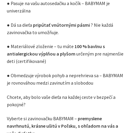
● Pasuje na vašu autosedačku a kočík – BABYMAM je
univerzálna
● Dá sa dieťa
pripútať vnútornými pásmi
? Nie každá
zavinovačka to umožňuje.
● Materiálové zloženie – tu máte
100 % bavlnu s
antialergickou výplňou a plyšom
určeným pre najmenšie
deti (certifikované)
● Obmedzuje výrobok pohyb a neprehrieva sa – BABYMAM
je rovnováhou medzi zavinutím a slobodou
Chcete, aby bolo vaše dieťa na každej ceste v bezpečí a
pokojné?
Vyberte si zavinovačku BABYMAM –
premyslene
navrhnutú, krásne ušitú v Poľsku, s ohľadom na vás a