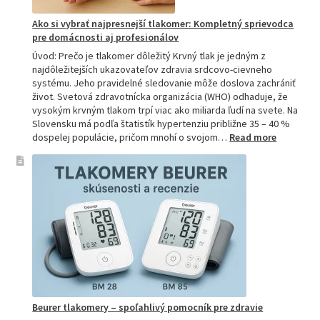
Ako si vybrať najpresnejší tlakomer: Kompletný sprievodca
pre domácnosti aj profesionálov
Úvod: Prečo je tlakomer dôležitý Krvný tlak je jedným z
najdôležitejších ukazovateľov zdravia srdcovo-cievneho
systému. Jeho pravidelné sledovanie môže doslova zachrániť
život. Svetová zdravotnícka organizácia (WHO) odhaduje, že
vysokým krvným tlakom trpí viac ako miliarda ľudí na svete. Na
Slovensku má podľa štatistík hypertenziu približne 35 – 40 %
:
dospelej populácie, pričom mnohí o svojom…
Read more
Ako
si
vybrať
najpresne
tlakomer:
Kompletn
sprievod
pre
domácnos
aj
profesion
Beurer tlakomery – spoľahlivý pomocník pre zdravie