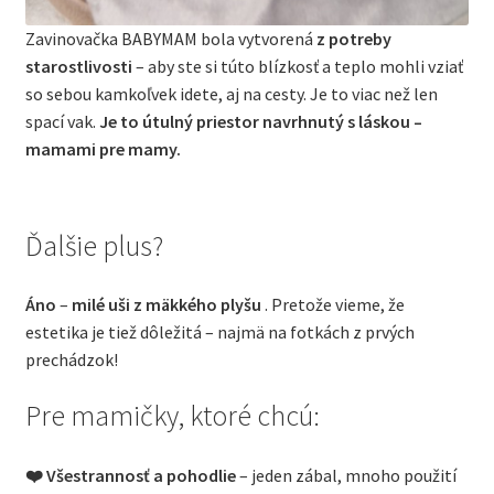
Zavinovačka BABYMAM bola vytvorená
z potreby
starostlivosti
– aby ste si túto blízkosť a teplo mohli vziať
so sebou kamkoľvek idete, aj na cesty. Je to viac než len
spací vak.
Je to útulný priestor navrhnutý s láskou –
mamami pre mamy.
Ďalšie plus?
Áno
–
milé uši z mäkkého plyšu
. Pretože vieme, že
estetika je tiež dôležitá – najmä na fotkách z prvých
prechádzok!
Pre mamičky, ktoré chcú:
❤️ Všestrannosť a pohodlie
– jeden zábal, mnoho použití