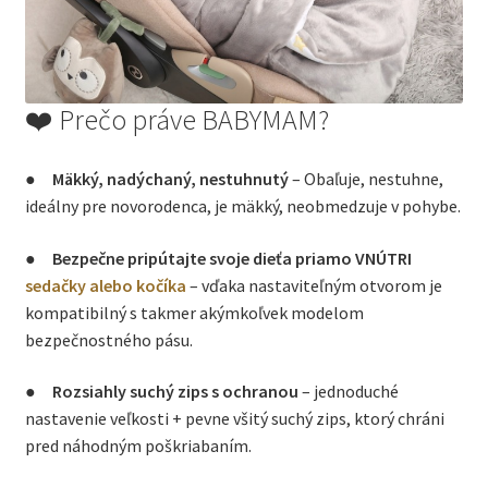
❤️ Prečo práve BABYMAM?
●
Mäkký, nadýchaný, nestuhnutý
– Obaľuje, nestuhne,
ideálny pre novorodenca, je mäkký, neobmedzuje v pohybe.
●
Bezpečne pripútajte svoje dieťa priamo VNÚTRI
sedačky alebo kočíka
– vďaka nastaviteľným otvorom je
kompatibilný s takmer akýmkoľvek modelom
bezpečnostného pásu.
●
Rozsiahly suchý zips s ochranou
– jednoduché
nastavenie veľkosti + pevne všitý suchý zips, ktorý chráni
pred náhodným poškriabaním.