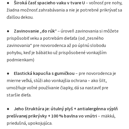
●
Široká časť spacieho vaku v tvare U
– voľnosť pre nohy,
žiadna možnosť zahrabávania a nie je potrebné prikrývať sa
ďalšou dekou.
●
Zavinovanie „do rúk“
– úroveň zavinovania si môžete
prispôsobiť veku a potrebám dieťaťa (od „tesného
zavinovania“ pre novorodenca až po úplnú slobodu
pohybu, keď je bábätko už prispôsobené vonkajším
podmienkam)
●
Elastická kapucňa s gumičkou
– pre novorodenca je
mierne veľká, slúži ako vonkajšia ochrana – ako šilt,
umožňuje voľné používanie čiapky, dá sa nastaviť pre
staršie dieťa.
●
Jeho štruktúra je: útulný plyš + antialergénna výplň
prešívanej prikrývky + 100 % bavlna vo vnútri
– mäkká,
priedušná, upokojujúca.