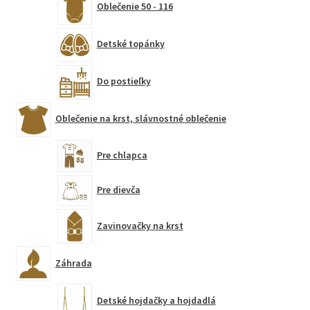
Oblečenie 50 - 116
Detské topánky
Do postieľky
Oblečenie na krst, slávnostné oblečenie
Pre chlapca
Pre dievča
Zavinovačky na krst
Záhrada
Detské hojdačky a hojdadlá