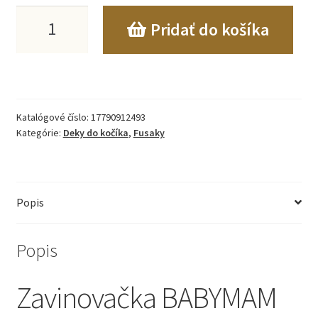
množstvo
Pridať do košíka
Zavinovačka
do
kočíka,
Katalógové číslo:
17790912493
nosič,
Kategórie:
Deky do kočíka
,
Fusaky
zapínanie,
teplá,
Popis
bavlnená,
plyšová
Popis
-
sivá
Zavinovačka BABYMAM