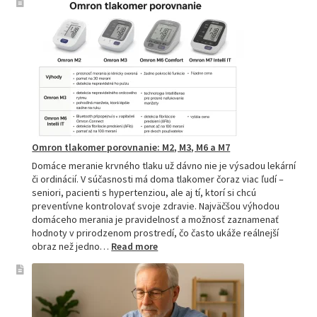
tlakomery
–
spoľahlivý
pomocník
pre
zdravie
Omron tlakomer porovnanie: M2, M3, M6 a M7
Domáce meranie krvného tlaku už dávno nie je výsadou lekární
či ordinácií. V súčasnosti má doma tlakomer čoraz viac ľudí –
seniori, pacienti s hypertenziou, ale aj tí, ktorí si chcú
preventívne kontrolovať svoje zdravie. Najväčšou výhodou
domáceho merania je pravidelnosť a možnosť zaznamenať
hodnoty v prirodzenom prostredí, čo často ukáže reálnejší
:
obraz než jedno…
Read more
Omron
tlakomer
porovnanie:
M2,
M3,