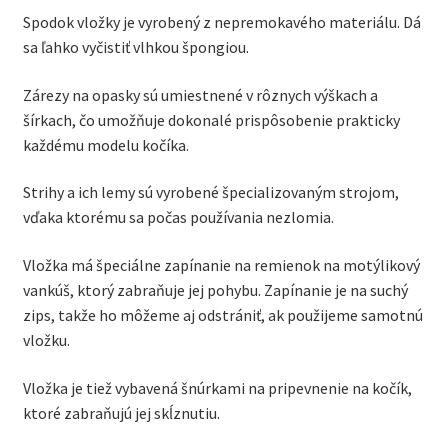
Spodok vložky je vyrobený z nepremokavého materiálu. Dá
sa ľahko vyčistiť vlhkou špongiou.
Zárezy na opasky sú umiestnené v rôznych výškach a
šírkach, čo umožňuje dokonalé prispôsobenie prakticky
každému modelu kočíka.
Strihy a ich lemy sú vyrobené špecializovaným strojom,
vďaka ktorému sa počas používania nezlomia.
Vložka má špeciálne zapínanie na remienok na motýlikový
vankúš, ktorý zabraňuje jej pohybu. Zapínanie je na suchý
zips, takže ho môžeme aj odstrániť, ak použijeme samotnú
vložku.
Vložka je tiež vybavená šnúrkami na pripevnenie na kočík,
ktoré zabraňujú jej skĺznutiu.