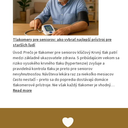
M6
a
M7
Tlakomery pre seniorov: ako vybrať najlepší prístroj pre
starších ľudí
Úvod: Prečo je tlakomer pre seniorov kľúčový Krvný tlak patrí
medzi základné ukazovatele zdravia. S pribúdajúcim vekom sa
riziko vysokého krvného tlaku (hypertenzie) zvyšuje a
pravidelná kontrola tlaku je preto pre seniorov
nevyhnutnosťou. Návšteva lekára raz za niekoľko mesiacov
často nestačí – preto sa do popredia dostávajú domáce
tlakomerové prístroje. Nie však každý tlakomer je vhodný…
:
Read more
Tlakomery
pre
seniorov:
ako
vybrať
najlepší
prístroj