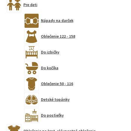
Pre deti
Nápady na darček
Oblečenie 122 - 158
Do izbičky
Do kočíka
Oblečenie 50 - 116
Detské topánky
Do postieľky
Oblečenie na krst, slávnostné oblečenie