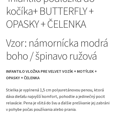
kočíka+ BUTTERFLY +
OPASKY + ČELENKA
Vzor: námornícka modrá
boho / špinavo ružová
INFANTILO VLOŽKA PRE VELVET VOZÍK + MOTÝLEK +
OPASKY + ČELENKA
Stielka je vyplnená 1,5 cm polyuretánovou penou, ktorá
dáva dieťaťu najvyšší komfort, pohodlie a jedinečný pocit
relaxácie. Pena je všitá do švu a ďalšie prešívanie jej zabráni
v pohybe počas používania alebo prania.