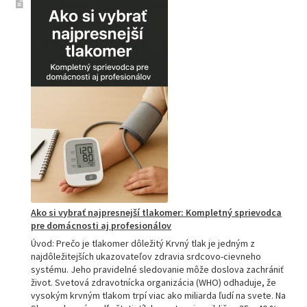
sprievodca
akupresúrnou
podložkou:
Ako
si
vybrať
tú
najlepšiu
a
prečo
je
hitom
na
Slovensku?
Ako si vybrať najpresnejší tlakomer: Kompletný sprievodca
pre domácnosti aj profesionálov
Úvod: Prečo je tlakomer dôležitý Krvný tlak je jedným z
najdôležitejších ukazovateľov zdravia srdcovo-cievneho
systému. Jeho pravidelné sledovanie môže doslova zachrániť
život. Svetová zdravotnícka organizácia (WHO) odhaduje, že
vysokým krvným tlakom trpí viac ako miliarda ľudí na svete. Na