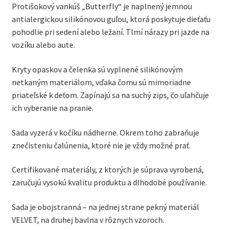
Protišokový vankúš „Butterfly“ je naplnený jemnou
antialergickou silikónovou guľou, ktorá poskytuje dieťaťu
pohodlie pri sedení alebo ležaní. Tlmí nárazy pri jazde na
vozíku alebo aute.
Kryty opaskov a čelenka sú vyplnené silikónovým
netkaným materiálom, vďaka čomu sú mimoriadne
priateľské k deťom. Zapínajú sa na suchý zips, čo uľahčuje
ich vyberanie na pranie.
Sada vyzerá v kočíku nádherne. Okrem toho zabraňuje
znečisteniu čalúnenia, ktoré nie je vždy možné prať.
Certifikované materiály, z ktorých je súprava vyrobená,
zaručujú vysokú kvalitu produktu a dlhodobé používanie.
Sada je obojstranná – na jednej strane pekný materiál
VELVET, na druhej bavlna v rôznych vzoroch.