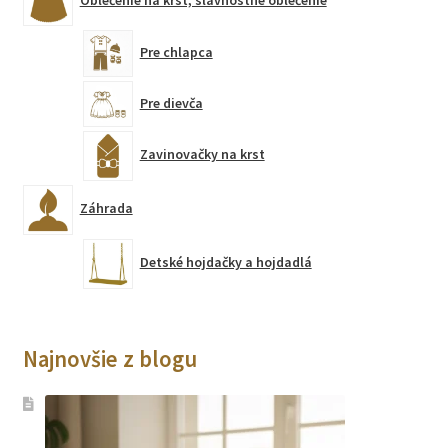
Pre chlapca
Pre dievča
Zavinovačky na krst
Záhrada
Detské hojdačky a hojdadlá
Najnovšie z blogu