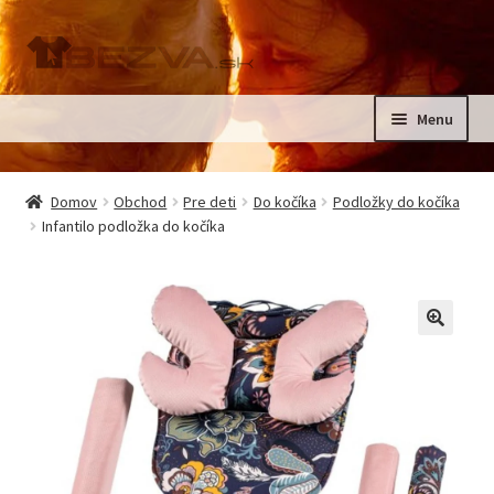
Preskočiť
Preskočiť
na
na
navigáciu
obsah
Menu
Rozbali
Domov
podrad
Domov
Obchod
Pre deti
Do kočíka
Podložky do kočíka
menu
Rozbali
Infantilo podložka do kočíka
Pre deti
podrad
menu
Oblečenie na krst, slávnostné oblečenie
Kontakt
🔍