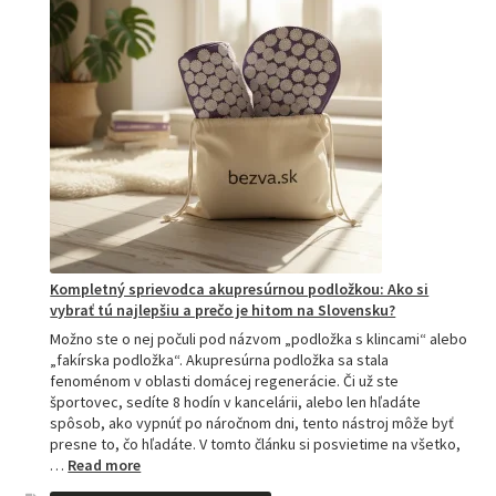
Kompletný sprievodca akupresúrnou podložkou: Ako si
vybrať tú najlepšiu a prečo je hitom na Slovensku?
Možno ste o nej počuli pod názvom „podložka s klincami“ alebo
„fakírska podložka“. Akupresúrna podložka sa stala
fenoménom v oblasti domácej regenerácie. Či už ste
športovec, sedíte 8 hodín v kancelárii, alebo len hľadáte
spôsob, ako vypnúť po náročnom dni, tento nástroj môže byť
presne to, čo hľadáte. V tomto článku si posvietime na všetko,
:
…
Read more
Kompletný