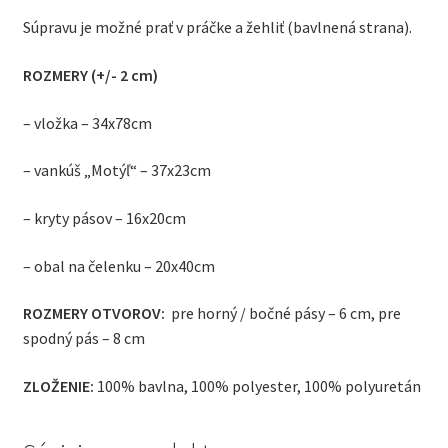
Súpravu je možné prať v práčke a žehliť (bavlnená strana).
ROZMERY (+/- 2 cm)
– vložka – 34x78cm
– vankúš „Motýľ“ – 37x23cm
– kryty pásov – 16x20cm
– obal na čelenku – 20x40cm
ROZMERY OTVOROV:
pre horný / bočné pásy – 6 cm, pre
spodný pás – 8 cm
ZLOŽENIE:
100% bavlna, 100% polyester, 100% polyuretán