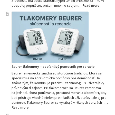
Slovensku má podľa štatistík hypertenziu približne 35 – 40 %
:
dospelej populácie, pričom mnohí o svojom…
Read more
Ako
si
vybrať
najpresne
tlakomer:
Kompletn
sprievod
pre
domácnos
aj
profesion
Beurer tlakomery – spoľahlivý pomocník pre zdravie
Beurer je nemecká značka so storočnou tradíciou, ktorá sa
špecializuje na zdravotnícke pomôcky pre domácnosť. Je
známa tým, že kombinuje precíznu technológiu s užívateľsky
prívetivým dizajnom. Pri tlakomeroch sa Beurer zameriava
na jednoduchosť používania, presnosť merania a komfort, aby
boli prístroje vhodné nielen pre mladších užívateľov, ale aj pre
seniorov. Tlakomery Beurer sa vyrábajú v rôznych verziách –…
:
Read more
Beurer