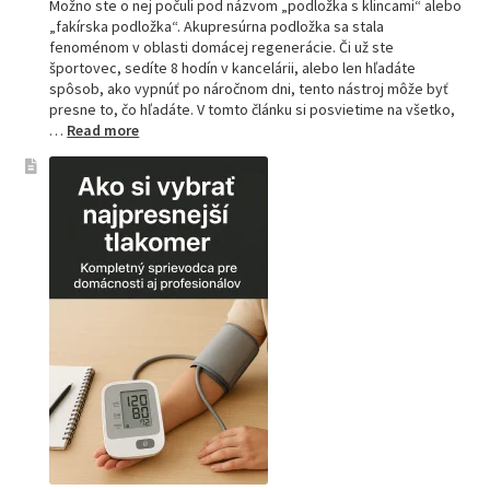
Možno ste o nej počuli pod názvom „podložka s klincami“ alebo
„fakírska podložka“. Akupresúrna podložka sa stala
fenoménom v oblasti domácej regenerácie. Či už ste
športovec, sedíte 8 hodín v kancelárii, alebo len hľadáte
spôsob, ako vypnúť po náročnom dni, tento nástroj môže byť
presne to, čo hľadáte. V tomto článku si posvietime na všetko,
:
…
Read more
Kompletný
sprievodca
akupresúrnou
podložkou:
Ako
si
vybrať
tú
najlepšiu
a
prečo
je
hitom
na
Slovensku?