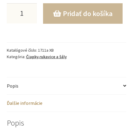
množstvo
Pridať do košíka
Súprava
čiapka
+
Katalógové číslo:
1711a XB
zateplená
Kategória:
Čiapky,rukavice a šály
šatka
56(38)-86(48)
Popis
cik-
cak
Ďalšie informácie
Popis