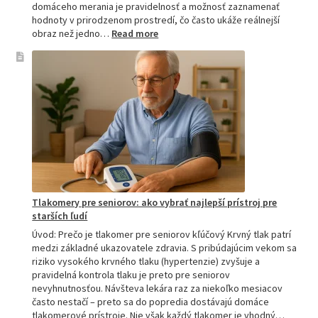
domáceho merania je pravidelnosť a možnosť zaznamenať
hodnoty v prirodzenom prostredí, čo často ukáže reálnejší
:
obraz než jedno…
Read more
Omron
tlakomer
porovnanie:
M2,
M3,
M6
a
M7
Tlakomery pre seniorov: ako vybrať najlepší prístroj pre
starších ľudí
Úvod: Prečo je tlakomer pre seniorov kľúčový Krvný tlak patrí
medzi základné ukazovatele zdravia. S pribúdajúcim vekom sa
riziko vysokého krvného tlaku (hypertenzie) zvyšuje a
pravidelná kontrola tlaku je preto pre seniorov
nevyhnutnosťou. Návšteva lekára raz za niekoľko mesiacov
často nestačí – preto sa do popredia dostávajú domáce
tlakomerové prístroje. Nie však každý tlakomer je vhodný…