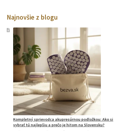
Najnovšie z blogu
Kompletný sprievodca akupresúrnou podložkou: Ako si
vybrať tú najlepšiu a prečo je hitom na Slovensku?