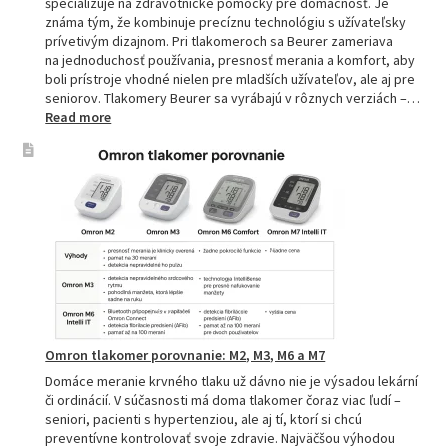
špecializuje na zdravotnícke pomôcky pre domácnosť. Je
známa tým, že kombinuje precíznu technológiu s užívateľsky
prívetivým dizajnom. Pri tlakomeroch sa Beurer zameriava
na jednoduchosť používania, presnosť merania a komfort, aby
boli prístroje vhodné nielen pre mladších užívateľov, ale aj pre
seniorov. Tlakomery Beurer sa vyrábajú v rôznych verziách –…
:
Read more
Beurer
tlakomery
–
spoľahlivý
pomocník
pre
zdravie
Omron tlakomer porovnanie: M2, M3, M6 a M7
Domáce meranie krvného tlaku už dávno nie je výsadou lekární
či ordinácií. V súčasnosti má doma tlakomer čoraz viac ľudí –
seniori, pacienti s hypertenziou, ale aj tí, ktorí si chcú
preventívne kontrolovať svoje zdravie. Najväčšou výhodou