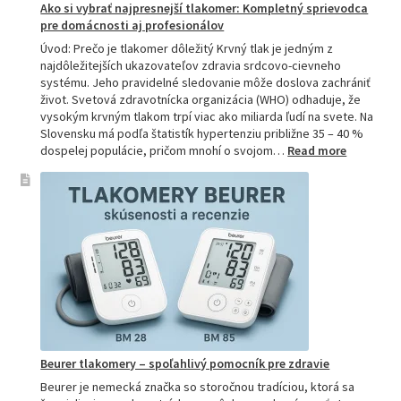
Ako si vybrať najpresnejší tlakomer: Kompletný sprievodca
pre domácnosti aj profesionálov
Úvod: Prečo je tlakomer dôležitý Krvný tlak je jedným z
najdôležitejších ukazovateľov zdravia srdcovo-cievneho
systému. Jeho pravidelné sledovanie môže doslova zachrániť
život. Svetová zdravotnícka organizácia (WHO) odhaduje, že
vysokým krvným tlakom trpí viac ako miliarda ľudí na svete. Na
Slovensku má podľa štatistík hypertenziu približne 35 – 40 %
:
dospelej populácie, pričom mnohí o svojom…
Read more
Ako
si
vybrať
najpresne
tlakomer:
Kompletn
sprievod
pre
domácnos
aj
profesion
Beurer tlakomery – spoľahlivý pomocník pre zdravie
Beurer je nemecká značka so storočnou tradíciou, ktorá sa