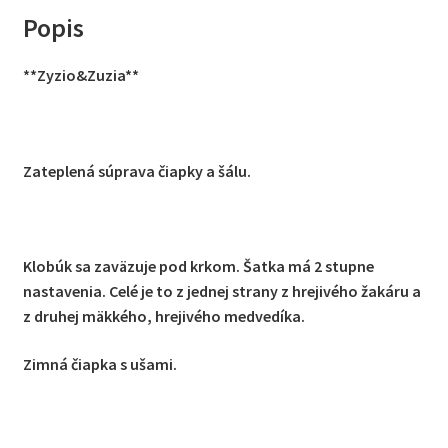
Popis
**Zyzio&Zuzia**
Zateplená súprava čiapky a šálu.
Klobúk sa zaväzuje pod krkom. Šatka má 2 stupne
nastavenia. Celé je to z jednej strany z hrejivého žakáru a
z druhej mäkkého, hrejivého medvedíka.
Zimná čiapka s ušami.