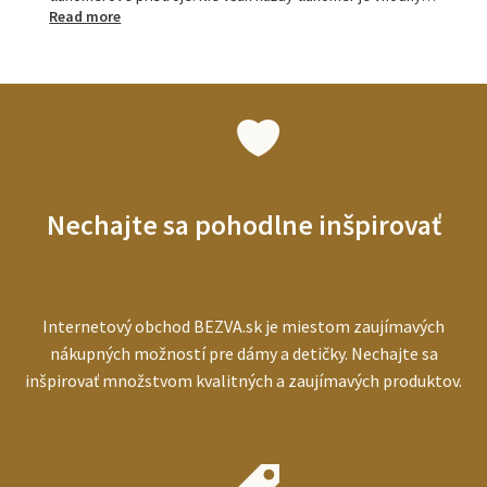
:
Read more
Tlakomery
pre
seniorov:
ako
vybrať
najlepší
prístroj
pre
starších
Nechajte sa pohodlne inšpirovať
ľudí
Internetový obchod BEZVA.sk je miestom zaujímavých
nákupných možností pre dámy a detičky. Nechajte sa
inšpirovať množstvom kvalitných a zaujímavých produktov.