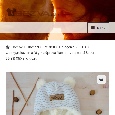
Preskočiť
Preskočiť
na
na
navigáciu
obsah
Menu
Rozbali
Domov
podrad
Domov
Obchod
Pre deti
Oblečenie 50 - 116
menu
Rozbali
Čiapky,rukavice a šály
Súprava čiapka + zateplená šatka
Pre deti
56(38)-86(48) cik-cak
podrad
menu
Oblečenie na krst, slávnostné oblečenie
Kontakt
🔍