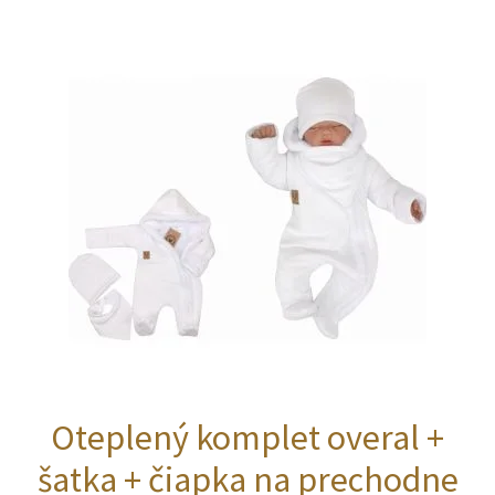
variantov.
Možnosti
si
môžete
vybrať
na
stránke
produktu.
Oteplený komplet overal +
šatka + čiapka na prechodne