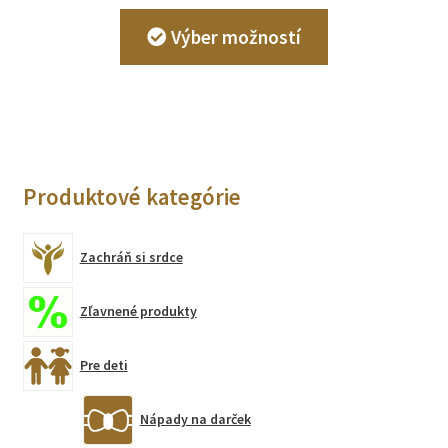
Tento
Výber možností
produkt
má
viacero
variantov.
Možnosti
si
Produktové kategórie
môžete
vybrať
na
Zachráň si srdce
stránke
produktu.
Zľavnené produkty
Pre deti
Nápady na darček