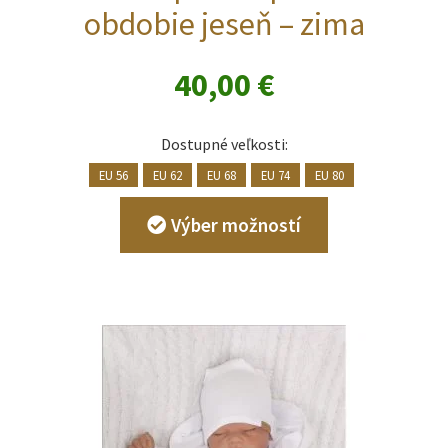
obdobie jeseň – zima
40,00
€
Dostupné veľkosti:
EU 56
EU 62
EU 68
EU 74
EU 80
Tento
Výber možností
produkt
má
viacero
variantov.
Možnosti
si
môžete
vybrať
na