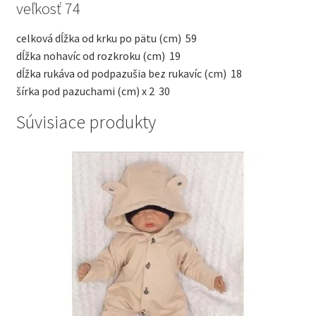
veľkosť 74
celková dĺžka od krku po pätu (cm)
59
dĺžka nohavíc od rozkroku (cm)
19
dĺžka rukáva od podpazušia bez rukavíc (cm)
18
šírka pod pazuchami (cm) x 2
30
Súvisiace produkty