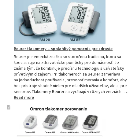
tlakomer:
Kompletn
sprievod
pre
domácnos
aj
profesion
Beurer tlakomery – spoľahlivý pomocník pre zdravie
Beurer je nemecká značka so storočnou tradíciou, ktorá sa
špecializuje na zdravotnícke pomôcky pre domácnosť. Je
známa tým, že kombinuje precíznu technológiu s užívateľsky
prívetivým dizajnom. Pri tlakomeroch sa Beurer zameriava
na jednoduchosť používania, presnosť merania a komfort, aby
boli prístroje vhodné nielen pre mladších užívateľov, ale aj pre
seniorov. Tlakomery Beurer sa vyrábajú v rôznych verziách –…
:
Read more
Beurer
tlakomery
–
spoľahlivý
pomocník
pre