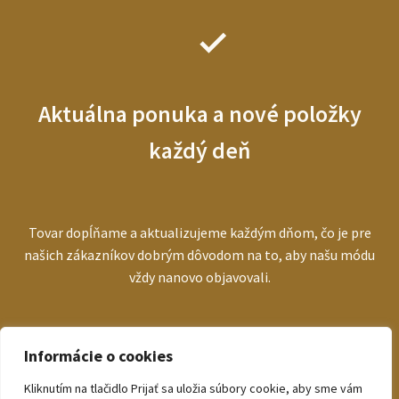
Aktuálna ponuka a nové položky
každý deň
Tovar dopĺňame a aktualizujeme každým dňom, čo je pre
našich zákazníkov dobrým dôvodom na to, aby našu módu
vždy nanovo objavovali.
Informácie o cookies
Kliknutím na tlačidlo Prijať sa uložia súbory cookie, aby sme vám
© bezva.sk 2026