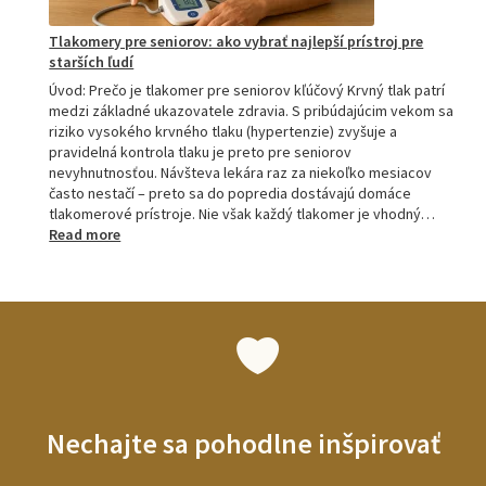
Tlakomery pre seniorov: ako vybrať najlepší prístroj pre
starších ľudí
Úvod: Prečo je tlakomer pre seniorov kľúčový Krvný tlak patrí
medzi základné ukazovatele zdravia. S pribúdajúcim vekom sa
riziko vysokého krvného tlaku (hypertenzie) zvyšuje a
pravidelná kontrola tlaku je preto pre seniorov
nevyhnutnosťou. Návšteva lekára raz za niekoľko mesiacov
často nestačí – preto sa do popredia dostávajú domáce
tlakomerové prístroje. Nie však každý tlakomer je vhodný…
:
Read more
Tlakomery
pre
seniorov:
ako
vybrať
najlepší
prístroj
pre
starších
Nechajte sa pohodlne inšpirovať
ľudí