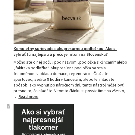
Kompletný sprievodca akupresúrnou podložkou: Ako si
vybrať tú najlepšiu a prečo je hitom na Slovensku?
Možno ste o nej počuli pod názvom „podložka s klincami“ alebo
„fakírska podložka“. Akupresúrna podložka sa stala
fenoménom v oblasti domácej regenerácie. Či už ste
športovec, sedíte 8 hodín v kancelárii, alebo len hľadáte
spôsob, ako vypnúť po náročnom dni, tento nástroj môže byť
presne to, čo hľadáte. V tomto článku si posvietime na všetko,
:
…
Read more
Kompletný
sprievodca
akupresúrnou
podložkou:
Ako
si