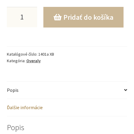
množstvo
Pridať do košíka
Prešívaná,
zateplená
zimná
Katalógové číslo:
1401a XB
bunda
Kategória:
Overaly
veľkosti
56-
Popis
74
so
Ďalšie informácie
sivým
kožúškom
Popis