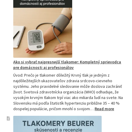
vybrať
tú
najlepšiu
a
prečo
je
hitom
na
Slovensku?
Ako si vybrať najpresnejší tlakomer: Kompletný sprievodca
pre domácnosti aj profesionálov
Úvod: Prečo je tlakomer dôležitý Krvný tlak je jedným z
najdôležitejších ukazovateľov zdravia srdcovo-cievneho
systému. Jeho pravidelné sledovanie môže doslova zachrániť
život. Svetová zdravotnícka organizácia (WHO) odhaduje, že
vysokým krvným tlakom trpí viac ako miliarda ľudí na svete. Na
Slovensku má podľa štatistík hypertenziu približne 35 – 40 %
:
dospelej populácie, pričom mnohí o svojom…
Read more
Ako
si
vybrať
najpresne