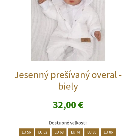
stránke
produktu.
Jesenný prešívaný overal -
biely
32,00
€
Dostupné veľkosti:
EU 56
EU 62
EU 68
EU 74
EU 80
EU 86