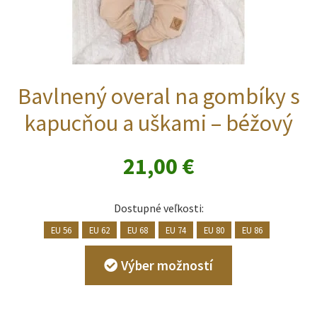
Bavlnený overal na gombíky s
kapucňou a uškami – béžový
21,00
€
Dostupné veľkosti:
EU 56
EU 62
EU 68
EU 74
EU 80
EU 86
Tento
Výber možností
produkt
má
viacero