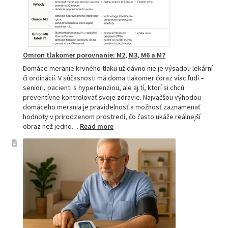
zdravie
Omron tlakomer porovnanie: M2, M3, M6 a M7
Domáce meranie krvného tlaku už dávno nie je výsadou lekární
či ordinácií. V súčasnosti má doma tlakomer čoraz viac ľudí –
seniori, pacienti s hypertenziou, ale aj tí, ktorí si chcú
preventívne kontrolovať svoje zdravie. Najväčšou výhodou
domáceho merania je pravidelnosť a možnosť zaznamenať
hodnoty v prirodzenom prostredí, čo často ukáže reálnejší
:
obraz než jedno…
Read more
Omron
tlakomer
porovnanie:
M2,
M3,
M6
a
M7