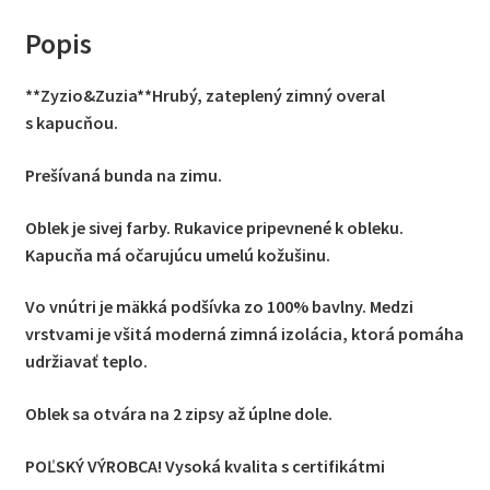
Popis
**Zyzio&Zuzia**
Hrubý, zateplený zimný overal
s
kapucňou.
Prešívaná bunda na zimu.
Oblek je sivej farby. Rukavice pripevnené k obleku.
Kapucňa má očarujúcu umelú kožušinu.
Vo vnútri je mäkká podšívka zo 100% bavlny. Medzi
vrstvami je všitá moderná zimná izolácia, ktorá pomáha
udržiavať teplo.
Oblek sa otvára na 2 zipsy až úplne dole.
POĽSKÝ VÝROBCA! Vysoká kvalita s certifikátmi