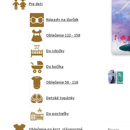
Pre deti
Nápady na darček
Oblečenie 122 - 158
Do izbičky
Do kočíka
Oblečenie 50 - 116
Detské topánky
Do postieľky
Oblečenie na krst, slávnostné
Popis