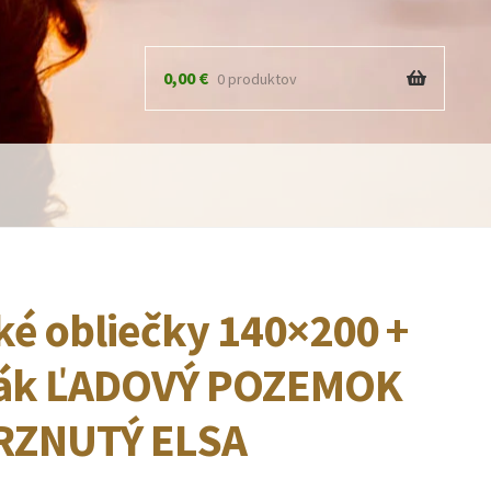
0,00
€
0 produktov
ké obliečky 140×200 +
ák ĽADOVÝ POZEMOK
RZNUTÝ ELSA