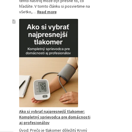
tento nástroj môže byť presne to, čo
hľadáte. V tomto článku si posvietime na
:
všetko,…
Read more
Kompletný
sprievodca
akupresúrnou
podložkou:
Ako
si
vybrať
tú
najlepšiu
a
prečo
je
hitom
na
Slovensku?
Ako si vybrať najpresnejší tlakomer:
Kompletný sprievodca pre domácnosti
aj profesionálov
Úvod: Prečo je tlakomer dôležitý Krvný