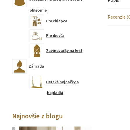
oblečenie
Recenzie (0
Pre chlapca
Pre dievča
Zavinovačky na krst
Záhrada
Detské hojdačky a
hojdadlá
Najnovšie z blogu