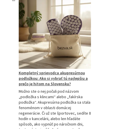
Kompletný sprievodca akupresúrnou
podložkou: Ako si vybrať tú najlepšiu a
prečo je hitom na Slovensku?
Možno ste o nej počuli pod názvom
„podložka s klincami“ alebo „fakírska
podložka“. Akupresúrna podložka sa stala
fenoménom v oblasti domácej
regenerácie. Či už ste športovec, sedíte 8
hodín v kancelárii, alebo len hľadáte
spôsob, ako vypnúť po náročnom dni,