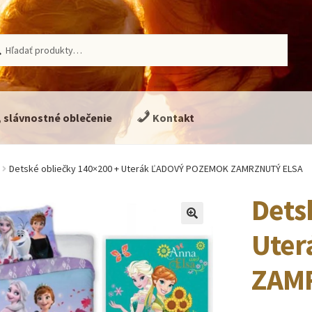
ať:
adávanie
, slávnostné oblečenie
Kontakt
Detské obliečky 140×200 + Uterák ĽADOVÝ POZEMOK ZAMRZNUTÝ ELSA
Dets
🔍
Uter
ZAM