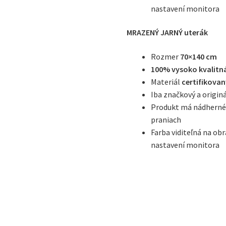
nastavení monitora
MRAZENÝ JARNÝ uterák
Rozmer
70×140 cm
100% vysoko kvalitn
Materiál
certifikova
Iba značkový a origin
Produkt má nádherné,
praniach
Farba viditeľná na o
nastavení monitora