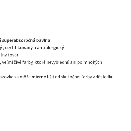
á superabsorpčná bavlna
ný
,
certifikovaný
a
antialergický
álny tovar
 veľmi živé farby, ktoré nevyblednú ani po mnohých
brazovke sa môže
mierne
líšiť od skutočnej farby v dôsledku