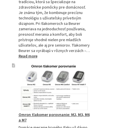
tradíciou, ktorá sa špecializuje na
zdravotnícke pomôcky pre domácnosť.
Je známa tým, že kombinuje precíznu
technológiu s užívateľsky prívetivým
dizajnom. Pri tlakomeroch sa Beurer
zameriava na jednoduchosť používania,
presnosť merania a komfort, aby boli
prístroje vhodné nielen pre mladších
užívateľov, ale aj pre seniorov. Tlakomery
Beurer sa vyrábajú v rôznych verziách –…
:
Read more
Beurer
tlakomery
–
spoľahlivý
pomocník
pre
zdravie
Omron tlakomer porovnanie: M2, M3, M6
a M7
Domáce meranie krvného tlaku už dávno