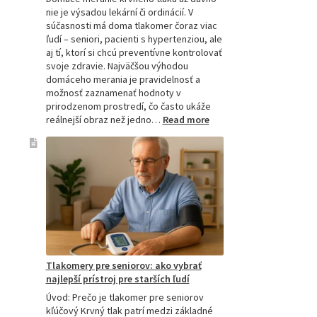
nie je výsadou lekární či ordinácií. V
súčasnosti má doma tlakomer čoraz viac
ľudí – seniori, pacienti s hypertenziou, ale
aj tí, ktorí si chcú preventívne kontrolovať
svoje zdravie. Najväčšou výhodou
domáceho merania je pravidelnosť a
možnosť zaznamenať hodnoty v
prirodzenom prostredí, čo často ukáže
:
reálnejší obraz než jedno…
Read more
Omron
tlakomer
porovnanie:
M2,
M3,
M6
a
M7
Tlakomery pre seniorov: ako vybrať
najlepší prístroj pre starších ľudí
Úvod: Prečo je tlakomer pre seniorov
kľúčový Krvný tlak patrí medzi základné