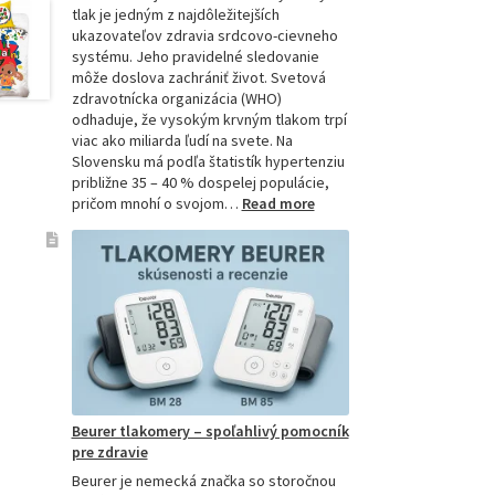
tlak je jedným z najdôležitejších
ukazovateľov zdravia srdcovo-cievneho
systému. Jeho pravidelné sledovanie
môže doslova zachrániť život. Svetová
zdravotnícka organizácia (WHO)
odhaduje, že vysokým krvným tlakom trpí
viac ako miliarda ľudí na svete. Na
Slovensku má podľa štatistík hypertenziu
približne 35 – 40 % dospelej populácie,
:
pričom mnohí o svojom…
Read more
Ako
si
vybrať
najpresnejší
tlakomer:
Kompletný
sprievodca
pre
domácnosti
aj
Beurer tlakomery – spoľahlivý pomocník
profesionálov
pre zdravie
Beurer je nemecká značka so storočnou