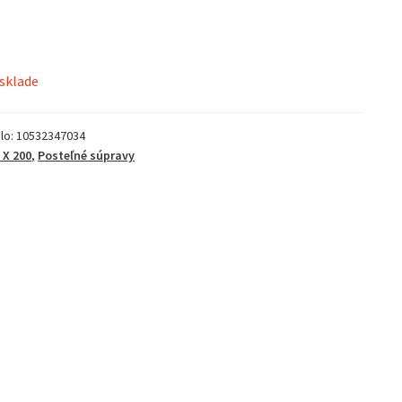
 sklade
lo:
10532347034
 X 200
,
Posteľné súpravy