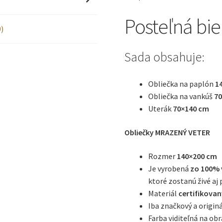
Posteľná bie
)
Sada obsahuje:
Obliečka na paplón
1
Obliečka na vankúš
7
Uterák
70×140 cm
Obliečky MRAZENÝ VETER
Rozmer
140×200 cm
Je vyrobená
zo 100% 
ktoré zostanú živé aj
Materiál
certifikova
Iba značkový a origin
Farba viditeľná na o