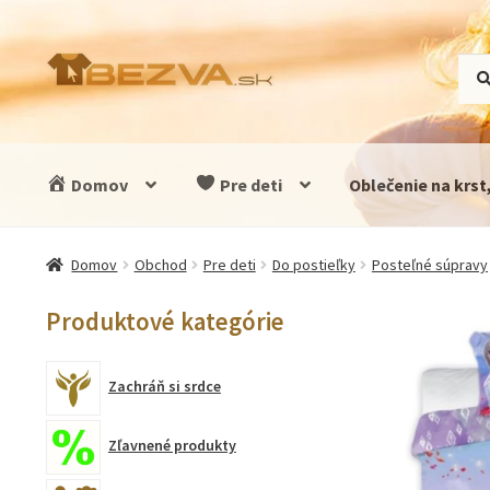
Preskočiť
Preskočiť
Hľad
Vyhľ
na
na
navigáciu
obsah
Domov
Pre deti
Oblečenie na krst
Domov
Obchod
Pre deti
Do postieľky
Posteľné súpravy
Produktové kategórie
Zachráň si srdce
Zľavnené produkty