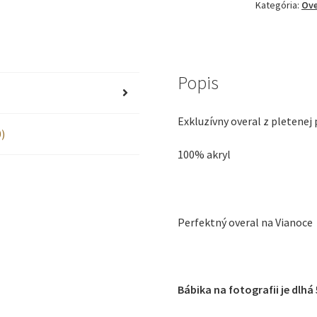
Kategória:
Ove
NA
VIANOCE
56-
Popis
86
Exkluzívny overal z pletenej
SANTA
)
100% akryl
CLAUS
Perfektný overal na Vianoce
Bábika na fotografii je dlhá