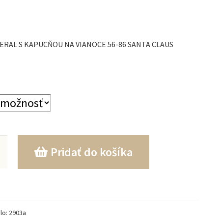
ERAL S KAPUCŇOU NA VIANOCE 56-86 SANTA CLAUS
o
Pridať do košíka
Ý
lo:
2903a
OU