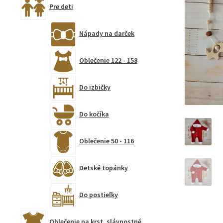
Pre deti
Nápady na darček
Oblečenie 122 - 158
Do izbičky
Do kočíka
Oblečenie 50 - 116
Detské topánky
Do postieľky
Oblečenie na krst, slávnostné