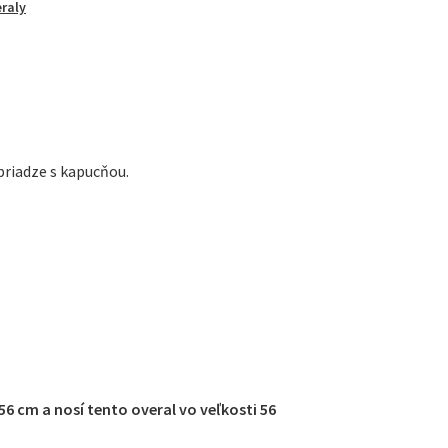
raly
 priadze s kapucňou.
 56 cm a nosí tento overal vo veľkosti 56