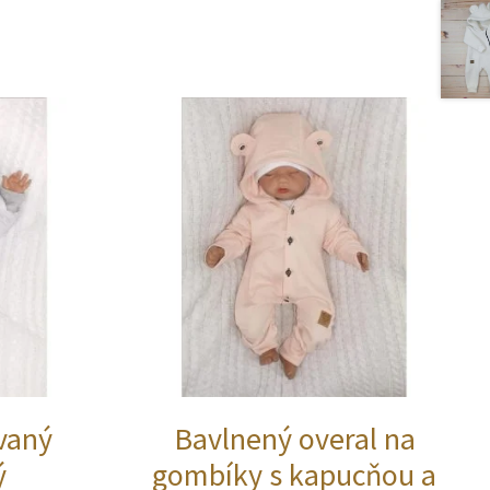
vaný
Bavlnený overal na
ý
gombíky s kapucňou a