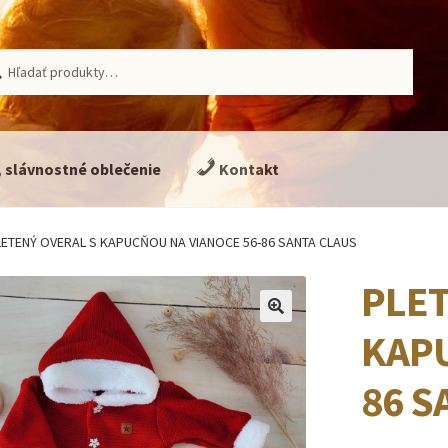
ať:
adávanie
, slávnostné oblečenie
Kontakt
LETENÝ OVERAL S KAPUCŇOU NA VIANOCE 56-86 SANTA CLAUS
PLET
🔍
KAPU
86 S