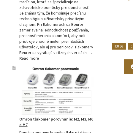
tradíciou, ktorá sa špecializuje na
zdravotnícke pomôcky pre domácnosť.
Je známa tým, že kombinuje precíznu
technológiu s užívateľsky prívetivým
dizajnom. Pri tlakomeroch sa Beurer
zameriava na jednoduchosť používania,
presnosť merania a komfort, aby boli
prístroje vhodné nielen pre mladších
užívateľov, ale aj pre seniorov. Tlakomery
EU 56
E
Beurer sa vyrábajú v rôznych verziách –…
:
Read more
Beurer
tlakomery
–
spoľahlivý
pomocník
pre
zdravie
Omron tlakomer porovnanie: M2, M3, M6
a M7
Domáce meranie krvného tlaku už dávno