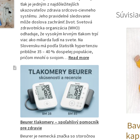
tlak je jedným z najdôležitejších
ukazovateľov zdravia srdcovo-cievneho
Súvisia
systému. Jeho pravidelné sledovanie
môže doslova zachrániť život. Svetová
zdravotnícka organizácia (WHO)
odhaduje, že vysokým krvným tlakom trpí
viac ako miliarda ľudí na svete. Na
Slovensku má podľa štatistík hypertenziu
približne 35 – 40 % dospelej populácie,
:
pričom mnohí o svojom…
Read more
Ako
si
vybrať
najpresnejší
tlakomer:
Kompletný
sprievodca
pre
domácnosti
aj
Beurer tlakomery – spoľahlivý pomocník
Bav
profesionálov
pre zdravie
kap
Beurer je nemecká značka so storočnou