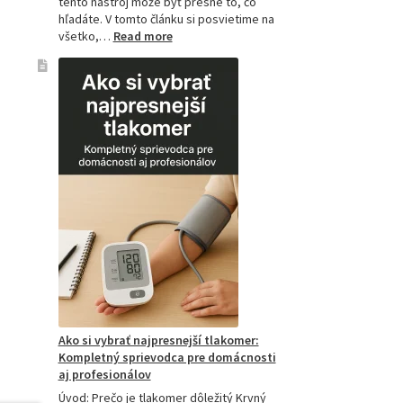
tento nástroj môže byť presne to, čo
hľadáte. V tomto článku si posvietime na
:
všetko,…
Read more
Kompletný
sprievodca
akupresúrnou
podložkou:
Ako
si
vybrať
tú
najlepšiu
a
prečo
je
hitom
na
Slovensku?
Ako si vybrať najpresnejší tlakomer:
Kompletný sprievodca pre domácnosti
aj profesionálov
Úvod: Prečo je tlakomer dôležitý Krvný