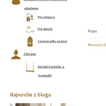
oblečenie
Pre chlapca
Pre dievča
Popis
Zavinovačky na krst
Recenzie (0
Záhrada
Detské hojdačky a
hojdadlá
Najnovšie z blogu