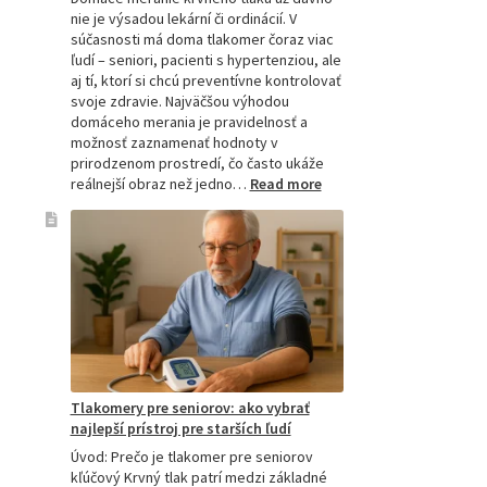
nie je výsadou lekární či ordinácií. V
súčasnosti má doma tlakomer čoraz viac
ľudí – seniori, pacienti s hypertenziou, ale
aj tí, ktorí si chcú preventívne kontrolovať
svoje zdravie. Najväčšou výhodou
domáceho merania je pravidelnosť a
možnosť zaznamenať hodnoty v
prirodzenom prostredí, čo často ukáže
:
reálnejší obraz než jedno…
Read more
Omron
tlakomer
porovnanie:
M2,
M3,
M6
a
M7
Tlakomery pre seniorov: ako vybrať
najlepší prístroj pre starších ľudí
Úvod: Prečo je tlakomer pre seniorov
kľúčový Krvný tlak patrí medzi základné