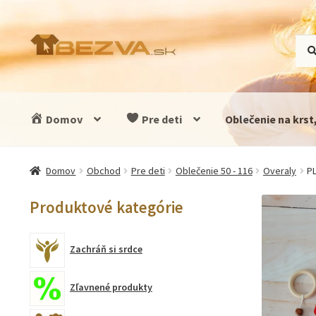
Preskočiť
Preskočiť
Hľad
Vyhľ
na
na
navigáciu
obsah
Domov
Pre deti
Oblečenie na krst
Domov
Obchod
Pre deti
Oblečenie 50 - 116
Overaly
P
Produktové kategórie
Zachráň si srdce
Zľavnené produkty