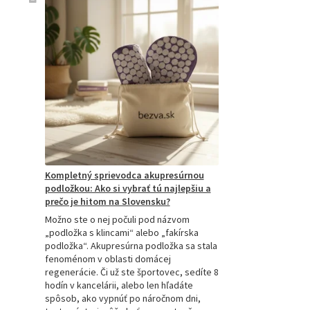
Kompletný sprievodca akupresúrnou
podložkou: Ako si vybrať tú najlepšiu a
prečo je hitom na Slovensku?
Možno ste o nej počuli pod názvom
„podložka s klincami“ alebo „fakírska
podložka“. Akupresúrna podložka sa stala
fenoménom v oblasti domácej
regenerácie. Či už ste športovec, sedíte 8
hodín v kancelárii, alebo len hľadáte
spôsob, ako vypnúť po náročnom dni,