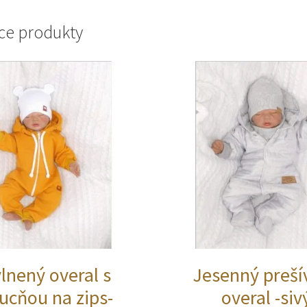
ce produkty
lnený overal s
Jesenný preší
ucňou na zips-
overal -siv