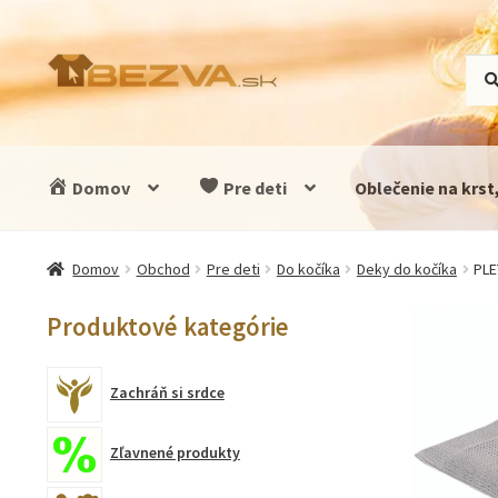
Preskočiť
Preskočiť
Hľad
Vyhľ
na
na
navigáciu
obsah
Domov
Pre deti
Oblečenie na krst
Domov
Obchod
Pre deti
Do kočíka
Deky do kočíka
PLE
Produktové kategórie
Zachráň si srdce
Zľavnené produkty