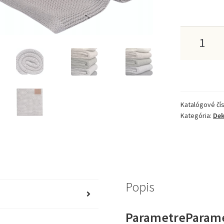
množstv
PLETEN
BAMBUS
DEKA
Katalógové čís
DIAMAN
Kategória:
Dek
80X100
Popis
ParametreParam