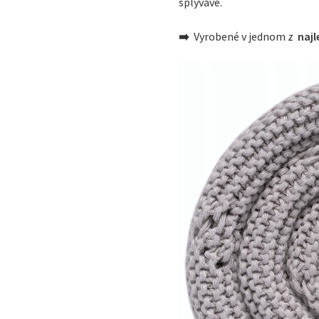
splývavé.
➡️
Vyrobené v jednom z
najl