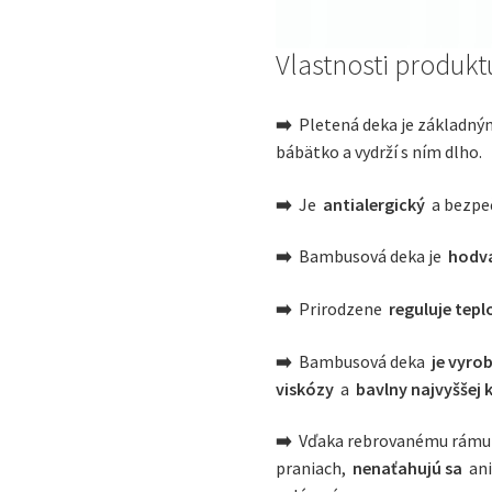
Vlastnosti produkt
➡️
Pletená deka je základným
bábätko a vydrží s ním dlho.
➡️
Je
antialergický
a bezpeč
➡️
Bambusová deka je
hodv
➡️
Prirodzene
reguluje tepl
➡️
Bambusová deka
je vyro
viskózy
a
bavlny najvyššej 
➡️
Vďaka rebrovanému rámu si
praniach,
nenaťahujú sa
an