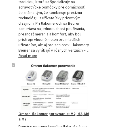
tradíciou, ktorá sa špecializuje na
zdravotnícke pomôcky pre domácnosť.
Je známa tým, že kombinuje precíznu
technológiu s užívateľsky prívetivým
dizajnom. Pri tlakomeroch sa Beurer
zameriava na jednoduchosť používania,
presnosť merania a komfort, aby boli
prístroje vhodné nielen pre mladších
užívateľov, ale aj pre seniorov. Tlakomery
Beurer sa vyrábajú v rôznych verziách –…
:
Read more
Beurer
tlakomery
–
spoľahlivý
pomocník
pre
zdravie
Omron tlakomer porovnanie: M2, M3, M6
a M7
Domáce meranie krvného tlaku už dávno