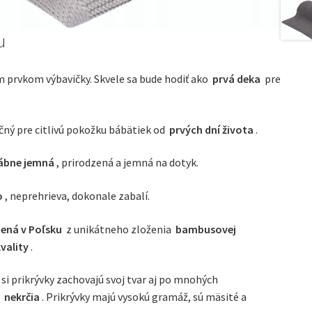
u
 prvkom výbavičky. Skvele sa bude hodiť ako
prvá deka
pre
ný pre citlivú pokožku bábätiek od
prvých dní života
.
ábne jemná
, prirodzená a jemná na dotyk.
o
, neprehrieva, dokonale zabalí.
bená v Poľsku
z unikátneho zloženia
bambusovej
kvality
.
 prikrývky zachovajú svoj tvar aj po mnohých
i
nekrčia
. Prikrývky majú vysokú gramáž, sú mäsité a