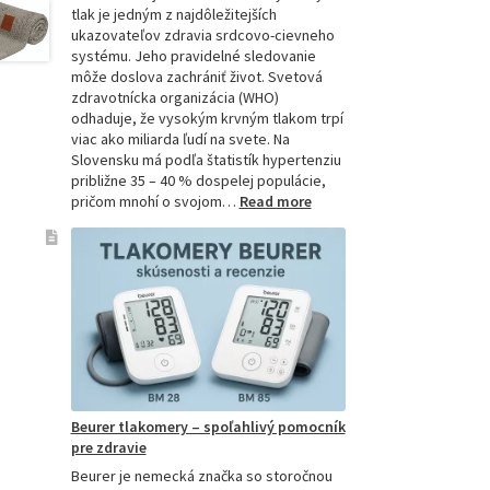
tlak je jedným z najdôležitejších
ukazovateľov zdravia srdcovo-cievneho
systému. Jeho pravidelné sledovanie
môže doslova zachrániť život. Svetová
zdravotnícka organizácia (WHO)
odhaduje, že vysokým krvným tlakom trpí
viac ako miliarda ľudí na svete. Na
Slovensku má podľa štatistík hypertenziu
približne 35 – 40 % dospelej populácie,
:
pričom mnohí o svojom…
Read more
Ako
si
vybrať
najpresnejší
tlakomer:
Kompletný
sprievodca
pre
domácnosti
aj
Beurer tlakomery – spoľahlivý pomocník
profesionálov
pre zdravie
Beurer je nemecká značka so storočnou