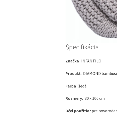
Špecifikácia
Značka
: INFANTILO
Produkt
: DIAMOND bambuso
Farba
: šedá
Rozmery:
80 x 100 cm
Účel použitia
: pre novorode