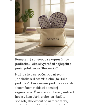
Kompletný sprievodca akupresúrnou
podložkou: Ako si vybrať tú najlepšiu a
prečo je hitom na Slovensku?
Možno ste o nej počuli pod názvom
„podložka s klincami“ alebo „fakírska
podložka“. Akupresúrna podložka sa stala
fenoménom v oblasti domácej
regenerácie. Či už ste športovec, sedíte 8
hodín v kancelárii, alebo len hľadáte
spôsob, ako vypnúť po náročnom dni,