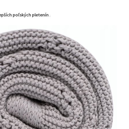
epších poľských pletenín
.