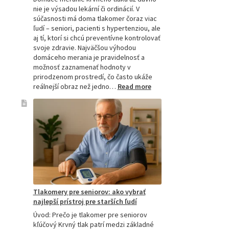
nie je výsadou lekární či ordinácií. V
súčasnosti má doma tlakomer čoraz viac
ľudí – seniori, pacienti s hypertenziou, ale
aj tí, ktorí si chcú preventívne kontrolovať
svoje zdravie. Najväčšou výhodou
domáceho merania je pravidelnosť a
možnosť zaznamenať hodnoty v
prirodzenom prostredí, čo často ukáže
:
reálnejší obraz než jedno…
Read more
Omron
tlakomer
porovnanie:
M2,
M3,
M6
a
M7
Tlakomery pre seniorov: ako vybrať
najlepší prístroj pre starších ľudí
Úvod: Prečo je tlakomer pre seniorov
kľúčový Krvný tlak patrí medzi základné