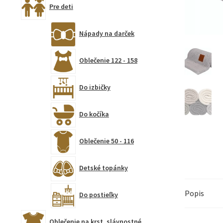
Pre deti
Nápady na darček
Oblečenie 122 - 158
Do izbičky
Do kočíka
Oblečenie 50 - 116
Detské topánky
Popis
Do postieľky
Oblečenie na krst, slávnostné