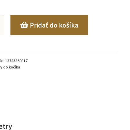
o
Pridať do košíka
Á
OVÁ
lo:
13785360317
TOVÁ
y do kočíka
etry