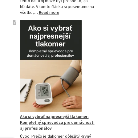
tento nástroj môže byť presne to, čo
hľadáte. V tomto článku si posvietime na
:
všetko,…
Read more
Kompletný
sprievodca
akupresúrnou
podložkou:
Ako
si
vybrať
tú
najlepšiu
a
prečo
je
hitom
na
Slovensku?
Ako si vybrať najpresnejší tlakomer:
Kompletný sprievodca pre domácnosti
aj profesionálov
Úvod: Prečo je tlakomer dôležitý Krvný