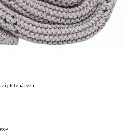
vá pletená deka
ncov