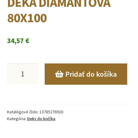
DEKA DIAMANTOVÁ
80X100
34,57
€
množstvo
Pridať do košíka
PLETENÁ
BAMBUSOVÁ
DEKA
Katalógové číslo:
13785276920
DIAMANTOVÁ
Kategória:
Deky do kočíka
80X100