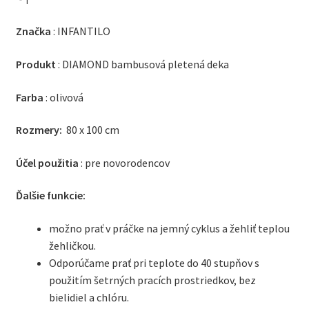
Značka
: INFANTILO
Produkt
: DIAMOND bambusová pletená deka
Farba
: olivová
Rozmery:
80 x 100 cm
Účel použitia
: pre novorodencov
Ďalšie funkcie:
možno prať v práčke na jemný cyklus a žehliť teplou
žehličkou.
Odporúčame prať pri teplote do 40 stupňov s
použitím šetrných pracích prostriedkov, bez
bielidiel a chlóru.