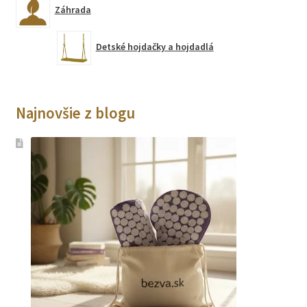
Záhrada
Detské hojdačky a hojdadlá
Najnovšie z blogu