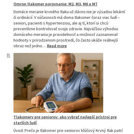
Omron tlakomer porovnanie: M2, M3, M6 a M7
Domáce meranie krvného tlaku už dávno nie je výsadou lekární
či ordinácií. V súčasnosti má doma tlakomer čoraz viac ľudí –
seniori, pacienti s hypertenziou, ale aj tí, ktorí si chcú
preventívne kontrolovať svoje zdravie. Najväčšou výhodou
domáceho merania je pravidelnosť a možnosť zaznamenať
hodnoty v prirodzenom prostredí, čo často ukáže reálnejší
:
obraz než jedno…
Read more
Omron
tlakomer
porovnanie:
M2,
M3,
M6
a
M7
Tlakomery pre seniorov: ako vybrať najlepší prístroj pre
starších ľudí
Úvod: Prečo je tlakomer pre seniorov kľúčový Krvný tlak patrí