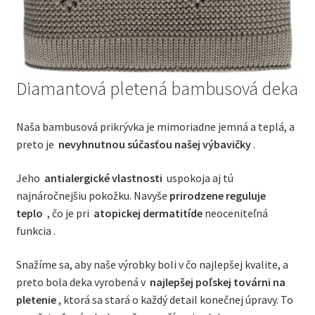
Diamantová pletená bambusová deka
Naša bambusová prikrývka je mimoriadne jemná a teplá, a
preto je
nevyhnutnou súčasťou našej výbavičky
.
Jeho
antialergické vlastnosti
uspokoja aj tú
najnáročnejšiu pokožku. Navyše
prirodzene reguluje
teplo
, čo je pri
atopickej dermatitíde
neoceniteľná
funkcia .
Snažíme sa, aby naše výrobky boli v čo najlepšej kvalite, a
preto bola deka vyrobená v
najlepšej poľskej továrni na
pletenie
, ktorá sa stará o každý detail konečnej úpravy. To