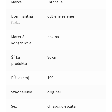
Marka
Infantila
Dominantná
odtiene zelenej
farba
Materiál
bavlna
konštrukcie
Šírka
80 cm
produktu
Dĺžka (cm)
100
Stav balenia
originál
Sex
chlapci, dievčatá