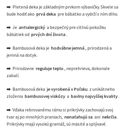
➡️
Pletená deka je základným prvkom výbavičky. Skvele sa
bude hodiť ako
prvá deka
pre bábätko a vydrží s ním dlho.
➡️
Je
antialergický
a bezpečný pre citlivú pokožku
bábätiek od
prvých dní života
.
➡️
Bambusová deka je
hodvábne jemná
, prirodzená a
jemná na dotyk.
➡️
Prirodzene
reguluje teplo
, neprehrieva, dokonale
zabalí.
➡️
Bambusová deka
je vyrobená v Poľsku
z unikátneho
zloženia
bambusovej viskózy
a
bavlny najvyššej kvality
.
➡️
Vďaka rebrovanému rámu si prikrývky zachovajú svoj
tvar aj po mnohých praniach,
nenaťahujú sa
ani
nekrčia
.
Prikrývky majú vysokú gramáž, sú mäsité a splývavé.