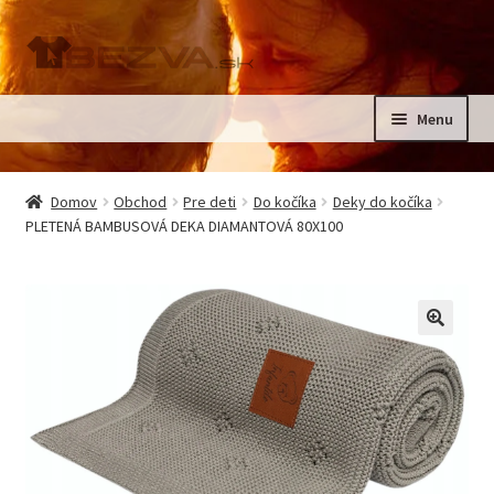
Preskočiť
Preskočiť
na
na
navigáciu
obsah
Menu
Rozbali
Domov
podrad
Domov
Obchod
Pre deti
Do kočíka
Deky do kočíka
menu
Rozbali
PLETENÁ BAMBUSOVÁ DEKA DIAMANTOVÁ 80X100
Pre deti
podrad
menu
Oblečenie na krst, slávnostné oblečenie
Kontakt
🔍