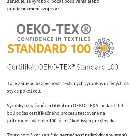
zaručuje, že výrobok počas používania alebo
prania
nezmení svoj tvar .
Certifikát OEKO-TEX® Standard 100
To je zárukou bezpečnosti textilných výrobkov určených na
styk s pokožkou.
Výrobky označené certifikátom OEKO-TEX Standard 100
boli počas certifikačného procesu testované na
prítomnosť viac ako 100 látok škodlivých pre človeka.
Tento certifikát zaručuje
bezpečnosť prikrývky pre jemnú