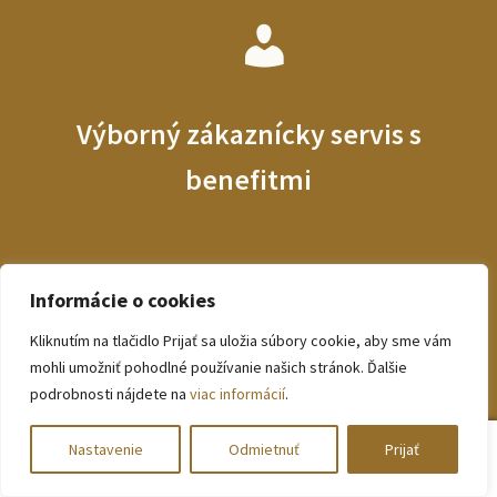
Výborný zákaznícky servis s
benefitmi
BEZVA.sk vám prináša benefity vo forme DOPRAVY
Informácie o cookies
ZDARMA, široký výber módneho tovaru, kvalitné fotografie
oblečenia a výborný zákaznícky servis
Kliknutím na tlačidlo Prijať sa uložia súbory cookie, aby sme vám
mohli umožniť pohodlné používanie našich stránok. Ďalšie
podrobnosti nájdete na
viac informácií
.
0
Nastavenie
Odmietnuť
Prijať
Hľadať:
Vyhľadávanie