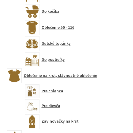
Do kočíka
Oblečenie 50 - 116
Detské topánky
Do postieľky
Oblečenie na krst, slávnostné oblečenie
Pre chlapca
Pre dievča
Zavinovačky na krst