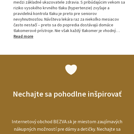
medzi základné ukazovatele zdravia. S pribúdajúcim vekom sa
riziko vysokého krvného tlaku (hypertenzie) zvyšuje a
pravidelná kontrola tlaku je preto pre seniorov
nevyhnutnosťou. Návšteva lekára raz za niekoľko mesiacov
často nestačí – preto sa do popredia dostávajú domáce
tlakomerové prístroje. Nie však každý tlakomer je vhodný…
:
Read more
Tlakomery
pre
seniorov:
ako
vybrať
najlepší
prístroj
pre
starších
Nechajte sa pohodlne inšpirovať
ľudí
Internetový obchod BEZVA.sk je miestom zaujímavých
nákupných možností pre dámy a detičky. Nechajte sa