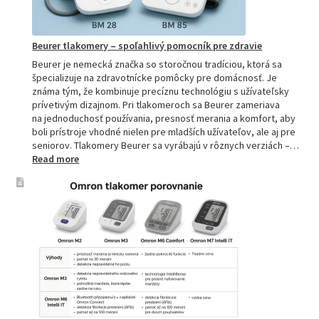
aj
profesion
Beurer tlakomery – spoľahlivý pomocník pre zdravie
Beurer je nemecká značka so storočnou tradíciou, ktorá sa
špecializuje na zdravotnícke pomôcky pre domácnosť. Je
známa tým, že kombinuje precíznu technológiu s užívateľsky
prívetivým dizajnom. Pri tlakomeroch sa Beurer zameriava
na jednoduchosť používania, presnosť merania a komfort, aby
boli prístroje vhodné nielen pre mladších užívateľov, ale aj pre
seniorov. Tlakomery Beurer sa vyrábajú v rôznych verziách –…
:
Read more
Beurer
tlakomery
–
spoľahlivý
pomocník
pre
zdravie