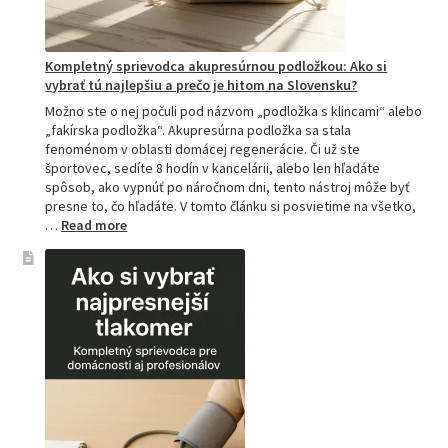
Kompletný sprievodca akupresúrnou podložkou: Ako si
vybrať tú najlepšiu a prečo je hitom na Slovensku?
Možno ste o nej počuli pod názvom „podložka s klincami“ alebo
„fakírska podložka“. Akupresúrna podložka sa stala
fenoménom v oblasti domácej regenerácie. Či už ste
športovec, sedíte 8 hodín v kancelárii, alebo len hľadáte
spôsob, ako vypnúť po náročnom dni, tento nástroj môže byť
presne to, čo hľadáte. V tomto článku si posvietime na všetko,
:
…
Read more
Kompletný
sprievodca
akupresúrnou
podložkou:
Ako
si
vybrať
tú
najlepšiu
a
prečo