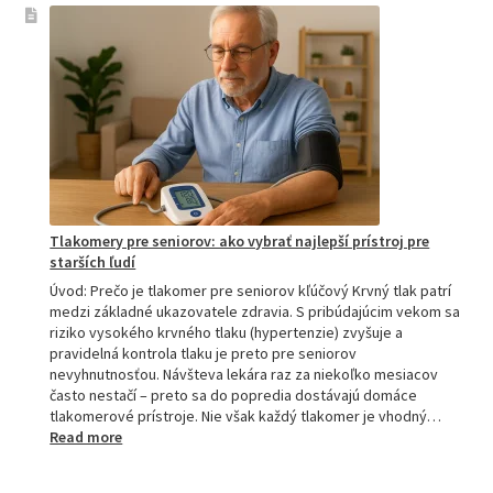
tlakomer
porovnanie:
M2,
M3,
M6
a
M7
Tlakomery pre seniorov: ako vybrať najlepší prístroj pre
starších ľudí
Úvod: Prečo je tlakomer pre seniorov kľúčový Krvný tlak patrí
medzi základné ukazovatele zdravia. S pribúdajúcim vekom sa
riziko vysokého krvného tlaku (hypertenzie) zvyšuje a
pravidelná kontrola tlaku je preto pre seniorov
nevyhnutnosťou. Návšteva lekára raz za niekoľko mesiacov
často nestačí – preto sa do popredia dostávajú domáce
tlakomerové prístroje. Nie však každý tlakomer je vhodný…
:
Read more
Tlakomery
pre