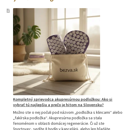
Kompletný sprievodca akupresúrnou podložkou: Ako si
vybrať tú najlepšiu a prečo je hitom na Slovensku?
Možno ste o nej počuli pod názvom „podložka s klincami“ alebo
„fakírska podložka“. Akupresúrna podložka sa stala
fenoménom v oblasti domácej regenerácie. Či už ste
športovec, sedíte 8 hodín v kancelárii, alebo len hľadáte