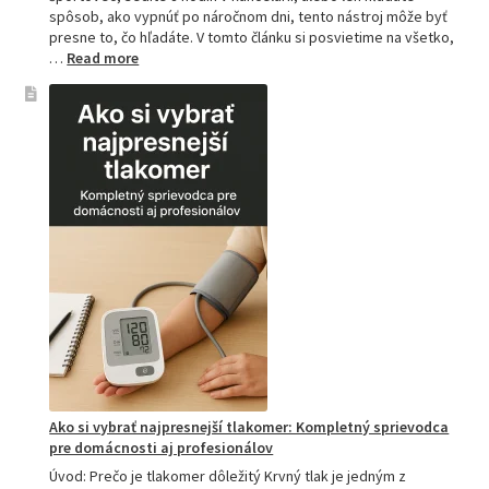
spôsob, ako vypnúť po náročnom dni, tento nástroj môže byť
presne to, čo hľadáte. V tomto článku si posvietime na všetko,
:
…
Read more
Kompletný
sprievodca
akupresúrnou
podložkou:
Ako
si
vybrať
tú
najlepšiu
a
prečo
je
hitom
na
Slovensku?
Ako si vybrať najpresnejší tlakomer: Kompletný sprievodca
pre domácnosti aj profesionálov
Úvod: Prečo je tlakomer dôležitý Krvný tlak je jedným z