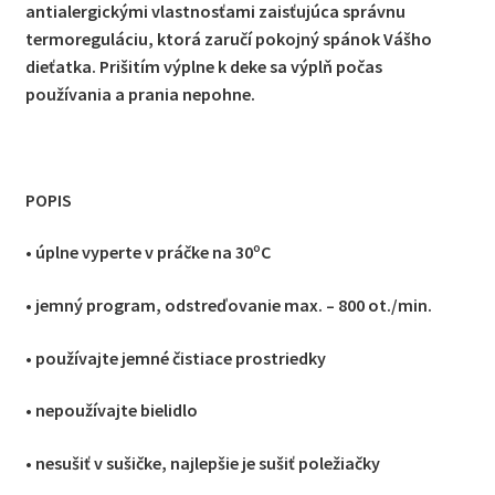
antialergickými vlastnosťami zaisťujúca správnu
termoreguláciu, ktorá zaručí pokojný spánok Vášho
dieťatka. Prišitím výplne k deke sa výplň počas
používania a prania nepohne.
POPIS
• úplne vyperte v práčke na 30ºC
• jemný program, odstreďovanie max. – 800 ot./min.
• používajte jemné čistiace prostriedky
• nepoužívajte bielidlo
• nesušiť v sušičke, najlepšie je sušiť poležiačky