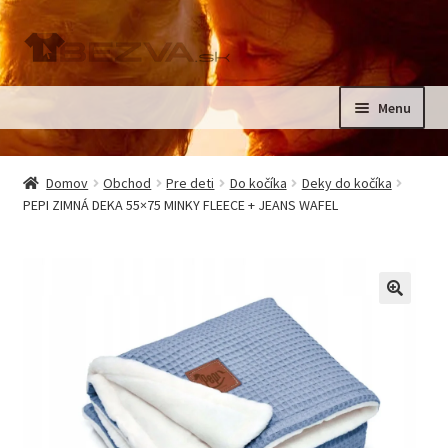
Preskočiť
Preskočiť
na
na
navigáciu
obsah
Menu
Rozbali
Domov
podrad
Domov
Obchod
Pre deti
Do kočíka
Deky do kočíka
menu
Rozbali
PEPI ZIMNÁ DEKA 55×75 MINKY FLEECE + JEANS WAFEL
Pre deti
podrad
menu
Oblečenie na krst, slávnostné oblečenie
Kontakt
🔍