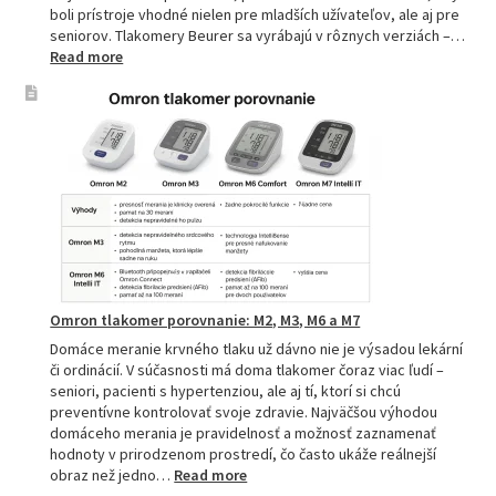
boli prístroje vhodné nielen pre mladších užívateľov, ale aj pre
seniorov. Tlakomery Beurer sa vyrábajú v rôznych verziách –…
:
Read more
Beurer
tlakomery
–
spoľahlivý
pomocník
pre
zdravie
Omron tlakomer porovnanie: M2, M3, M6 a M7
Domáce meranie krvného tlaku už dávno nie je výsadou lekární
či ordinácií. V súčasnosti má doma tlakomer čoraz viac ľudí –
seniori, pacienti s hypertenziou, ale aj tí, ktorí si chcú
preventívne kontrolovať svoje zdravie. Najväčšou výhodou
domáceho merania je pravidelnosť a možnosť zaznamenať
hodnoty v prirodzenom prostredí, čo často ukáže reálnejší
:
obraz než jedno…
Read more
Omron