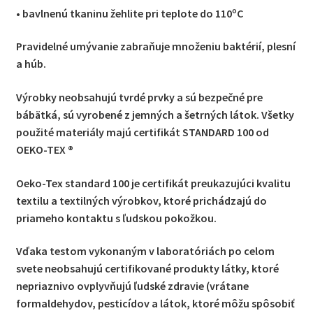
• bavlnenú tkaninu žehlite pri teplote do 110ºC
Pravidelné umývanie zabraňuje množeniu baktérií, plesní
a húb.
Výrobky neobsahujú tvrdé prvky a sú bezpečné pre
bábätká, sú vyrobené z jemných a šetrných látok. Všetky
použité materiály majú certifikát STANDARD 100 od
OEKO-TEX ®
Oeko-Tex standard 100 je certifikát preukazujúci kvalitu
textilu a textilných výrobkov, ktoré prichádzajú do
priameho kontaktu s ľudskou pokožkou.
Vďaka testom vykonaným v laboratóriách po celom
svete neobsahujú certifikované produkty látky, ktoré
nepriaznivo ovplyvňujú ľudské zdravie (vrátane
formaldehydov, pesticídov a látok, ktoré môžu spôsobiť