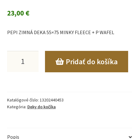
23,00
€
PEPI ZIMNÁ DEKA 55×75 MINKY FLEECE + P WAFEL
množstvo
Pridať do košíka
PEPI
ZIMNÁ
DEKA
Katalógové číslo:
13202440453
55x75
Kategória:
Deky do kočíka
MINKY
FLEECE
Popis
+