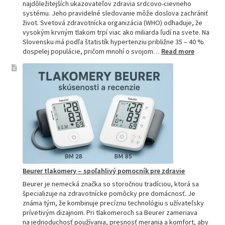
najdôležitejších ukazovateľov zdravia srdcovo-cievneho
systému. Jeho pravidelné sledovanie môže doslova zachrániť
život. Svetová zdravotnícka organizácia (WHO) odhaduje, že
vysokým krvným tlakom trpí viac ako miliarda ľudí na svete. Na
Slovensku má podľa štatistík hypertenziu približne 35 – 40 %
:
dospelej populácie, pričom mnohí o svojom…
Read more
Ako
si
vybrať
najpresne
tlakomer:
Kompletn
sprievod
pre
domácnos
aj
profesion
Beurer tlakomery – spoľahlivý pomocník pre zdravie
Beurer je nemecká značka so storočnou tradíciou, ktorá sa
špecializuje na zdravotnícke pomôcky pre domácnosť. Je
známa tým, že kombinuje precíznu technológiu s užívateľsky
prívetivým dizajnom. Pri tlakomeroch sa Beurer zameriava
na jednoduchosť používania, presnosť merania a komfort, aby