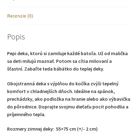
JEANS
Recenzie (0)
WAFEL
Popis
Pepi deka, ktorú si zamiluje každé batoľa. Už od malička
sa deti milujú maznať. Potom sa cítia milovaní a
šťastní. Zabaľte teda bábätko do teplej deky.
Obojstranná deka s výplňou do kočíka zvýši tepelný
komfort v chladnejších dňoch. Ideálne na spánok,
prechádzky, ako podložka na hranie alebo ako výbavička
do pôrodnice. Doprajte svojmu dieťaťu pocit pohodlia a
príjemného tepla.
Rozmery zimnej deky: 55×75 cm (+/- 2 cm)