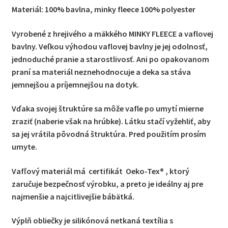
Materiál: 100% bavlna, minky fleece 100% polyester
Vyrobené z hrejivého a mäkkého MINKY FLEECE a vaflovej
bavlny. Veľkou výhodou vaflovej bavlny je jej odolnosť,
jednoduché pranie a starostlivosť. Ani po opakovanom
praní sa materiál neznehodnocuje a deka sa stáva
jemnejšou a príjemnejšou na dotyk.
Vďaka svojej štruktúre sa môže vafle po umytí mierne
zraziť (naberie však na hrúbke). Látku stačí vyžehliť, aby
sa jej vrátila pôvodná štruktúra. Pred použitím prosím
umyte.
Vafľový materiál má certifikát Oeko-Tex® , ktorý
zaručuje bezpečnosť výrobku, a preto je ideálny aj pre
najmenšie a najcitlivejšie bábätká.
Výplň obliečky je silikónová netkaná textília s