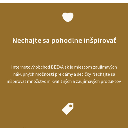
seniorov:
ako
vybrať
najlepší
prístroj
pre
starších
Nechajte sa pohodlne inšpirovať
ľudí
Internetový obchod BEZVA.sk je miestom zaujímavých
nákupných možností pre dámy a detičky. Nechajte sa
inšpirovať množstvom kvalitných a zaujímavých produktov.