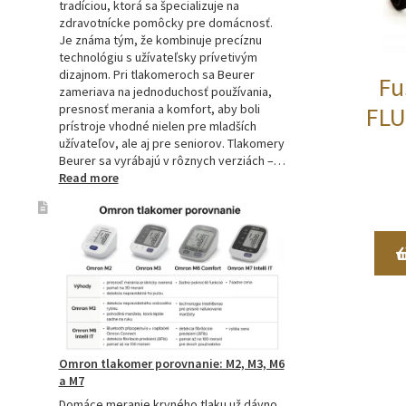
tradíciou, ktorá sa špecializuje na
zdravotnícke pomôcky pre domácnosť.
Je známa tým, že kombinuje precíznu
technológiu s užívateľsky prívetivým
dizajnom. Pri tlakomeroch sa Beurer
Fu
zameriava na jednoduchosť používania,
presnosť merania a komfort, aby boli
FLU
prístroje vhodné nielen pre mladších
užívateľov, ale aj pre seniorov. Tlakomery
Beurer sa vyrábajú v rôznych verziách –…
:
Read more
Beurer
tlakomery
–
spoľahlivý
pomocník
pre
zdravie
Omron tlakomer porovnanie: M2, M3, M6
a M7
Domáce meranie krvného tlaku už dávno