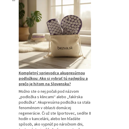
Kompletný sprievodca akupresúrnou
podložkou: Ako si vybrať tú najlepšiu a
prečo je hitom na Slovensku?
Možno ste o nej počuli pod názvom
„podložka s klincami“ alebo „fakírska
podložka“. Akupresúrna podložka sa stala
fenoménom v oblasti domácej
regenerácie. Či už ste športovec, sedíte 8
hodín v kancelárii, alebo len hľadáte
spôsob, ako vypnúť po náročnom dni,