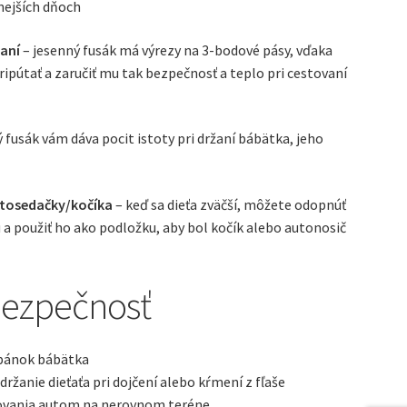
nejších dňoch
vaní
– jesenný fusák má výrezy na 3-bodové pásy, vďaka
ipútať a zaručiť mu tak bezpečnosť a teplo pri cestovaní
 fusák vám dáva pocit istoty pri držaní bábätka, jeho
utosedačky/kočíka
– keď sa dieťa zväčší, môžete odopnúť
 a použiť ho ako podložku, aby bol kočík alebo autonosič
bezpečnosť
spánok bábätka
ržanie dieťaťa pri dojčení alebo kŕmení z fľaše
tovania autom na nerovnom teréne