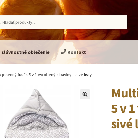
ať:
adávanie
, slávnostné oblečenie
Kontakt
ý jesenný fusák 5 v 1 vyrobený z bavlny – sivé listy
Mult
🔍
5 v 1
sivé 