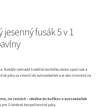
ý
 jesenný fusák 5 v 1
bavlny
a. Dokáže nahradiť tradičnú korbičku alebo spací vak a
né pásy sa zmestí do autosedačiek a je ako stvorený na
ma, na cestách – ideálne do kočíkov a autosedačiek
y pre 3-bodové bezpečnostné pásy