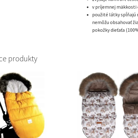
v príjemnej mäkkosti
použité látky spĺňajú
nemôžu obsahovať žiad
pokožky dieťaťa (100
ce produkty