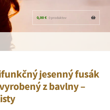
0,00
€
0 produktov
ifunkčný jesenný fusák
 vyrobený z bavlny –
listy