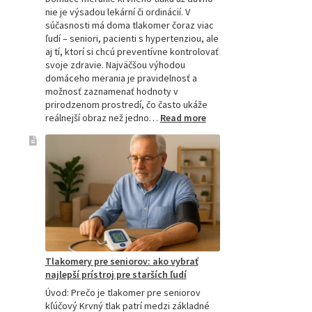
nie je výsadou lekární či ordinácií. V
súčasnosti má doma tlakomer čoraz viac
ľudí – seniori, pacienti s hypertenziou, ale
aj tí, ktorí si chcú preventívne kontrolovať
svoje zdravie. Najväčšou výhodou
domáceho merania je pravidelnosť a
možnosť zaznamenať hodnoty v
prirodzenom prostredí, čo často ukáže
:
reálnejší obraz než jedno…
Read more
Omron
tlakomer
porovnanie:
M2,
M3,
M6
a
M7
Tlakomery pre seniorov: ako vybrať
najlepší prístroj pre starších ľudí
Úvod: Prečo je tlakomer pre seniorov
kľúčový Krvný tlak patrí medzi základné