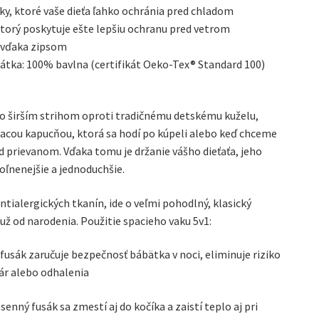
y, ktoré vaše dieťa ľahko ochránia pred chladom
ktorý poskytuje ešte lepšiu ochranu pred vetrom
 vďaka zipsom
látka: 100% bavlna (certifikát Oeko-Tex® Standard 100)
 so širším strihom oproti tradičnému detskému kuželu,
dacou kapucňou, ktorá sa hodí po kúpeli alebo keď chceme
d prievanom. Vďaka tomu je držanie vášho dieťaťa, jeho
oľnenejšie a jednoduchšie.
ntialergických tkanín, ide o veľmi pohodlný, klasický
ž od narodenia. Použitie spacieho vaku 5v1:
fusák zaručuje bezpečnosť bábätka v noci, eliminuje riziko
vár alebo odhalenia
esenný fusák sa zmestí aj do kočíka a zaistí teplo aj pri