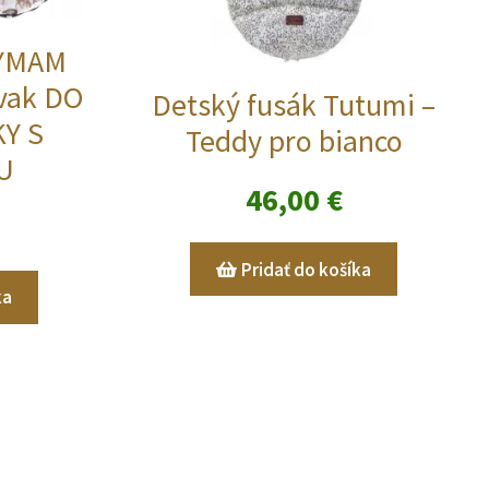
YMAM
 vak DO
Detský fusák Tutumi –
Y S
Teddy pro bianco
U
46,00
€
Pridať do košíka
ka