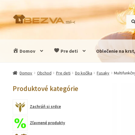
Preskočiť
Preskočiť
Hľad
Vyhľ
na
na
navigáciu
obsah
Domov
Pre deti
Oblečenie na krst
Domov
Obchod
Pre deti
Do kočíka
Fusaky
Multifunkčn
Produktové kategórie
Zachráň si srdce
Zľavnené produkty