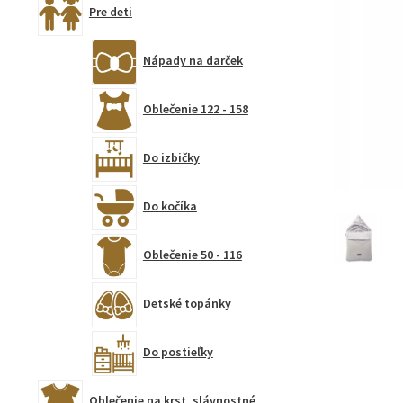
Pre deti
Nápady na darček
Oblečenie 122 - 158
Do izbičky
Do kočíka
Oblečenie 50 - 116
Detské topánky
Do postieľky
Oblečenie na krst, slávnostné