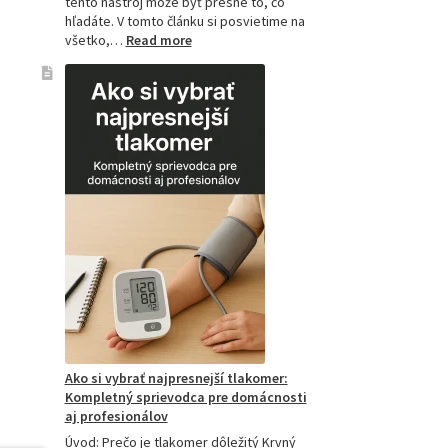
tento nástroj môže byť presne to, čo
hľadáte. V tomto článku si posvietime na
:
všetko,…
Read more
Kompletný
sprievodca
akupresúrnou
podložkou:
Ako
si
vybrať
tú
najlepšiu
a
prečo
je
hitom
na
Slovensku?
Ako si vybrať najpresnejší tlakomer:
Kompletný sprievodca pre domácnosti
aj profesionálov
Úvod: Prečo je tlakomer dôležitý Krvný