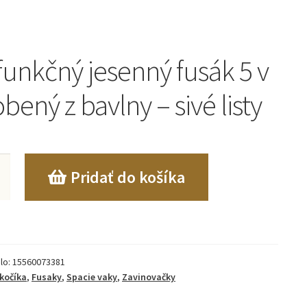
funkčný jesenný fusák 5 v
obený z bavlny – sivé listy
o
Pridať do košíka
kčný
lo:
15560073381
kočíka
,
Fusaky
,
Spacie vaky
,
Zavinovačky