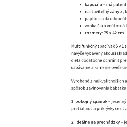
kapucňa
– má patentk
nastaviteľný
záhyb
, 
paplón sa dá odopnúť
vonkajšia a vnútorná 
rozmery: 75 x 42 cm
Multifunkčný spací vak 5 v 1
navyše vybavený akousi skla
dieťa dodatočne ochrániť pre
uspávanie a kŕmenie oveľa uv
Vyrobené z najkvalitnejších a
spôsob zavinovania bábätka u
1. pokojný spánok
– jesenný 
pretiahnutia prikrývky cez t
2. ideálne na prechádzky
– j