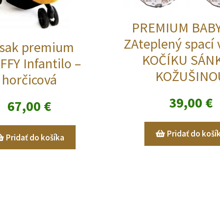
PREMIUM BAB
ZAteplený spací
sak premium
KOČÍKU SÁNK
FFY Infantilo –
KOŽUŠINO
horčicová
39,00
€
67,00
€
Pridať do koší
Pridať do košíka