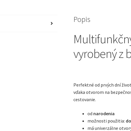
1
vyroben
Popis
z
Multifunkčný
bavlny
vyrobený z 
-
sivé
listy
Perfektné od prvých dní život
vďaka otvorom na bezpečnost
cestovanie.
od
narodenia
možnosti použitia:
do
má univerzálne otvor