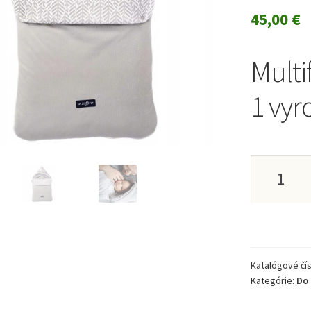
45,00
€
Multi
1 vyr
množstv
Multifun
jesenný
fusák
Katalógové čís
5
Kategórie:
Do 
v