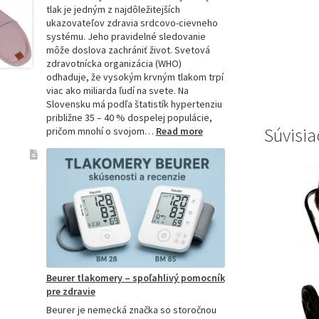
tlak je jedným z najdôležitejších
ukazovateľov zdravia srdcovo-cievneho
systému. Jeho pravidelné sledovanie
môže doslova zachrániť život. Svetová
zdravotnícka organizácia (WHO)
odhaduje, že vysokým krvným tlakom trpí
viac ako miliarda ľudí na svete. Na
Slovensku má podľa štatistík hypertenziu
približne 35 – 40 % dospelej populácie,
Súvisia
:
pričom mnohí o svojom…
Read more
Ako
si
vybrať
najpresnejší
tlakomer:
Kompletný
sprievodca
pre
domácnosti
aj
Beurer tlakomery – spoľahlivý pomocník
profesionálov
pre zdravie
Beurer je nemecká značka so storočnou