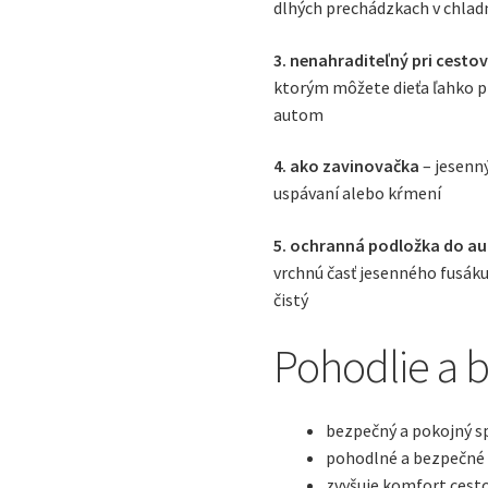
dlhých prechádzkach v chlad
3. nenahraditeľný pri cesto
ktorým môžete dieťa ľahko pr
autom
4. ako zavinovačka
– jesenný
uspávaní alebo kŕmení
5. ochranná podložka do a
vrchnú časť jesenného fusáku
čistý
Pohodlie a 
bezpečný a pokojný 
pohodlné a bezpečné d
zvyšuje komfort ces