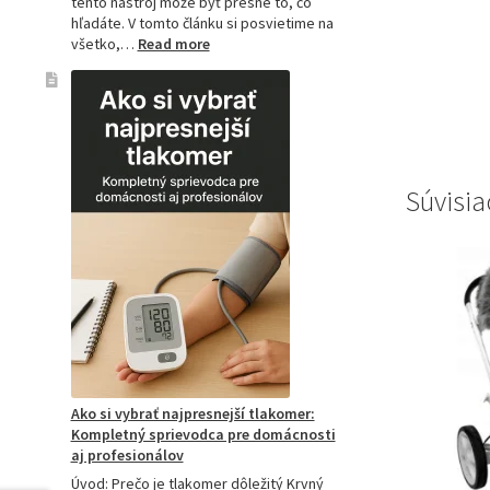
tento nástroj môže byť presne to, čo
hľadáte. V tomto článku si posvietime na
:
všetko,…
Read more
Kompletný
sprievodca
akupresúrnou
podložkou:
Ako
si
vybrať
Súvisia
tú
najlepšiu
a
prečo
je
hitom
na
Slovensku?
Ako si vybrať najpresnejší tlakomer:
Kompletný sprievodca pre domácnosti
aj profesionálov
Úvod: Prečo je tlakomer dôležitý Krvný