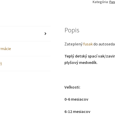
Kategória:
Fus
autosed
s
medved
Popis
vo
Zateplený
fusak
do autoseda
vnútri
ormácie
Teplý detský spací vak/zav
plyšový medvedík.
)
Veľkosti:
0-6 mesiacov
6-12 mesiacov