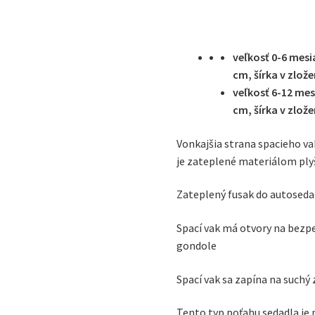
veľkosť 0-6 mesi
cm, šírka v zlož
veľkosť 6-12 mes
cm, šírka v zlož
Vonkajšia strana spacieho v
je zateplené materiálom ply
Zateplený fusak do autoseda
Spací vak má otvory na bezpe
gondole
Spací vak sa zapína na suchý 
Tento typ poťahu sedadla je 