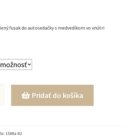
ený fusak do autosedačky s medvedíkom vo vnútri
o
Pridať do košíka
ý
lo:
1588a XU