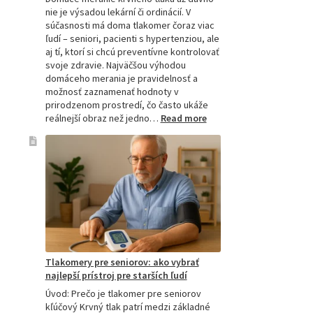
nie je výsadou lekární či ordinácií. V
súčasnosti má doma tlakomer čoraz viac
ľudí – seniori, pacienti s hypertenziou, ale
aj tí, ktorí si chcú preventívne kontrolovať
svoje zdravie. Najväčšou výhodou
domáceho merania je pravidelnosť a
možnosť zaznamenať hodnoty v
prirodzenom prostredí, čo často ukáže
:
reálnejší obraz než jedno…
Read more
Omron
tlakomer
porovnanie:
M2,
M3,
M6
a
M7
Tlakomery pre seniorov: ako vybrať
najlepší prístroj pre starších ľudí
Úvod: Prečo je tlakomer pre seniorov
kľúčový Krvný tlak patrí medzi základné