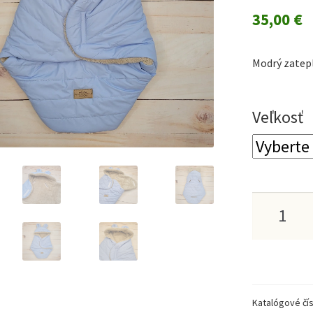
35,00
€
Modrý zatepl
Veľkosť
množstv
Modrý
zateplen
fusak
Katalógové čís
do