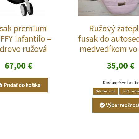
sak premium
Ružový zatep
FFY Infantilo –
fusak do autose
drovo ružová
medvedíkom vo 
67,00
€
35,00
€
Dostupné veľkosti:
Pridať do košíka
0-6 mesiacov
6-12 mesia
Výber možnost