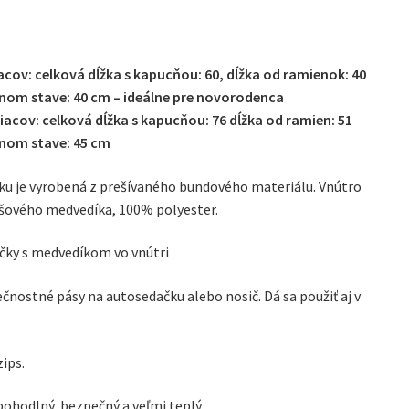
acov: celková dĺžka s kapucňou: 60, dĺžka od ramienok: 40
enom stave: 40 cm – ideálne pre novorodenca
iacov: celková dĺžka s kapucňou: 76 dĺžka od ramien: 51
enom stave: 45 cm
aku je vyrobená z prešívaného bundového materiálu. Vnútro
šového medvedíka, 100% polyester.
čky s medvedíkom vo vnútri
čnostné pásy na autosedačku alebo nosič. Dá sa použiť aj v
zips.
pohodlný, bezpečný a veľmi teplý.