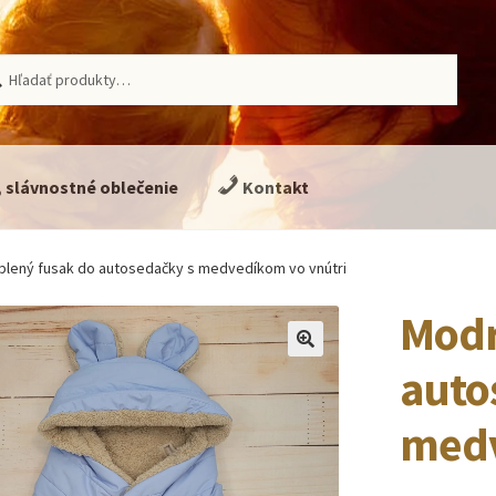
ať:
adávanie
, slávnostné oblečenie
Kontakt
plený fusak do autosedačky s medvedíkom vo vnútri
Modr
🔍
auto
medv