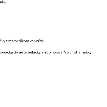
aky
ačky
íkom
čky s medvedíkom vo vnútri
inovačka do autosedačky alebo nosiča. Vo vnútri mäkký