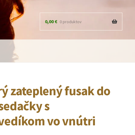
0,00
€
0 produktov
ý zateplený fusak do
sedačky s
edíkom vo vnútri