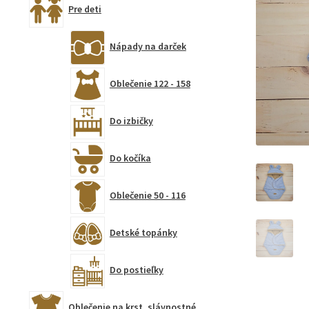
Pre deti
Nápady na darček
Oblečenie 122 - 158
Do izbičky
Do kočíka
Oblečenie 50 - 116
Detské topánky
Do postieľky
Oblečenie na krst, slávnostné