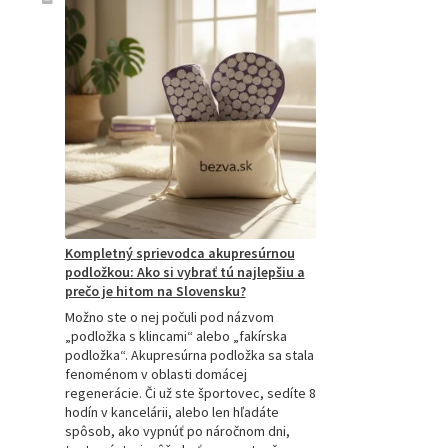
Kompletný sprievodca akupresúrnou
podložkou: Ako si vybrať tú najlepšiu a
prečo je hitom na Slovensku?
Možno ste o nej počuli pod názvom
„podložka s klincami“ alebo „fakírska
podložka“. Akupresúrna podložka sa stala
fenoménom v oblasti domácej
regenerácie. Či už ste športovec, sedíte 8
hodín v kancelárii, alebo len hľadáte
spôsob, ako vypnúť po náročnom dni,