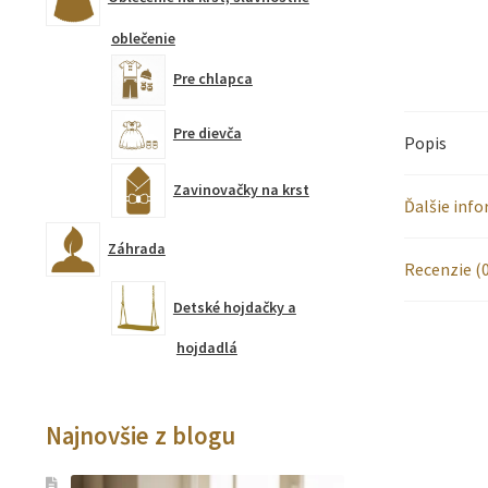
oblečenie
Pre chlapca
Pre dievča
Popis
Zavinovačky na krst
Ďalšie inf
Záhrada
Recenzie (0
Detské hojdačky a
hojdadlá
Najnovšie z blogu