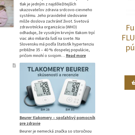
tlak je jedným z najdôležitejších
ukazovateľov zdravia srdcovo-cievneho
systému. Jeho pravidelné sledovanie
môže doslova zachrániť život. Svetová
Fu
zdravotnícka organizácia (WHO)
odhaduje, že vysokým krvným tlakom trpí
FLU
viac ako miliarda ľudí na svete. Na
Slovensku má podľa štatistík hypertenziu
pú
približne 35 – 40 % dospelej populácie,
:
pričom mnohí o svojom…
Read more
Ako
si
vybrať
najpresnejší
tlakomer:
Kompletný
sprievodca
pre
domácnosti
aj
Beurer tlakomery – spoľahlivý pomocník
profesionálov
pre zdravie
Beurer je nemecká značka so storočnou