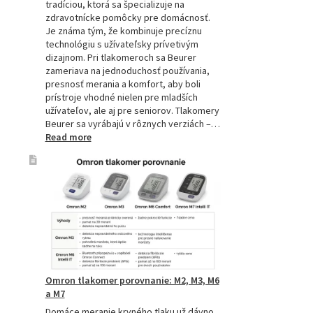
tradíciou, ktorá sa špecializuje na
zdravotnícke pomôcky pre domácnosť.
Je známa tým, že kombinuje precíznu
technológiu s užívateľsky prívetivým
dizajnom. Pri tlakomeroch sa Beurer
zameriava na jednoduchosť používania,
presnosť merania a komfort, aby boli
prístroje vhodné nielen pre mladších
užívateľov, ale aj pre seniorov. Tlakomery
Beurer sa vyrábajú v rôznych verziách –…
:
Read more
Beurer
tlakomery
–
spoľahlivý
pomocník
pre
zdravie
Omron tlakomer porovnanie: M2, M3, M6
a M7
Domáce meranie krvného tlaku už dávno