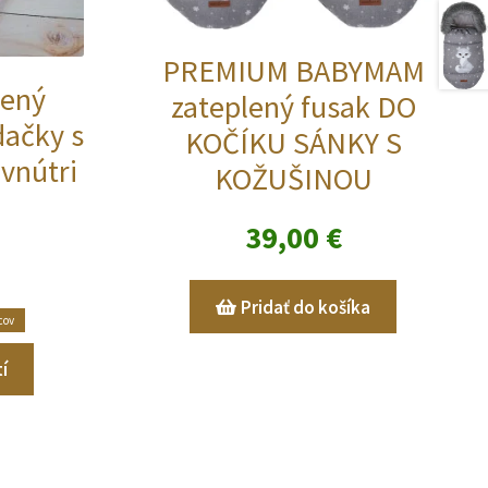
PREMIUM BABYMAM
lený
zateplený fusak DO
dačky s
KOČÍKU SÁNKY S
vnútri
KOŽUŠINOU
39,00
€
Pridať do košíka
cov
Tento
í
produkt
má
viacero
variantov.
Možnosti