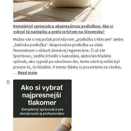
Kompletný sprievodca akupresúrnou podložkou: Ako si
vybrať tú najlepšiu a prečo je hitom na Slovensku?
Možno ste o nej počuli pod názvom „podložka s klincami“ alebo
„fakírska podložka“. Akupresúrna podložka sa stala
fenoménom v oblasti domácej regenerácie. Či už ste
športovec, sedíte 8 hodín v kancelárii, alebo len hľadáte
spôsob, ako vypnúť po náročnom dni, tento nástroj môže byť
presne to, čo hľadáte. V tomto článku si posvietime na všetko,
:
…
Read more
Kompletný
sprievodca
akupresúrnou
podložkou:
Ako
si
vybrať
tú
najlepšiu
a