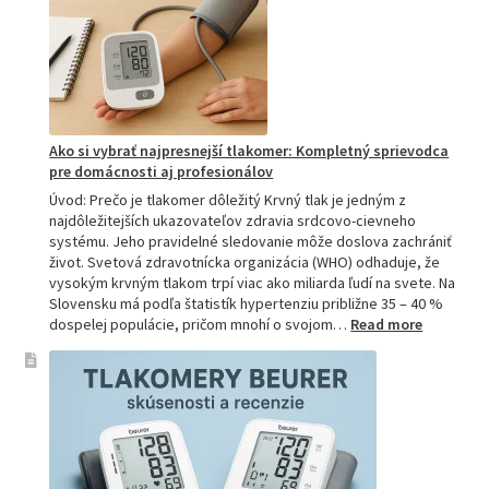
prečo
je
hitom
na
Slovensku?
Ako si vybrať najpresnejší tlakomer: Kompletný sprievodca
pre domácnosti aj profesionálov
Úvod: Prečo je tlakomer dôležitý Krvný tlak je jedným z
najdôležitejších ukazovateľov zdravia srdcovo-cievneho
systému. Jeho pravidelné sledovanie môže doslova zachrániť
život. Svetová zdravotnícka organizácia (WHO) odhaduje, že
vysokým krvným tlakom trpí viac ako miliarda ľudí na svete. Na
Slovensku má podľa štatistík hypertenziu približne 35 – 40 %
:
dospelej populácie, pričom mnohí o svojom…
Read more
Ako
si
vybrať
najpresne
tlakomer:
Kompletn
sprievod
pre