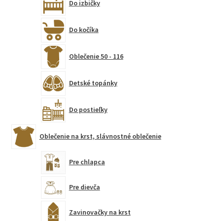
Do izbičky
Do kočíka
Oblečenie 50 - 116
Detské topánky
Do postieľky
Oblečenie na krst, slávnostné oblečenie
Pre chlapca
Pre dievča
Zavinovačky na krst