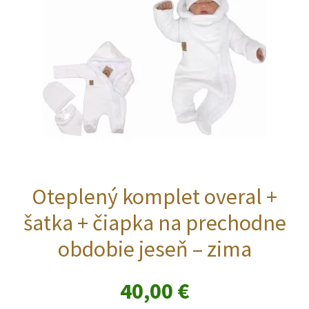
na
stránke
produktu.
Oteplený komplet overal +
šatka + čiapka na prechodne
obdobie jeseň – zima
40,00
€