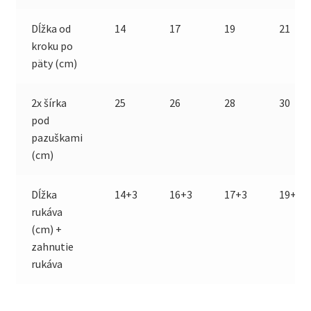
Dĺžka od
14
17
19
21
kroku po
päty (cm)
2x šírka
25
26
28
30
pod
pazuškami
(cm)
Dĺžka
14+3
16+3
17+3
19+3
rukáva
(cm) +
zahnutie
rukáva