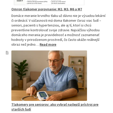
Omron tlakomer porovnanie: M2, M3, M6 a M7
Domáce meranie krvného tlaku už dávno nie je výsadou lekární
či ordinácií. V súčasnosti má doma tlakomer čoraz viac ľudí –
seniori, pacienti s hypertenziou, ale aj tí, ktorí si chcú
preventívne kontrolovať svoje zdravie. Najväčšou výhodou
domáceho merania je pravidelnosť a možnosť zaznamenať
hodnoty v prirodzenom prostredí, čo často ukáže reálnejší
:
obraz než jedno…
Read more
Omron
tlakomer
porovnanie:
M2,
M3,
M6
a
M7
Tlakomery pre seniorov: ako vybrať najlepší prístroj pre
starších ľudí