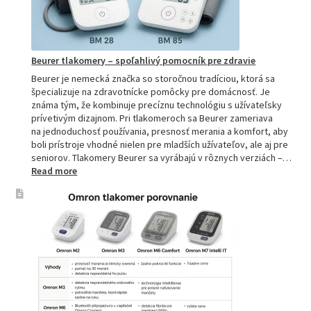
domácnos
aj
profesion
Beurer tlakomery – spoľahlivý pomocník pre zdravie
Beurer je nemecká značka so storočnou tradíciou, ktorá sa
špecializuje na zdravotnícke pomôcky pre domácnosť. Je
známa tým, že kombinuje precíznu technológiu s užívateľsky
prívetivým dizajnom. Pri tlakomeroch sa Beurer zameriava
na jednoduchosť používania, presnosť merania a komfort, aby
boli prístroje vhodné nielen pre mladších užívateľov, ale aj pre
seniorov. Tlakomery Beurer sa vyrábajú v rôznych verziách –…
:
Read more
Beurer
tlakomery
–
spoľahlivý
pomocník
pre
zdravie