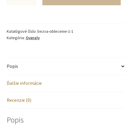
Jesenný
prešívaný
overal
Katalógové číslo:
bezva-oblecenie-1-1
-
Kategória:
Overaly
ružový
Popis
Ďalšie informácie
Recenzie (0)
Popis