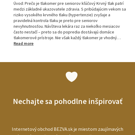
Úvod: Prečo je tlakomer pre seniorov kľúčový Krvný tlak patrí
medzi základné ukazovatele zdravia. S pribúdajúcim vekom sa
riziko vysokého krvného tlaku (hypertenzie) zvyšuje a
pravidelná kontrola tlaku je preto pre seniorov
nevyhnutnosťou. Návšteva lekára raz za niekoľko mesiacov
často nestačí – preto sa do popredia dostávajú domáce
tlakomerové prístroje. Nie však každý tlakomer je vhodný…
:
Read more
Tlakomery
pre
seniorov:
ako
vybrať
najlepší
prístroj
pre
starších
Nechajte sa pohodlne inšpirovať
ľudí
Internetový obchod BEZVA.sk je miestom zaujímavých