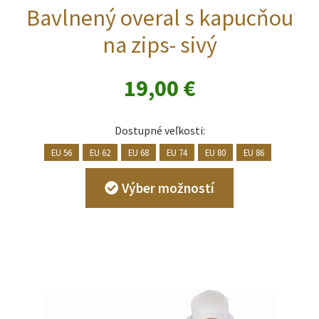
Bavlnený overal s kapucňou
na zips- sivý
19,00
€
Dostupné veľkosti:
EU 56
EU 62
EU 68
EU 74
EU 80
EU 86
Tento
Výber možností
produkt
má
viacero
variantov.
Možnosti
si
môžete
vybrať