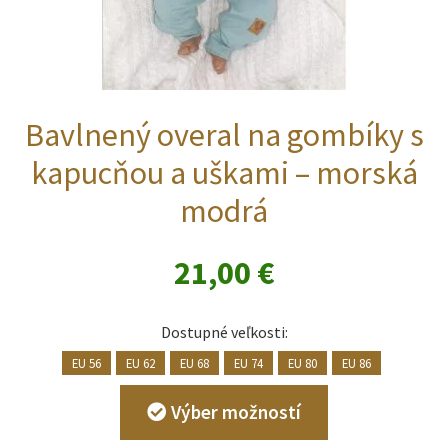
Bavlnený overal na gombíky s
kapucňou a uškami – morská
modrá
21,00
€
Dostupné veľkosti:
EU 56
EU 62
EU 68
EU 74
EU 80
EU 86
Tento
Výber možností
produkt
má