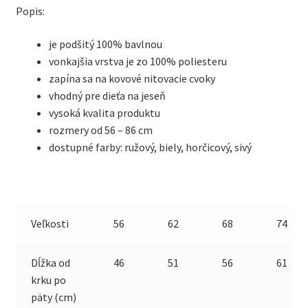
Popis:
je podšitý 100% bavlnou
vonkajšia vrstva je zo 100% poliesteru
zapína sa na kovové nitovacie cvoky
vhodný pre dieťa na jeseň
vysoká kvalita produktu
rozmery od 56 – 86 cm
dostupné farby: ružový, biely, horčicový, sivý
Veľkosti
56
62
68
74
Dĺžka od
46
51
56
61
krku po
päty (cm)