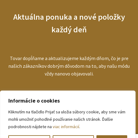
Aktuálna ponuka a nové položky
každý deň
Tovar dopĺňame a aktualizujeme každým dňom, čo je pre
našich zákazníkov dobrým dôvodom na to, aby našu módu
vždy nanovo objavovali.
Informácie o cookies
Kliknutím na tlačidlo Prijať sa uložia súbory cookie, aby sme vám
© bezva.sk 2026
mohli umožniť pohodlné používanie našich stránok. Ďalšie
Zásady ochrany osobných údajov
podrobnosti nájdete na
viac informácií
.