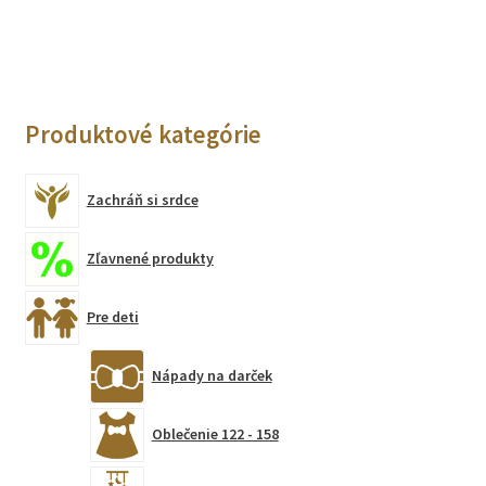
viacero
variantov.
Možnosti
si
Produktové kategórie
môžete
vybrať
na
Zachráň si srdce
stránke
produktu.
Zľavnené produkty
Pre deti
Nápady na darček
Oblečenie 122 - 158