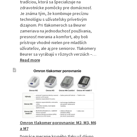
tradíciou, ktorá sa špecializuje na
zdravotnícke pomôcky pre domácnosť.
Je známa tým, že kombinuje precíznu
technológiu s užívateľsky prívetivým
dizajnom. Pri tlakomeroch sa Beurer
zameriava na jednoduchosť používania,
presnosť merania a komfort, aby boli
prístroje vhodné nielen pre mladších
užívateľov, ale aj pre seniorov. Tlakomery
Beurer sa vyrábajú v rôznych verziách –…
:
Read more
Beurer
tlakomery
–
spoľahlivý
pomocník
pre
zdravie
Omron tlakomer porovnanie: M2, M3, M6
a M7
Domáce meranie krvného tlaku už dávno