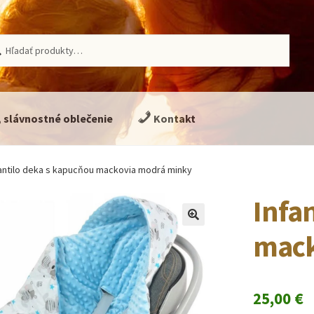
ať:
adávanie
, slávnostné oblečenie
Kontakt
fantilo deka s kapucňou mackovia modrá minky
Infa
🔍
mack
25,00
€