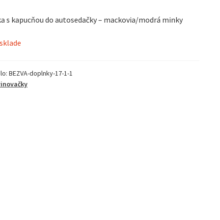
eka s kapucňou do autosedačky – mackovia/modrá minky
 sklade
lo:
BEZVA-doplnky-17-1-1
inovačky