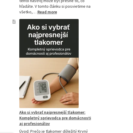
tento nástroj môže byť presne to, čo
hľadáte. V tomto článku si posvietime na
:
všetko,…
Read more
Kompletný
sprievodca
akupresúrnou
podložkou:
Ako
si
vybrať
tú
najlepšiu
a
prečo
je
hitom
na
Slovensku?
Ako si vybrať najpresnejší tlakomer:
Kompletný sprievodca pre domácnosti
aj profesionálov
Úvod: Prečo je tlakomer dôležitý Krvný