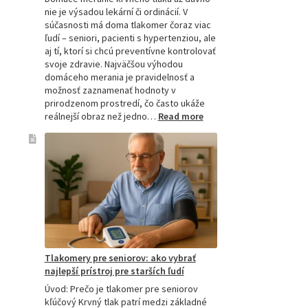
nie je výsadou lekární či ordinácií. V
súčasnosti má doma tlakomer čoraz viac
ľudí – seniori, pacienti s hypertenziou, ale
aj tí, ktorí si chcú preventívne kontrolovať
svoje zdravie. Najväčšou výhodou
domáceho merania je pravidelnosť a
možnosť zaznamenať hodnoty v
prirodzenom prostredí, čo často ukáže
:
reálnejší obraz než jedno…
Read more
Omron
tlakomer
porovnanie:
M2,
M3,
M6
a
M7
Tlakomery pre seniorov: ako vybrať
najlepší prístroj pre starších ľudí
Úvod: Prečo je tlakomer pre seniorov
kľúčový Krvný tlak patrí medzi základné