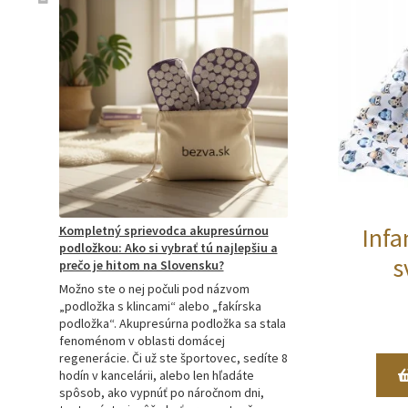
Infa
Kompletný sprievodca akupresúrnou
podložkou: Ako si vybrať tú najlepšiu a
s
prečo je hitom na Slovensku?
Možno ste o nej počuli pod názvom
„podložka s klincami“ alebo „fakírska
podložka“. Akupresúrna podložka sa stala
fenoménom v oblasti domácej
regenerácie. Či už ste športovec, sedíte 8
hodín v kancelárii, alebo len hľadáte
spôsob, ako vypnúť po náročnom dni,