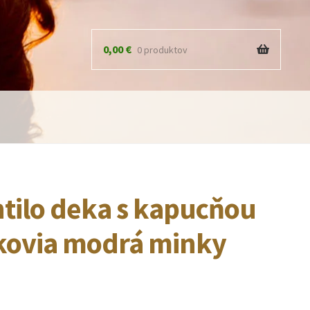
0,00
€
0 produktov
ntilo deka s kapucňou
ovia modrá minky