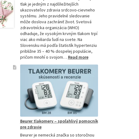
tlak je jedným z najdôležitejších
ukazovateľov zdravia srdcovo-cievneho
systému. Jeho pravidelné sledovanie
môže doslova zachrániť život. Svetová
zdravotnícka organizácia (WHO)
odhaduje, že vysokým krvným tlakom trpí
viac ako miliarda ľudí na svete. Na
Slovensku má podľa štatistík hypertenziu
približne 35 – 40 % dospelej populácie,
:
pričom mnohí o svojom…
Read more
Ako
si
vybrať
najpresnejší
tlakomer:
Kompletný
sprievodca
pre
domácnosti
aj
Beurer tlakomery – spoľahlivý pomocník
profesionálov
pre zdravie
Beurer je nemecká značka so storočnou