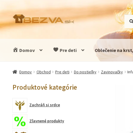
Preskočiť
Preskočiť
Hľad
Vyhľ
na
na
navigáciu
obsah
Domov
Pre deti
Oblečenie na krst
Domov
Obchod
Pre deti
Do postieľky
Zavinovačky
In
Produktové kategórie
Zachráň si srdce
Zľavnené produkty