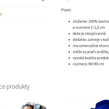
Popis:
)
zloženie: 100% bavlna
o rozmere 1-1,5 cm
deka je obojstranná
dieťatko zahreje v k
ma univerzálne otvor
môže sa prať v práčke,
vysoká kvalita produk
rozmery: 90×90 cm
ce produkty