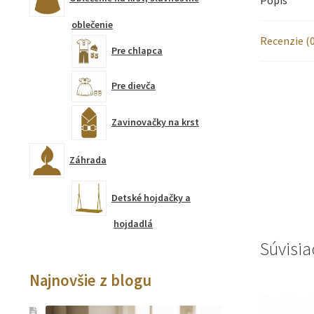
oblečenie
Recenzie (0
Pre chlapca
Pre dievča
Zavinovačky na krst
Záhrada
Detské hojdačky a
hojdadlá
Súvisia
Najnovšie z blogu