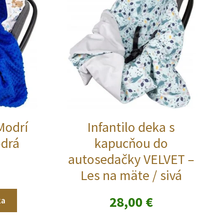
Modrí
Infantilo deka s
odrá
kapucňou do
autosedačky VELVET –
Les na mäte / sivá
28,00
€
ka