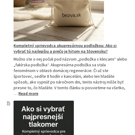
Kompletný sprievodca akupresúrnou podložkou: Ako si
vybrať tú najlepšiu a prečo je hitom na Slovensku?
Možno ste o nej počuli pod názvom „podložka s klincami“ alebo
„fakírska podložka“. Akupresúrna podložka sa stala
fenoménom v oblasti domácej regenerácie. Či už ste
športovec, sedíte 8 hodín v kancelárii, alebo len hľadáte
spôsob, ako vypnúť po náročnom dni, tento nástroj môže byť
presne to, čo hľadáte. V tomto článku si posvietime na všetko,
:
…
Read more
Kompletný
sprievodca
akupresúrnou
podložkou:
Ako
si
vybrať