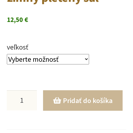
12,50
€
veľkosť
množstvo
Pridať do košíka
Horčicový
osmičkový
zimný