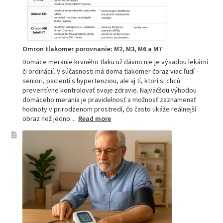
Omron tlakomer porovnanie: M2, M3, M6 a M7
Domáce meranie krvného tlaku už dávno nie je výsadou lekární
či ordinácií. V súčasnosti má doma tlakomer čoraz viac ľudí –
seniori, pacienti s hypertenziou, ale aj tí, ktorí si chcú
preventívne kontrolovať svoje zdravie. Najväčšou výhodou
domáceho merania je pravidelnosť a možnosť zaznamenať
hodnoty v prirodzenom prostredí, čo často ukáže reálnejší
:
obraz než jedno…
Read more
Omron
tlakomer
porovnanie:
M2,
M3,
M6
a
M7