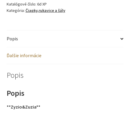
Katalógové číslo:
6d XP
pletený
Kategória:
Čiapky,rukavice a šály
šál
Popis
Ďalšie informácie
Popis
Popis
**Zyzio&Zuzia**