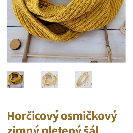
Horčicový osmičkový
zimný pletený šál