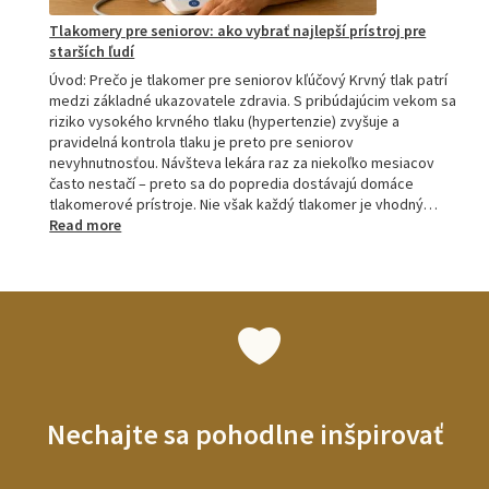
Tlakomery pre seniorov: ako vybrať najlepší prístroj pre
starších ľudí
Úvod: Prečo je tlakomer pre seniorov kľúčový Krvný tlak patrí
medzi základné ukazovatele zdravia. S pribúdajúcim vekom sa
riziko vysokého krvného tlaku (hypertenzie) zvyšuje a
pravidelná kontrola tlaku je preto pre seniorov
nevyhnutnosťou. Návšteva lekára raz za niekoľko mesiacov
často nestačí – preto sa do popredia dostávajú domáce
tlakomerové prístroje. Nie však každý tlakomer je vhodný…
:
Read more
Tlakomery
pre
seniorov:
ako
vybrať
najlepší
prístroj
pre
starších
Nechajte sa pohodlne inšpirovať
ľudí