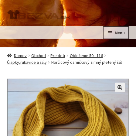
Preskočiť
Preskočiť
na
na
navigáciu
obsah
Menu
Rozbali
Domov
podrad
Domov
Obchod
Pre deti
Oblečenie 50 - 116
menu
Rozbali
Čiapky,rukavice a šály
Horčicový osmičkový zimný pletený šál
Pre deti
podrad
menu
Oblečenie na krst, slávnostné oblečenie
Kontakt
🔍