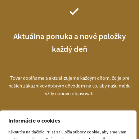
Aktuálna ponuka a nové položky
každý deň
Tovar dopĺňame a aktualizujeme každým dňom, čo je pre
našich zákazníkov dobrým dôvodom na to, aby našu módu
vždy nanovo objavovali.
Informácie o cookies
Kliknutím na tlačidlo Prijať sa uložia súbory cookie, aby sme vám
© bezva.sk 2026