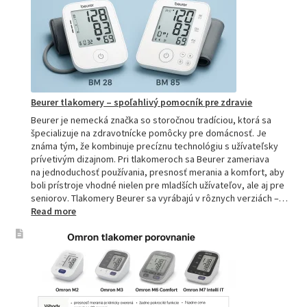
tlakomer:
Kompletn
sprievod
pre
domácnos
aj
profesion
Beurer tlakomery – spoľahlivý pomocník pre zdravie
Beurer je nemecká značka so storočnou tradíciou, ktorá sa
špecializuje na zdravotnícke pomôcky pre domácnosť. Je
známa tým, že kombinuje precíznu technológiu s užívateľsky
prívetivým dizajnom. Pri tlakomeroch sa Beurer zameriava
na jednoduchosť používania, presnosť merania a komfort, aby
boli prístroje vhodné nielen pre mladších užívateľov, ale aj pre
seniorov. Tlakomery Beurer sa vyrábajú v rôznych verziách –…
:
Read more
Beurer
tlakomery
–
spoľahlivý
pomocník
pre
zdravie