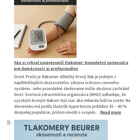
tú
najlepšiu
a
prečo
je
hitom
na
Slovensku?
Ako si vybrať najpresnejší tlakomer: Kompletný sprievodca
pre domácnosti aj profesionálov
Úvod: Prečo je tlakomer dôležitý Krvný tlak je jedným z
najdôležitejších ukazovateľov zdravia srdcovo-cievneho
systému. Jeho pravidelné sledovanie môže doslova zachrániť
život. Svetová zdravotnícka organizácia (WHO) odhaduje, že
vysokým krvným tlakom trpí viac ako miliarda ľudí na svete. Na
Slovensku má podľa štatistík hypertenziu približne 35 – 40 %
:
dospelej populácie, pričom mnohí o svojom…
Read more
Ako
si
vybrať
najpresne