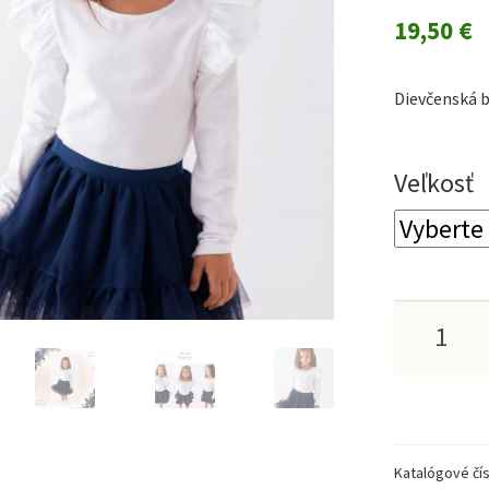
19,50
€
Dievčenská bi
Veľkosť
množstv
Dievčen
biela
čipkova
Katalógové čís
blúzka