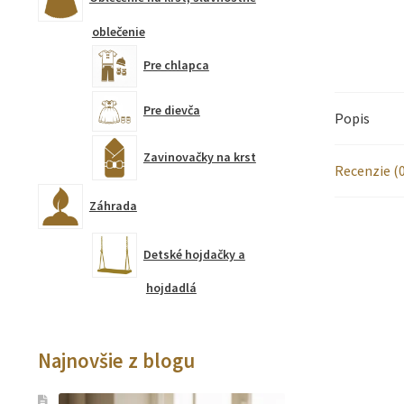
oblečenie
Pre chlapca
Pre dievča
Popis
Zavinovačky na krst
Recenzie (0
Záhrada
Detské hojdačky a
hojdadlá
Najnovšie z blogu