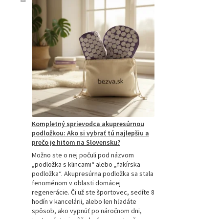
Kompletný sprievodca akupresúrnou
podložkou: Ako si vybrať tú najlepšiu a
prečo je hitom na Slovensku?
Možno ste o nej počuli pod názvom
„podložka s klincami“ alebo „fakírska
podložka“. Akupresúrna podložka sa stala
fenoménom v oblasti domácej
regenerácie. Či už ste športovec, sedíte 8
hodín v kancelárii, alebo len hľadáte
spôsob, ako vypnúť po náročnom dni,