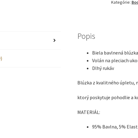
Kategórie:
Bod
Lily
Grey,
veľkosti:
Popis
98-
Biela bavlnená blúzka
152
)
Volán na pleciach uko
Dlhý rukáv
Blúzka z kvalitného úpletu,
ktorý poskytuje pohodlie a k
MATERIÁL:
95% Bavlna, 5% Elas