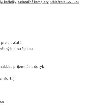
y, košieľky
,
Celoročné komplety
,
Oblečenie 122 - 158
 pre dievčatá
nčený bielou čipkou
 mäkká a príjemná na dotyk
omfort :))
tan