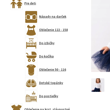
Pre deti
Nápady na darček
Oblečenie 122 - 158
Do izbičky
Do kočíka
Oblečenie 50 - 116
Detské topánky
Do postieľky
Oblečenie na krst, slávnostné