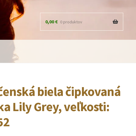
0,00
€
0 produktov
čenská biela čipkovaná
a Lily Grey, veľkosti:
52