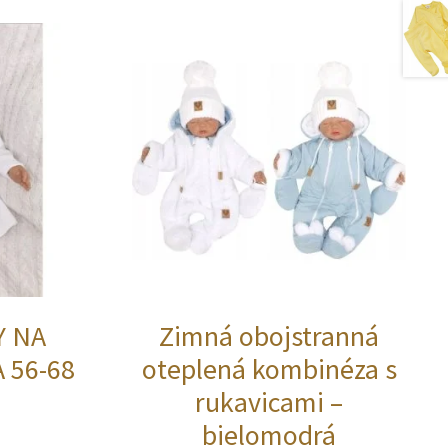
Y NA
Zimná obojstranná
 56-68
oteplená kombinéza s
rukavicami –
bielomodrá