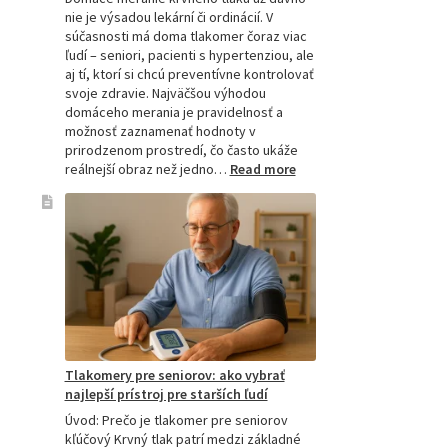
nie je výsadou lekární či ordinácií. V
súčasnosti má doma tlakomer čoraz viac
ľudí – seniori, pacienti s hypertenziou, ale
aj tí, ktorí si chcú preventívne kontrolovať
svoje zdravie. Najväčšou výhodou
domáceho merania je pravidelnosť a
možnosť zaznamenať hodnoty v
prirodzenom prostredí, čo často ukáže
:
reálnejší obraz než jedno…
Read more
Omron
tlakomer
porovnanie:
M2,
M3,
M6
a
M7
Tlakomery pre seniorov: ako vybrať
najlepší prístroj pre starších ľudí
Úvod: Prečo je tlakomer pre seniorov
kľúčový Krvný tlak patrí medzi základné