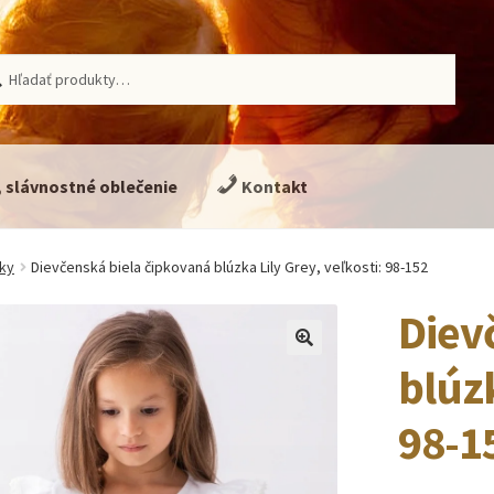
ať:
adávanie
, slávnostné oblečenie
Kontakt
ľky
Dievčenská biela čipkovaná blúzka Lily Grey, veľkosti: 98-152
Diev
🔍
blúzk
98-1