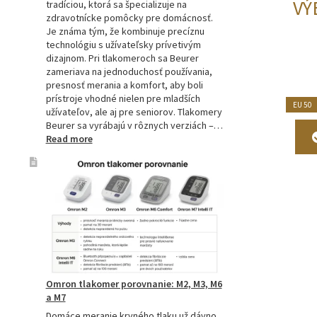
VÝ
tradíciou, ktorá sa špecializuje na
zdravotnícke pomôcky pre domácnosť.
Je známa tým, že kombinuje precíznu
technológiu s užívateľsky prívetivým
dizajnom. Pri tlakomeroch sa Beurer
zameriava na jednoduchosť používania,
presnosť merania a komfort, aby boli
prístroje vhodné nielen pre mladších
EU 50
užívateľov, ale aj pre seniorov. Tlakomery
Beurer sa vyrábajú v rôznych verziách –…
:
Read more
Beurer
tlakomery
–
spoľahlivý
pomocník
pre
zdravie
Omron tlakomer porovnanie: M2, M3, M6
a M7
Domáce meranie krvného tlaku už dávno