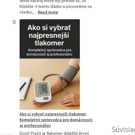
tento nástroj môže byť presne to, čo
hľadáte. V tomto článku si posvietime na
:
všetko,…
Read more
Kompletný
sprievodca
akupresúrnou
podložkou:
Ako
si
vybrať
tú
najlepšiu
a
prečo
je
hitom
na
Slovensku?
Ako si vybrať najpresnejší tlakomer:
Kompletný sprievodca pre domácnosti
aj profesionálov
Súvisia
Úvod: Prečo je tlakomer dôležitý Krvný