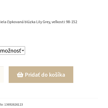
ela čipkovaná blúzka Lily Grey, veľkosti: 98-152
o
Pridať do košíka
ská
ná
lo:
13692626123