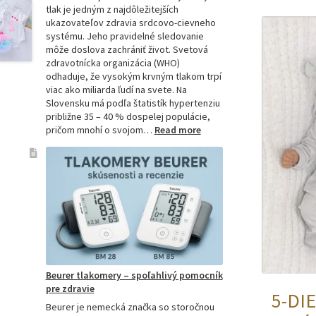
tlak je jedným z najdôležitejších
ukazovateľov zdravia srdcovo-cievneho
systému. Jeho pravidelné sledovanie
môže doslova zachrániť život. Svetová
zdravotnícka organizácia (WHO)
odhaduje, že vysokým krvným tlakom trpí
viac ako miliarda ľudí na svete. Na
Slovensku má podľa štatistík hypertenziu
približne 35 – 40 % dospelej populácie,
:
pričom mnohí o svojom…
Read more
Ako
si
vybrať
najpresnejší
tlakomer:
Kompletný
sprievodca
pre
domácnosti
aj
Beurer tlakomery – spoľahlivý pomocník
profesionálov
pre zdravie
5-DI
Beurer je nemecká značka so storočnou