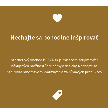
pre
seniorov:
ako
vybrať
najlepší
prístroj
pre
starších
Nechajte sa pohodlne inšpirovať
ľudí
Internetový obchod BEZVA.sk je miestom zaujímavých
nákupných možností pre dámy a detičky. Nechajte sa
inšpirovať množstvom kvalitných a zaujímavých produktov.