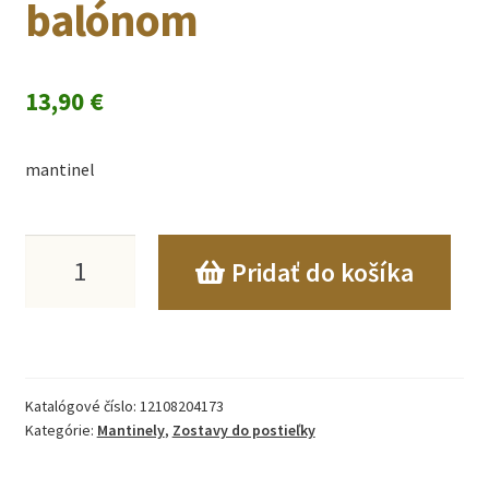
balónom
13,90
€
mantinel
množstvo
Pridať do košíka
Detský
mantinel
na
Katalógové číslo:
12108204173
postieľku,
Kategórie:
Mantinely
,
Zostavy do postieľky
180x30