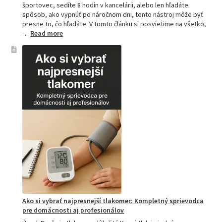
športovec, sedíte 8 hodín v kancelárii, alebo len hľadáte
spôsob, ako vypnúť po náročnom dni, tento nástroj môže byť
presne to, čo hľadáte. V tomto článku si posvietime na všetko,
:
…
Read more
Kompletný
sprievodca
akupresúrnou
podložkou:
Ako
si
vybrať
tú
najlepšiu
a
prečo
je
hitom
na
Slovensku?
Ako si vybrať najpresnejší tlakomer: Kompletný sprievodca
pre domácnosti aj profesionálov