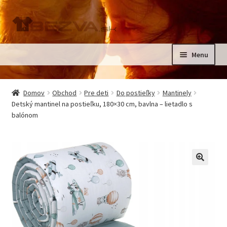
Preskočiť
Preskočiť
na
na
navigáciu
obsah
Menu
Rozbali
Domov
podrad
Domov
Obchod
Pre deti
Do postieľky
Mantinely
menu
Rozbali
Detský mantinel na postieľku, 180×30 cm, bavlna – lietadlo s
Pre deti
balónom
podrad
menu
Oblečenie na krst, slávnostné oblečenie
Kontakt
🔍