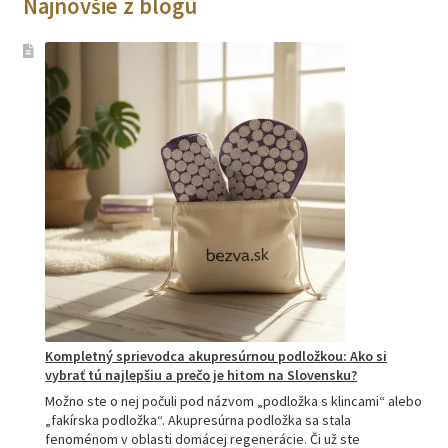
Najnovšie z blogu
Kompletný sprievodca akupresúrnou podložkou: Ako si
vybrať tú najlepšiu a prečo je hitom na Slovensku?
Možno ste o nej počuli pod názvom „podložka s klincami“ alebo
„fakírska podložka“. Akupresúrna podložka sa stala
fenoménom v oblasti domácej regenerácie. Či už ste