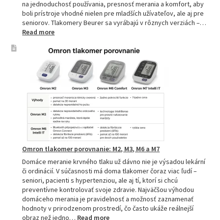
na jednoduchosť používania, presnosť merania a komfort, aby
boli prístroje vhodné nielen pre mladších užívateľov, ale aj pre
seniorov. Tlakomery Beurer sa vyrábajú v rôznych verziách –…
:
Read more
Beurer
tlakomery
–
spoľahlivý
pomocník
pre
zdravie
Omron tlakomer porovnanie: M2, M3, M6 a M7
Domáce meranie krvného tlaku už dávno nie je výsadou lekární
či ordinácií. V súčasnosti má doma tlakomer čoraz viac ľudí –
seniori, pacienti s hypertenziou, ale aj tí, ktorí si chcú
preventívne kontrolovať svoje zdravie. Najväčšou výhodou
domáceho merania je pravidelnosť a možnosť zaznamenať
hodnoty v prirodzenom prostredí, čo často ukáže reálnejší
:
obraz než jedno…
Read more