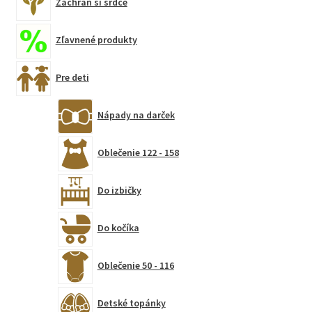
Zachráň si srdce
Zľavnené produkty
Pre deti
Nápady na darček
Oblečenie 122 - 158
Do izbičky
Do kočíka
Oblečenie 50 - 116
Detské topánky