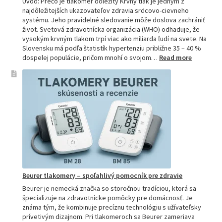
Úvod: Prečo je tlakomer dôležitý Krvný tlak je jedným z
najdôležitejších ukazovateľov zdravia srdcovo-cievneho
systému. Jeho pravidelné sledovanie môže doslova zachrániť
život. Svetová zdravotnícka organizácia (WHO) odhaduje, že
vysokým krvným tlakom trpí viac ako miliarda ľudí na svete. Na
Slovensku má podľa štatistík hypertenziu približne 35 – 40 %
:
dospelej populácie, pričom mnohí o svojom…
Read more
Ako
si
vybrať
najpresne
tlakomer:
Kompletn
sprievod
pre
domácnos
aj
profesion
Beurer tlakomery – spoľahlivý pomocník pre zdravie
Beurer je nemecká značka so storočnou tradíciou, ktorá sa
špecializuje na zdravotnícke pomôcky pre domácnosť. Je
známa tým, že kombinuje precíznu technológiu s užívateľsky
prívetivým dizajnom. Pri tlakomeroch sa Beurer zameriava