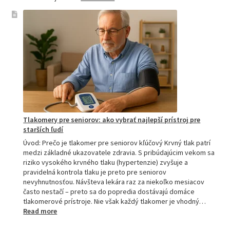
Omron
tlakomer
porovnanie:
M2,
M3,
M6
a
M7
Tlakomery pre seniorov: ako vybrať najlepší prístroj pre
starších ľudí
Úvod: Prečo je tlakomer pre seniorov kľúčový Krvný tlak patrí
medzi základné ukazovatele zdravia. S pribúdajúcim vekom sa
riziko vysokého krvného tlaku (hypertenzie) zvyšuje a
pravidelná kontrola tlaku je preto pre seniorov
nevyhnutnosťou. Návšteva lekára raz za niekoľko mesiacov
často nestačí – preto sa do popredia dostávajú domáce
tlakomerové prístroje. Nie však každý tlakomer je vhodný…
:
Read more
Tlakomery