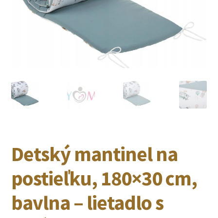
Detský mantinel na
postieľku, 180×30 cm,
bavlna – lietadlo s