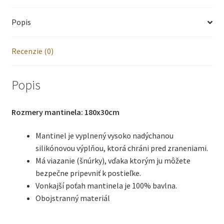
cm,
Popis
bavlna
-
Recenzie (0)
lietadlo
s
Popis
balónom
Rozmery mantinela: 180x30cm
Mantinel je vyplnený vysoko nadýchanou
silikónovou výplňou, ktorá chráni pred zraneniami.
Má viazanie (šnúrky), vďaka ktorým ju môžete
bezpečne pripevniť k postieľke.
Vonkajší poťah mantinela je 100% bavlna.
Obojstranný materiál