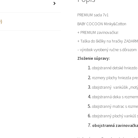
PREMIUM sada 7v1
)
BABY COCOON Minky&Cotton
+ PREMIUM zavinovačka!
+ Taška do škôlky na hračky ZADAR
– výrobok vyrobený ručne s dôrazom n
Zloženie súpravy:
obojstranné detské hniezdo
rozmery plochy hniezda pre 
obojstranný vankúšik „motý
obojstranná deka s rozmer
obojstranný matrac s rozm
obojstranný plochý vankúš 
obojstranná zavinovačka