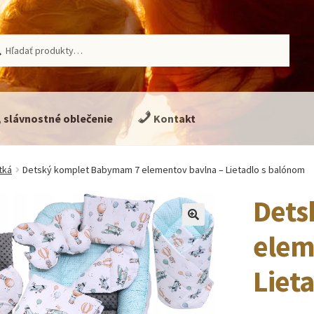
ať:
adávanie
, slávnostné oblečenie
Kontakt
tká
Detský komplet Babymam 7 elementov bavlna – Lietadlo s balónom
Dets
🔍
elem
Liet