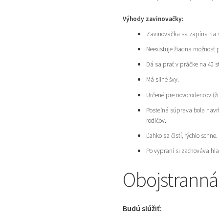
Výhody zavinovačky:
Zavinovačka sa zapína na 
Neexistuje žiadna možnosť p
Dá sa prať v práčke na 40 
Má silné švy.
Určené pre novorodencov (ži
Posteľná súprava bola navr
rodičov.
Ľahko sa čistí, rýchlo schne.
Po vypraní si zachováva hla
Obojstranná
Budú slúžiť: