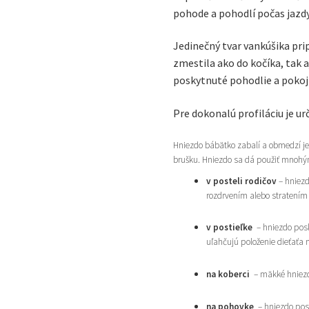
pohode a pohodlí počas jazdy
Jedinečný tvar vankúšika pri
zmestila ako do kočíka, tak a
poskytnuté pohodlie a pokoj
Pre dokonalú profiláciu je u
Hniezdo bábätko zabalí a obmedzí je
brušku. Hniezdo sa dá použiť mnoh
v posteli rodičov
– hniezd
rozdrvením alebo stratení
v postieľke
– hniezdo posk
uľahčujú položenie dieťaťa n
na koberci
– mäkké hniezdo
na pohovke
– hniezdo posk