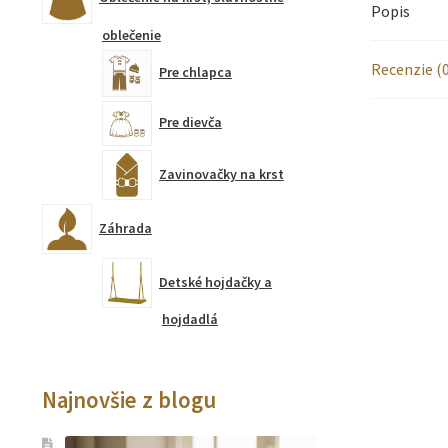
Popis
oblečenie
Recenzie (0
Pre chlapca
Pre dievča
Zavinovačky na krst
Záhrada
Detské hojdačky a
hojdadlá
Najnovšie z blogu