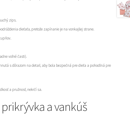
suchý zips.
odráždenia dieťaťa, pretože zapínanie je na vonkajšej strane.
stupňov.
adne voľné časti).
hnutá s dôrazom na detail, aby bola bezpečná pre dieťa a pohodlná pre
dkosť a pružnosť, nekrčí sa.
 prikrývka a vankúš