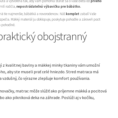
utá a vytvorená tak, aby vám pomohla starať sa o vaše dieťa od
prvého
milí rodičia,
nepostrádateľnú výbavičku pre bábätko.
mä tie najmenšie, bábätká a novorodencov. Náš
komplet
zabalí Vaše
zpečia. Mäkký materiál ju obklopuje, poskytuje pohodlie a zároveň pocit
a pohodlné.
praktický obojstranný
 z kvalitnej bavlny a mäkkej minky tkaniny vám umožní
oho, aby ste museli prať celé hniezdo. Stred matraca má
 a vzdušný, čo výrazne zlepšuje komfort používania.
inovačky, matrac môže slúžiť ako príjemne mäkká a pocitová
o ako pikniková deka na záhrade. Poslúži aj v kočíku,