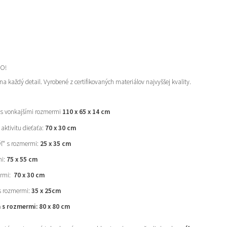
MO!
a každý detail. Vyrobené z certifikovaných materiálov najvyššej kvality.
 s vonkajšími rozmermi
110 x 65 x 14 cm
aktivitu dieťaťa:
70 x 30 cm
ľ“ s rozmermi:
25 x 35 cm
mi:
75 x 55 cm
ermi:
70 x 30 cm
s rozmermi:
35 x 25cm
 s rozmermi: 80 x 80 cm