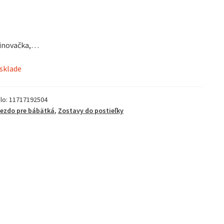
vinovačka,…
 sklade
lo:
11717192504
ezdo pre bábätká
,
Zostavy do postieľky