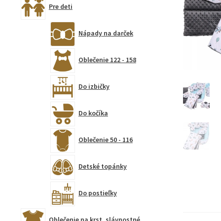
Pre deti
Nápady na darček
Oblečenie 122 - 158
Do izbičky
Do kočíka
Oblečenie 50 - 116
Detské topánky
Do postieľky
Oblečenie na krst, slávnostné