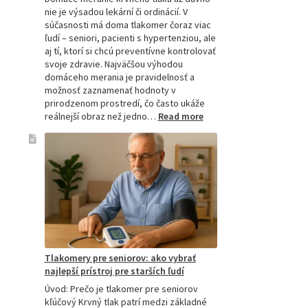
nie je výsadou lekární či ordinácií. V
súčasnosti má doma tlakomer čoraz viac
ľudí – seniori, pacienti s hypertenziou, ale
aj tí, ktorí si chcú preventívne kontrolovať
svoje zdravie. Najväčšou výhodou
domáceho merania je pravidelnosť a
možnosť zaznamenať hodnoty v
prirodzenom prostredí, čo často ukáže
:
reálnejší obraz než jedno…
Read more
Omron
tlakomer
porovnanie:
M2,
M3,
M6
a
M7
Tlakomery pre seniorov: ako vybrať
najlepší prístroj pre starších ľudí
Úvod: Prečo je tlakomer pre seniorov
kľúčový Krvný tlak patrí medzi základné