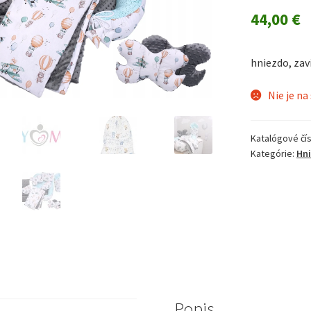
44,00
€
hniezdo, za
Nie je na
Katalógové čís
Kategórie:
Hni
Popis