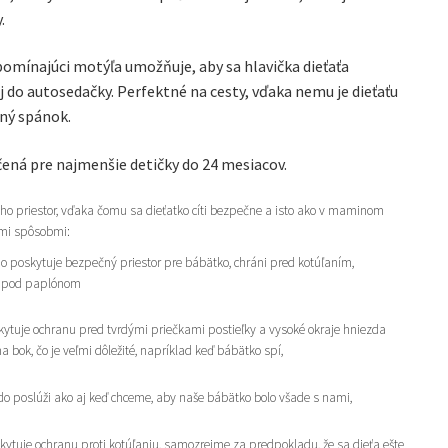
.
pomínajúci motýľa umožňuje, aby sa hlavička dieťaťa
j do autosedačky. Perfektné na cesty, vďaka nemu je dieťaťu
ný spánok.
rčená pre najmenšie detičky do 24 mesiacov.
ho priestor, vďaka čomu sa dieťatko cíti bezpečne a isto ako v maminom
ými spôsobmi:
o poskytuje bezpečný priestor pre bábätko, chráni pred kotúľaním,
m pod paplónom
ytuje ochranu pred tvrdými priečkami postieľky a vysoké okraje hniezda
a bok, čo je veľmi dôležité, napríklad keď bábätko spí,
 poslúži ako aj keď chceme, aby naše bábätko bolo všade s nami,
ytuje ochranu proti kotúľaniu, samozrejme za predpokladu, že sa dieťa ešte