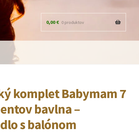
0,00
€
0 produktov
ký komplet Babymam 7
entov bavlna –
adlo s balónom