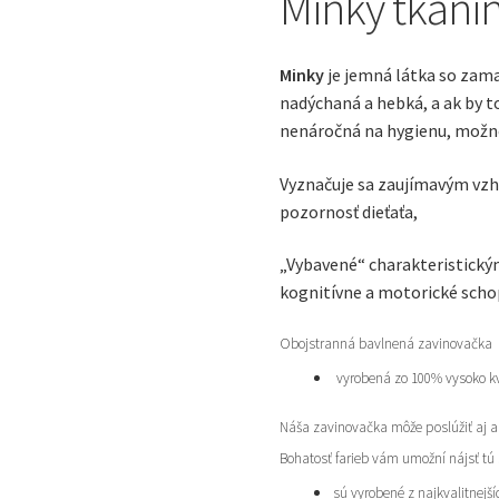
Minky tkanin
Minky
je jemná látka so zam
nadýchaná a hebká, a ak by t
nenáročná na hygienu, možno
Vyznačuje sa zaujímavým vzh
pozornosť dieťaťa,
„Vybavené“ charakteristickým
kognitívne a motorické scho
Obojstranná bavlnená zavinovačka
vyrobená zo 100% vysoko kv
Náša zavinovačka môže poslúžiť aj a
Bohatosť farieb vám umožní nájsť tú
sú vyrobené z najkvalitnej