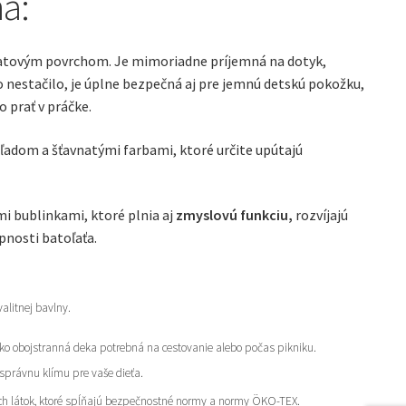
a:
atovým povrchom. Je mimoriadne príjemná na dotyk,
o nestačilo, je úplne bezpečná aj pre jemnú detskú pokožku,
 prať v práčke.
ľadom a šťavnatými farbami, ktoré určite upútajú
i bublinkami, ktoré plnia aj
zmyslovú funkciu,
rozvíjajú
pnosti batoľaťa.
alitnej bavlny.
ko obojstranná deka potrebná na cestovanie alebo počas pikniku.
 správnu klímu pre vaše dieťa.
ších látok, ktoré spĺňajú bezpečnostné normy a normy ÖKO-TEX.