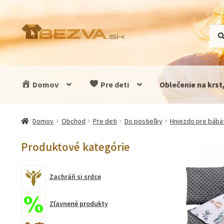
Preskočiť
Preskočiť
Hľad
Vyhľ
na
na
navigáciu
obsah
Domov
Pre deti
Oblečenie na krst
Domov
Obchod
Pre deti
Do postieľky
Hniezdo pre bábä
Produktové kategórie
Zachráň si srdce
Zľavnené produkty