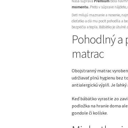
Naša súprava
Premium
bola navrhn
momentu.
Preto v súprave nájdete, 
Deti milujú maznanie a nosenie, naj
dieťatko a dá mu pocit pohodlia a be
bezpečia a tepla. Bábätko je útulné 
Pohodlný a 
matrac
Obojstranný matrac vyrobený
udržiavať plnú hygienu bez t
antialergickú výplň. Je ľahký
Keď bábätko vyrastie zo zav
podložka na hranie doma aleb
gondole či kolíske.