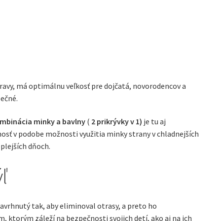
pravy, má optimálnu veľkosť pre dojčatá, novorodencov a
pečné.
mbinácia minky a bavlny
(
2 prikrývky v 1)
je tu aj
osť v podobe možnosti využitia minky strany v chladnejších
eplejších dňoch.
ľ
avrhnutý tak, aby eliminoval otrasy, a preto ho
ktorým záleží na bezpečnosti svojich detí, ako aj na ich