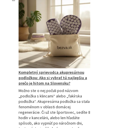
Kompletný sprievodca akupresúrnou
podložkou: Ako si vybrať tú najlepšiu a
prečo je hitom na Slovensku?
Možno ste o nej počuli pod názvom
„podložka s klincami“ alebo „fakírska
podložka“. Akupresúrna podložka sa stala
fenoménom v oblasti domácej
regenerácie. Či už ste športovec, sedíte 8
hodín v kancelárii, alebo len hľadáte
spôsob, ako vypnúť po náročnom dni,