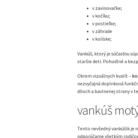
v zavinovačke;
v kočíku;
v postieľke;
v záhrade
v kolíske;
Vankúš, ktorý je súčasťou sú
staršie deti. Pohodlné a bez
Okrem vizuálnych kvalít –
ko
nezvyčajná doplnková funkčn
dňoch a bavlnenej strany v t
vankúš motý
Tento nevšedný vankúšik je n
odporúčame všetkým rodičom, 