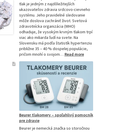
tlak je jedným z najdôležitejších
ukazovateľov zdravia srdcovo-cievneho
systému. Jeho pravidelné sledovanie
môže doslova zachrániť život. Svetová
zdravotnícka organizácia (WHO)
odhaduje, že vysokým krvným tlakom trpí
viac ako miliarda ľudí na svete. Na
Slovensku má podľa štatistík hypertenziu
približne 35 – 40 % dospelej populácie,
:
pričom mnohí o svojom…
Read more
Ako
si
vybrať
najpresnejší
tlakomer:
Kompletný
sprievodca
pre
domácnosti
aj
Beurer tlakomery – spoľahlivý pomocník
profesionálov
pre zdravie
Beurer je nemecká značka so storočnou