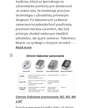
tradíciou, ktorá sa špecializuje na
zdravotnícke pomôcky pre domácnosť.
Je známa tým, že kombinuje precíznu
technológiu s užívateľsky prívetivým
dizajnom. Pri tlakomeroch sa Beurer
zameriava na jednoduchosť používania,
presnosť merania a komfort, aby boli
prístroje vhodné nielen pre mladších
užívateľov, ale aj pre seniorov. Tlakomery
Beurer sa vyrábajú v rôznych verziách –…
:
Read more
Beurer
tlakomery
–
spoľahlivý
pomocník
pre
zdravie
Omron tlakomer porovnanie: M2, M3, M6
a M7
Domáce meranie krvného tlaku už dávno