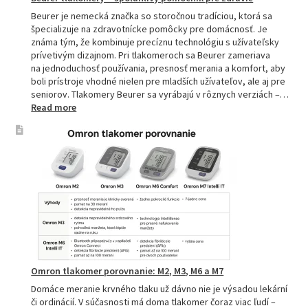
Beurer je nemecká značka so storočnou tradíciou, ktorá sa
špecializuje na zdravotnícke pomôcky pre domácnosť. Je
známa tým, že kombinuje precíznu technológiu s užívateľsky
prívetivým dizajnom. Pri tlakomeroch sa Beurer zameriava
na jednoduchosť používania, presnosť merania a komfort, aby
boli prístroje vhodné nielen pre mladších užívateľov, ale aj pre
seniorov. Tlakomery Beurer sa vyrábajú v rôznych verziách –…
:
Read more
Beurer
tlakomery
–
spoľahlivý
pomocník
pre
zdravie
Omron tlakomer porovnanie: M2, M3, M6 a M7
Domáce meranie krvného tlaku už dávno nie je výsadou lekární
či ordinácií. V súčasnosti má doma tlakomer čoraz viac ľudí –