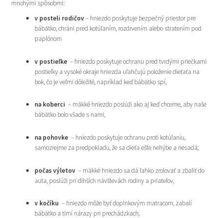
mnohými spôsobmi:
v posteli rodičov
– hniezdo poskytuje bezpečný priestor pre
bábätko, chráni pred kotúľaním, rozdrvením alebo stratením pod
paplónom
v postieľke
– hniezdo poskytuje ochranu pred tvrdými priečkami
postieľky a vysoké okraje hniezda uľahčujú položenie dieťaťa na
bok, čo je veľmi dôležité, napríklad keď bábätko spí,
na koberci
– mäkké hniezdo poslúži ako aj keď chceme, aby naše
bábätko bolo všade s nami,
na pohovke
– hniezdo poskytuje ochranu proti kotúľaniu,
samozrejme za predpokladu, že sa dieťa ešte nehýbe a nesadá;
počas výletov
– mäkké hniezdo sa dá ľahko zrolovať a zbaliť do
auta, poslúži pri dlhších návštevách rodiny a priateľov,
v kočíku
– hniezdo môže byť doplnkovým matracom, zabalí
bábätko a tlmí nárazy pri prechádzkach,