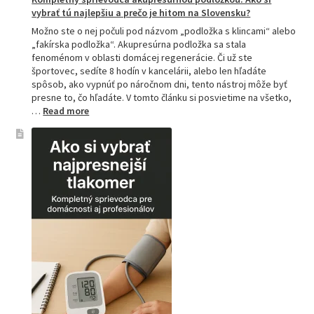
vybrať tú najlepšiu a prečo je hitom na Slovensku?
Možno ste o nej počuli pod názvom „podložka s klincami“ alebo
„fakírska podložka“. Akupresúrna podložka sa stala
fenoménom v oblasti domácej regenerácie. Či už ste
športovec, sedíte 8 hodín v kancelárii, alebo len hľadáte
spôsob, ako vypnúť po náročnom dni, tento nástroj môže byť
presne to, čo hľadáte. V tomto článku si posvietime na všetko,
:
…
Read more
Kompletný
sprievodca
akupresúrnou
podložkou:
Ako
si
vybrať
tú
najlepšiu
a
prečo
je
hitom
na
Slovensku?