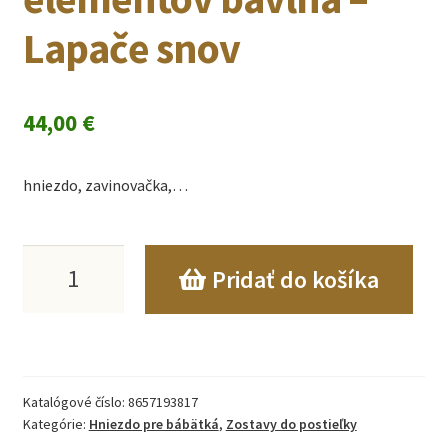
Lapače snov
44,00
€
hniezdo, zavinovačka,…
množstvo
Pridať do košíka
Detský
komplet
Babymam
Katalógové číslo:
8657193817
7
Kategórie:
Hniezdo pre bábätká
,
Zostavy do postieľky