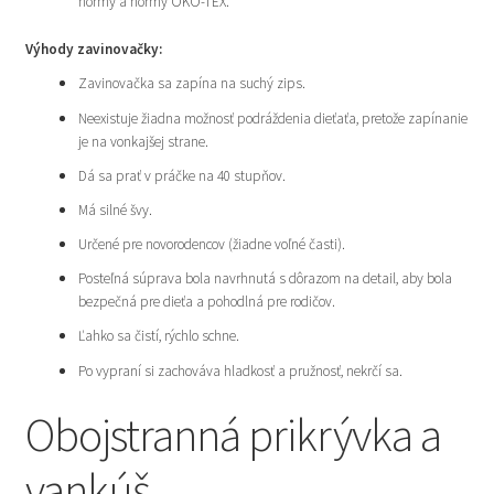
normy a normy ÖKO-TEX.
Výhody zavinovačky:
Zavinovačka sa zapína na suchý zips.
Neexistuje žiadna možnosť podráždenia dieťaťa, pretože zapínanie
je na vonkajšej strane.
Dá sa prať v práčke na 40 stupňov.
Má silné švy.
Určené pre novorodencov (žiadne voľné časti).
Posteľná súprava bola navrhnutá s dôrazom na detail, aby bola
bezpečná pre dieťa a pohodlná pre rodičov.
Ľahko sa čistí, rýchlo schne.
Po vypraní si zachováva hladkosť a pružnosť, nekrčí sa.
Obojstranná prikrývka a
vankúš