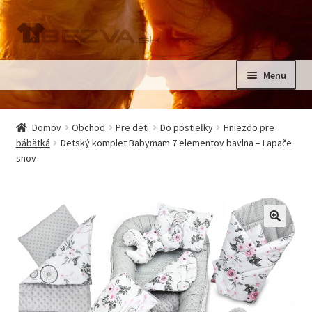
Preskočiť
Preskočiť
na
na
navigáciu
obsah
Menu
Rozbali
Domov
podrad
Domov
Obchod
Pre deti
Do postieľky
Hniezdo pre
menu
Rozbali
bábätká
Detský komplet Babymam 7 elementov bavlna – Lapače
Pre deti
snov
podrad
menu
Oblečenie na krst, slávnostné oblečenie
Kontakt
🔍