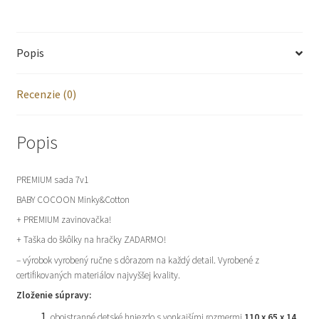
elementov
bavlna
Popis
-
Lapače
Recenzie (0)
snov
Popis
PREMIUM sada 7v1
BABY COCOON Minky&Cotton
+ PREMIUM zavinovačka!
+ Taška do škôlky na hračky ZADARMO!
– výrobok vyrobený ručne s dôrazom na každý detail. Vyrobené z
certifikovaných materiálov najvyššej kvality.
Zloženie súpravy:
obojstranné detské hniezdo s vonkajšími rozmermi
110 x 65 x 14