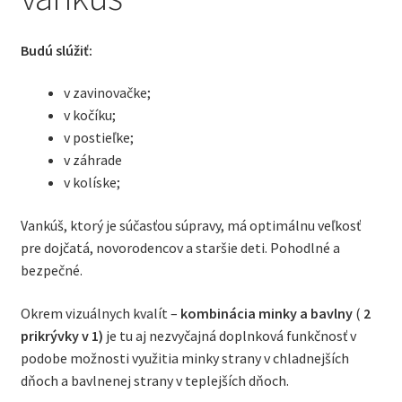
Budú slúžiť:
v zavinovačke;
v kočíku;
v postieľke;
v záhrade
v kolíske;
Vankúš, ktorý je súčasťou súpravy, má optimálnu veľkosť
pre dojčatá, novorodencov a staršie deti. Pohodlné a
bezpečné.
Okrem vizuálnych kvalít –
kombinácia minky a bavlny
(
2
prikrývky v 1)
je tu aj nezvyčajná doplnková funkčnosť v
podobe možnosti využitia minky strany v chladnejších
dňoch a bavlnenej strany v teplejších dňoch.