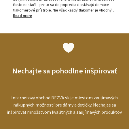
často nestačí – preto sa do popredia dostávajú domáce
tlakomerové prístroje. Nie však každý tlakomer je vhodný…
:
Read more
Tlakomery
pre
seniorov:
ako
vybrať
najlepší
prístroj
pre
starších
Nechajte sa pohodlne inšpirovať
ľudí
Internetový obchod BEZVA.sk je miestom zaujímavých
nákupných možností pre dámy a detičky. Nechajte sa
inšpirovať množstvom kvalitných a zaujímavých produktov.