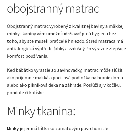
obojstranný matrac
Obojstranný matrac vyrobený z kvalitnej bavlny a mäkkej
minky tkaniny vám umožní udržiavať plnú hygienu bez
toho, aby ste museli prať celé hniezdo. Stred matraca má
antialergickú výplň. Je ľahký a vzdušný, čo výrazne zlepšuje
komfort používania.
Keď bábätko vyrastie zo zavinovačky, matrac môže slúžiť
ako príjemne mäkká a pocitová podložka na hranie doma
alebo ako pikniková deka na záhrade. Poslúži aj v kočíku,
gondole či kolíske.
Minky tkanina:
Minky
je jemná látka so zamatovým povrchom. Je