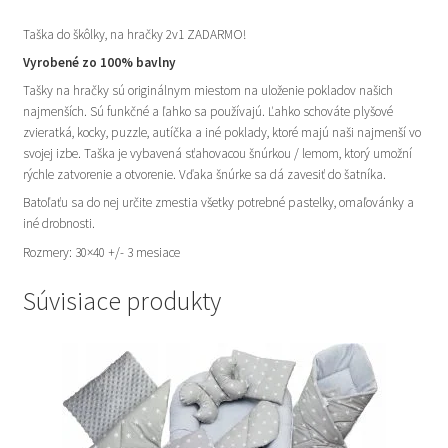
Taška do škôlky, na hračky 2v1 ZADARMO!
Vyrobené zo 100% bavlny
Tašky na hračky sú originálnym miestom na uloženie pokladov našich
najmenších. Sú funkčné a ľahko sa používajú. Ľahko schováte plyšové
zvieratká, kocky, puzzle, autíčka a iné poklady, ktoré majú naši najmenší vo
svojej izbe. Taška je vybavená sťahovacou šnúrkou / lemom, ktorý umožní
rýchle zatvorenie a otvorenie. Vďaka šnúrke sa dá zavesiť do šatníka.
Batoľaťu sa do nej určite zmestia všetky potrebné pastelky, omaľovánky a
iné drobnosti.
Rozmery: 30×40 +/- 3 mesiace
Súvisiace produkty