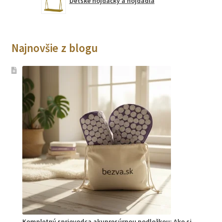
Detské hojdačky a hojdadlá
Najnovšie z blogu
Kompletný sprievodca akupresúrnou podložkou: Ako si