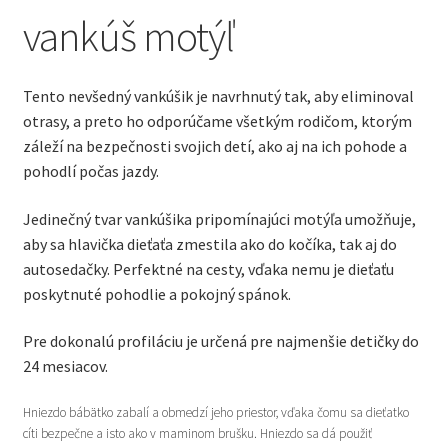
vankúš motýľ
Tento nevšedný vankúšik je navrhnutý tak, aby eliminoval
otrasy, a preto ho odporúčame všetkým rodičom, ktorým
záleží na bezpečnosti svojich detí, ako aj na ich pohode a
pohodlí počas jazdy.
Jedinečný tvar vankúšika pripomínajúci motýľa umožňuje,
aby sa hlavička dieťaťa zmestila ako do kočíka, tak aj do
autosedačky. Perfektné na cesty, vďaka nemu je dieťaťu
poskytnuté pohodlie a pokojný spánok.
Pre dokonalú profiláciu je určená pre najmenšie detičky do
24 mesiacov.
Hniezdo bábätko zabalí a obmedzí jeho priestor, vďaka čomu sa dieťatko
cíti bezpečne a isto ako v maminom brušku. Hniezdo sa dá použiť