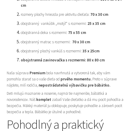
cm
rozmery plochy hniezda pre aktivitu dieťaťa:
70 x 30 cm
obojstranný vankúšik „motýľ“ s rozmermi:
25 x 35 cm
obojstranná deka s rozmermi:
75 x 55 cm
obojstranný matrac s rozmermi:
70 x 30 cm
obojstranný plochý vankúš s rozmermi:
35 x 25cm
obojstranná zavinovačka s rozmermi: 80 x 80 cm
Naša súprava
Premium
bola navrhnutá a vytvorená tak, aby vám
pomohla starať sa o vaše dieťa od
prvého momentu.
Preto v súprave
nájdete, milí rodičia,
nepostrádateľnú výbavičku pre bábätko.
Deti milujú maznanie a nosenie, najmä tie najmenšie, bábätká a
novorodencov. Náš
komplet
zabalí Vaše dieťatko a dá mu pocit pohodlia a
bezpečia. Mäkký materiál ju obklopuje, poskytuje pohodlie a zároveň pocit
bezpečia a tepla. Bábätko je útulné a pohodlné.
Pohodlný a praktický