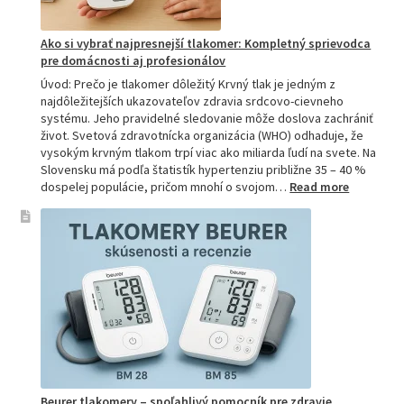
Ako si vybrať najpresnejší tlakomer: Kompletný sprievodca
pre domácnosti aj profesionálov
Úvod: Prečo je tlakomer dôležitý Krvný tlak je jedným z
najdôležitejších ukazovateľov zdravia srdcovo-cievneho
systému. Jeho pravidelné sledovanie môže doslova zachrániť
život. Svetová zdravotnícka organizácia (WHO) odhaduje, že
vysokým krvným tlakom trpí viac ako miliarda ľudí na svete. Na
Slovensku má podľa štatistík hypertenziu približne 35 – 40 %
:
dospelej populácie, pričom mnohí o svojom…
Read more
Ako
si
vybrať
najpresne
tlakomer:
Kompletn
sprievod
pre
domácnos
aj
profesion
Beurer tlakomery – spoľahlivý pomocník pre zdravie