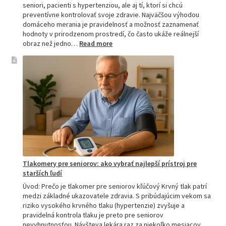
seniori, pacienti s hypertenziou, ale aj tí, ktorí si chcú
preventívne kontrolovať svoje zdravie. Najväčšou výhodou
domáceho merania je pravidelnosť a možnosť zaznamenať
hodnoty v prirodzenom prostredí, čo často ukáže reálnejší
:
obraz než jedno…
Read more
Omron
tlakomer
porovnanie:
M2,
M3,
M6
a
M7
Tlakomery pre seniorov: ako vybrať najlepší prístroj pre
starších ľudí
Úvod: Prečo je tlakomer pre seniorov kľúčový Krvný tlak patrí
medzi základné ukazovatele zdravia. S pribúdajúcim vekom sa
riziko vysokého krvného tlaku (hypertenzie) zvyšuje a
pravidelná kontrola tlaku je preto pre seniorov
nevyhnutnosťou. Návšteva lekára raz za niekoľko mesiacov