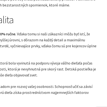
ch bezstarostných spomienok, ktoré máme.
lita
00% ručne.
Vďaka tomu si naši zákazníci môžu byť istí, že
vyššej úrovni, s dôrazom na každý detail a maximálnu
 tvrdé, vyčnievajúce prvky, vďaka čomu sú pre kojencov úplne
torá bola vyvinutá na podporu vývoja vášho dieťaťa počas
osti, ktorá je nevyhnutná pre skorý rast. Detská postieľka je
e dieťa objavovať svet.
ladom pre rozvoj vašej osobnosti. Schopnosť učiť sa závisí
torú dieťa získa prostredníctvom najjemnejších faktorov
.