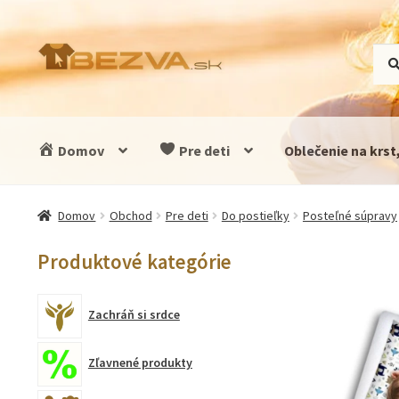
Preskočiť
Preskočiť
Hľad
Vyhľ
na
na
navigáciu
obsah
Domov
Pre deti
Oblečenie na krst
Domov
Obchod
Pre deti
Do postieľky
Posteľné súpravy
Produktové kategórie
Zachráň si srdce
Zľavnené produkty