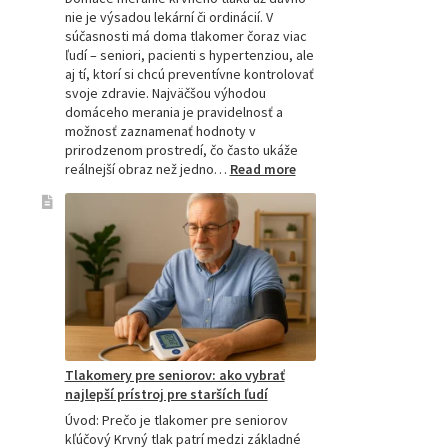
nie je výsadou lekární či ordinácií. V
súčasnosti má doma tlakomer čoraz viac
ľudí – seniori, pacienti s hypertenziou, ale
aj tí, ktorí si chcú preventívne kontrolovať
svoje zdravie. Najväčšou výhodou
domáceho merania je pravidelnosť a
možnosť zaznamenať hodnoty v
prirodzenom prostredí, čo často ukáže
:
reálnejší obraz než jedno…
Read more
Omron
tlakomer
porovnanie:
M2,
M3,
M6
a
M7
Tlakomery pre seniorov: ako vybrať
najlepší prístroj pre starších ľudí
Úvod: Prečo je tlakomer pre seniorov
kľúčový Krvný tlak patrí medzi základné