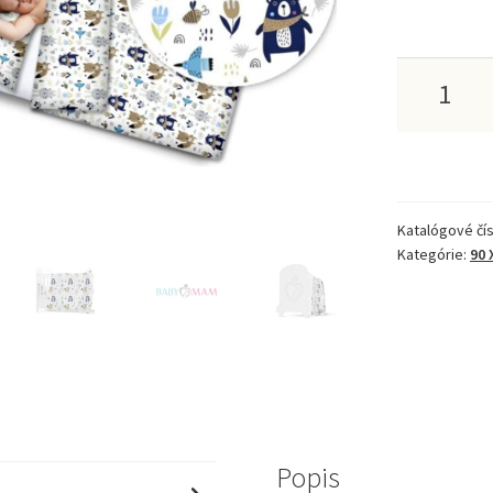
množstv
Detské
obliečky
2EL
Katalógové čís
120x90
Kategórie:
90 
BAVLNA
100%
BABYMA
Popis