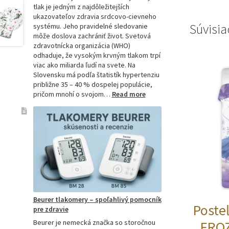
tlak je jedným z najdôležitejších
ukazovateľov zdravia srdcovo-cievneho
Súvisia
systému. Jeho pravidelné sledovanie
môže doslova zachrániť život. Svetová
zdravotnícka organizácia (WHO)
odhaduje, že vysokým krvným tlakom trpí
viac ako miliarda ľudí na svete. Na
Slovensku má podľa štatistík hypertenziu
približne 35 – 40 % dospelej populácie,
:
pričom mnohí o svojom…
Read more
Ako
si
vybrať
najpresnejší
tlakomer:
Kompletný
sprievodca
pre
domácnosti
aj
Beurer tlakomery – spoľahlivý pomocník
profesionálov
Poste
pre zdravie
Beurer je nemecká značka so storočnou
FRO