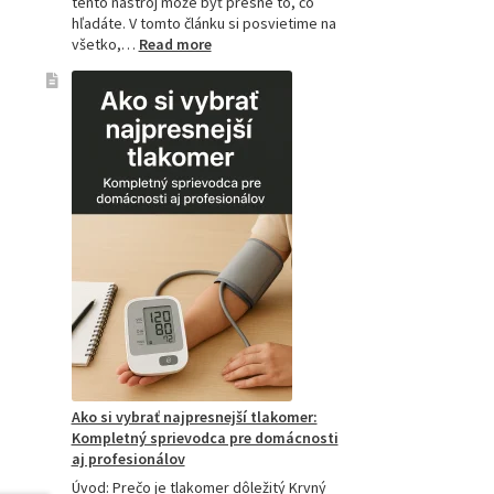
tento nástroj môže byť presne to, čo
hľadáte. V tomto článku si posvietime na
:
všetko,…
Read more
Kompletný
sprievodca
akupresúrnou
podložkou:
Ako
si
vybrať
tú
najlepšiu
a
prečo
je
hitom
na
Slovensku?
Ako si vybrať najpresnejší tlakomer:
Kompletný sprievodca pre domácnosti
aj profesionálov
Úvod: Prečo je tlakomer dôležitý Krvný