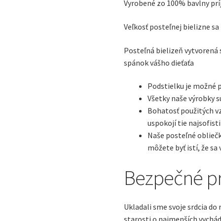
Vyrobené zo 100% bavlny prí
Veľkosť posteľnej bielizne sa 
Posteľná bielizeň vytvorená 
spánok vášho dieťaťa
Podstielku je možné p
Všetky naše výrobky s
Bohatosť použitých v
uspokojí tie najsofist
Naše posteľné obliečky
môžete byť istí, že sa
Bezpečné pr
Ukladali sme svoje srdcia do
starosti o najmenších vychád