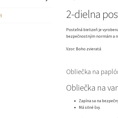
2-dielna pos
)
Posteľná bielizeň je vyroben
bezpečnostným normám a 
Vzor: Boho zvieratá
Obliečka na paplón
Obliečka na va
Zapína sa na bezpečný
Má silné švy.