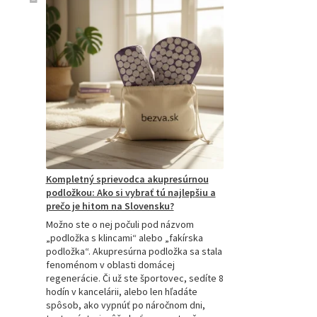
Kompletný sprievodca akupresúrnou
podložkou: Ako si vybrať tú najlepšiu a
prečo je hitom na Slovensku?
Možno ste o nej počuli pod názvom
„podložka s klincami“ alebo „fakírska
podložka“. Akupresúrna podložka sa stala
fenoménom v oblasti domácej
regenerácie. Či už ste športovec, sedíte 8
hodín v kancelárii, alebo len hľadáte
spôsob, ako vypnúť po náročnom dni,