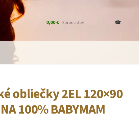
0,00
€
0 produktov
ké obliečky 2EL 120×90
LNA 100% BABYMAM