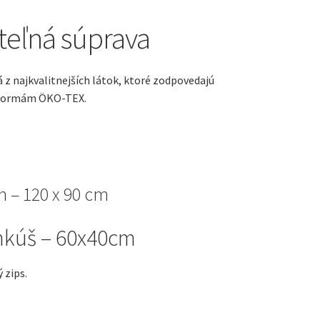
teľná súprava
á z najkvalitnejších látok, ktoré zodpovedajú
normám ÖKO-TEX.
 – 120 x 90 cm
nkúš – 60x40cm
 zips.