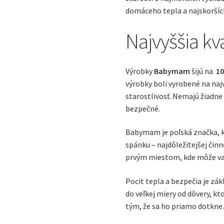
domáceho tepla a najskorší
Najvyššia kva
Výrobky
Babymam
šijú na
1
výrobky boli vyrobené na naj
starostlivosť. Nemajú žiadne
bezpečné.
Babymam je poľská značka, k
spánku – najdôležitejšej činn
prvým miestom, kde môže vaš
Pocit tepla a bezpečia je zák
do veľkej miery od dôvery, k
tým, že sa ho priamo dotkne