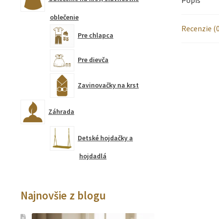
oblečenie
Recenzie (0
Pre chlapca
Pre dievča
Zavinovačky na krst
Záhrada
Detské hojdačky a
hojdadlá
Najnovšie z blogu