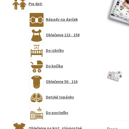
Pre deti
Nápady na darček
Oblečenie 122 - 158
Do izbičky
Do kočíka
Oblečenie 50 - 116
Detské topánky
Do postieľky
Oblečenie na krst, slávnostné
Popis