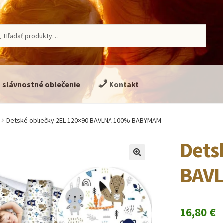
ať:
adávanie
, slávnostné oblečenie
Kontakt
Detské obliečky 2EL 120×90 BAVLNA 100% BABYMAM
Dets
🔍
BAV
16,80
€