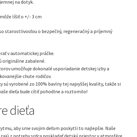
jemnej na dotyk.
môže líšiť o +/- 3 cm
so starostlivosťou o bezpečný, regeneračný a príjemný
rať v automatickej práčke.
ú originálne zabalené.
zorov umožňuje dokonalé usporiadanie detskej izby a
ikovanejšie chute rodičov.
 sú vyrobené zo 100% bavlny tej najvyššej kvality, takže si
 vaše dieťa bude cítiť pohodlne a roztomilo!
e dieťa
 rytmu, aby sme svojim deťom poskytli to najlepšie. Naše
zajú z potreby srdca poskladať detský priestor v atmosfére