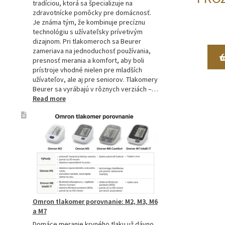
tradíciou, ktorá sa špecializuje na
zdravotnícke pomôcky pre domácnosť.
Je známa tým, že kombinuje precíznu
technológiu s užívateľsky prívetivým
dizajnom. Pri tlakomeroch sa Beurer
zameriava na jednoduchosť používania,
presnosť merania a komfort, aby boli
prístroje vhodné nielen pre mladších
užívateľov, ale aj pre seniorov. Tlakomery
Beurer sa vyrábajú v rôznych verziách –…
:
Read more
Beurer
tlakomery
–
spoľahlivý
pomocník
pre
zdravie
Omron tlakomer porovnanie: M2, M3, M6
a M7
Domáce meranie krvného tlaku už dávno