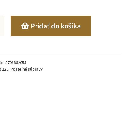
o
Pridať do košíka
lo:
8708862055
X 120
,
Posteľné súpravy
M