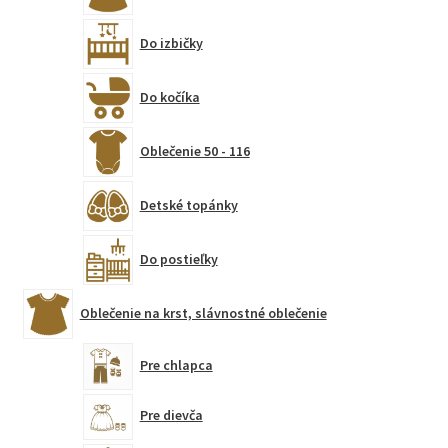
Do izbičky
Do kočíka
Oblečenie 50 - 116
Detské topánky
Do postieľky
Oblečenie na krst, slávnostné oblečenie
Pre chlapca
Pre dievča