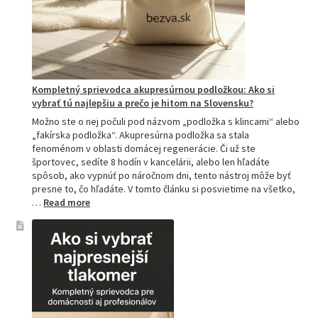
Kompletný sprievodca akupresúrnou podložkou: Ako si
vybrať tú najlepšiu a prečo je hitom na Slovensku?
Možno ste o nej počuli pod názvom „podložka s klincami“ alebo
„fakírska podložka“. Akupresúrna podložka sa stala
fenoménom v oblasti domácej regenerácie. Či už ste
športovec, sedíte 8 hodín v kancelárii, alebo len hľadáte
spôsob, ako vypnúť po náročnom dni, tento nástroj môže byť
presne to, čo hľadáte. V tomto článku si posvietime na všetko,
:
…
Read more
Kompletný
sprievodca
akupresúrnou
podložkou:
Ako
si
vybrať
tú