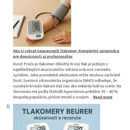
najlepšiu
a
prečo
je
hitom
na
Slovensku?
Ako si vybrať najpresnejší tlakomer: Kompletný sprievodca
pre domácnosti aj profesionálov
Úvod: Prečo je tlakomer dôležitý Krvný tlak je jedným z
najdôležitejších ukazovateľov zdravia srdcovo-cievneho
systému. Jeho pravidelné sledovanie môže doslova zachrániť
život. Svetová zdravotnícka organizácia (WHO) odhaduje, že
vysokým krvným tlakom trpí viac ako miliarda ľudí na svete. Na
Slovensku má podľa štatistík hypertenziu približne 35 – 40 %
:
dospelej populácie, pričom mnohí o svojom…
Read more
Ako
si
vybrať
najpresne
tlakomer:
Kompletn