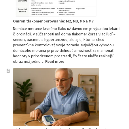
Omron tlakomer porovnanie: M2, M3, M6 a M7
Domáce meranie krvného tlaku už dávno nie je výsadou lekární
či ordinácií. V súčasnosti má doma tlakomer čoraz viac ľudí –
seniori, pacienti s hypertenziou, ale aj tí, ktorí si chcú
preventívne kontrolovať svoje zdravie. Najväčšou výhodou
domáceho merania je pravidelnosť a možnosť zaznamenať
hodnoty v prirodzenom prostredí, čo často ukáže reálnejší
:
obraz než jedno…
Read more
Omron
tlakomer
porovnanie:
M2,
M3,
M6
a
M7