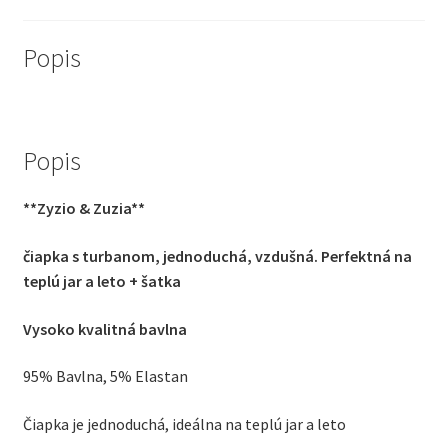
biela
Popis
Popis
**Zyzio & Zuzia**
čiapka s turbanom, jednoduchá, vzdušná. Perfektná na
teplú jar a leto + šatka
Vysoko kvalitná bavlna
95% Bavlna, 5% Elastan
Čiapka je jednoduchá, ideálna na teplú jar a leto