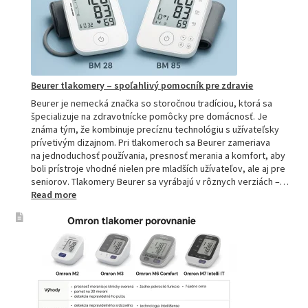
sprievod
pre
domácnos
aj
profesion
Beurer tlakomery – spoľahlivý pomocník pre zdravie
Beurer je nemecká značka so storočnou tradíciou, ktorá sa
špecializuje na zdravotnícke pomôcky pre domácnosť. Je
známa tým, že kombinuje precíznu technológiu s užívateľsky
prívetivým dizajnom. Pri tlakomeroch sa Beurer zameriava
na jednoduchosť používania, presnosť merania a komfort, aby
boli prístroje vhodné nielen pre mladších užívateľov, ale aj pre
seniorov. Tlakomery Beurer sa vyrábajú v rôznych verziách –…
:
Read more
Beurer
tlakomery
–
spoľahlivý
pomocník
pre
zdravie