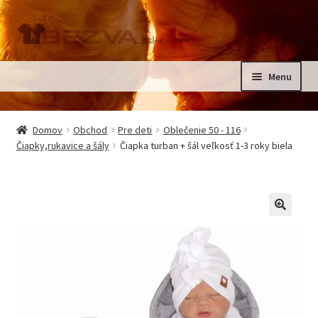
Preskočiť
Preskočiť
na
na
navigáciu
obsah
Menu
Rozbali
Domov
podrad
Domov
Obchod
Pre deti
Oblečenie 50 - 116
menu
Rozbali
Čiapky,rukavice a šály
Čiapka turban + šál veľkosť 1-3 roky biela
Pre deti
podrad
menu
Oblečenie na krst, slávnostné oblečenie
Kontakt
🔍