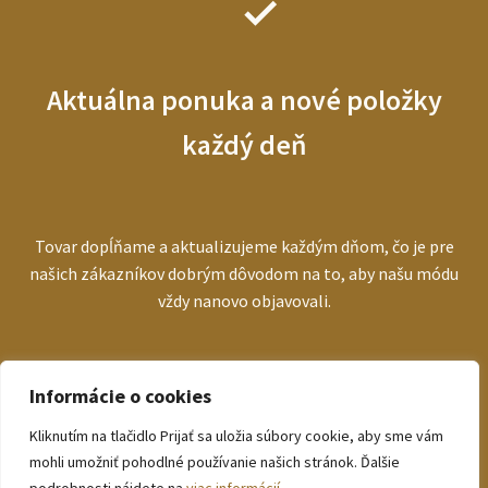
Aktuálna ponuka a nové položky
každý deň
Tovar dopĺňame a aktualizujeme každým dňom, čo je pre
našich zákazníkov dobrým dôvodom na to, aby našu módu
vždy nanovo objavovali.
Informácie o cookies
Kliknutím na tlačidlo Prijať sa uložia súbory cookie, aby sme vám
© bezva.sk 2026
mohli umožniť pohodlné používanie našich stránok. Ďalšie
Zásady ochrany osobných údajov