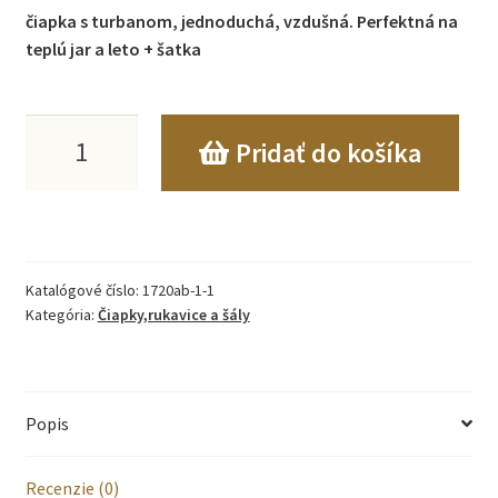
čiapka s turbanom, jednoduchá, vzdušná. Perfektná na
teplú jar a leto + šatka
množstvo
Pridať do košíka
Čiapka
turban
+
Katalógové číslo:
1720ab-1-1
šál
Kategória:
Čiapky,rukavice a šály
veľkosť
1-
Popis
3
roky
Recenzie (0)