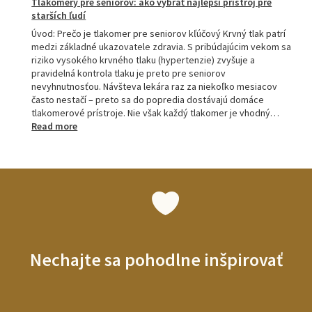
Tlakomery pre seniorov: ako vybrať najlepší prístroj pre
starších ľudí
Úvod: Prečo je tlakomer pre seniorov kľúčový Krvný tlak patrí
medzi základné ukazovatele zdravia. S pribúdajúcim vekom sa
riziko vysokého krvného tlaku (hypertenzie) zvyšuje a
pravidelná kontrola tlaku je preto pre seniorov
nevyhnutnosťou. Návšteva lekára raz za niekoľko mesiacov
často nestačí – preto sa do popredia dostávajú domáce
tlakomerové prístroje. Nie však každý tlakomer je vhodný…
:
Read more
Tlakomery
pre
seniorov:
ako
vybrať
najlepší
prístroj
pre
starších
Nechajte sa pohodlne inšpirovať
ľudí