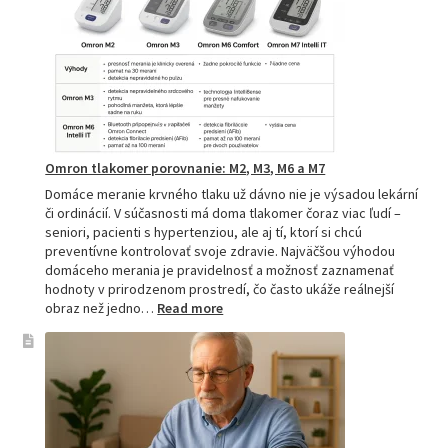
spoľahlivý
pomocník
pre
zdravie
Omron tlakomer porovnanie: M2, M3, M6 a M7
Domáce meranie krvného tlaku už dávno nie je výsadou lekární
či ordinácií. V súčasnosti má doma tlakomer čoraz viac ľudí –
seniori, pacienti s hypertenziou, ale aj tí, ktorí si chcú
preventívne kontrolovať svoje zdravie. Najväčšou výhodou
domáceho merania je pravidelnosť a možnosť zaznamenať
hodnoty v prirodzenom prostredí, čo často ukáže reálnejší
:
obraz než jedno…
Read more
Omron
tlakomer
porovnanie:
M2,
M3,
M6
a