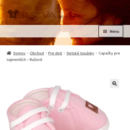
Preskočiť
Preskočiť
na
na
navigáciu
obsah
Menu
Rozbali
Domov
podrad
Domov
Obchod
Pre deti
Detské topánky
Capačky pre
menu
Rozbali
najmenších – Ružové
Pre deti
podrad
menu
Oblečenie na krst, slávnostné oblečenie
Kontakt
🔍