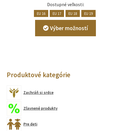
Dostupné veľkosti:
EU 16
EU 17
EU 18
EU 19
Tento
Výber možností
produkt
má
viacero
variantov.
Možnosti
si
Produktové kategórie
môžete
vybrať
na
Zachráň si srdce
stránke
produktu.
Zľavnené produkty
Pre deti