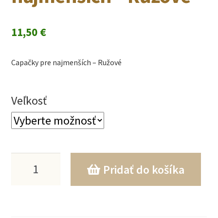
11,50
€
Capačky pre najmenších – Ružové
Veľkosť
množstvo
Pridať do košíka
Capačky
pre
najmenších