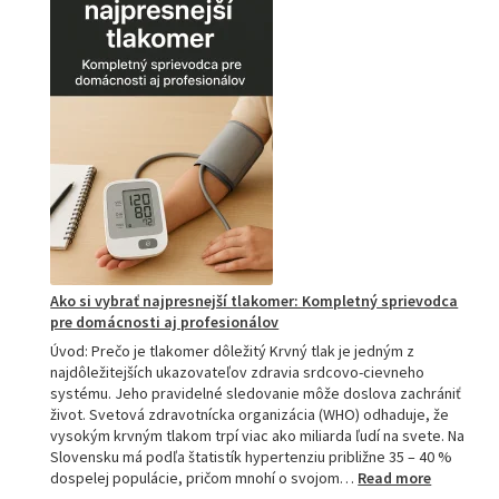
podložkou:
Ako
si
vybrať
tú
najlepšiu
a
prečo
je
hitom
na
Slovensku?
Ako si vybrať najpresnejší tlakomer: Kompletný sprievodca
pre domácnosti aj profesionálov
Úvod: Prečo je tlakomer dôležitý Krvný tlak je jedným z
najdôležitejších ukazovateľov zdravia srdcovo-cievneho
systému. Jeho pravidelné sledovanie môže doslova zachrániť
život. Svetová zdravotnícka organizácia (WHO) odhaduje, že
vysokým krvným tlakom trpí viac ako miliarda ľudí na svete. Na
Slovensku má podľa štatistík hypertenziu približne 35 – 40 %
:
dospelej populácie, pričom mnohí o svojom…
Read more
Ako