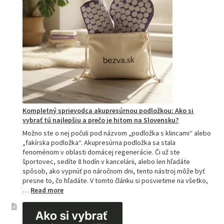
Kompletný sprievodca akupresúrnou podložkou: Ako si
vybrať tú najlepšiu a prečo je hitom na Slovensku?
Možno ste o nej počuli pod názvom „podložka s klincami“ alebo
„fakírska podložka“. Akupresúrna podložka sa stala
fenoménom v oblasti domácej regenerácie. Či už ste
športovec, sedíte 8 hodín v kancelárii, alebo len hľadáte
spôsob, ako vypnúť po náročnom dni, tento nástroj môže byť
presne to, čo hľadáte. V tomto článku si posvietime na všetko,
:
…
Read more
Kompletný
sprievodca
akupresúrnou