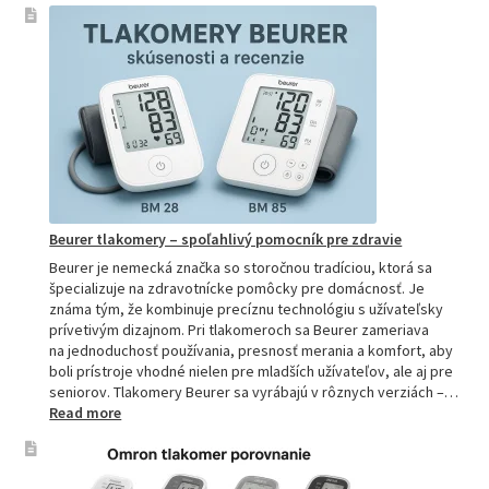
si
vybrať
najpresne
tlakomer:
Kompletn
sprievod
pre
domácnos
aj
profesion
Beurer tlakomery – spoľahlivý pomocník pre zdravie
Beurer je nemecká značka so storočnou tradíciou, ktorá sa
špecializuje na zdravotnícke pomôcky pre domácnosť. Je
známa tým, že kombinuje precíznu technológiu s užívateľsky
prívetivým dizajnom. Pri tlakomeroch sa Beurer zameriava
na jednoduchosť používania, presnosť merania a komfort, aby
boli prístroje vhodné nielen pre mladších užívateľov, ale aj pre
seniorov. Tlakomery Beurer sa vyrábajú v rôznych verziách –…
:
Read more
Beurer
tlakomery
–