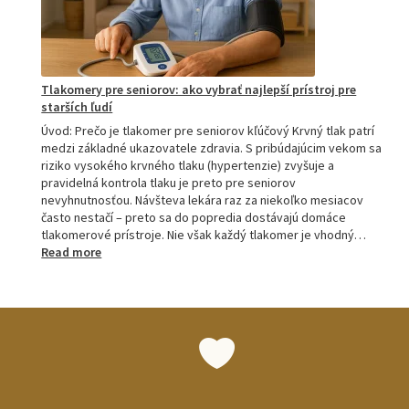
M7
Tlakomery pre seniorov: ako vybrať najlepší prístroj pre
starších ľudí
Úvod: Prečo je tlakomer pre seniorov kľúčový Krvný tlak patrí
medzi základné ukazovatele zdravia. S pribúdajúcim vekom sa
riziko vysokého krvného tlaku (hypertenzie) zvyšuje a
pravidelná kontrola tlaku je preto pre seniorov
nevyhnutnosťou. Návšteva lekára raz za niekoľko mesiacov
často nestačí – preto sa do popredia dostávajú domáce
tlakomerové prístroje. Nie však každý tlakomer je vhodný…
:
Read more
Tlakomery
pre
seniorov:
ako
vybrať
najlepší
prístroj
pre
starších