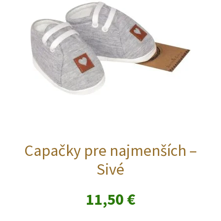
vybrať
na
stránke
produktu.
Capačky pre najmenších –
Sivé
11,50
€