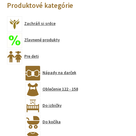
Produktové kategórie
môžete
vybrať
na
Zachráň si srdce
stránke
produktu.
Zľavnené produkty
Pre deti
Nápady na darček
Oblečenie 122 - 158
Do izbičky
Do kočíka