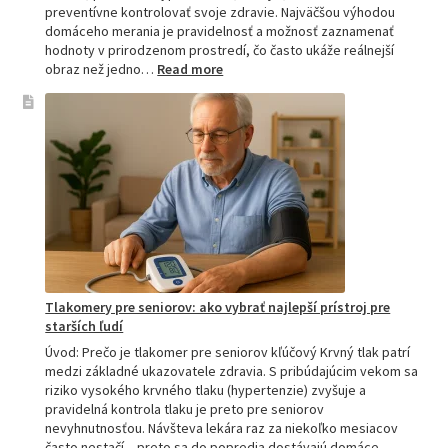
preventívne kontrolovať svoje zdravie. Najväčšou výhodou
domáceho merania je pravidelnosť a možnosť zaznamenať
hodnoty v prirodzenom prostredí, čo často ukáže reálnejší
:
obraz než jedno…
Read more
Omron
tlakomer
porovnanie:
M2,
M3,
M6
a
M7
Tlakomery pre seniorov: ako vybrať najlepší prístroj pre
starších ľudí
Úvod: Prečo je tlakomer pre seniorov kľúčový Krvný tlak patrí
medzi základné ukazovatele zdravia. S pribúdajúcim vekom sa
riziko vysokého krvného tlaku (hypertenzie) zvyšuje a
pravidelná kontrola tlaku je preto pre seniorov
nevyhnutnosťou. Návšteva lekára raz za niekoľko mesiacov
často nestačí – preto sa do popredia dostávajú domáce