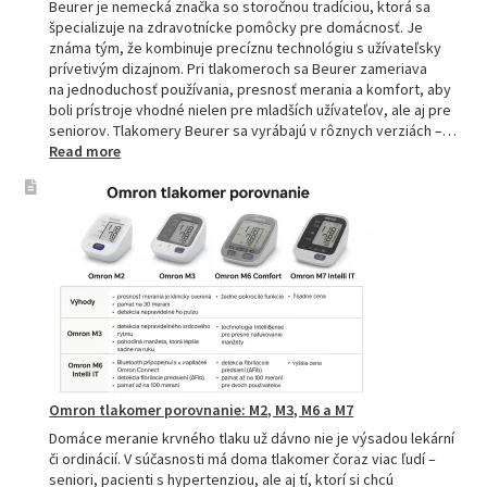
Beurer je nemecká značka so storočnou tradíciou, ktorá sa
špecializuje na zdravotnícke pomôcky pre domácnosť. Je
známa tým, že kombinuje precíznu technológiu s užívateľsky
prívetivým dizajnom. Pri tlakomeroch sa Beurer zameriava
na jednoduchosť používania, presnosť merania a komfort, aby
boli prístroje vhodné nielen pre mladších užívateľov, ale aj pre
seniorov. Tlakomery Beurer sa vyrábajú v rôznych verziách –…
:
Read more
Beurer
tlakomery
–
spoľahlivý
pomocník
pre
zdravie
Omron tlakomer porovnanie: M2, M3, M6 a M7
Domáce meranie krvného tlaku už dávno nie je výsadou lekární
či ordinácií. V súčasnosti má doma tlakomer čoraz viac ľudí –
seniori, pacienti s hypertenziou, ale aj tí, ktorí si chcú