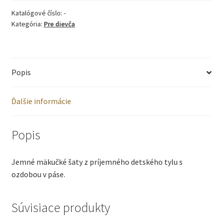
Katalógové číslo:
-
krátky
Kategória:
Pre dievča
rukáv,
kód
Popis
6390
Ďalšie informácie
Popis
Jemné mäkučké šaty z príjemného detského tylu s
ozdobou v páse.
Súvisiace produkty