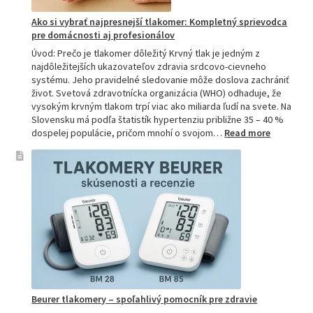
Ako si vybrať najpresnejší tlakomer: Kompletný sprievodca
pre domácnosti aj profesionálov
Úvod: Prečo je tlakomer dôležitý Krvný tlak je jedným z
najdôležitejších ukazovateľov zdravia srdcovo-cievneho
systému. Jeho pravidelné sledovanie môže doslova zachrániť
život. Svetová zdravotnícka organizácia (WHO) odhaduje, že
vysokým krvným tlakom trpí viac ako miliarda ľudí na svete. Na
Slovensku má podľa štatistík hypertenziu približne 35 – 40 %
:
dospelej populácie, pričom mnohí o svojom…
Read more
Ako
si
vybrať
najpresne
tlakomer:
Kompletn
sprievod
pre
domácnos
aj
profesion
Beurer tlakomery – spoľahlivý pomocník pre zdravie