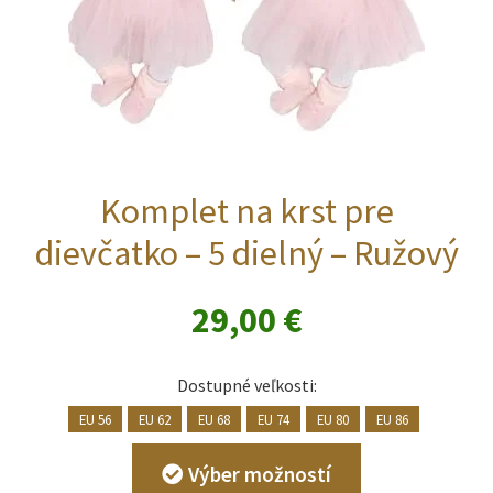
Komplet na krst pre
dievčatko – 5 dielný – Ružový
29,00
€
Dostupné veľkosti:
EU 56
EU 62
EU 68
EU 74
EU 80
EU 86
Tento
Výber možností
produkt