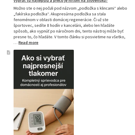
vybrať tú najlepšiu a prečo je hitom na Slovensku?
Možno ste o nej počuli pod názvom „podložka s klincami“ alebo
„fakírska podložka“. Akupresúrna podložka sa stala
fenoménom v oblasti domácej regenerácie. Či už ste
športovec, sedíte 8 hodín v kancelárii, alebo len hľadáte
spôsob, ako vypnúť po náročnom dni, tento nástroj môže byť
presne to, čo hľadáte. V tomto článku si posvietime na všetko,
:
…
Read more
Kompletný
sprievodca
akupresúrnou
podložkou:
Ako
si
vybrať
tú
najlepšiu
a
prečo
je
hitom
na
Slovensku?