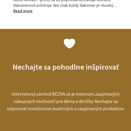
tlakomerové prístroje. Nie však každý tlakomer je vhodný…
:
Read more
Tlakomery
pre
seniorov:
ako
vybrať
najlepší
prístroj
pre
starších
Nechajte sa pohodlne inšpirovať
ľudí
Internetový obchod BEZVA.sk je miestom zaujímavých
nákupných možností pre dámy a detičky. Nechajte sa
inšpirovať množstvom kvalitných a zaujímavých produktov.