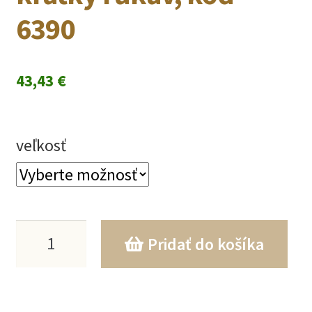
6390
43,43
€
veľkosť
množstvo
Pridať do košíka
Biele
tylové
šaty,