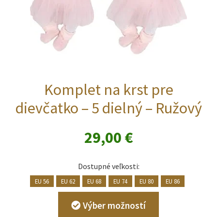
Komplet na krst pre
dievčatko – 5 dielný – Ružový
29,00
€
Dostupné veľkosti:
EU 56
EU 62
EU 68
EU 74
EU 80
EU 86
Tento
Výber možností
produkt