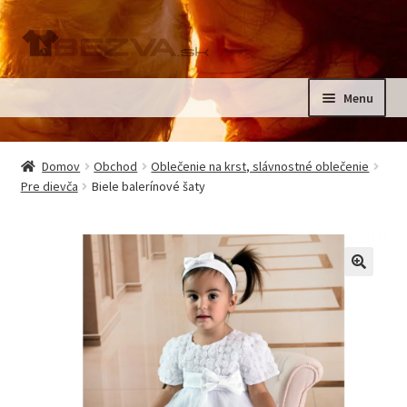
Preskočiť
Preskočiť
na
na
navigáciu
obsah
Menu
Rozbali
Domov
podrad
Domov
Obchod
Oblečenie na krst, slávnostné oblečenie
menu
Rozbali
Pre dievča
Biele balerínové šaty
Pre deti
podrad
menu
Oblečenie na krst, slávnostné oblečenie
Kontakt
🔍