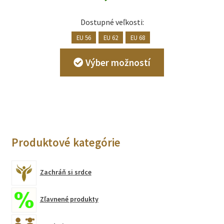
Dostupné veľkosti:
EU 56
EU 62
EU 68
Tento
Výber možností
produkt
má
viacero
variantov.
Možnosti
si
Produktové kategórie
môžete
vybrať
na
Zachráň si srdce
stránke
produktu.
Zľavnené produkty