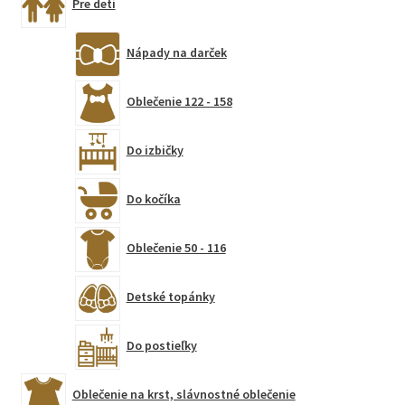
Pre deti
Nápady na darček
Oblečenie 122 - 158
Do izbičky
Do kočíka
Oblečenie 50 - 116
Detské topánky
Do postieľky
Oblečenie na krst, slávnostné oblečenie