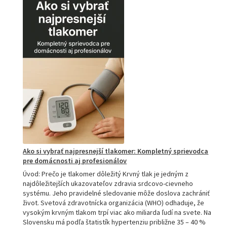
akupresúrnou
podložkou:
Ako
si
vybrať
tú
najlepšiu
a
prečo
je
hitom
na
Slovensku?
Ako si vybrať najpresnejší tlakomer: Kompletný sprievodca
pre domácnosti aj profesionálov
Úvod: Prečo je tlakomer dôležitý Krvný tlak je jedným z
najdôležitejších ukazovateľov zdravia srdcovo-cievneho
systému. Jeho pravidelné sledovanie môže doslova zachrániť
život. Svetová zdravotnícka organizácia (WHO) odhaduje, že
vysokým krvným tlakom trpí viac ako miliarda ľudí na svete. Na
Slovensku má podľa štatistík hypertenziu približne 35 – 40 %