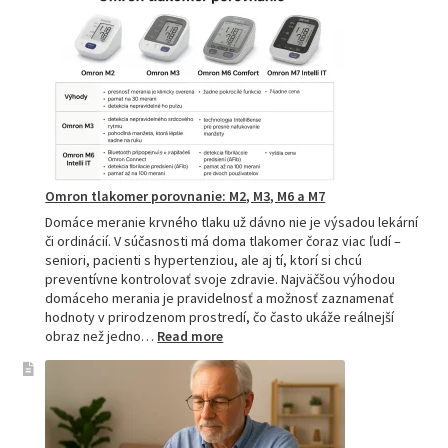
–
spoľahlivý
pomocník
pre
zdravie
Omron tlakomer porovnanie: M2, M3, M6 a M7
Domáce meranie krvného tlaku už dávno nie je výsadou lekární
či ordinácií. V súčasnosti má doma tlakomer čoraz viac ľudí –
seniori, pacienti s hypertenziou, ale aj tí, ktorí si chcú
preventívne kontrolovať svoje zdravie. Najväčšou výhodou
domáceho merania je pravidelnosť a možnosť zaznamenať
hodnoty v prirodzenom prostredí, čo často ukáže reálnejší
:
obraz než jedno…
Read more
Omron
tlakomer
porovnanie:
M2,
M3,