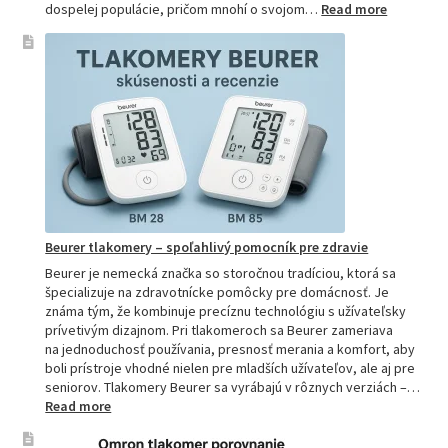
:
dospelej populácie, pričom mnohí o svojom…
Read more
Ako
si
vybrať
najpresne
tlakomer:
Kompletn
sprievod
pre
domácnos
aj
profesion
Beurer tlakomery – spoľahlivý pomocník pre zdravie
Beurer je nemecká značka so storočnou tradíciou, ktorá sa
špecializuje na zdravotnícke pomôcky pre domácnosť. Je
známa tým, že kombinuje precíznu technológiu s užívateľsky
prívetivým dizajnom. Pri tlakomeroch sa Beurer zameriava
na jednoduchosť používania, presnosť merania a komfort, aby
boli prístroje vhodné nielen pre mladších užívateľov, ale aj pre
seniorov. Tlakomery Beurer sa vyrábajú v rôznych verziách –…
:
Read more
Beurer
tlakomery