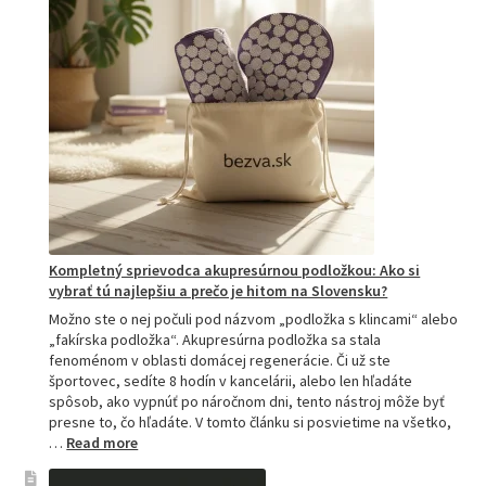
Kompletný sprievodca akupresúrnou podložkou: Ako si
vybrať tú najlepšiu a prečo je hitom na Slovensku?
Možno ste o nej počuli pod názvom „podložka s klincami“ alebo
„fakírska podložka“. Akupresúrna podložka sa stala
fenoménom v oblasti domácej regenerácie. Či už ste
športovec, sedíte 8 hodín v kancelárii, alebo len hľadáte
spôsob, ako vypnúť po náročnom dni, tento nástroj môže byť
presne to, čo hľadáte. V tomto článku si posvietime na všetko,
:
…
Read more
Kompletný
sprievodca