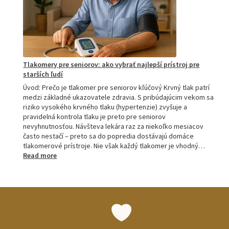
M6
a
M7
Tlakomery pre seniorov: ako vybrať najlepší prístroj pre
starších ľudí
Úvod: Prečo je tlakomer pre seniorov kľúčový Krvný tlak patrí
medzi základné ukazovatele zdravia. S pribúdajúcim vekom sa
riziko vysokého krvného tlaku (hypertenzie) zvyšuje a
pravidelná kontrola tlaku je preto pre seniorov
nevyhnutnosťou. Návšteva lekára raz za niekoľko mesiacov
často nestačí – preto sa do popredia dostávajú domáce
tlakomerové prístroje. Nie však každý tlakomer je vhodný…
:
Read more
Tlakomery
pre
seniorov:
ako
vybrať
najlepší
prístroj