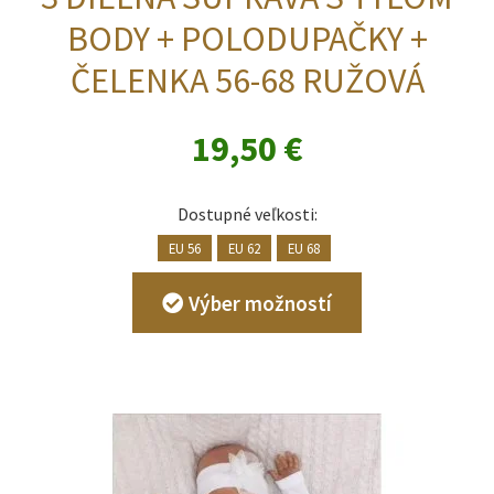
BODY + POLODUPAČKY +
ČELENKA 56-68 RUŽOVÁ
19,50
€
Dostupné veľkosti:
EU 56
EU 62
EU 68
Tento
Výber možností
produkt
má
viacero
variantov.
Možnosti
si
môžete