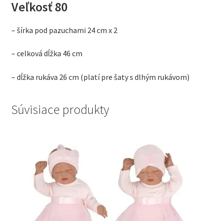
Veľkosť 80
– šírka pod pazuchami 24 cm x 2
– celková dĺžka 46 cm
– dĺžka rukáva 26 cm (platí pre šaty s dlhým rukávom)
Súvisiace produkty