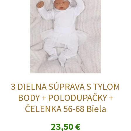
vybrať
na
stránke
produktu.
3 DIELNA SÚPRAVA S TYLOM
BODY + POLODUPAČKY +
ČELENKA 56-68 Biela
23,50
€