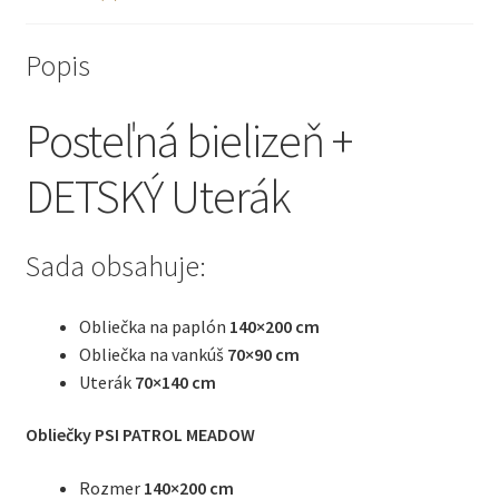
Popis
Posteľná bielizeň +
DETSKÝ Uterák
Sada obsahuje:
Obliečka na paplón
140×200 cm
Obliečka na vankúš
70×90 cm
Uterák
70×140 cm
Obliečky PSI PATROL MEADOW
Rozmer
140×200 cm