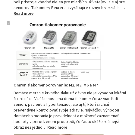
boli prístroje vhodné nielen pre mladších užívateľov, ale aj pre
seniorov. Tlakomery Beurer sa vyrábajú v rôznych verziách –…
:
Read more
Beurer
tlakomery
–
spoľahlivý
pomocník
pre
zdravie
Omron tlakomer porovnanie: M2, M3, M6 a M7
Domáce meranie krvného tlaku už dávno nie je výsadou lekární
či ordinácií. V súčasnosti má doma tlakomer čoraz viac ľudí –
seniori, pacienti s hypertenziou, ale aj tí, ktorí si chcú
preventívne kontrolovať svoje zdravie. Najväčšou výhodou
domáceho merania je pravidelnosť a možnosť zaznamenať
hodnoty v prirodzenom prostredí, čo často ukáže reálnejší
:
obraz než jedno…
Read more
Omron