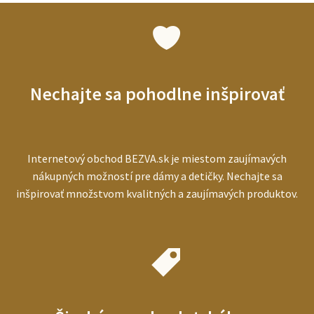
ako
vybrať
najlepší
prístroj
pre
starších
Nechajte sa pohodlne inšpirovať
ľudí
Internetový obchod BEZVA.sk je miestom zaujímavých
nákupných možností pre dámy a detičky. Nechajte sa
inšpirovať množstvom kvalitných a zaujímavých produktov.