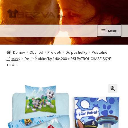
Preskočiť
Preskočiť
na
na
navigáciu
obsah
Menu
Rozbali
Domov
podrad
Domov
Obchod
Pre deti
Do postieľky
Posteľné
menu
Rozbali
súpravy
Detské obliečky 140×200 + PSI PATROL CHASE SKYE
Pre deti
TOWEL
podrad
menu
Oblečenie na krst, slávnostné oblečenie
Kontakt
🔍