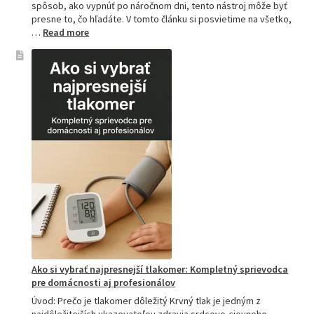
spôsob, ako vypnúť po náročnom dni, tento nástroj môže byť
presne to, čo hľadáte. V tomto článku si posvietime na všetko,
:
…
Read more
Kompletný
sprievodca
akupresúrnou
podložkou:
Ako
si
vybrať
tú
najlepšiu
a
prečo
je
hitom
na
Slovensku?
Ako si vybrať najpresnejší tlakomer: Kompletný sprievodca
pre domácnosti aj profesionálov
Úvod: Prečo je tlakomer dôležitý Krvný tlak je jedným z