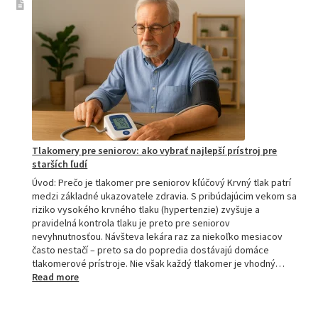
tlakomer
porovnanie:
M2,
M3,
M6
a
M7
Tlakomery pre seniorov: ako vybrať najlepší prístroj pre
starších ľudí
Úvod: Prečo je tlakomer pre seniorov kľúčový Krvný tlak patrí
medzi základné ukazovatele zdravia. S pribúdajúcim vekom sa
riziko vysokého krvného tlaku (hypertenzie) zvyšuje a
pravidelná kontrola tlaku je preto pre seniorov
nevyhnutnosťou. Návšteva lekára raz za niekoľko mesiacov
často nestačí – preto sa do popredia dostávajú domáce
tlakomerové prístroje. Nie však každý tlakomer je vhodný…
:
Read more
Tlakomery
pre
seniorov: