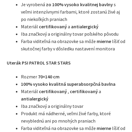
Je vyrobená
zo 100% vysoko kvalitnej bavlny
s
veľmi intenzívnymi farbami, ktoré zostanú živé aj
po niekoľkých praniach
Materiál
certifikovaný
a
antialergický
Iba značkový a originálny tovar poľského pôvodu
Farba viditeľná na obrazovke sa môže
mierne
líšiť od
skutočnej farby v dôsledku nastavení monitora
Uterák PSI PATROL STAR STARS
Rozmer
70×140 cm
100% vysoko kvalitná superabsorpčná bavlna
Materiál
certifikovaný
,
certifikovaný
a
antialergický
Iba značkový a originálny tovar
Produkt má nádherné, veľmi živé farby, ktoré
nevyblednú ani po mnohých praniach
Farba viditeľná na obrazovke sa môže
mierne
líšiť od