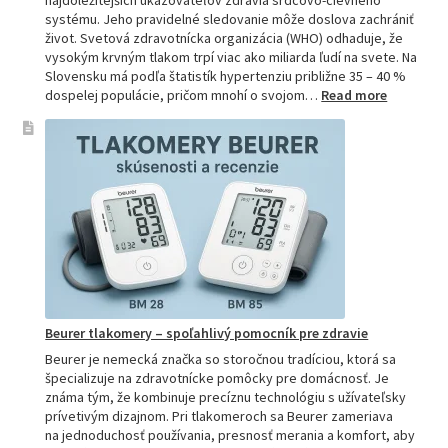
najdôležitejších ukazovateľov zdravia srdcovo-cievneho
systému. Jeho pravidelné sledovanie môže doslova zachrániť
život. Svetová zdravotnícka organizácia (WHO) odhaduje, že
vysokým krvným tlakom trpí viac ako miliarda ľudí na svete. Na
Slovensku má podľa štatistík hypertenziu približne 35 – 40 %
:
dospelej populácie, pričom mnohí o svojom…
Read more
Ako
si
vybrať
najpresne
tlakomer:
Kompletn
sprievod
pre
domácnos
aj
profesion
Beurer tlakomery – spoľahlivý pomocník pre zdravie
Beurer je nemecká značka so storočnou tradíciou, ktorá sa
špecializuje na zdravotnícke pomôcky pre domácnosť. Je
známa tým, že kombinuje precíznu technológiu s užívateľsky
prívetivým dizajnom. Pri tlakomeroch sa Beurer zameriava
na jednoduchosť používania, presnosť merania a komfort, aby