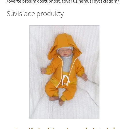
/overte prosím dostupnosť, tovar už nemusí byť skladom/
Súvisiace produkty