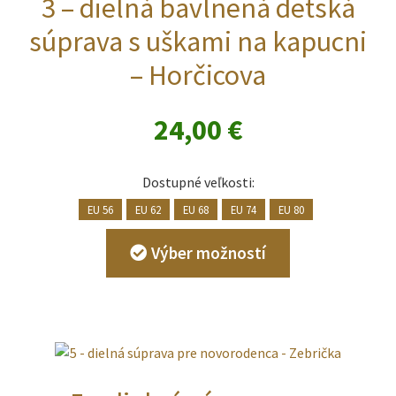
3 – dielná bavlnená detská
súprava s uškami na kapucni
– Horčicova
24,00
€
Dostupné veľkosti:
EU 56
EU 62
EU 68
EU 74
EU 80
Tento
Výber možností
produkt
má
viacero
variantov.
Možnosti
si
môžete