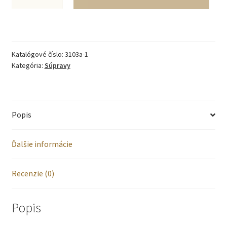
Bavlnené
detské
šaty
Katalógové číslo:
3103a-1
-
Kategória:
Súpravy
ružové
Popis
Ďalšie informácie
Recenzie (0)
Popis