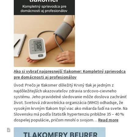
si
vybrať
tú
najlepšiu
a
prečo
je
hitom
na
Slovensku?
Ako si vybrať najpresnejší tlakomer: Kompletný sprievodca
pre domácnosti aj profesionálov
Úvod: Prečo je tlakomer dôležitý Krvný tlak je jedným z
najdôležitejších ukazovateľov zdravia srdcovo-cievneho
systému. Jeho pravidelné sledovanie môže doslova zachrániť
život. Svetová zdravotnícka organizácia (WHO) odhaduje, že
vysokým krvným tlakom trpí viac ako miliarda ľudí na svete. Na
Slovensku má podľa štatistík hypertenziu približne 35 – 40 %
:
dospelej populácie, pričom mnohí o svojom…
Read more
Ako
si