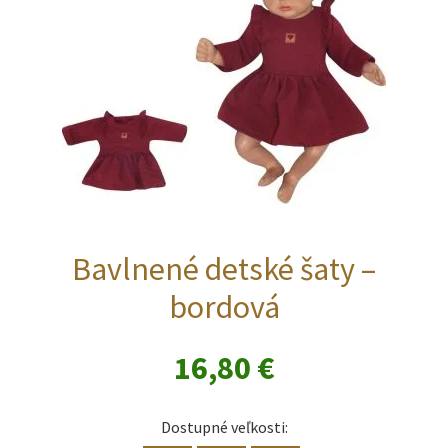
na
stránke
produktu.
Bavlnené detské šaty –
bordová
16,80
€
Dostupné veľkosti: