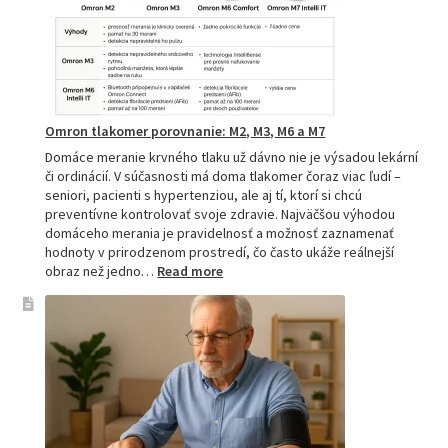
pre
zdravie
Omron tlakomer porovnanie: M2, M3, M6 a M7
Domáce meranie krvného tlaku už dávno nie je výsadou lekární
či ordinácií. V súčasnosti má doma tlakomer čoraz viac ľudí –
seniori, pacienti s hypertenziou, ale aj tí, ktorí si chcú
preventívne kontrolovať svoje zdravie. Najväčšou výhodou
domáceho merania je pravidelnosť a možnosť zaznamenať
hodnoty v prirodzenom prostredí, čo často ukáže reálnejší
:
obraz než jedno…
Read more
Omron
tlakomer
porovnanie:
M2,
M3,
M6
a
M7