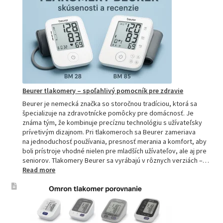
vybrať
najpresne
tlakomer:
Kompletn
sprievod
pre
domácnos
aj
profesion
Beurer tlakomery – spoľahlivý pomocník pre zdravie
Beurer je nemecká značka so storočnou tradíciou, ktorá sa
špecializuje na zdravotnícke pomôcky pre domácnosť. Je
známa tým, že kombinuje precíznu technológiu s užívateľsky
prívetivým dizajnom. Pri tlakomeroch sa Beurer zameriava
na jednoduchosť používania, presnosť merania a komfort, aby
boli prístroje vhodné nielen pre mladších užívateľov, ale aj pre
seniorov. Tlakomery Beurer sa vyrábajú v rôznych verziách –…
:
Read more
Beurer
tlakomery
–
spoľahlivý
pomocník