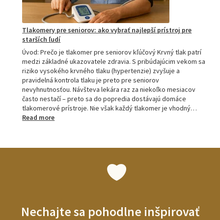
Tlakomery pre seniorov: ako vybrať najlepší prístroj pre
starších ľudí
Úvod: Prečo je tlakomer pre seniorov kľúčový Krvný tlak patrí
medzi základné ukazovatele zdravia. S pribúdajúcim vekom sa
riziko vysokého krvného tlaku (hypertenzie) zvyšuje a
pravidelná kontrola tlaku je preto pre seniorov
nevyhnutnosťou. Návšteva lekára raz za niekoľko mesiacov
často nestačí – preto sa do popredia dostávajú domáce
tlakomerové prístroje. Nie však každý tlakomer je vhodný…
:
Read more
Tlakomery
pre
seniorov:
ako
vybrať
najlepší
prístroj
pre
starších
Nechajte sa pohodlne inšpirovať
ľudí