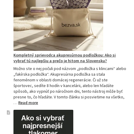
Kompletný sprievodca akupresúrnou podložkou: Ako si
vybrať tú najlepšiu a prečo je hitom na Slovensku?
Možno ste o nej počuli pod názvom „podložka s klincami“ alebo
„fakírska podložka“. Akupresúrna podložka sa stala
fenoménom v oblasti domácej regenerácie. Či už ste
športovec, sedíte 8 hodín v kancelárii, alebo len hľadáte
spôsob, ako vypnúť po náročnom dni, tento nástroj môže byť
presne to, čo hľadáte. V tomto článku si posvietime na všetko,
:
…
Read more
Kompletný
sprievodca
akupresúrnou
podložkou:
Ako