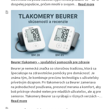
:
dospelej populácie, pričom mnohí o svojom…
Read more
Ako
si
vybrať
najpresne
tlakomer:
Kompletn
sprievod
pre
domácnos
aj
profesion
Beurer tlakomery – spoľahlivý pomocník pre zdravie
Beurer je nemecká značka so storočnou tradíciou, ktorá sa
špecializuje na zdravotnícke pomôcky pre domácnosť. Je
známa tým, že kombinuje precíznu technológiu s užívateľsky
prívetivým dizajnom. Pri tlakomeroch sa Beurer zameriava
na jednoduchosť používania, presnosť merania a komfort, aby
boli prístroje vhodné nielen pre mladších užívateľov, ale aj pre
seniorov. Tlakomery Beurer sa vyrábajú v rôznych verziách –…
:
Read more
Beurer