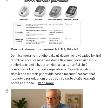
tlakomery
–
spoľahlivý
pomocník
pre
zdravie
Omron tlakomer porovnanie: M2, M3, M6 a M7
Domáce meranie krvného tlaku už dávno nie je výsadou lekární
či ordinácií. V súčasnosti má doma tlakomer čoraz viac ľudí –
seniori, pacienti s hypertenziou, ale aj tí, ktorí si chcú
preventívne kontrolovať svoje zdravie. Najväčšou výhodou
domáceho merania je pravidelnosť a možnosť zaznamenať
hodnoty v prirodzenom prostredí, čo často ukáže reálnejší
:
obraz než jedno…
Read more
Omron
tlakomer
porovnanie:
M2,
M3,