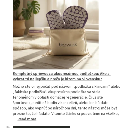
Kompletný sprievodca akupresúrnou podložkou: Ako si
vybrať tú najlepšiu a prečo je hitom na Slovensku?
Možno ste o nej počuli pod názvom „podložka s klincami“ alebo
„fakírska podložka“. Akupresúrna podložka sa stala
fenoménom v oblasti domácej regenerácie. Či už ste
športovec, sedíte 8 hodín v kancelárii, alebo len hľadáte
spôsob, ako vypnúť po náročnom dni, tento nástroj môže byť
presne to, čo hľadáte. V tomto článku si posvietime na všetko,
:
…
Read more
Kompletný