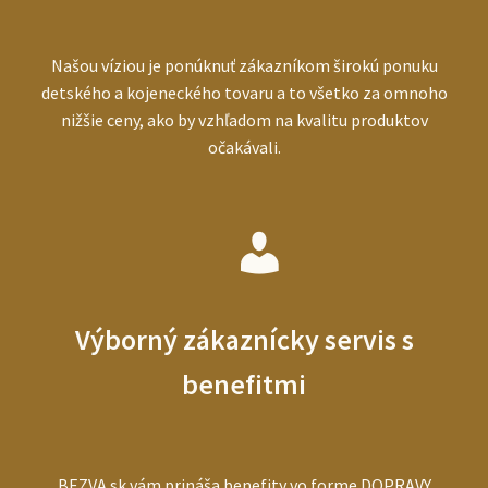
Našou víziou je ponúknuť zákazníkom širokú ponuku
detského a kojeneckého tovaru a to všetko za omnoho
nižšie ceny, ako by vzhľadom na kvalitu produktov
očakávali.
Výborný zákaznícky servis s
benefitmi
BEZVA.sk vám prináša benefity vo forme DOPRAVY