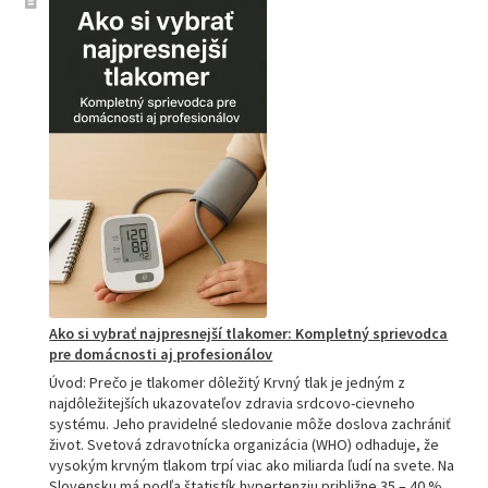
sprievodca
akupresúrnou
podložkou:
Ako
si
vybrať
tú
najlepšiu
a
prečo
je
hitom
na
Slovensku?
Ako si vybrať najpresnejší tlakomer: Kompletný sprievodca
pre domácnosti aj profesionálov
Úvod: Prečo je tlakomer dôležitý Krvný tlak je jedným z
najdôležitejších ukazovateľov zdravia srdcovo-cievneho
systému. Jeho pravidelné sledovanie môže doslova zachrániť
život. Svetová zdravotnícka organizácia (WHO) odhaduje, že
vysokým krvným tlakom trpí viac ako miliarda ľudí na svete. Na
Slovensku má podľa štatistík hypertenziu približne 35 – 40 %