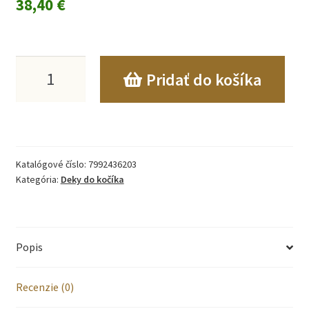
38,40
€
množstvo
Pridať do košíka
Bambusová
tkaná
deka
Katalógové číslo:
7992436203
LULLALOVE
Kategória:
Deky do kočíka
80x100
horčica
Popis
Recenzie (0)