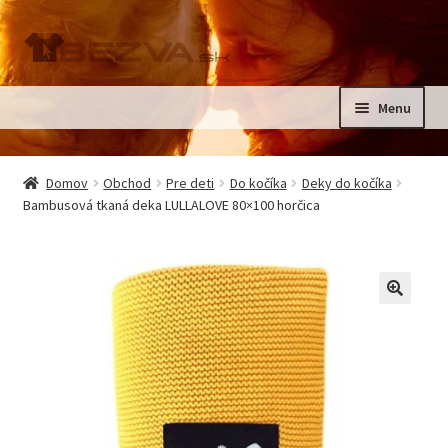
Preskočiť
Preskočiť
na
na
navigáciu
obsah
Menu
Rozbali
Domov
podrad
Domov
Obchod
Pre deti
Do kočíka
Deky do kočíka
menu
Rozbali
Bambusová tkaná deka LULLALOVE 80×100 horčica
Pre deti
podrad
menu
Oblečenie na krst, slávnostné oblečenie
Kontakt
🔍