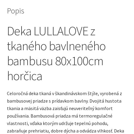
Popis
Deka LULLALOVE z
tkaného bavlneného
bambusu 80x100cm
horčica
Celoročná deka tkaná v škandinávskom štýle, vyrobená z
bambusovej priadze s prídavkom bavlny.
Dvojitá hustota
tkania a mäsitá väzba zaisťujú neuveriteľný komfort
používania.
Bambusová priadza má termoregulačné
vlastnosti, vďaka ktorým udržuje tepelnú pohodu,
zabraňuje prehriatiu, dobre dýcha a odvádza vlhkosť.
Deka