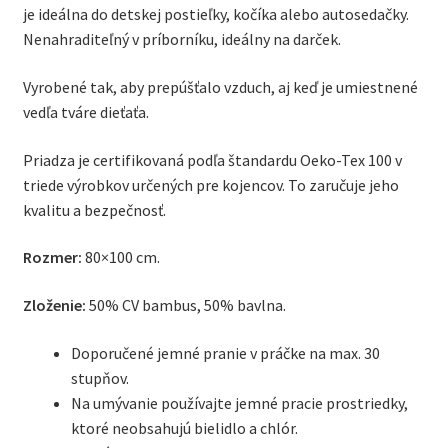
je ideálna do detskej postieľky, kočíka alebo autosedačky.
Nenahraditeľný v príborníku, ideálny na darček.
Vyrobené tak, aby prepúšťalo vzduch, aj keď je umiestnené
vedľa tváre dieťaťa.
Priadza je certifikovaná podľa štandardu Oeko-Tex 100 v
triede výrobkov určených pre kojencov.
To zaručuje jeho
kvalitu a bezpečnosť.
Rozmer:
80×100 cm.
Zloženie:
50% CV bambus, 50% bavlna.
Doporučené jemné pranie v práčke na max.
30
stupňov.
Na umývanie používajte jemné pracie prostriedky,
ktoré neobsahujú bielidlo a chlór.