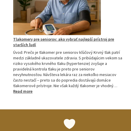
M6
a
M7
Tlakomery pre seniorov: ako vybrať najlepší prístroj pre
starších ľudí
Úvod: Prečo je tlakomer pre seniorov kľúčový Krvný tlak patrí
medzi základné ukazovatele zdravia. S pribúdajúcim vekom sa
riziko vysokého krvného tlaku (hypertenzie) zvyšuje a
pravidelná kontrola tlaku je preto pre seniorov
nevyhnutnosťou. Návšteva lekára raz za niekoľko mesiacov
často nestačí – preto sa do popredia dostávajú domáce
tlakomerové prístroje. Nie však každý tlakomer je vhodný…
:
Read more
Tlakomery
pre
seniorov:
ako
vybrať
najlepší
prístroj