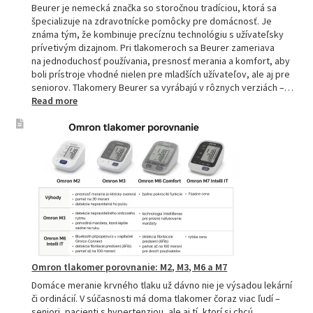
Beurer je nemecká značka so storočnou tradíciou, ktorá sa
špecializuje na zdravotnícke pomôcky pre domácnosť. Je
známa tým, že kombinuje precíznu technológiu s užívateľsky
prívetivým dizajnom. Pri tlakomeroch sa Beurer zameriava
na jednoduchosť používania, presnosť merania a komfort, aby
boli prístroje vhodné nielen pre mladších užívateľov, ale aj pre
seniorov. Tlakomery Beurer sa vyrábajú v rôznych verziách –…
:
Read more
Beurer
tlakomery
–
spoľahlivý
pomocník
pre
zdravie
Omron tlakomer porovnanie: M2, M3, M6 a M7
Domáce meranie krvného tlaku už dávno nie je výsadou lekární
či ordinácií. V súčasnosti má doma tlakomer čoraz viac ľudí –
seniori, pacienti s hypertenziou, ale aj tí, ktorí si chcú