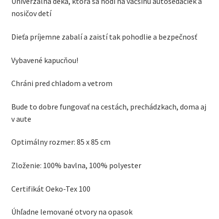
Univerzálna deka, ktorá sa hodí na väčšinu autosedačiek a
nosičov detí
Dieťa príjemne zabalí a zaistí tak pohodlie a bezpečnosť
Vybavené kapucňou!
Chráni pred chladom a vetrom
Bude to dobre fungovať na cestách, prechádzkach, doma aj
v aute
Optimálny rozmer: 85 x 85 cm
Zloženie: 100% bavlna, 100% polyester
Certifikát Oeko-Tex 100
Úhľadne lemované otvory na opasok