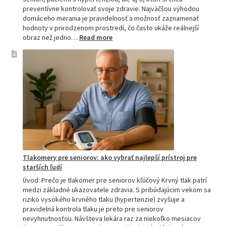
preventívne kontrolovať svoje zdravie. Najväčšou výhodou
domáceho merania je pravidelnosť a možnosť zaznamenať
hodnoty v prirodzenom prostredí, čo často ukáže reálnejší
:
obraz než jedno…
Read more
Omron
tlakomer
porovnanie:
M2,
M3,
M6
a
M7
Tlakomery pre seniorov: ako vybrať najlepší prístroj pre
starších ľudí
Úvod: Prečo je tlakomer pre seniorov kľúčový Krvný tlak patrí
medzi základné ukazovatele zdravia. S pribúdajúcim vekom sa
riziko vysokého krvného tlaku (hypertenzie) zvyšuje a
pravidelná kontrola tlaku je preto pre seniorov
nevyhnutnosťou. Návšteva lekára raz za niekoľko mesiacov