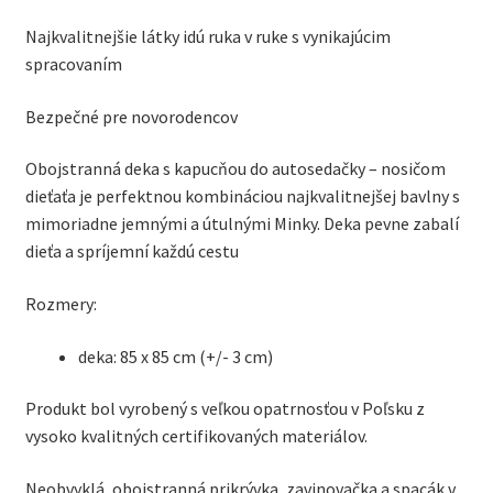
Najkvalitnejšie látky idú ruka v ruke s vynikajúcim
spracovaním
Bezpečné pre novorodencov
Obojstranná deka s kapucňou do autosedačky – nosičom
dieťaťa je perfektnou kombináciou najkvalitnejšej bavlny s
mimoriadne jemnými a útulnými Minky. Deka pevne zabalí
dieťa a spríjemní každú cestu
Rozmery:
deka: 85 x 85 cm (+/- 3 cm)
Produkt bol vyrobený s veľkou opatrnosťou v Poľsku z
vysoko kvalitných certifikovaných materiálov.
Neobvyklá, obojstranná prikrývka, zavinovačka a spacák v