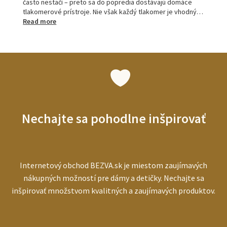
často nestačí – preto sa do popredia dostávajú domáce
tlakomerové prístroje. Nie však každý tlakomer je vhodný…
:
Read more
Tlakomery
pre
seniorov:
ako
vybrať
najlepší
prístroj
pre
starších
Nechajte sa pohodlne inšpirovať
ľudí
Internetový obchod BEZVA.sk je miestom zaujímavých
nákupných možností pre dámy a detičky. Nechajte sa
inšpirovať množstvom kvalitných a zaujímavých produktov.