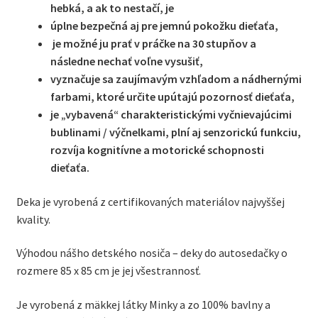
hebká, a ak to nestačí, je
úplne bezpečná aj pre jemnú pokožku dieťaťa,
je možné ju prať v práčke na 30 stupňov a
následne nechať voľne vysušiť,
vyznačuje sa zaujímavým vzhľadom a nádhernými
farbami, ktoré určite upútajú pozornosť dieťaťa,
je „vybavená“ charakteristickými vyčnievajúcimi
bublinami / výčnelkami, plní aj senzorickú funkciu,
rozvíja kognitívne a motorické schopnosti
dieťaťa.
Deka je vyrobená z certifikovaných materiálov najvyššej
kvality.
Výhodou nášho detského nosiča – deky do autosedačky o
rozmere 85 x 85 cm je jej všestrannosť.
Je vyrobená z mäkkej látky Minky a zo 100% bavlny a