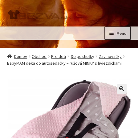
Preskočiť
Preskočiť
na
na
navigáciu
obsah
Menu
Rozbali
Domov
podrad
Domov
Obchod
Pre deti
Do postieľky
Zavinovačky
menu
Rozbali
BabyMAM deka do autosedačky – ružová MINKY s hviezdičkami
Pre deti
podrad
menu
Oblečenie na krst, slávnostné oblečenie
Kontakt
🔍