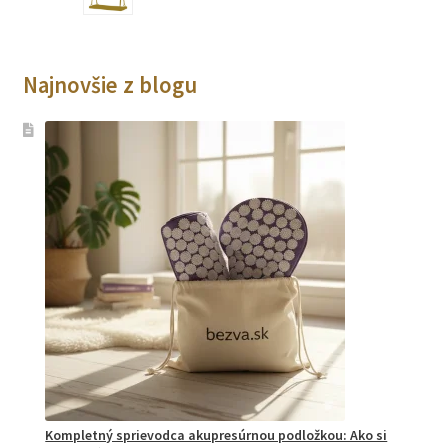
Najnovšie z blogu
Kompletný sprievodca akupresúrnou podložkou: Ako si