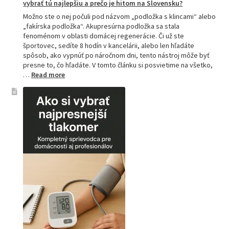
vybrať tú najlepšiu a prečo je hitom na Slovensku?
Možno ste o nej počuli pod názvom „podložka s klincami“ alebo
„fakírska podložka“. Akupresúrna podložka sa stala
fenoménom v oblasti domácej regenerácie. Či už ste
športovec, sedíte 8 hodín v kancelárii, alebo len hľadáte
spôsob, ako vypnúť po náročnom dni, tento nástroj môže byť
presne to, čo hľadáte. V tomto článku si posvietime na všetko,
:
…
Read more
Kompletný
sprievodca
akupresúrnou
podložkou:
Ako
si
vybrať
tú
najlepšiu
a
prečo
je
hitom
na
Slovensku?