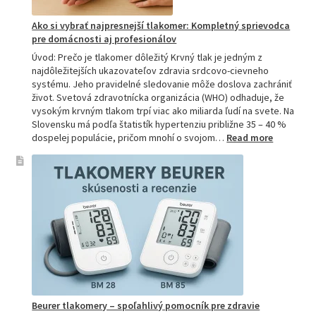
Ako si vybrať najpresnejší tlakomer: Kompletný sprievodca
pre domácnosti aj profesionálov
Úvod: Prečo je tlakomer dôležitý Krvný tlak je jedným z
najdôležitejších ukazovateľov zdravia srdcovo-cievneho
systému. Jeho pravidelné sledovanie môže doslova zachrániť
život. Svetová zdravotnícka organizácia (WHO) odhaduje, že
vysokým krvným tlakom trpí viac ako miliarda ľudí na svete. Na
Slovensku má podľa štatistík hypertenziu približne 35 – 40 %
:
dospelej populácie, pričom mnohí o svojom…
Read more
Ako
si
vybrať
najpresne
tlakomer:
Kompletn
sprievod
pre
domácnos
aj
profesion
Beurer tlakomery – spoľahlivý pomocník pre zdravie