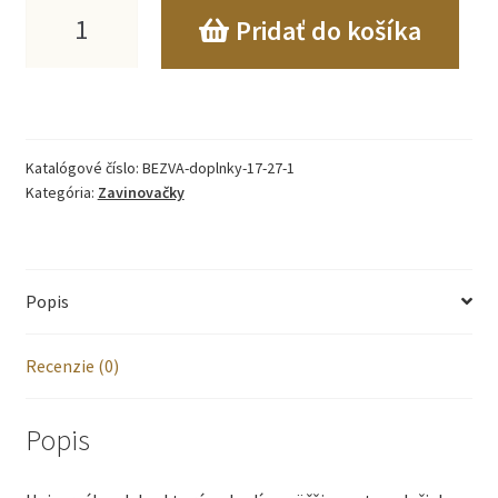
množstvo
Pridať do košíka
BabyMAM
deka
do
Katalógové číslo:
BEZVA-doplnky-17-27-1
autosedačky
Kategória:
Zavinovačky
-
ružová
Popis
MINKY
s
Recenzie (0)
hviezdičkami
Popis