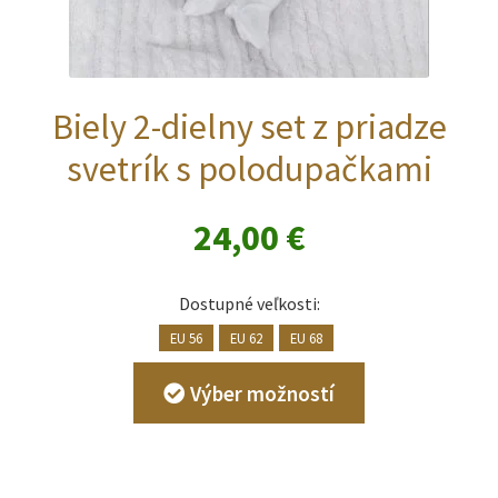
Biely 2-dielny set z priadze
svetrík s polodupačkami
24,00
€
Dostupné veľkosti:
EU 56
EU 62
EU 68
Tento
Výber možností
produkt
má
viacero
variantov.