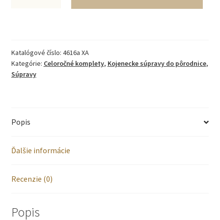
5-
DIELNA
BAVLNENÁ
Katalógové číslo:
4616a XA
VÝBAVIČKA
Kategórie:
Celoročné komplety
,
Kojenecke súpravy do pôrodnice
,
béžová
Súpravy
Popis
Ďalšie informácie
Recenzie (0)
Popis