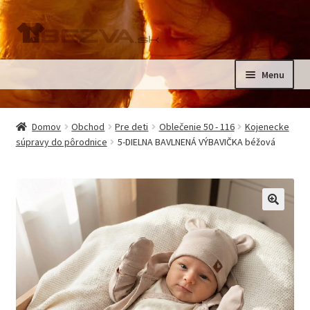
Preskočiť
Preskočiť
na
na
navigáciu
obsah
Menu
Rozbali
Domov
podrad
Domov
Obchod
Pre deti
Oblečenie 50 - 116
Kojenecke
menu
Rozbali
súpravy do pôrodnice
5-DIELNA BAVLNENÁ VÝBAVIČKA béžová
Pre deti
podrad
menu
Oblečenie na krst, slávnostné oblečenie
Kontakt
🔍