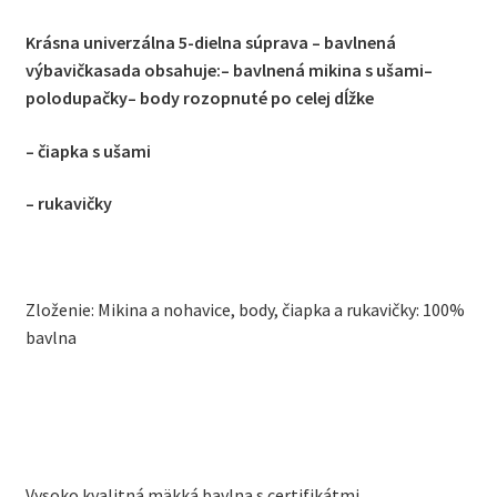
Krásna univerzálna 5-dielna súprava – bavlnená
výbavička
sada obsahuje:
– bavlnená mikina s ušami
–
polodupačky
– body rozopnuté po celej dĺžke
– čiapka s ušami
– rukavičky
Zloženie: Mikina a nohavice, body, čiapka a rukavičky: 100%
bavlna
Vysoko kvalitná mäkká bavlna s certifikátmi