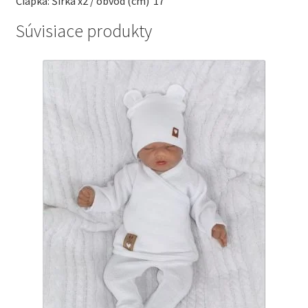
Čiapka: Šírka x2 / obvod (cm)
17
Súvisiace produkty