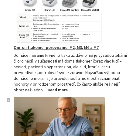
pomocník
pre
zdravie
Omron tlakomer porovnanie: M2, M3, M6 a M7
Domáce meranie krvného tlaku už dávno nie je výsadou lekární
či ordinácií. V súčasnosti má doma tlakomer čoraz viac ľudí –
seniori, pacienti s hypertenziou, ale aj tí, ktorí si chcú
preventívne kontrolovať svoje zdravie. Najväčšou výhodou
domáceho merania je pravidelnosť a možnosť zaznamenať
hodnoty v prirodzenom prostredí, čo často ukáže reálnejší
:
obraz než jedno…
Read more
Omron
tlakomer
porovnanie:
M2,
M3,
M6
a
M7