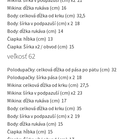
Mikina: šírka v podpazuší (cm) x2
21
Mikina: dĺžka rukáva (cm)
16
Body: celková dĺžka od krku (cm)
32,5
Body: šírka v podpazuší (cm) x 2
18
Body: dĺžka rukáva (cm)
14
Čiapka: hĺbka (cm)
13
Čiapka: Šírka x2 / obvod (cm)
15
veľkosť 62
Polodupačky: celková dĺžka od pása po pätu (cm)
32
Polodupačky: šírka pása (cm) x 2
18
Mikina: celková dĺžka od krku (cm)
27,5
Mikina: šírka v podpazuší (cm) x2
23
Mikina: dĺžka rukáva (cm)
17
Body: celková dĺžka od krku (cm)
35
Body: šírka v podpazuší (cm) x 2
19
Body: dĺžka rukáva (cm)
15
Čiapka: hĺbka (cm)
15