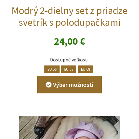
Modrý 2-dielny set z priadze
svetrík s polodupačkami
24,00
€
Dostupné veľkosti:
EU 56
EU 62
EU 68
Tento
Výber možností
produkt
má
viacero
variantov.
Možnosti
si
môžete