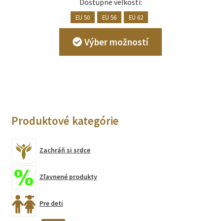
Dostupné veľkosti:
EU 50
EU 56
EU 62
Tento
Výber možností
produkt
má
viacero
variantov.
Možnosti
si
Produktové kategórie
môžete
vybrať
na
Zachráň si srdce
stránke
produktu.
Zľavnené produkty
Pre deti