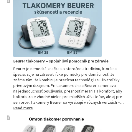
si
vybrať
najpresne
tlakomer:
Kompletn
sprievod
pre
domácnos
aj
profesion
Beurer tlakomery – spoľahlivý pomocník pre zdravie
Beurer je nemecká značka so storočnou tradíciou, ktorá sa
špecializuje na zdravotnícke pomôcky pre domácnosť. Je
známa tým, že kombinuje precíznu technológiu s užívateľsky
prívetivým dizajnom. Pri tlakomeroch sa Beurer zameriava
na jednoduchosť používania, presnosť merania a komfort, aby
boli prístroje vhodné nielen pre mladších užívateľov, ale aj pre
seniorov. Tlakomery Beurer sa vyrábajú v rôznych verziách –…
:
Read more
Beurer
tlakomery
–
spoľahlivý