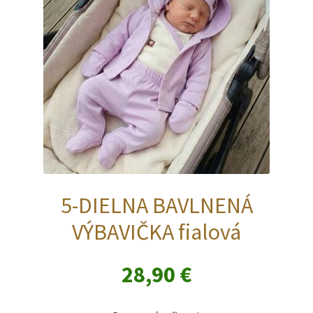
vybrať
na
stránke
produktu.
5-DIELNA BAVLNENÁ
VÝBAVIČKA fialová
28,90
€