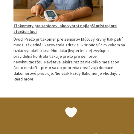
Tlakomery pre seniorov: ako vybrať najlepší prístroj pre
starších ľudí
Úvod: Prečo je tlakomer pre seniorov kľúčový Krvný tlak patrí
medzi základné ukazovatele zdravia. S pribúdajúcim vekom sa
riziko vysokého krvného tlaku (hypertenzie) zvyšuje a
pravidelná kontrola tlaku je preto pre seniorov
nevyhnutnosťou. Návšteva lekára raz za niekoľko mesiacov
často nestačí – preto sa do popredia dostávajú domáce
tlakomerové prístroje. Nie však každý tlakomer je vhodný…
:
Read more
Tlakomery
pre
seniorov:
ako
vybrať
najlepší
prístroj
pre
starších