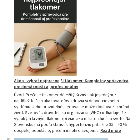
Ako
si
vybrať
tú
najlepšiu
a
prečo
je
hitom
na
Slovensku?
Ako si vybrať najpresnejší tlakomer: Kompletný sprievodca
pre domácnosti aj profesionálov
Úvod: Prečo je tlakomer dôležitý Krvný tlak je jedným z
najdôležitejších ukazovateľov zdravia srdcovo-cievneho
systému. Jeho pravidelné sledovanie môže doslova zachrániť
život. Svetová zdravotnícka organizácia (WHO) odhaduje, že
vysokým krvným tlakom trpí viac ako miliarda ľudí na svete. Na
Slovensku má podľa štatistík hypertenziu približne 35 – 40 %
:
dospelej populácie, pričom mnohí o svojom…
Read more
Ako