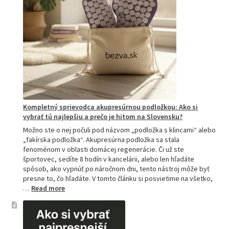
Kompletný sprievodca akupresúrnou podložkou: Ako si
vybrať tú najlepšiu a prečo je hitom na Slovensku?
Možno ste o nej počuli pod názvom „podložka s klincami“ alebo
„fakírska podložka“. Akupresúrna podložka sa stala
fenoménom v oblasti domácej regenerácie. Či už ste
športovec, sedíte 8 hodín v kancelárii, alebo len hľadáte
spôsob, ako vypnúť po náročnom dni, tento nástroj môže byť
presne to, čo hľadáte. V tomto článku si posvietime na všetko,
:
…
Read more
Kompletný
sprievodca
akupresúrnou
podložkou: