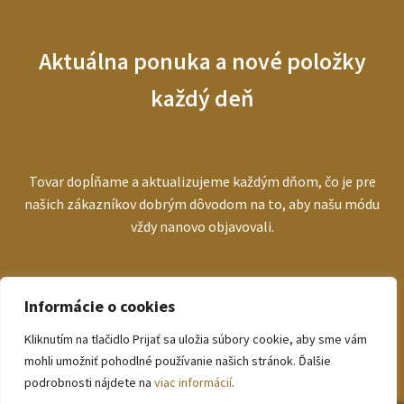
Aktuálna ponuka a nové položky
každý deň
Tovar dopĺňame a aktualizujeme každým dňom, čo je pre
našich zákazníkov dobrým dôvodom na to, aby našu módu
vždy nanovo objavovali.
Informácie o cookies
Kliknutím na tlačidlo Prijať sa uložia súbory cookie, aby sme vám
© bezva.sk 2026
mohli umožniť pohodlné používanie našich stránok. Ďalšie
Zásady ochrany osobných údajov
podrobnosti nájdete na
viac informácií
.