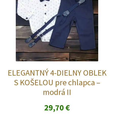
na
stránke
produktu.
ELEGANTNÝ 4-DIELNY OBLEK
S KOŠELOU pre chlapca –
modrá II
29,70
€