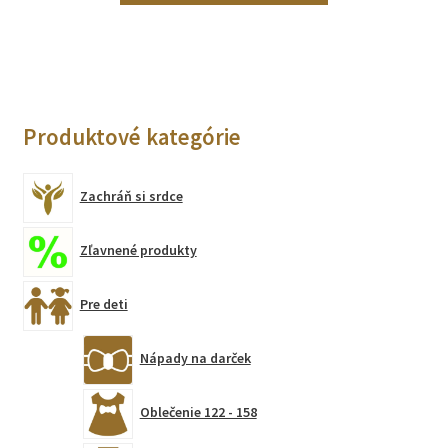
má
viacero
variantov.
Možnosti
si
Produktové kategórie
môžete
vybrať
na
Zachráň si srdce
stránke
produktu.
Zľavnené produkty
Pre deti
Nápady na darček
Oblečenie 122 - 158