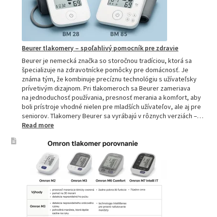
pre
domácnos
aj
profesion
Beurer tlakomery – spoľahlivý pomocník pre zdravie
Beurer je nemecká značka so storočnou tradíciou, ktorá sa
špecializuje na zdravotnícke pomôcky pre domácnosť. Je
známa tým, že kombinuje precíznu technológiu s užívateľsky
prívetivým dizajnom. Pri tlakomeroch sa Beurer zameriava
na jednoduchosť používania, presnosť merania a komfort, aby
boli prístroje vhodné nielen pre mladších užívateľov, ale aj pre
seniorov. Tlakomery Beurer sa vyrábajú v rôznych verziách –…
:
Read more
Beurer
tlakomery
–
spoľahlivý
pomocník
pre
zdravie