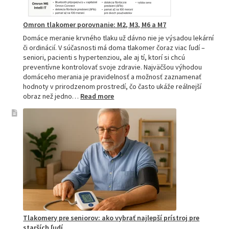
Omron tlakomer porovnanie: M2, M3, M6 a M7
Domáce meranie krvného tlaku už dávno nie je výsadou lekární
či ordinácií. V súčasnosti má doma tlakomer čoraz viac ľudí –
seniori, pacienti s hypertenziou, ale aj tí, ktorí si chcú
preventívne kontrolovať svoje zdravie. Najväčšou výhodou
domáceho merania je pravidelnosť a možnosť zaznamenať
hodnoty v prirodzenom prostredí, čo často ukáže reálnejší
:
obraz než jedno…
Read more
Omron
tlakomer
porovnanie:
M2,
M3,
M6
a
M7
Tlakomery pre seniorov: ako vybrať najlepší prístroj pre
starších ľudí