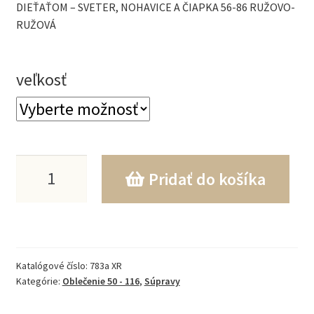
DIEŤAŤOM – SVETER, NOHAVICE A ČIAPKA 56-86 RUŽOVO-
RUŽOVÁ
veľkosť
množstvo
Pridať do košíka
3-
dielna
sada
Katalógové číslo:
783a XR
priadze
Kategórie:
Oblečenie 50 - 116
,
Súpravy
KAZUM,