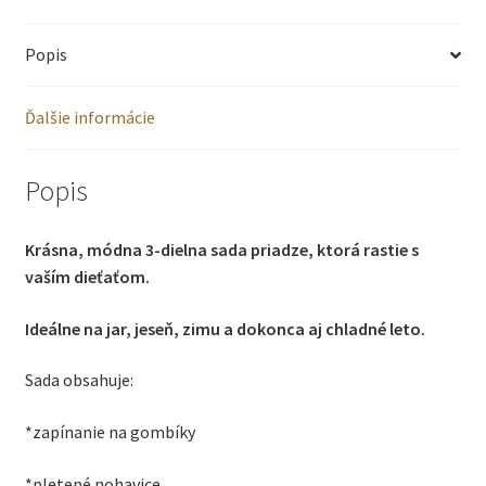
ktorá
Popis
rastie
s
Ďalšie informácie
vaším
dieťaťom
Popis
-
Krásna, módna 3-dielna sada priadze, ktorá rastie s
sveter,
vaším dieťaťom.
nohavice
Ideálne na jar, jeseň, zimu a dokonca aj chladné leto.
a
Sada obsahuje:
čiapka
56-
*zapínanie na gombíky
86
*pletené nohavice