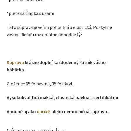
ružovo-
*pletená čiapka s ušami
ružová
Táto súprava je veľmi pohodlná a elastická. Poskytne
vášmu dieťaťu maximálne pohodlie 🙂
Súprava
krásne doplní každodenný šatník vášho
bábätka.
Zloženie: 65 % bavlna, 35 % akryl.
Vysokokvalitná mäkká, elastická bavlna s certifikátmi
Vhodné aj ako
darček
alebo nemocničná súprava.
Súvisiace produkty