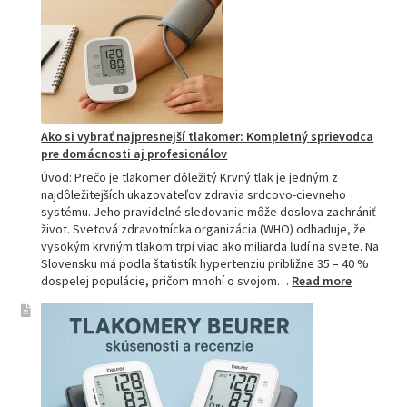
a
prečo
je
hitom
na
Slovensku?
Ako si vybrať najpresnejší tlakomer: Kompletný sprievodca
pre domácnosti aj profesionálov
Úvod: Prečo je tlakomer dôležitý Krvný tlak je jedným z
najdôležitejších ukazovateľov zdravia srdcovo-cievneho
systému. Jeho pravidelné sledovanie môže doslova zachrániť
život. Svetová zdravotnícka organizácia (WHO) odhaduje, že
vysokým krvným tlakom trpí viac ako miliarda ľudí na svete. Na
Slovensku má podľa štatistík hypertenziu približne 35 – 40 %
:
dospelej populácie, pričom mnohí o svojom…
Read more
Ako
si
vybrať
najpresne
tlakomer:
Kompletn
sprievod