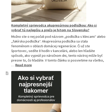
Kompletný sprievodca akupresúrnou podložkou: Ako si
vybrať tú najlepšiu a prečo je hitom na Slovensku?
Možno ste o nej počuli pod názvom „podložka s klincami“ alebo
„fakírska podložka“. Akupresúrna podložka sa stala
fenoménom v oblasti domácej regenerácie. Či už ste
športovec, sedíte 8 hodín v kancelárii, alebo len hľadáte
spôsob, ako vypnúť po náročnom dni, tento nástroj môže byť
presne to, čo hľadáte. V tomto článku si posvietime na všetko,
:
…
Read more
Kompletný
sprievodca
akupresúrnou
podložkou:
Ako
si
vybrať
tú
najlepšiu