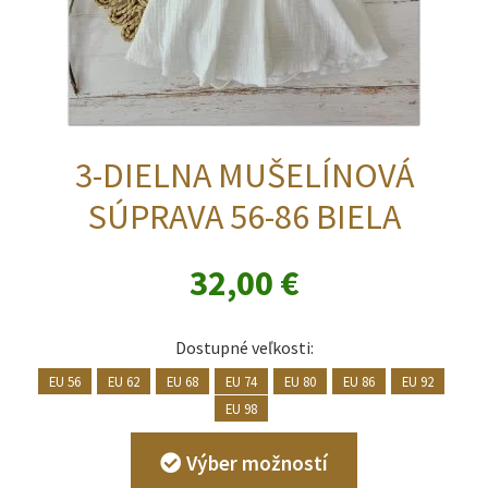
3-DIELNA MUŠELÍNOVÁ
SÚPRAVA 56-86 BIELA
32,00
€
Dostupné veľkosti:
EU 56
EU 62
EU 68
EU 74
EU 80
EU 86
EU 92
EU 98
Tento
Výber možností
produkt