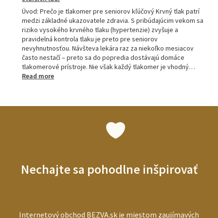
Úvod: Prečo je tlakomer pre seniorov kľúčový Krvný tlak patrí
medzi základné ukazovatele zdravia. S pribúdajúcim vekom sa
riziko vysokého krvného tlaku (hypertenzie) zvyšuje a
pravidelná kontrola tlaku je preto pre seniorov
nevyhnutnosťou. Návšteva lekára raz za niekoľko mesiacov
často nestačí – preto sa do popredia dostávajú domáce
tlakomerové prístroje. Nie však každý tlakomer je vhodný…
:
Read more
Tlakomery
pre
seniorov:
ako
vybrať
najlepší
prístroj
pre
starších
Nechajte sa pohodlne inšpirovať
ľudí
Internetový obchod BEZVA.sk je miestom zaujímavých