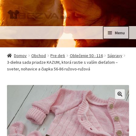
Preskočiť
Preskočiť
na
na
navigáciu
obsah
Menu
Rozbali
Domov
podrad
Domov
Obchod
Pre deti
Oblečenie 50 - 116
Súpravy
menu
Rozbali
3-dielna sada priadze KAZUM, ktorá rastie s vaším dieťaťom –
Pre deti
sveter, nohavice a čiapka 56-86 ružovo-ružová
podrad
menu
Oblečenie na krst, slávnostné oblečenie
Kontakt
🔍