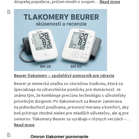
:
dospelej populácie, pričom mnohí o svojom…
Read more
Ako
si
vybrať
najpresne
tlakomer:
Kompletn
sprievod
pre
domácnos
aj
profesion
Beurer tlakomery – spoľahlivý pomocník pre zdravie
Beurer je nemecká značka so storočnou tradíciou, ktorá sa
špecializuje na zdravotnícke pomôcky pre domácnosť. Je
známa tým, že kombinuje precíznu technológiu s užívateľsky
prívetivým dizajnom. Pri tlakomeroch sa Beurer zameriava
na jednoduchosť používania, presnosť merania a komfort, aby
boli prístroje vhodné nielen pre mladších užívateľov, ale aj pre
seniorov. Tlakomery Beurer sa vyrábajú v rôznych verziách –…
:
Read more
Beurer
tlakomery