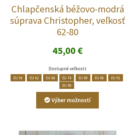
Chlapčenská béžovo-modrá
súprava Christopher, veľkosť
62-80
45,00
€
Dostupné veľkosti:
EU 56
EU 62
EU 68
EU 74
EU 80
EU 86
EU 92
EU 98
Tento
Výber možností
produkt
má
viacero
variantov.
Možnosti