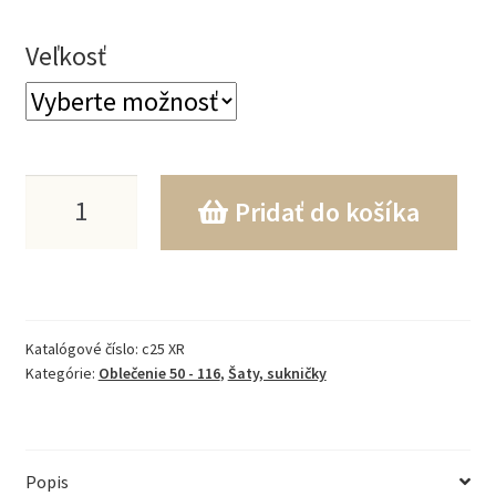
Veľkosť
množstvo
Pridať do košíka
3-
DIELNA
MUŠELÍNOVÁ
Katalógové číslo:
c25 XR
SÚPRAVA
Kategórie:
Oblečenie 50 - 116
,
Šaty, sukničky
56-
86
Popis
PIESKOVO