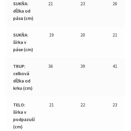
SUKŇA:
21
23
26
dĺžka od
pása (cm)
SUKŇA:
19
20
21
šírka v
páse (cm)
TRUP:
36
39
41
celková
dĺžka od
krku (cm)
TELO:
21
22
23
šírka v
podpazuší
(cm)