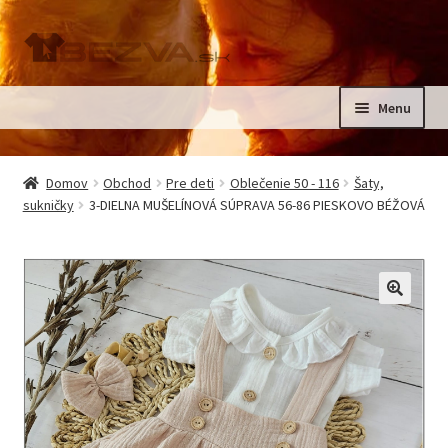
Preskočiť
Preskočiť
na
na
navigáciu
obsah
Menu
Rozbali
Domov
podrad
Domov
Obchod
Pre deti
Oblečenie 50 - 116
Šaty,
menu
Rozbali
sukničky
3-DIELNA MUŠELÍNOVÁ SÚPRAVA 56-86 PIESKOVO BÉŽOVÁ
Pre deti
podrad
menu
Oblečenie na krst, slávnostné oblečenie
Kontakt
🔍