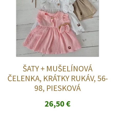
na
stránke
produktu.
ŠATY + MUŠELÍNOVÁ
ČELENKA, KRÁTKY RUKÁV, 56-
98, PIESKOVÁ
26,50
€