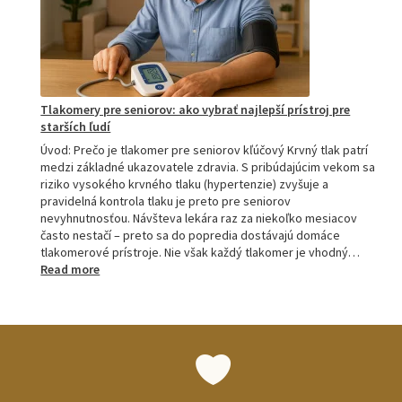
a
M7
Tlakomery pre seniorov: ako vybrať najlepší prístroj pre
starších ľudí
Úvod: Prečo je tlakomer pre seniorov kľúčový Krvný tlak patrí
medzi základné ukazovatele zdravia. S pribúdajúcim vekom sa
riziko vysokého krvného tlaku (hypertenzie) zvyšuje a
pravidelná kontrola tlaku je preto pre seniorov
nevyhnutnosťou. Návšteva lekára raz za niekoľko mesiacov
často nestačí – preto sa do popredia dostávajú domáce
tlakomerové prístroje. Nie však každý tlakomer je vhodný…
:
Read more
Tlakomery
pre
seniorov:
ako
vybrať
najlepší
prístroj