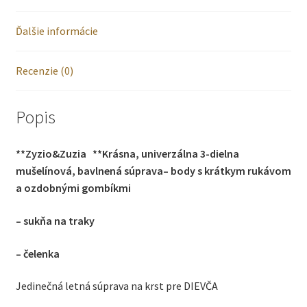
BÉŽOVÁ
Ďalšie informácie
Recenzie (0)
Popis
**Zyzio&Zuzia
**
Krásna, univerzálna 3-dielna
mušelínová, bavlnená súprava
– body s krátkym rukávom
a ozdobnými gombíkmi
– sukňa na traky
– čelenka
Jedinečná letná súprava na krst pre DIEVČA