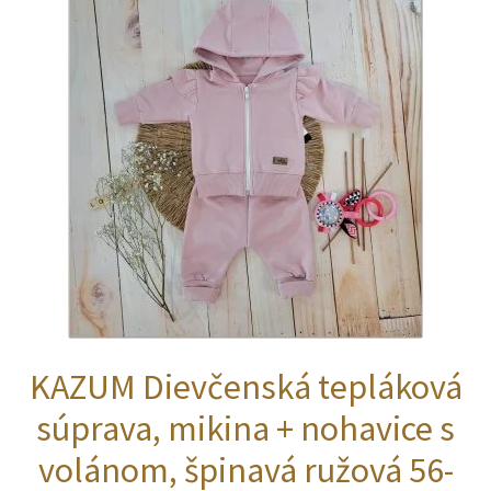
si
môžete
vybrať
na
stránke
produktu.
KAZUM Dievčenská tepláková
súprava, mikina + nohavice s
volánom, špinavá ružová 56-