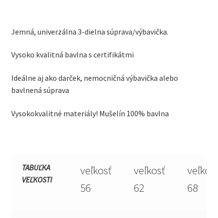
Jemná, univerzálna 3-dielna súprava/výbavička.
Vysoko kvalitná bavlna s certifikátmi
Ideálne aj ako darček, nemocničná výbavička alebo
bavlnená súprava
Vysokokvalitné materiály! Mušelín 100% bavlna
TABUĽKA
veľkosť
veľkosť
veľkos
VEĽKOSTI
56
62
68