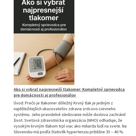
akupresúrnou
podložkou:
Ako
si
vybrať
tú
najlepšiu
a
prečo
je
hitom
na
Slovensku?
Ako si vybrať najpresnejší tlakomer: Kompletný sprievodca
pre domácnosti aj profesionálov
Úvod: Prečo je tlakomer dôležitý Krvný tlak je jedným z
najdôležitejších ukazovateľov zdravia srdcovo-cievneho
systému. Jeho pravidelné sledovanie môže doslova zachrániť
život. Svetová zdravotnícka organizácia (WHO) odhaduje, že
vysokým krvným tlakom trpí viac ako miliarda ľudí na svete. Na
Slovensku má podľa štatistík hypertenziu približne 35 – 40 %