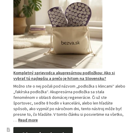
Kompletný sprievodca akupresúrnou podložkou: Ako si
vybrať tú najlepšiu a prečo je hitom na Slovensku?
Možno ste o nej počuli pod názvom „podložka s klincami“ alebo
„fakírska podložka“. Akupresúrna podložka sa stala
fenoménom v oblasti domácej regenerácie. Či už ste
športovec, sedíte 8 hodín v kancelárii, alebo len hľadáte
spôsob, ako vypnúť po náročnom dni, tento nástroj môže byť
presne to, čo hľadáte. V tomto článku si posvietime na všetko,
:
…
Read more
Kompletný
sprievodca