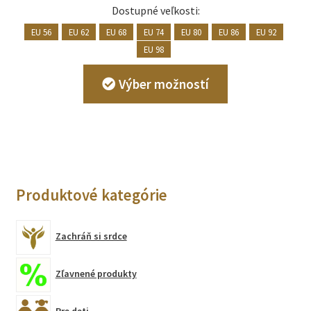
Dostupné veľkosti:
EU 56
EU 62
EU 68
EU 74
EU 80
EU 86
EU 92
EU 98
Tento
Výber možností
produkt
má
viacero
variantov.
Možnosti
si
Produktové kategórie
môžete
vybrať
na
Zachráň si srdce
stránke
produktu.
Zľavnené produkty