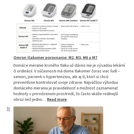
–
spoľahlivý
pomocník
pre
zdravie
Omron tlakomer porovnanie: M2, M3, M6 a M7
Domáce meranie krvného tlaku už dávno nie je výsadou lekární
či ordinácií. V súčasnosti má doma tlakomer čoraz viac ľudí –
seniori, pacienti s hypertenziou, ale aj tí, ktorí si chcú
preventívne kontrolovať svoje zdravie. Najväčšou výhodou
domáceho merania je pravidelnosť a možnosť zaznamenať
hodnoty v prirodzenom prostredí, čo často ukáže reálnejší
:
obraz než jedno…
Read more
Omron
tlakomer
porovnanie:
M2,
M3,
M6