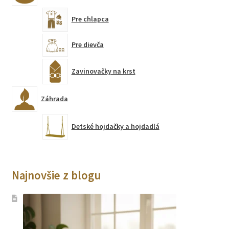
Pre chlapca
Pre dievča
Zavinovačky na krst
Záhrada
Detské hojdačky a hojdadlá
Najnovšie z blogu